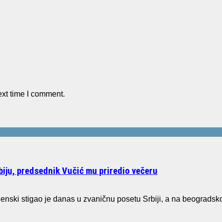
ext time I comment.
biju, predsednik Vučić mu priredio večeru
enski stigao je danas u zvaničnu posetu Srbiji, a na beograds