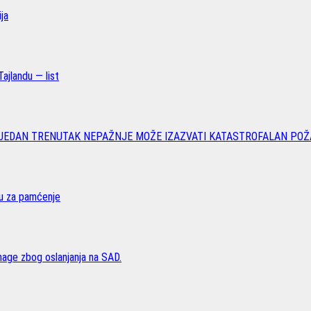
ja
ajlandu — list
 JEDAN TRENUTAK NEPAŽNJE MOŽE IZAZVATI KATASTROFALAN POŽ
vu za pamćenje
age zbog oslanjanja na SAD.