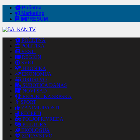
Početna
Marketing
IMPRESUM
POČETNA
POLITIKA
VESTI
REGION
SVET
HRONIKA
EKONOMIJA
DRUŠTVO
SUBOTICA DANAS
NOVI SAD
REPUBLIKA SRPSKA
SPORT
ZANIMLJIVOSTI
RECEPTI
POLJOPRIVREDA
KULTURA
EKOLOGIJA
ZDRAVSTVO