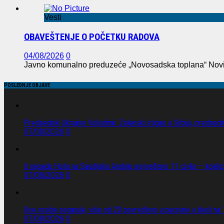
Vesti
OBAVEŠTENJE O POČETKU RADOVA
04/08/2026
0
Javno komunalno preduzeće „Novosadska toplana“ Novi S
POSLEDNJE OBJAVE
Predsednik Ukrajine Volodimir Zelenski stigao u Srbiju, predsed
07/08/2026
0
U napadu Huta na Saudijsku Arabiju povređeno 11 civila — koalici
07/08/2026
0
Dve osobe poginule, više od 20 povređeno u pucnjavi u školi na T
07/08/2026
0