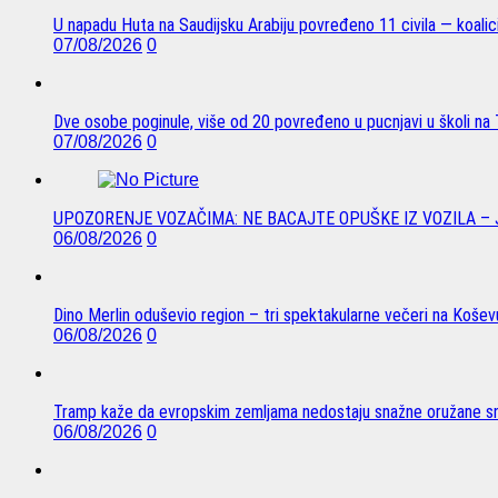
U napadu Huta na Saudijsku Arabiju povređeno 11 civila — koalici
07/08/2026
0
Dve osobe poginule, više od 20 povređeno u pucnjavi u školi na T
07/08/2026
0
UPOZORENJE VOZAČIMA: NE BACAJTE OPUŠKE IZ VOZILA –
06/08/2026
0
Dino Merlin oduševio region – tri spektakularne večeri na Koše
06/08/2026
0
Tramp kaže da evropskim zemljama nedostaju snažne oružane sn
06/08/2026
0