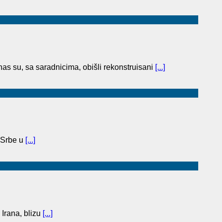
as su, sa saradnicima, obišli rekonstruisani
[...]
 Srbe u
[...]
 Irana, blizu
[...]