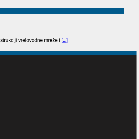
trukciji vrelovodne mreže i
[...]