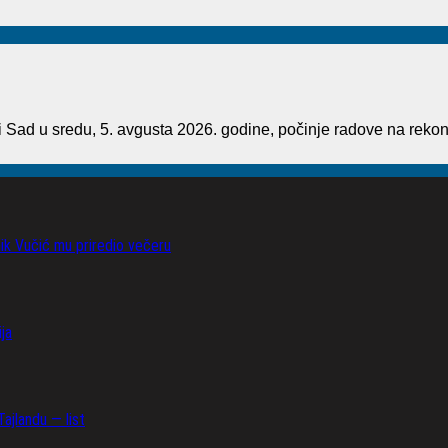
ad u sredu, 5. avgusta 2026. godine, počinje radove na rekons
nik Vučić mu priredio večeru
ja
ajlandu — list