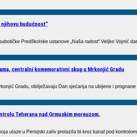
i njihovu budućnost“
 subotičke Predškolske ustanove „Naša radost“ Veljko Vojnić dan
tvama, centralni komemorativni skup u Mrkonjić Gradu
rkonjić Gradu, obilježavaju Dan sjećanja na ubijene i prognane
kontrolu Teherana nad Ormuskim moreuzom.
oja ulaze u Persijski zaliv prolazila bi kroz kanal pod kontrolom