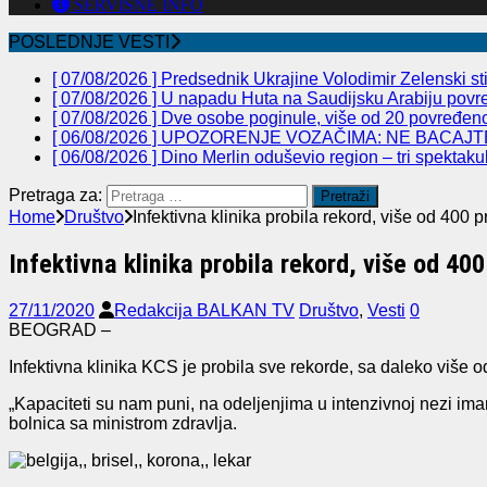
SERVISNE INFO
POSLEDNJE VESTI
[ 07/08/2026 ]
Predsednik Ukrajine Volodimir Zelenski st
[ 07/08/2026 ]
U napadu Huta na Saudijsku Arabiju povre
[ 07/08/2026 ]
Dve osobe poginule, više od 20 povređeno 
[ 06/08/2026 ]
UPOZORENJE VOZAČIMA: NE BACAJTE
[ 06/08/2026 ]
Dino Merlin oduševio region – tri spekta
Pretraga za:
Home
Društvo
Infektivna klinika probila rekord, više od 400 
Infektivna klinika probila rekord, više od 40
27/11/2020
Redakcija BALKAN TV
Društvo
,
Vesti
0
BEOGRAD –
Infektivna klinika KCS je probila sve rekorde, sa daleko više 
„Kapaciteti su nam puni, na odeljenjima u intenzivnoj nezi im
bolnica sa ministrom zdravlja.