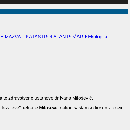
ŽE IZAZVATI KATASTROFALAN POŽAR
Ekologija
ra te zdravstvene ustanove dr Ivana Milošević.
ležajeve“, rekla je Milošević nakon sastanka direktora kovid