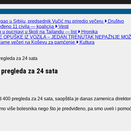
igao u Srbiju, predsednik Vučić mu priredio večeru
Društvo
đeno 11 civila — koalicija
Vesti
u pucnjavi u školi na Tajlandu — list
Hronika
 OPUŠKE IZ VOZILA – JEDAN TRENUTAK NEPAŽNJE MO
kularne večeri na Koševu za pamćenje
Kultura
pregleda za 24 sata
0 pregleda za 24 sata
od 400 pregleda za 24 sata, saopštila je danas zamenica direkto
amo više bolesnika nego što je predviđeno, pa smo uveli i pomoć 