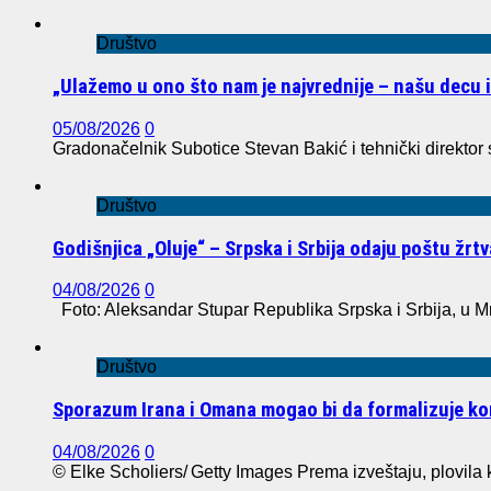
Društvo
„Ulažemo u ono što nam je najvrednije – našu decu 
05/08/2026
0
Gradonačelnik Subotice Stevan Bakić i tehnički direktor
Društvo
Godišnjica „Oluje“ – Srpska i Srbija odaju poštu žr
04/08/2026
0
Foto: Aleksandar Stupar Republika Srpska i Srbija, u M
Društvo
Sporazum Irana i Omana mogao bi da formalizuje 
04/08/2026
0
© Elke Scholiers/ Getty Images Prema izveštaju, plovila k