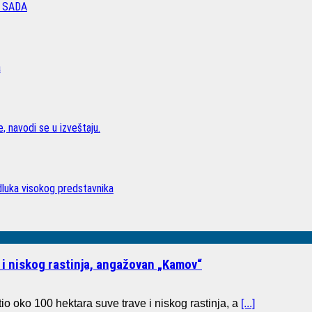
 SADA
a
, navodi se u izveštaju.
odluka visokog predstavnika
 i niskog rastinja, angažovan „Kamov“
io oko 100 hektara suve trave i niskog rastinja, a
[...]