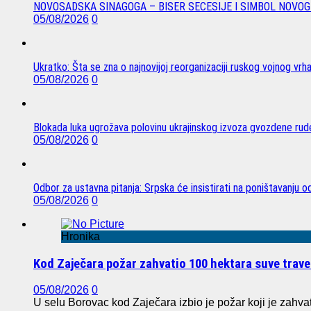
NOVOSADSKA SINAGOGA – BISER SECESIJE I SIMBOL NOVOG
05/08/2026
0
Ukratko: Šta se zna o najnovijoj reorganizaciji ruskog vojnog vrh
05/08/2026
0
Blokada luka ugrožava polovinu ukrajinskog izvoza gvozdene rude
05/08/2026
0
Odbor za ustavna pitanja: Srpska će insistirati na poništavanju 
05/08/2026
0
Hronika
Kod Zaječara požar zahvatio 100 hektara suve trave
05/08/2026
0
U selu Borovac kod Zaječara izbio je požar koji je zahvat