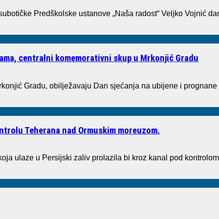
 subotičke Predškolske ustanove „Naša radost“ Veljko Vojnić dan
tvama, centralni komemorativni skup u Mrkonjić Gradu
rkonjić Gradu, obilježavaju Dan sjećanja na ubijene i prognane
kontrolu Teherana nad Ormuskim moreuzom.
oja ulaze u Persijski zaliv prolazila bi kroz kanal pod kontrolom