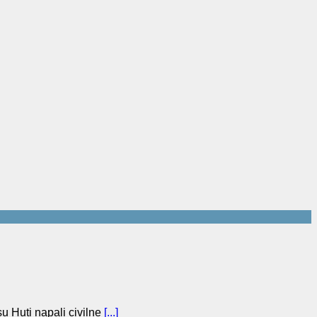
u Huti napali civilne
[...]