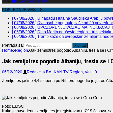
SERVISNE INFO
POSLEDNJE VESTI
[ 07/08/2026 ]
U napadu Huta na Saudijsku Arabiju povre
[ 07/08/2026 ]
Dve osobe poginule, više od 20 povređeno 
[ 06/08/2026 ]
UPOZORENJE VOZAČIMA: NE BACAJTE
[ 06/08/2026 ]
Dino Merlin oduševio region – tri spekta
[ 06/08/2026 ]
Tramp kaže da evropskim zemljama nedos
Pretraga za:
Home
Region
Jak zemljotres pogodio Albaniju, tresla se i C
Jak zemljotres pogodio Albaniju, tresla se i 
06/12/2020
Redakcija BALKAN TV
Region
,
Vesti
0
Zemljotres jačine 4,4 stepena po Rihteru pogodio je jutros Alb
Foto: EMSC
Kako je navedeno, zemljotres je registrovan u 7:19 časova, sa 