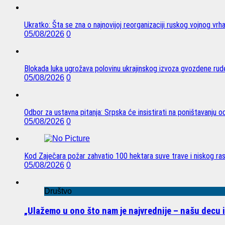
Ukratko: Šta se zna o najnovijoj reorganizaciji ruskog vojnog vrh
05/08/2026
0
Blokada luka ugrožava polovinu ukrajinskog izvoza gvozdene rude
05/08/2026
0
Odbor za ustavna pitanja: Srpska će insistirati na poništavanju 
05/08/2026
0
Kod Zaječara požar zahvatio 100 hektara suve trave i niskog ra
05/08/2026
0
Društvo
„Ulažemo u ono što nam je najvrednije – našu decu 