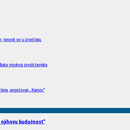
a
, navodi se u izveštaju.
odluka visokog predstavnika
stinja, angažovan „Kamov“
i njihovu budućnost“