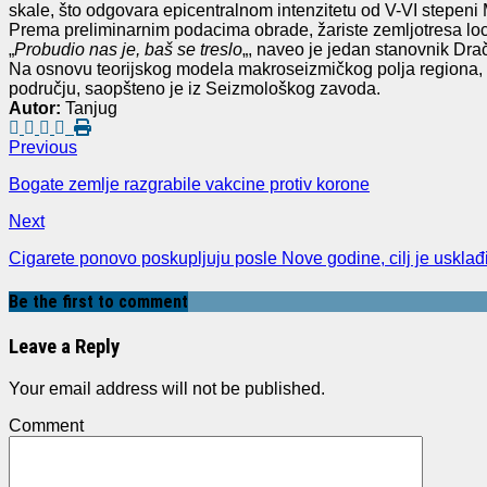
skale, što odgovara epicentralnom intenzitetu od V-VI stepeni
Prema preliminarnim podacima obrade, žariste zemljotresa loc
„
Probudio nas je, baš se treslo
„, naveo je jedan stanovnik Dr
Na osnovu teorijskog modela makroseizmičkog polja regiona, m
području, saopšteno je iz Seizmološkog zavoda.
Autor:
Tanjug
Previous
Bogate zemlje razgrabile vakcine protiv korone
Next
Cigarete ponovo poskupljuju posle Nove godine, cilj je uskl
Be the first to comment
Leave a Reply
Your email address will not be published.
Comment