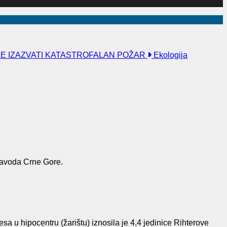
ŽE IZAZVATI KATASTROFALAN POŽAR
Ekologija
 zavoda Crne Gore.
a u hipocentru (žarištu) iznosila je 4,4 jedinice Rihterove