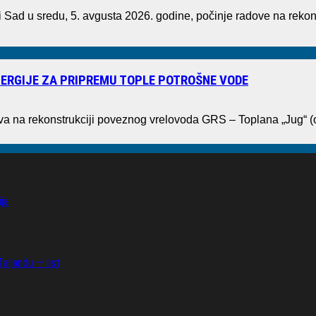
ad u sredu, 5. avgusta 2026. godine, počinje radove na rekons
ERGIJE ZA PRIPREMU TOPLE POTROŠNE VODE
ova na rekonstrukciji poveznog vrelovoda GRS – Toplana „Jug“ 
ja
ajlandu — list