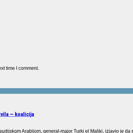
ext time I comment.
ila — koalicija
dijskom Arabijom, general-major Turki el Maliki, izjavio je da s