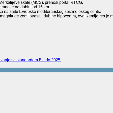
 Merkalijeve skale (MCS), prenosi portal RTCG.
irano je na dubini od 16 km.
ača na sajtu Evropsko mediteranskog seizmološkog centra.
agnitude zemljotresa i dubine hipocentra, ovaj zemljotres je 
ađivanje sa standardom EU do 2025.