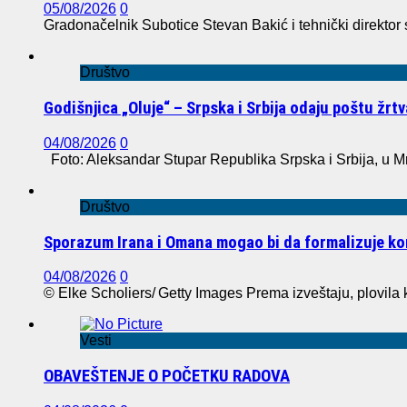
05/08/2026
0
Gradonačelnik Subotice Stevan Bakić i tehnički direktor
Društvo
Godišnjica „Oluje“ – Srpska i Srbija odaju poštu žr
04/08/2026
0
Foto: Aleksandar Stupar Republika Srpska i Srbija, u M
Društvo
Sporazum Irana i Omana mogao bi da formalizuje 
04/08/2026
0
© Elke Scholiers/ Getty Images Prema izveštaju, plovila k
Vesti
OBAVEŠTENJE O POČETKU RADOVA