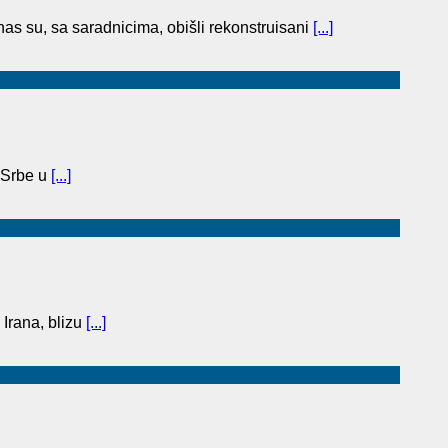
as su, sa saradnicima, obišli rekonstruisani
[...]
 Srbe u
[...]
 Irana, blizu
[...]