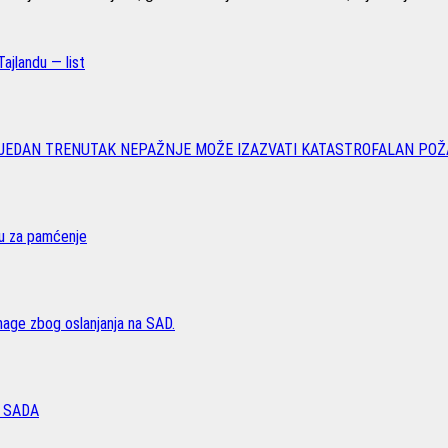
ajlandu — list
 JEDAN TRENUTAK NEPAŽNJE MOŽE IZAZVATI KATASTROFALAN POŽ
vu za pamćenje
age zbog oslanjanja na SAD.
 SADA