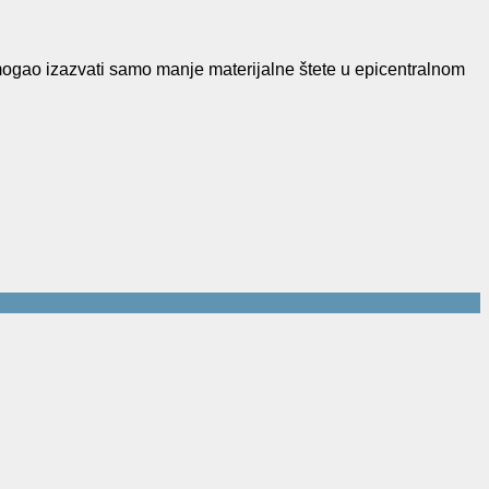
mogao izazvati samo manje materijalne štete u epicentralnom