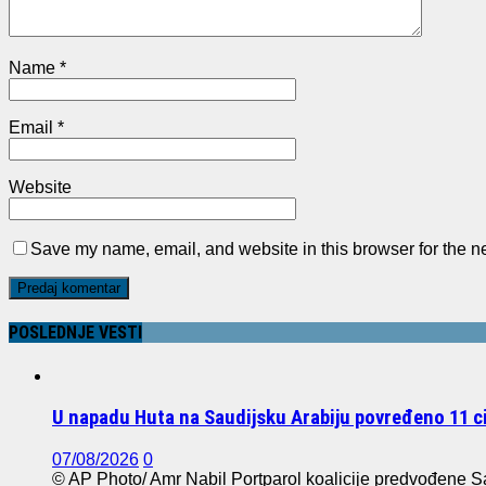
Name
*
Email
*
Website
Save my name, email, and website in this browser for the n
POSLEDNJE VESTI
U napadu Huta na Saudijsku Arabiju povređeno 11 civ
07/08/2026
0
© AP Photo/ Amr Nabil Portparol koalicije predvođene Sau