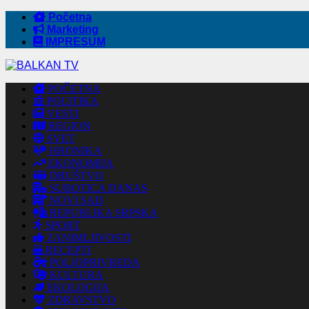
Početna
Marketing
IMPRESUM
POČETNA
POLITIKA
VESTI
REGION
SVET
HRONIKA
EKONOMIJA
DRUŠTVO
SUBOTICA DANAS
NOVI SAD
REPUBLIKA SRPSKA
SPORT
ZANIMLJIVOSTI
RECEPTI
POLJOPRIVREDA
KULTURA
EKOLOGIJA
ZDRAVSTVO