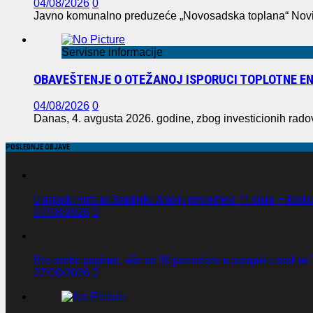
04/08/2026
0
Javno komunalno preduzeće „Novosadska toplana“ Novi S
Servisne informacije
OBAVEŠTENJE O OTEŽANOJ ISPORUCI TOPLOTNE EN
04/08/2026
0
Danas, 4. avgusta 2026. godine, zbog investicionih rad
POSLEDNJE OBJAVE
U napadu Huta na Saudijsku Arabiju povređeno 11 civila — koalici
07/08/2026
0
Dve osobe poginule, više od 20 povređeno u pucnjavi u školi na T
07/08/2026
0