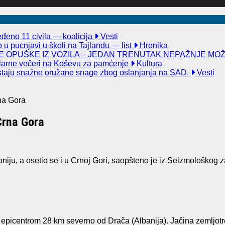
đeno 11 civila — koalicija
Vesti
u pucnjavi u školi na Tajlandu — list
Hronika
 OPUŠKE IZ VOZILA – JEDAN TRENUTAK NEPAŽNJE MO
kularne večeri na Koševu za pamćenje
Kultura
taju snažne oružane snage zbog oslanjanja na SAD.
Vesti
rna Gora
Crna Gora
aniju, a osetio se i u Crnoj Gori, saopšteno je iz Seizmološkog
epicentrom 28 km severno od Drača (Albanija). Jačina zemljotres