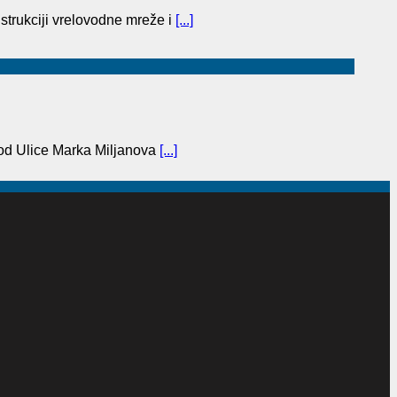
trukciji vrelovodne mreže i
[...]
(od Ulice Marka Miljanova
[...]