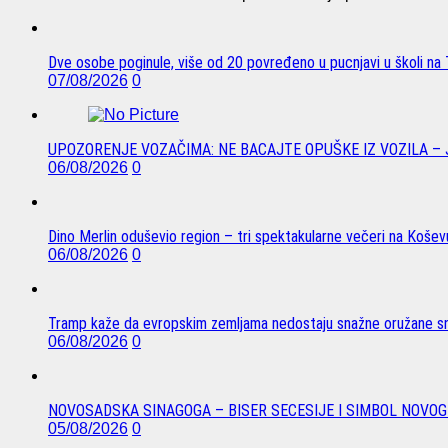
Dve osobe poginule, više od 20 povređeno u pucnjavi u školi na T
07/08/2026
0
UPOZORENJE VOZAČIMA: NE BACAJTE OPUŠKE IZ VOZILA –
06/08/2026
0
Dino Merlin oduševio region – tri spektakularne večeri na Koše
06/08/2026
0
Tramp kaže da evropskim zemljama nedostaju snažne oružane sn
06/08/2026
0
NOVOSADSKA SINAGOGA – BISER SECESIJE I SIMBOL NOVOG
05/08/2026
0