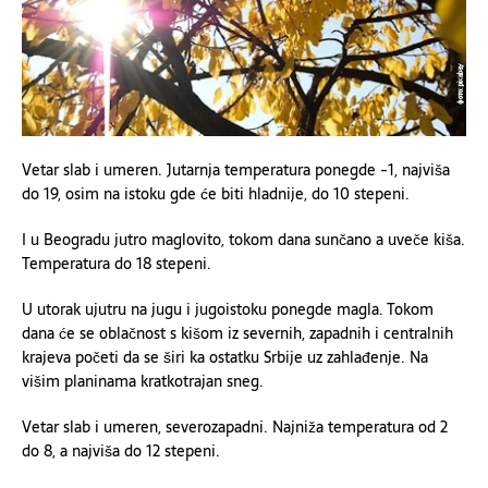
Vetar slab i umeren. Jutarnja temperatura ponegde -1, najviša
do 19, osim na istoku gde će biti hladnije, do 10 stepeni.
I u Beogradu jutro maglovito, tokom dana sunčano a uveče kiša.
Temperatura do 18 stepeni.
U utorak ujutru na jugu i jugoistoku ponegde magla. Tokom
dana će se oblačnost s kišom iz severnih, zapadnih i centralnih
krajeva početi da se širi ka ostatku Srbije uz zahlađenje. Na
višim planinama kratkotrajan sneg.
Vetar slab i umeren, severozapadni. Najniža temperatura od 2
do 8, a najviša do 12 stepeni.