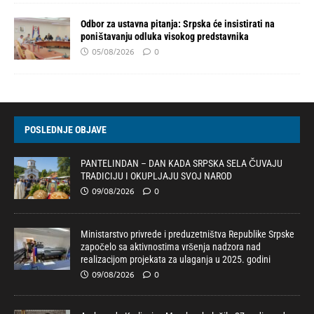
Odbor za ustavna pitanja: Srpska će insistirati na
poništavanju odluka visokog predstavnika
05/08/2026
0
POSLEDNJE OBJAVE
PANTELINDAN – DAN KADA SRPSKA SELA ČUVAJU
TRADICIJU I OKUPLJAJU SVOJ NAROD
09/08/2026
0
Ministarstvo privrede i preduzetništva Republike Srpske
započelo sa aktivnostima vršenja nadzora nad
realizacijom projekata za ulaganja u 2025. godini
09/08/2026
0