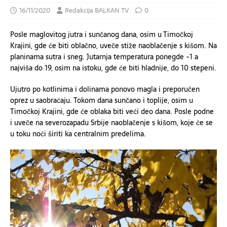
16/11/2020
Redakcija BALKAN TV
0
Posle maglovitog jutra i sunčanog dana, osim u Timočkoj
Krajini, gde će biti oblačno, uveče stiže naoblačenje s kišom. Na
planinama sutra i sneg. Jutarnja temperatura ponegde -1 a
najviša do 19, osim na istoku, gde će biti hladnije, do 10 stepeni.
Ujutro po kotlinima i dolinama ponovo magla i preporučen
oprez u saobraćaju. Tokom dana sunčano i toplije, osim u
Timočkoj Krajini, gde će oblaka biti veći deo dana. Posle podne
i uveče na severozapadu Srbije naoblačenje s kišom, koje će se
u toku noći širiti ka centralnim predelima.