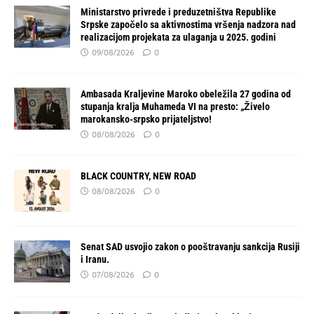
Ministarstvo privrede i preduzetništva Republike
Srpske započelo sa aktivnostima vršenja nadzora nad
realizacijom projekata za ulaganja u 2025. godini
09/08/2026
0
Ambasada Kraljevine Maroko obeležila 27 godina od
stupanja kralja Muhameda VI na presto: „Živelo
marokansko-srpsko prijateljstvo!
08/08/2026
0
BLACK COUNTRY, NEW ROAD
08/08/2026
0
Senat SAD usvojio zakon o pooštravanju sankcija Rusiji
i Iranu.
07/08/2026
0