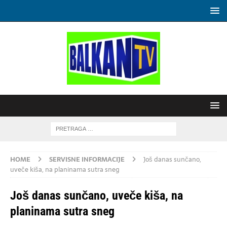
HOME
SERVISNE INFORMACIJE
Još danas sunčano,
uveče kiša, na planinama sutra sneg
Još danas sunčano, uveče kiša, na
planinama sutra sneg