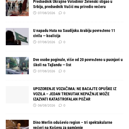
Predsednik Ukrajine Volodimir Zelenski stigao u
Srbiju, predsednik Vučić mu priredio večeru
07/08/2026
0
U napadu Huta na Saudijsku Arabiju povređeno 11
civila — koalicija
07/08/2026
0
Dve osobe poginule, više od 20 povređeno u pucnjavi u
školi na Tajlandu — list
07/08/2026
0
UPOZORENJE VOZAČIMA: NE BACAJTE OPUŠKE IZ
VOZILA – JEDAN TRENUTAK NEPAŽNJE MOŽE
IZAZVATI KATASTROFALAN POŽAR
06/08/2026
0
Dino Merlin oduševio region – tri spektakularne
večeri na Koševu za pamćenje