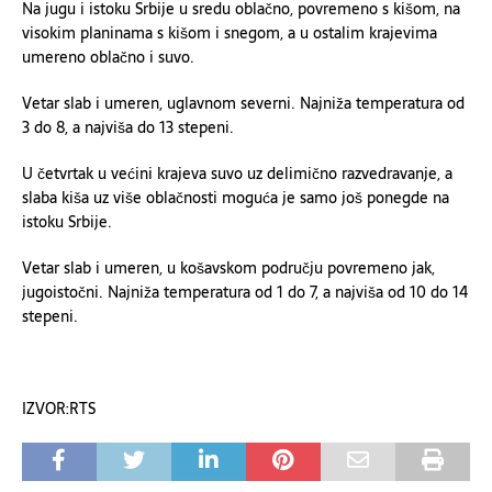
Na jugu i istoku Srbije u sredu oblačno, povremeno s kišom, na
visokim planinama s kišom i snegom, a u ostalim krajevima
umereno oblačno i suvo.
Vetar slab i umeren, uglavnom severni. Najniža temperatura od
3 do 8, a najviša do 13 stepeni.
U četvrtak u većini krajeva suvo uz delimično razvedravanje, a
slaba kiša uz više oblačnosti moguća je samo još ponegde na
istoku Srbije.
Vetar slab i umeren, u košavskom području povremeno jak,
jugoistočni. Najniža temperatura od 1 do 7, a najviša od 10 do 14
stepeni.
IZVOR:RTS