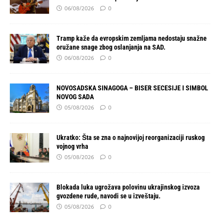
06/08/2026
0
Tramp kaže da evropskim zemljama nedostaju snažne
oružane snage zbog oslanjanja na SAD.
06/08/2026
0
NOVOSADSKA SINAGOGA – BISER SECESIJE I SIMBOL
NOVOG SADA
05/08/2026
0
Ukratko: Šta se zna o najnovijoj reorganizaciji ruskog
vojnog vrha
05/08/2026
0
Blokada luka ugrožava polovinu ukrajinskog izvoza
gvozdene rude, navodi se u izveštaju.
05/08/2026
0