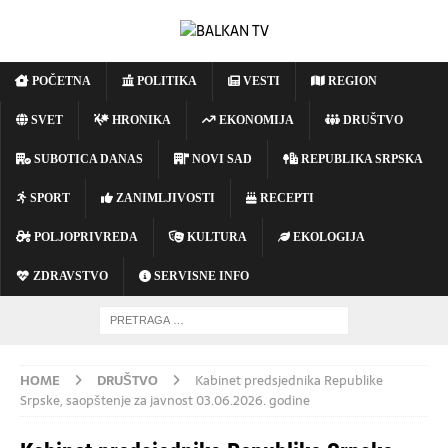
POČETNA
POLITIKA
VESTI
REGION
SVET
HRONIKA
EKONOMIJA
DRUŠTVO
SUBOTICA DANAS
NOVI SAD
REPUBLIKA SRPSKA
SPORT
ZANIMLJIVOSTI
RECEPTI
POLJOPRIVREDA
KULTURA
EKOLOGIJA
ZDRAVSTVO
SERVISNE INFO
HOME
DRUŠTVO
Kabinet predsjednika Republike
Srpske, saopštenje za javnost 03.06.2026. godine