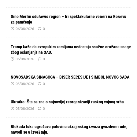
Dino Merlin oduševio region – tri spektakularne večeri na Koševu
za pamćenje
06/08/2026
0
Tramp kaže da evropskim zemljama nedostaju snažne oružane snage
zbog oslanjanja na SAD.
06/08/2026
0
NOVOSADSKA SINAGOGA – BISER SECESIJE I SIMBOL NOVOG SADA
05/08/2026
0
Ukratko: Šta se zna o najnovijoj reorganizaciji ruskog vojnog vrha
05/08/2026
0
Blokada luka ugrožava polovinu ukrajinskog izvoza gvozdene rude,
navodi se u izveštaju.