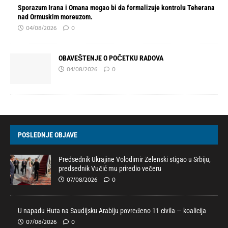
Sporazum Irana i Omana mogao bi da formalizuje kontrolu Teherana
nad Ormuskim moreuzom.
04/08/2026
0
OBAVEŠTENJE O POČETKU RADOVA
04/08/2026
0
POSLEDNJE OBJAVE
Predsednik Ukrajine Volodimir Zelenski stigao u Srbiju,
predsednik Vučić mu priredio večeru
07/08/2026
0
U napadu Huta na Saudijsku Arabiju povređeno 11 civila — koalicija
07/08/2026
0