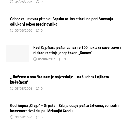
05/08/2026
0
Odbor za ustavna pitanja: Srpska će insistirati na poništavanju
odluka visokog predstavnika
05/08/2026
0
Kod Zaječara požar zahvatio 100 hektara suve trave i
niskog rastinja, angažovan „Kamov“
05/08/2026
0
„Ulažemo u ono što nam je najvrednije – našu decu i njihovu
budućnost“
05/08/2026
0
Godišnjica „Oluje“ – Srpska i Srbija odaju poštu žrtvama, centralni
komemorativni skup u Mrkonjić Gradu
04/08/2026
0