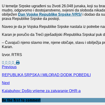
U temelje Srpske ugrađeni su životi 26.048 junaka, koji su br
mudro, odgovorno i dostojanstveno, svjesni da sloboda nikada n
obilježen
Dan Vojske Republike Srpske /VRS/
i dodao da su
prava Republike Srpske da postoji.
Naveo je da je Vojska Republike Srpske nastala iz potrebe narod
Karan je poručio da Treći pješadijski /Republika Srpska/ puk 
– Čuvajući njeno slavno ime, njene običaje, slavu i obilježja
Karan.
Izvor. RTRS
Previous
REPUBLIKA SRPSKA I MILORAD DODIK POBEDILI
Next
Kalabuhov: Došlo vrijeme za zatvaranje OHR-a
Be the first to comment