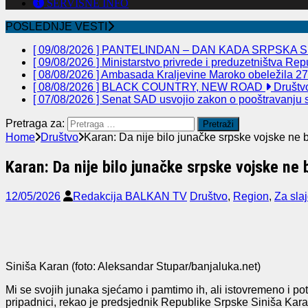
SERVISNE INFO
POSLEDNJE VESTI
[ 09/08/2026 ]
PANTELINDAN – DAN KADA SRPSKA S
[ 09/08/2026 ]
Ministarstvo privrede i preduzetništva Re
[ 08/08/2026 ]
Ambasada Kraljevine Maroko obeležila 27 
[ 08/08/2026 ]
BLACK COUNTRY, NEW ROAD
Društv
[ 07/08/2026 ]
Senat SAD usvojio zakon o pooštravanju sa
Pretraga za:
Home
Društvo
Karan: Da nije bilo junačke srpske vojske ne 
Karan: Da nije bilo junačke srpske vojske ne 
12/05/2026
Redakcija BALKAN TV
Društvo
,
Region
,
Za sla
Siniša Karan (foto: Aleksandar Stupar/banjaluka.net)
Mi se svojih junaka sjećamo i pamtimo ih, ali istovremeno i p
pripadnici, rekao je predsjednik Republike Srpske Siniša Karan