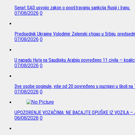
Senat SAD usvojio zakon o pooštravanju sankcija Rusiji i Iranu.
07/08/2026
0
Predsednik Ukrajine Volodimir Zelenski stigao u Srbiju, predsed
07/08/2026
0
U napadu Huta na Saudijsku Arabiju povređeno 11 civila — koalici
07/08/2026
0
Dve osobe poginule, više od 20 povređeno u pucnjavi u školi na T
07/08/2026
0
UPOZORENJE VOZAČIMA: NE BACAJTE OPUŠKE IZ VOZILA –
06/08/2026
0