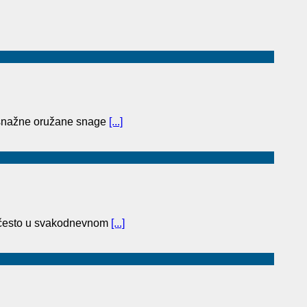
 snažne oružane snage
[...]
se često u svakodnevnom
[...]