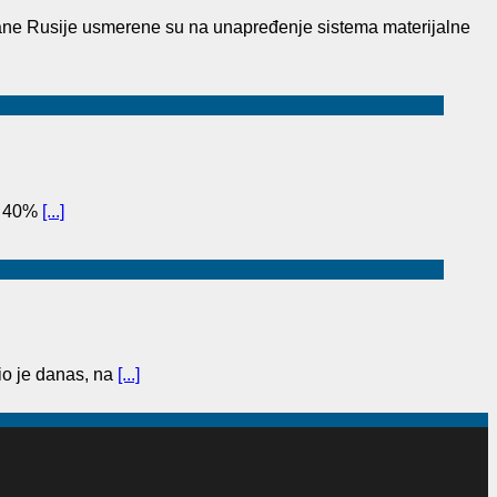
ane Rusije usmerene su na unapređenje sistema materijalne
to 40%
[...]
o je danas, na
[...]