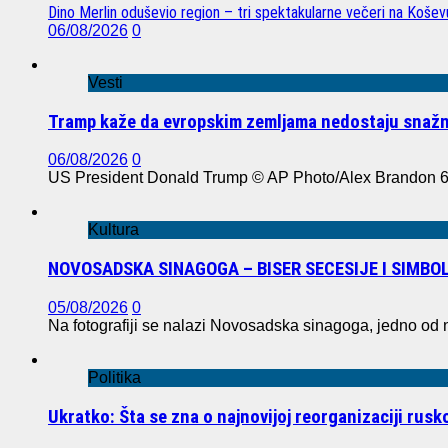
Dino Merlin oduševio region – tri spektakularne večeri na Koše
06/08/2026
0
Vesti
Tramp kaže da evropskim zemljama nedostaju snažn
06/08/2026
0
US President Donald Trump © AP Photo/Alex Brandon 6
Kultura
NOVOSADSKA SINAGOGA – BISER SECESIJE I SIMBO
05/08/2026
0
Na fotografiji se nalazi Novosadska sinagoga, jedno od n
Politika
Ukratko: Šta se zna o najnovijoj reorganizaciji rus