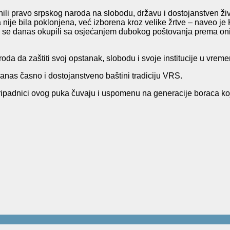
anili pravo srpskog naroda na slobodu, državu i dostojanstven 
ije bila poklonjena, već izborena kroz velike žrtve – naveo je 
 se danas okupili sa osjećanjem dubokog poštovanja prema onim
a da zaštiti svoj opstanak, slobodu i svoje institucije u vremen
danas časno i dostojanstveno baštini tradiciju VRS.
 pripadnici ovog puka čuvaju i uspomenu na generacije boraca k