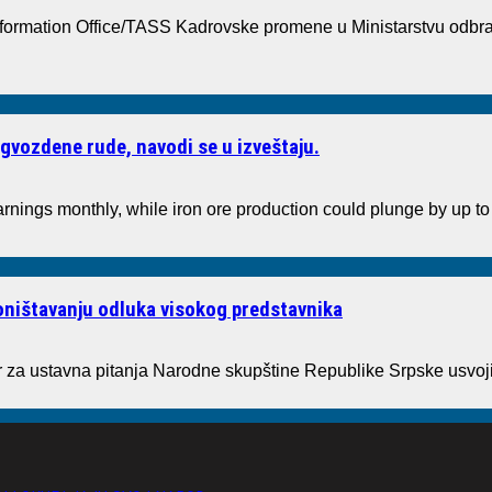
formation Office/TASS Kadrovske promene u Ministarstvu odbr
gvozdene rude, navodi se u izveštaju.
arnings monthly, while iron ore production could plunge by up 
poništavanju odluka visokog predstavnika
a ustavna pitanja Narodne skupštine Republike Srpske usvoji