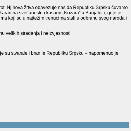
život. Njihova žrtva obavezuje nas da Republiku Srpsku čuvamo
Karan na svečanosti u kasarni „Kozara“ u Banjaluci, gdje je
a koji su u najtežim trenucima stali u odbranu svog naroda i
u velikih stradanja i neizvjesnosti.
oje su stvarale i branile Republiku Srpsku – napomenuo je