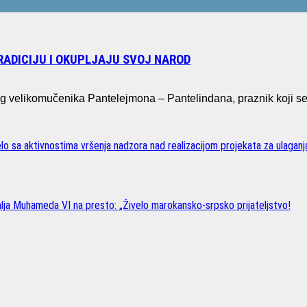
RADICIJU I OKUPLJAJU SVOJ NAROD
etog velikomučenika Pantelejmona – Pantelindana, praznik koji 
o sa aktivnostima vršenja nadzora nad realizacijom projekata za ulaganj
lja Muhameda VI na presto: „Živelo marokansko-srpsko prijateljstvo!