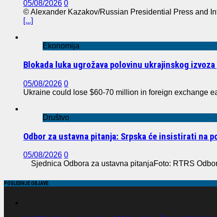
05/08/2026
0
© Alexander Kazakov/Russian Presidential Press and In
[...]
Ekonomija
Blokada luka ugrožava polovinu ukrajinskog izvoza 
05/08/2026
0
Ukraine could lose $60-70 million in foreign exchange e
Društvo
Odbor za ustavna pitanja: Srpska će insistirati na 
05/08/2026
0
Sjednica Odbora za ustavna pitanjaFoto: RTRS Odbor z
POSLEDNJE OBJAVE