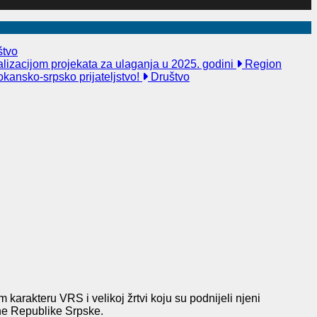
tvo
alizacijom projekata za ulaganja u 2025. godini
Region
kansko-srpsko prijateljstvo!
Društvo
arakteru VRS i velikoj žrtvi koju su podnijeli njeni
žne Republike Srpske.