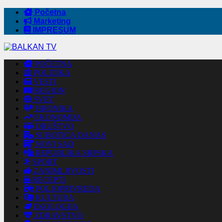
Početna
Marketing
IMPRESUM
POČETNA
POLITIKA
VESTI
REGION
SVET
HRONIKA
EKONOMIJA
DRUŠTVO
SUBOTICA DANAS
NOVI SAD
REPUBLIKA SRPSKA
SPORT
ZANIMLJIVOSTI
RECEPTI
POLJOPRIVREDA
KULTURA
EKOLOGIJA
ZDRAVSTVO