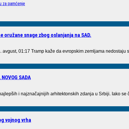
vu za pamćenje
e oružane snage zbog oslanjanja na SAD.
. avgust, 01:17 Tramp kaže da evropskim zemljama nedostaju
L NOVOG SADA
ajlepših i najznačajnijih arhitektonskih zdanja u Srbiji. Iako 
kog vojnog vrha