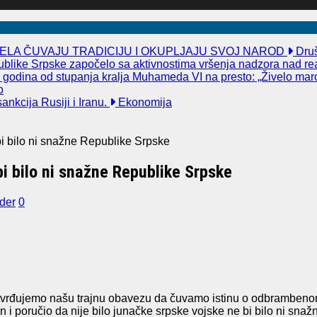
ELA ČUVAJU TRADICIJU I OKUPLJAJU SVOJ NAROD
Druš
publike Srpske započelo sa aktivnostima vršenja nadzora nad re
godina od stupanja kralja Muhameda VI na presto: „Živelo maro
o
nkcija Rusiji i Iranu.
Ekonomija
bi bilo ni snažne Republike Srpske
bi bilo ni snažne Republike Srpske
jder
0
otvrđujemo našu trajnu obavezu da čuvamo istinu o odbrambenom k
 i poručio da nije bilo junačke srpske vojske ne bi bilo ni sna