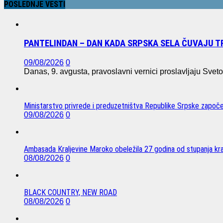
POSLEDNJE VESTI
PANTELINDAN – DAN KADA SRPSKA SELA ČUVAJU T
09/08/2026
0
Danas, 9. avgusta, pravoslavni vernici proslavljaju Sv
Ministarstvo privrede i preduzetništva Republike Srpske započel
09/08/2026
0
Ambasada Kraljevine Maroko obeležila 27 godina od stupanja kra
08/08/2026
0
BLACK COUNTRY, NEW ROAD
08/08/2026
0