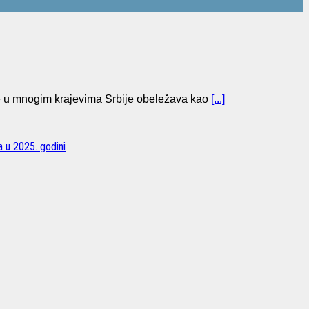
se u mnogim krajevima Srbije obeležava kao
[...]
a u 2025. godini