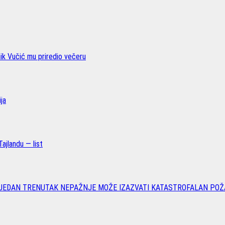
nik Vučić mu priredio večeru
ja
ajlandu — list
 JEDAN TRENUTAK NEPAŽNJE MOŽE IZAZVATI KATASTROFALAN POŽ