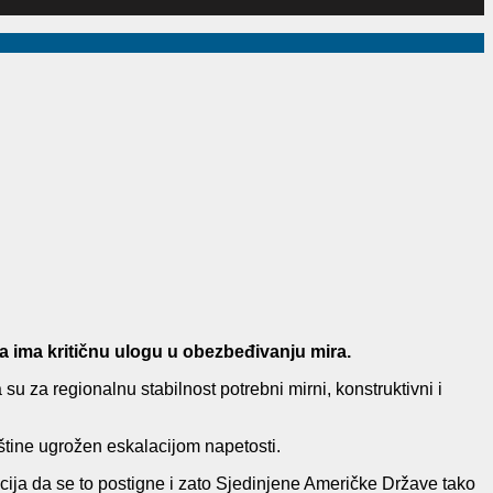
a ima kritičnu ulogu u obezbeđivanju mira.
u za regionalnu stabilnost potrebni mirni, konstruktivni i
štine ugrožen eskalacijom napetosti.
opcija da se to postigne i zato Sjedinjene Američke Države tako