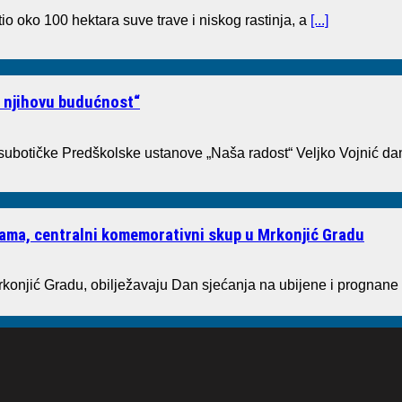
io oko 100 hektara suve trave i niskog rastinja, a
[...]
i njihovu budućnost“
 subotičke Predškolske ustanove „Naša radost“ Veljko Vojnić dan
tvama, centralni komemorativni skup u Mrkonjić Gradu
rkonjić Gradu, obilježavaju Dan sjećanja na ubijene i prognane