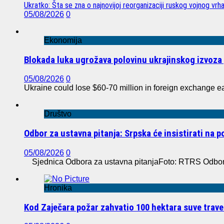
Ukratko: Šta se zna o najnovijoj reorganizaciji ruskog vojnog vrh
05/08/2026
0
Ekonomija
Blokada luka ugrožava polovinu ukrajinskog izvoza 
05/08/2026
0
Ukraine could lose $60-70 million in foreign exchange e
Društvo
Odbor za ustavna pitanja: Srpska će insistirati na 
05/08/2026
0
Sjednica Odbora za ustavna pitanjaFoto: RTRS Odbor z
Hronika
Kod Zaječara požar zahvatio 100 hektara suve trave