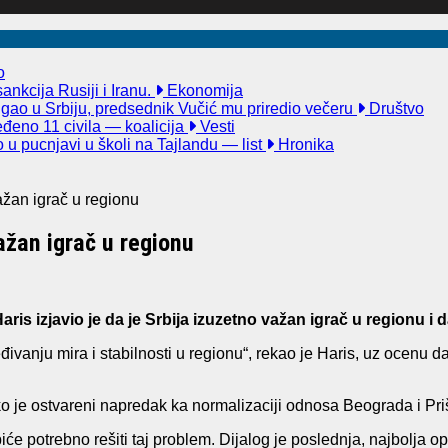
o
nkcija Rusiji i Iranu.
Ekonomija
igao u Srbiju, predsednik Vučić mu priredio večeru
Društvo
đeno 11 civila — koalicija
Vesti
u pucnjavi u školi na Tajlandu — list
Hronika
žan igrač u regionu
žan igrač u regionu
 izjavio je da je Srbija izuzetno važan igrač u regionu i d
anju mira i stabilnosti u regionu“, rekao je Haris, uz ocenu da s
ako je ostvareni napredak ka normalizaciji odnosa Beograda i Pri
biće potrebno rešiti taj problem. Dijalog je poslednja, najbolja 