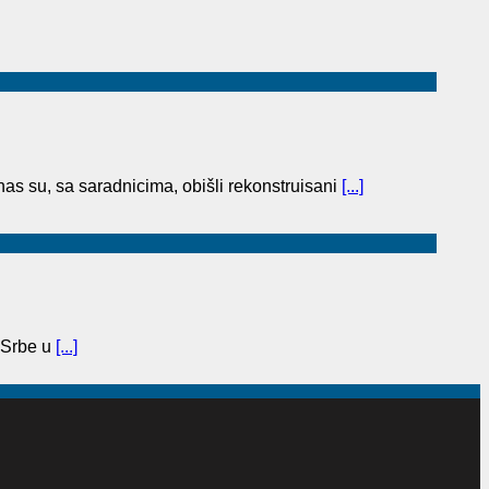
as su, sa saradnicima, obišli rekonstruisani
[...]
 Srbe u
[...]