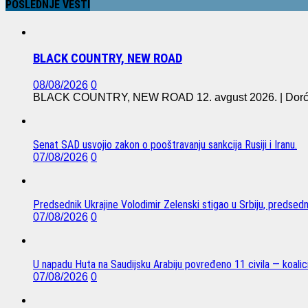
POSLEDNJE VESTI
BLACK COUNTRY, NEW ROAD
08/08/2026
0
BLACK COUNTRY, NEW ROAD 12. avgust 2026. | Dorćol 
Senat SAD usvojio zakon o pooštravanju sankcija Rusiji i Iranu.
07/08/2026
0
Predsednik Ukrajine Volodimir Zelenski stigao u Srbiju, predsed
07/08/2026
0
U napadu Huta na Saudijsku Arabiju povređeno 11 civila — koalici
07/08/2026
0