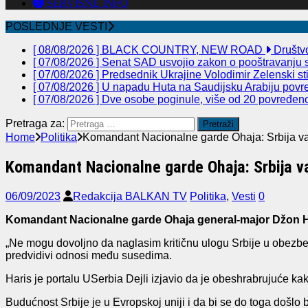
SERVISNE INFO
POSLEDNJE VESTI
[ 08/08/2026 ]
BLACK COUNTRY, NEW ROAD
Društv
[ 07/08/2026 ]
Senat SAD usvojio zakon o pooštravanju sa
[ 07/08/2026 ]
Predsednik Ukrajine Volodimir Zelenski st
[ 07/08/2026 ]
U napadu Huta na Saudijsku Arabiju povre
[ 07/08/2026 ]
Dve osobe poginule, više od 20 povređeno 
Pretraga za:
Home
Politika
Komandant Nacionalne garde Ohaja: Srbija va
Komandant Nacionalne garde Ohaja: Srbija va
06/09/2023
Redakcija BALKAN TV
Politika
,
Vesti
0
Komandant Nacionalne garde Ohaja general-major Džon Haris
„Ne mogu dovoljno da naglasim kritičnu ulogu Srbije u obezbeđiv
predvidivi odnosi među susedima.
Haris je portalu USerbia Dejli izjavio da je obeshrabrujuće k
Budućnost Srbije je u Evropskoj uniji i da bi se do toga došlo 