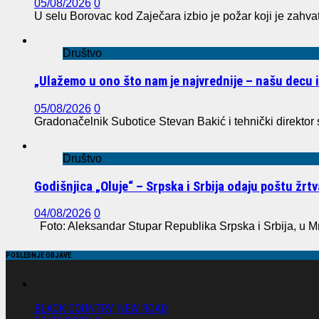
05/08/2026
0
U selu Borovac kod Zaječara izbio je požar koji je zahvat
Društvo
„Ulažemo u ono što nam je najvrednije – našu decu 
05/08/2026
0
Gradonačelnik Subotice Stevan Bakić i tehnički direktor
Društvo
Godišnjica „Oluje“ – Srpska i Srbija odaju poštu žr
04/08/2026
0
Foto: Aleksandar Stupar Republika Srpska i Srbija, u M
POSLEDNJE OBJAVE
BLACK COUNTRY, NEW ROAD