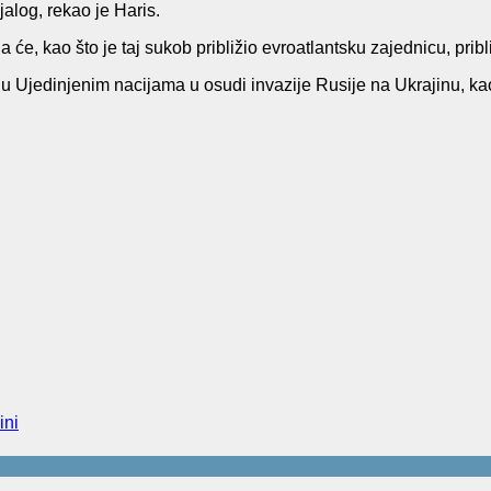
alog, rekao je Haris.
 će, kao što je taj sukob približio evroatlantsku zajednicu, pribli
u Ujedinjenim nacijama u osudi invazije Rusije na Ukrajinu, kao
ini