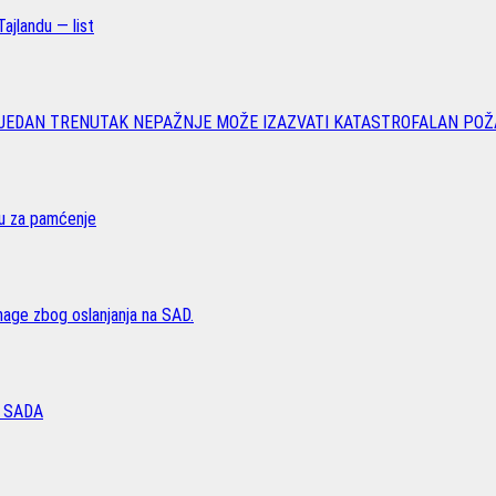
ajlandu — list
 JEDAN TRENUTAK NEPAŽNJE MOŽE IZAZVATI KATASTROFALAN POŽ
vu za pamćenje
age zbog oslanjanja na SAD.
 SADA