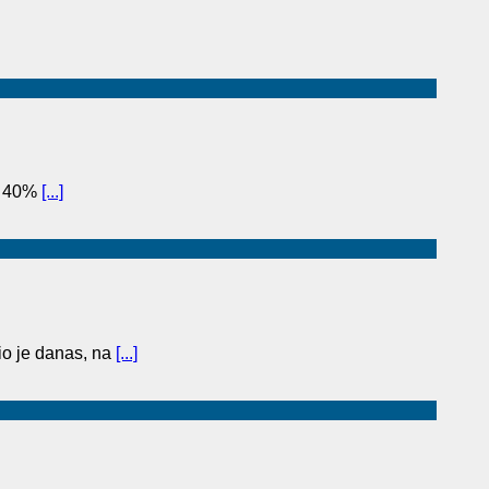
to 40%
[...]
o je danas, na
[...]