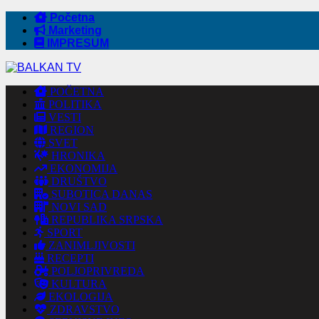
Početna
Marketing
IMPRESUM
POČETNA
POLITIKA
VESTI
REGION
SVET
HRONIKA
EKONOMIJA
DRUŠTVO
SUBOTICA DANAS
NOVI SAD
REPUBLIKA SRPSKA
SPORT
ZANIMLJIVOSTI
RECEPTI
POLJOPRIVREDA
KULTURA
EKOLOGIJA
ZDRAVSTVO