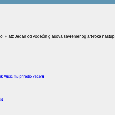
Platz Jedan od vodećih glasova savremenog art-roka nastup
nik Vučić mu priredio večeru
ja