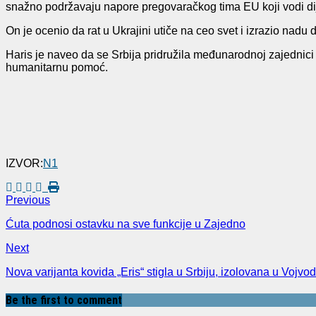
snažno podržavaju napore pregovaračkog tima EU koji vodi dij
On je ocenio da rat u Ukrajini utiče na ceo svet i izrazio nadu da
Haris je naveo da se Srbija pridružila međunarodnoj zajednici 
humanitarnu pomoć.
IZVOR:
N1
Previous
Ćuta podnosi ostavku na sve funkcije u Zajedno
Next
Nova varijanta kovida „Eris“ stigla u Srbiju, izolovana u Vojvod
Be the first to comment