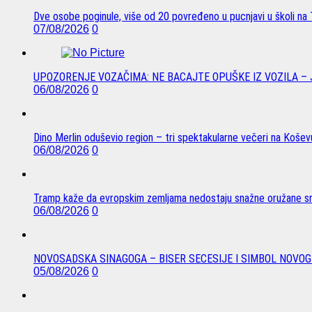
Dve osobe poginule, više od 20 povređeno u pucnjavi u školi na T
07/08/2026
0
UPOZORENJE VOZAČIMA: NE BACAJTE OPUŠKE IZ VOZILA –
06/08/2026
0
Dino Merlin oduševio region – tri spektakularne večeri na Koše
06/08/2026
0
Tramp kaže da evropskim zemljama nedostaju snažne oružane sn
06/08/2026
0
NOVOSADSKA SINAGOGA – BISER SECESIJE I SIMBOL NOVOG
05/08/2026
0