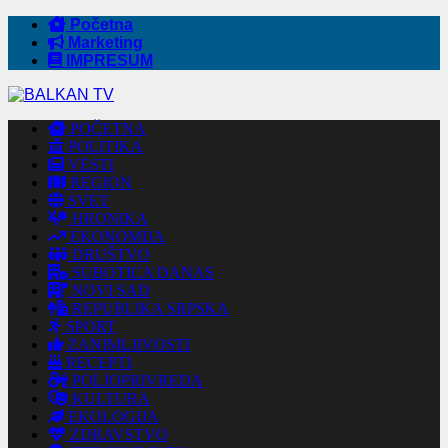
Početna
Marketing
IMPRESUM
POČETNA
POLITIKA
VESTI
REGION
SVET
HRONIKA
EKONOMIJA
DRUŠTVO
SUBOTICA DANAS
NOVI SAD
REPUBLIKA SRPSKA
SPORT
ZANIMLJIVOSTI
RECEPTI
POLJOPRIVREDA
KULTURA
EKOLOGIJA
ZDRAVSTVO