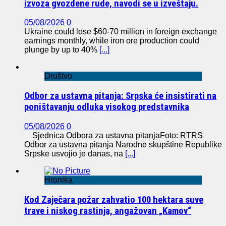
izvoza gvozdene rude, navodi se u izveštaju.
05/08/2026
0
Ukraine could lose $60-70 million in foreign exchange
earnings monthly, while iron ore production could
plunge by up to 40%
[...]
Društvo
Odbor za ustavna pitanja: Srpska će insistirati na
poništavanju odluka visokog predstavnika
05/08/2026
0
Sjednica Odbora za ustavna pitanjaFoto: RTRS
Odbor za ustavna pitanja Narodne skupštine Republike
Srpske usvojio je danas, na
[...]
Hronika
Kod Zaječara požar zahvatio 100 hektara suve
trave i niskog rastinja, angažovan „Kamov“