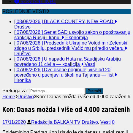
SERVISNE INFO
POSLEDNJE VESTI
[ 08/08/2026 ]
BLACK COUNTRY, NEW ROAD
Društvo
[ 07/08/2026 ]
Senat SAD usvojio zakon o pooštravanju
sankcija Rusiji i Iranu.
Ekonomija
[ 07/08/2026 ]
Predsednik Ukrajine Volodimir Zelenski
stigao u Srbiju, predsednik Vučić mu priredio večeru
Društvo
[ 07/08/2026 ]
U napadu Huta na Saudijsku Arabiju
povređeno 11 civila — koalicija
Vesti
[ 07/08/2026 ]
Dve osobe poginule, više od 20
povređeno u pucnjavi u školi na Tajlandu — list
Hronika
Pretraga za:
Home
Društvo
Kon: Danas možda i više od 4.000 zaraženih
Kon: Danas možda i više od 4.000 zaraženih
17/11/2020
Redakcija BALKAN TV
Društvo
,
Vesti
0
Epidemiolog Predrag Kon izjavio je da danas u našoj zemlji