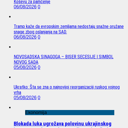
Koševu za pamćenje
06/08/2026
0
Tramp kaže da evropskim zemljama nedostaju snažne oružane
snage zbog oslanjanja na SAD.
06/08/2026
0
NOVOSADSKA SINAGOGA – BISER SECESIJE I SIMBOL
NOVOG SADA
05/08/2026
0
Ukratko: Šta se zna o najnovijoj reorganizaciji ruskog vojnog
vrha
05/08/2026
0
Ekonomija
Blokada luka ugrožava polovinu ukrajinskog