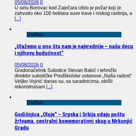
05/08/2026
0
U selu Borovac kod Zaječara izbio je požar koji je
zahvatio oko 100 hektara suve trave i niskog rastinja, a
[...]
Društvo
„Ulažemo u ono što nam je najvrednije – našu decu
i njihovu budućnost“
05/08/2026
0
Gradonačelnik Subotice Stevan Bakić i tehnički
direktor subotičke Predškolske ustanove „Naša radost“
Veljko Vojnić danas su, sa saradnicima, obišli
rekonstruisani
[...]
Društvo
Godišnjica „Oluje“ – Srpska i Srbija odaju poštu
žrtvama, centralni komemorativni skup u Mrkonjić
Gradu