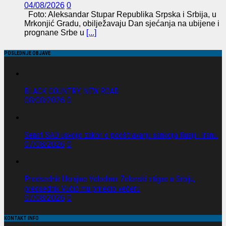
04/08/2026
0
Foto: Aleksandar Stupar Republika Srpska i Srbija, u
Mrkonjić Gradu, obilježavaju Dan sjećanja na ubijene i
prognane Srbe u
[...]
POSLEDNJE OBJAVE
BLACK COUNTRY, NEW ROAD
08/08/2026
0
Senat SAD usvojio zakon o pooštravanju sankcija Rusiji i Iranu.
07/08/2026
0
Predsednik Ukrajine Volodimir Zelenski stigao u Srbiju,
predsednik Vučić mu priredio večeru
07/08/2026
0
KONTAKT INFO