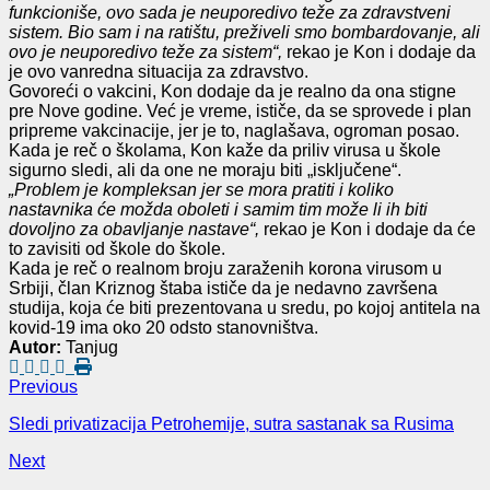
funkcioniše, ovo sada je neuporedivo teže za zdravstveni
sistem. Bio sam i na ratištu, preživeli smo bombardovanje, ali
ovo je neuporedivo teže za sistem“,
rekao je Kon i dodaje da
je ovo vanredna situacija za zdravstvo.
Govoreći o vakcini, Kon dodaje da je realno da ona stigne
pre Nove godine. Već je vreme, ističe, da se sprovede i plan
pripreme vakcinacije, jer je to, naglašava, ogroman posao.
Kada je reč o školama, Kon kaže da priliv virusa u škole
sigurno sledi, ali da one ne moraju biti „isključene“.
„Problem je kompleksan jer se mora pratiti i koliko
nastavnika će možda oboleti i samim tim može li ih biti
dovoljno za obavljanje nastave“,
rekao je Kon i dodaje da će
to zavisiti od škole do škole.
Kada je reč o realnom broju zaraženih korona virusom u
Srbiji, član Kriznog štaba ističe da je nedavno završena
studija, koja će biti prezentovana u sredu, po kojoj antitela na
kovid-19 ima oko 20 odsto stanovništva.
Autor:
Tanjug
Previous
Sledi privatizacija Petrohemije, sutra sastanak sa Rusima
Next