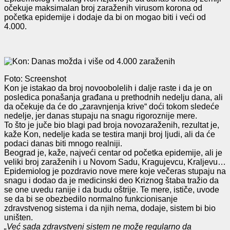
očekuje maksimalan broj zaraženih virusom korona od
početka epidemije i dodaje da bi on mogao biti i veći od
4.000.
Foto: Screenshot
Kon je istakao da broj novoobolelih i dalje raste i da je on
posledica ponašanja građana u prethodnih nedelju dana, ali
da očekuje da će do „zaravnjenja krive“ doći tokom sledeće
nedelje, jer danas stupaju na snagu rigoroznije mere.
To što je juče bio blagi pad broja novozaraženih, rezultat je,
kaže Kon, nedelje kada se testira manji broj ljudi, ali da će
podaci danas biti mnogo realniji.
Beograd je, kaže, najveći centar od početka epidemije, ali je
veliki broj zaraženih i u Novom Sadu, Kragujevcu, Kraljevu…
Epidemiolog je pozdravio nove mere koje večeras stupaju na
snagu i dodao da je medicinski deo Kriznog štaba tražio da
se one uvedu ranije i da budu oštrije. Te mere, ističe, uvode
se da bi se obezbedilo normalno funkcionisanje
zdravstvenog sistema i da njih nema, dodaje, sistem bi bio
uništen.
„Već sada zdravstveni sistem ne može regularno da