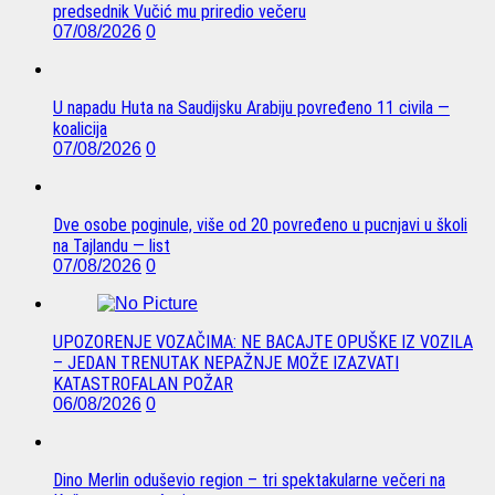
predsednik Vučić mu priredio večeru
07/08/2026
0
U napadu Huta na Saudijsku Arabiju povređeno 11 civila —
koalicija
07/08/2026
0
Dve osobe poginule, više od 20 povređeno u pucnjavi u školi
na Tajlandu — list
07/08/2026
0
UPOZORENJE VOZAČIMA: NE BACAJTE OPUŠKE IZ VOZILA
– JEDAN TRENUTAK NEPAŽNJE MOŽE IZAZVATI
KATASTROFALAN POŽAR
06/08/2026
0
Dino Merlin oduševio region – tri spektakularne večeri na