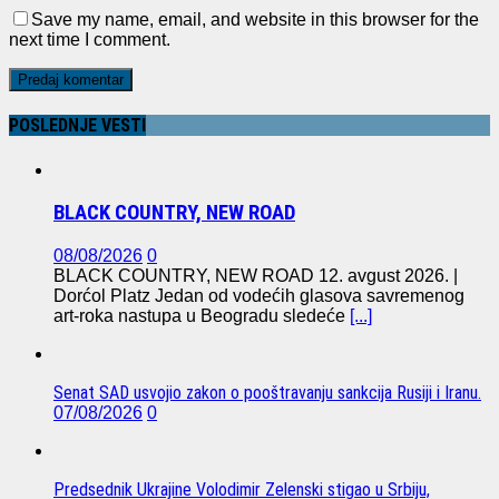
Save my name, email, and website in this browser for the
next time I comment.
POSLEDNJE VESTI
BLACK COUNTRY, NEW ROAD
08/08/2026
0
BLACK COUNTRY, NEW ROAD 12. avgust 2026. |
Dorćol Platz Jedan od vodećih glasova savremenog
art-roka nastupa u Beogradu sledeće
[...]
Senat SAD usvojio zakon o pooštravanju sankcija Rusiji i Iranu.
07/08/2026
0
Predsednik Ukrajine Volodimir Zelenski stigao u Srbiju,