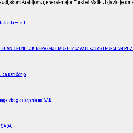
dijskom Arabijom, general-major Turki el Maliki, izjavio je da s
ajlandu — list
 JEDAN TRENUTAK NEPAŽNJE MOŽE IZAZVATI KATASTROFALAN POŽ
vu za pamćenje
age zbog oslanjanja na SAD.
 SADA