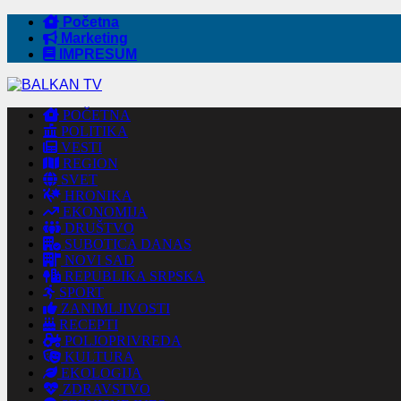
Početna
Marketing
IMPRESUM
POČETNA
POLITIKA
VESTI
REGION
SVET
HRONIKA
EKONOMIJA
DRUŠTVO
SUBOTICA DANAS
NOVI SAD
REPUBLIKA SRPSKA
SPORT
ZANIMLJIVOSTI
RECEPTI
POLJOPRIVREDA
KULTURA
EKOLOGIJA
ZDRAVSTVO