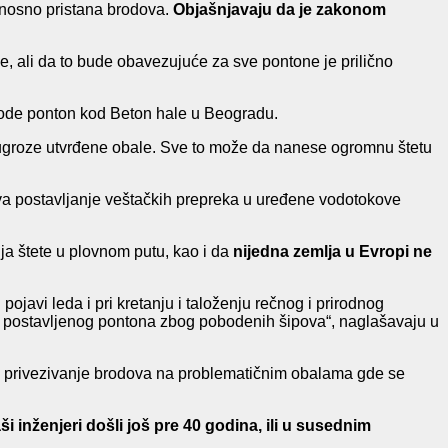
dnosno pristana brodova.
Objašnjavaju da je zakonom
e, ali da to bude obavezujuće za sve pontone je prilično
navode ponton kod Beton hale u Beogradu.
 ugroze utvrđene obale. Sve to može da nanese ogromnu štetu
ava postavljanje veštačkih prepreka u uređene vodotokove
a štete u plovnom putu, kao i da
nijedna zemlja u Evropi ne
pojavi leda i pri kretanju i taloženju rečnog i prirodnog
ad postavljenog pontona zbog pobodenih šipova“, naglašavaju u
ka i privezivanje brodova na problematičnim obalama gde se
ši inženjeri došli još pre 40 godina, ili u susednim