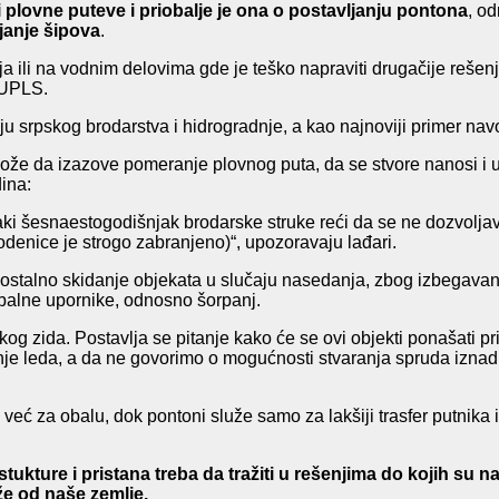
 plovne puteve i priobalje
je ona o postavljanju pontona
, o
janje šipova
.
 ili na vodnim delovima gde je teško napraviti drugačije rešenj
 UPLS.
iciju srpskog brodarstva i hidrogradnje, a kao najnoviji primer 
može da izazove pomeranje plovnog puta, da se stvore nanosi i
dina:
vaki šesnaestogodišnjak brodarske struke reći da se ne dozvolj
odenice je strogo zabranjeno)“, upozoravaju lađari.
talno skidanje objekata u slučaju nasedanja, zbog izbegavanj
obalne upornike, odnosno šorpanj.
og zida. Postavlja se pitanje kako će se ovi objekti ponašati pri 
janje leda, a da ne govorimo o mogućnosti stvaranja spruda izn
e već za obalu, dok pontoni služe samo za lakšiji trasfer putni
tukture i pristana treba da tražiti u rešenjima do kojih su na
e od naše zemlje.