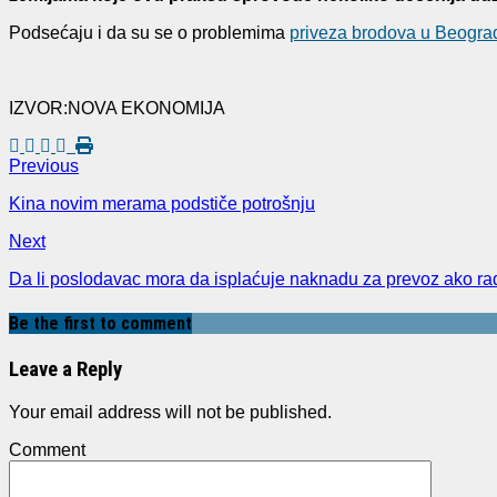
Podsećaju i da su se o problemima
priveza brodova u Beogra
IZVOR:NOVA EKONOMIJA
Previous
Kina novim merama podstiče potrošnju
Next
Da li poslodavac mora da isplaćuje naknadu za prevoz ako ra
Be the first to comment
Leave a Reply
Your email address will not be published.
Comment