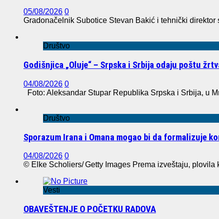
05/08/2026
0
Gradonačelnik Subotice Stevan Bakić i tehnički direktor
Društvo
Godišnjica „Oluje“ – Srpska i Srbija odaju poštu žr
04/08/2026
0
Foto: Aleksandar Stupar Republika Srpska i Srbija, u M
Društvo
Sporazum Irana i Omana mogao bi da formalizuje 
04/08/2026
0
© Elke Scholiers/ Getty Images Prema izveštaju, plovila k
Vesti
OBAVEŠTENJE O POČETKU RADOVA