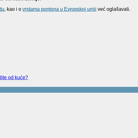
du
, kao i o
vrstama pontona u Evropskoj uniji
već oglašavali.
dite od kuće?