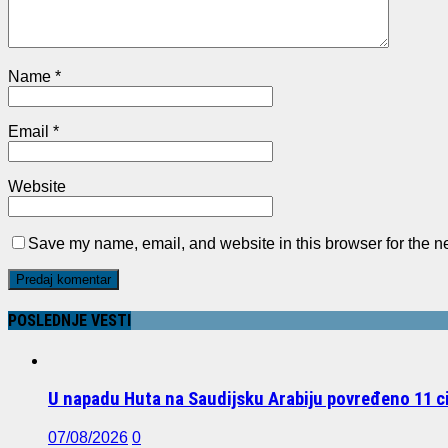
Name
*
Email
*
Website
Save my name, email, and website in this browser for the n
POSLEDNJE VESTI
U napadu Huta na Saudijsku Arabiju povređeno 11 civ
07/08/2026
0