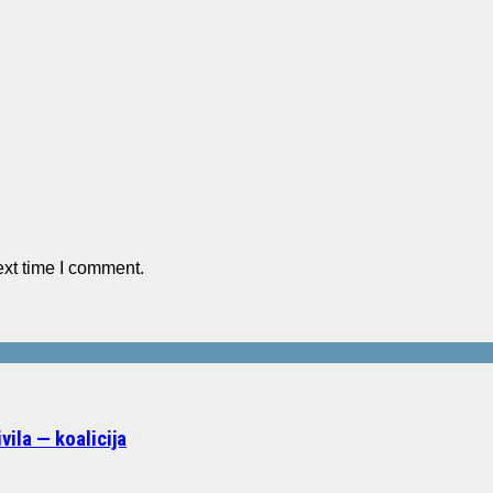
ext time I comment.
ila — koalicija