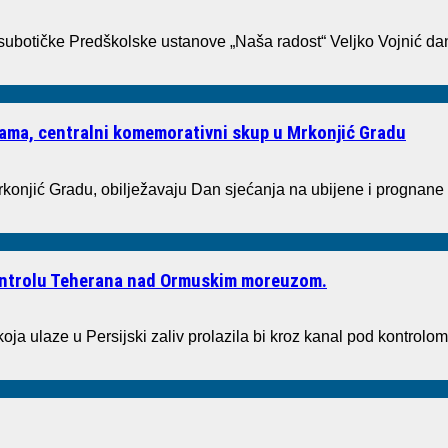
 subotičke Predškolske ustanove „Naša radost“ Veljko Vojnić dan
tvama, centralni komemorativni skup u Mrkonjić Gradu
rkonjić Gradu, obilježavaju Dan sjećanja na ubijene i prognane
kontrolu Teherana nad Ormuskim moreuzom.
oja ulaze u Persijski zaliv prolazila bi kroz kanal pod kontrolom