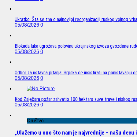
Ukratko: Šta se zna o najnovijoj reorganizaciji ruskog vojnog vrh
05/08/2026
0
Blokada luka ugrožava polovinu ukrajinskog izvoza gvozdene rude
05/08/2026
0
Odbor za ustavna pitanja: Srpska će insistirati na poništavanju 
05/08/2026
0
Kod Zaječara požar zahvatio 100 hektara suve trave i niskog ra
05/08/2026
0
Društvo
„Ulažemo u ono što nam je najvrednije – našu decu 