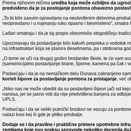
Prema njihovim rečima
uredba koja može ozbiljno da ugrozi
predviđeno da je za postojanje pontona obavezno postavl
„To bi bilo sasvim opravdano na neutvrđenim delovima priobalja
neopravdano i u najmanju ruku opasno i besmisleno“, smatra
Lađari smatraju i da je taj propis obesmislio stogodišnju trad
Upozoravaju da postavljanje bilo kakvih prepreka u vodotok 
na infrastrukturi koja se planira desetinama, pa i stotinama go
„O tome se uči na drugoj godini brodarske škole, te će vam s
(samoinicijalno postavljanje brane, šporne, kamena pa čak i v
Podsećaju i da je na nemačkom delu Dunava zabranjeno samos
koristi šipove za postavljanje pontona za pristajanje
, već 
„Niko nas ne može ubediti da su postavljeni šipovi jači od kejsk
nanosa, jer se jasno vidi da nije predviđena barijera za odbi
UPLS.
Podsećaju i da se veliki putnički brodovi ne vezuju za ponton
nalazi kosi kej ili gde je plitko priobalje.
Dodaje se i da pravilne i praktične primere upotrebne infras
zemljama koje ovu praksu sprovode nekoliko decenija duž