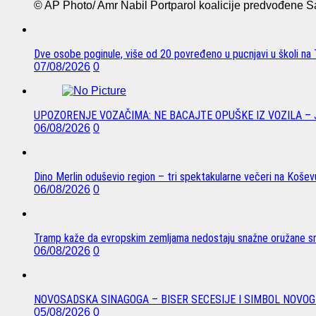
© AP Photo/ Amr Nabil Portparol koalicije predvođene Sau
Dve osobe poginule, više od 20 povređeno u pucnjavi u školi na T
07/08/2026
0
UPOZORENJE VOZAČIMA: NE BACAJTE OPUŠKE IZ VOZILA –
06/08/2026
0
Dino Merlin oduševio region – tri spektakularne večeri na Koše
06/08/2026
0
Tramp kaže da evropskim zemljama nedostaju snažne oružane sn
06/08/2026
0
NOVOSADSKA SINAGOGA – BISER SECESIJE I SIMBOL NOVOG
05/08/2026
0