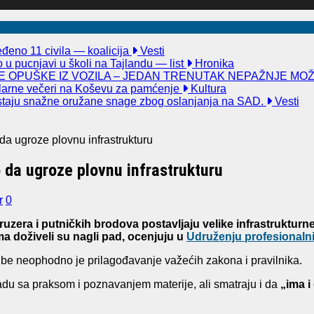
đeno 11 civila — koalicija
Vesti
u pucnjavi u školi na Tajlandu — list
Hronika
 OPUŠKE IZ VOZILA – JEDAN TRENUTAK NEPAŽNJE MO
kularne večeri na Koševu za pamćenje
Kultura
taju snažne oružane snage zbog oslanjanja na SAD.
Vesti
 da ugroze plovnu infrastrukturu
o da ugroze plovnu infrastrukturu
r
0
uzera i putničkih brodova postavljaju velike infrastrukturn
a doživeli su nagli pad, ocenjuju u
Udruženju profesionalni
e neophodno je prilagođavanje važećih zakona i pravilnika.
adu sa praksom i poznavanjem materije, ali smatraju i da
„ima i