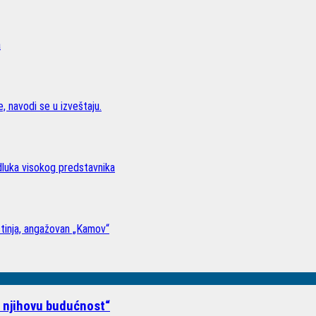
a
, navodi se u izveštaju.
odluka visokog predstavnika
stinja, angažovan „Kamov“
i njihovu budućnost“