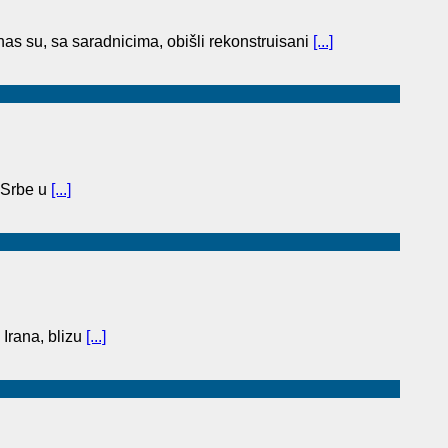
as su, sa saradnicima, obišli rekonstruisani
[...]
 Srbe u
[...]
 Irana, blizu
[...]