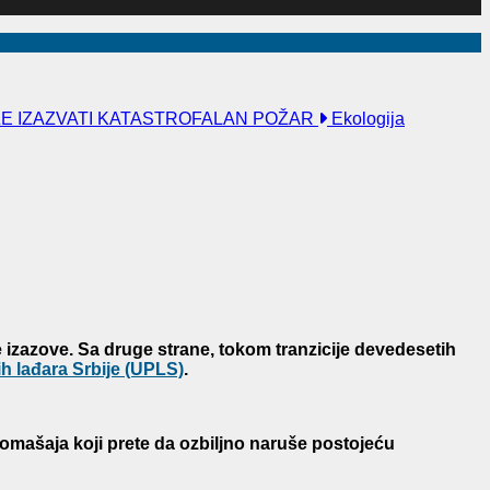
ŽE IZAZVATI KATASTROFALAN POŽAR
Ekologija
e izazove. Sa druge strane, tokom tranzicije devedesetih
h lađara Srbije (UPLS)
.
 omašaja koji prete da ozbiljno naruše postojeću