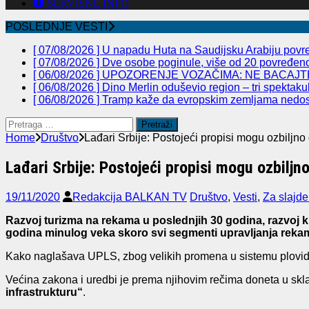
SERVISNE INFO
POSLEDNJE VESTI
[ 07/08/2026 ]
U napadu Huta na Saudijsku Arabiju povre
[ 07/08/2026 ]
Dve osobe poginule, više od 20 povređeno 
[ 06/08/2026 ]
UPOZORENJE VOZAČIMA: NE BACAJTE
[ 06/08/2026 ]
Dino Merlin oduševio region – tri spekta
[ 06/08/2026 ]
Tramp kaže da evropskim zemljama nedos
Pretraga
za:
Home
Društvo
Lađari Srbije: Postojeći propisi mogu ozbiljno
Lađari Srbije: Postojeći propisi mogu ozbiljn
19/11/2020
Redakcija BALKAN TV
Društvo
,
Vesti
,
Za slajde
Razvoj turizma na rekama u poslednjih 30 godina, razvoj kr
godina minulog veka skoro svi segmenti upravljanja rekam
Kako naglašava UPLS, zbog velikih promena u sistemu plovidb
Većina zakona i uredbi je prema njihovim rečima doneta u skl
infrastrukturu“
.