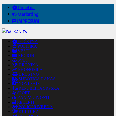
Početna
Marketing
IMPRESUM
POČETNA
POLITIKA
VESTI
REGION
SVET
HRONIKA
EKONOMIJA
DRUŠTVO
SUBOTICA DANAS
NOVI SAD
REPUBLIKA SRPSKA
SPORT
ZANIMLJIVOSTI
RECEPTI
POLJOPRIVREDA
KULTURA