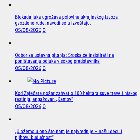
Blokada luka ugrožava polovinu ukrajinskog izvoza
gvozdene rude, navodi se u izveštaju.
05/08/2026
0
Odbor za ustavna pitanja: Srpska će insistirati na
poništavanju odluka visokog predstavnika
05/08/2026
0
Kod Zaječara požar zahvatio 100 hektara suve trave i niskog
rastinja, angažovan „Kamov“
05/08/2026
0
„Ulažemo u ono što nam je najvrednije – našu decu i
njihovu budućnost“