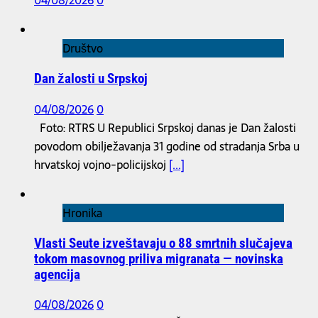
04/08/2026
0
Društvo
Dan žalosti u Srpskoj
04/08/2026
0
Foto: RTRS U Republici Srpskoj danas je Dan žalosti
povodom obilježavanja 31 godine od stradanja Srba u
hrvatskoj vojno-policijskoj
[...]
Hronika
Vlasti Seute izveštavaju o 88 smrtnih slučajeva
tokom masovnog priliva migranata — novinska
agencija
04/08/2026
0