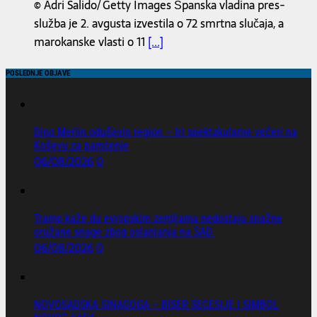
© Adri Salido/ Getty Images Španska vladina pres-
služba je 2. avgusta izvestila o 72 smrtna slučaja, a
marokanske vlasti o 11
[...]
POSLEDNJE OBJAVE
Dino Merlin oduševio region – tri spektakularne večeri na
Koševu za pamćenje
06/08/2026
0
Tramp kaže da evropskim zemljama nedostaju snažne
oružane snage zbog oslanjanja na SAD.
06/08/2026
0
NOVOSADSKA SINAGOGA – BISER SECESIJE I SIMBOL