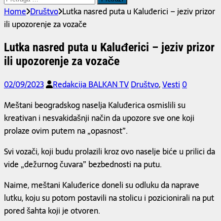
za:
Home
Društvo
Lutka nasred puta u Kaluđerici – jeziv prizor
ili upozorenje za vozače
Lutka nasred puta u Kaluđerici – jeziv prizor
ili upozorenje za vozače
02/09/2023
Redakcija BALKAN TV
Društvo
,
Vesti
0
Meštani beogradskog naselja Kaluđerica osmislili su
kreativan i nesvakidašnji način da upozore sve one koji
prolaze ovim putem na „opasnost”.
Svi vozači, koji budu prolazili kroz ovo naselje biće u prilici da
vide „dežurnog čuvara” bezbednosti na putu.
Naime, meštani Kaluđerice doneli su odluku da naprave
lutku, koju su potom postavili na stolicu i pozicionirali na put
pored šahta koji je otvoren.