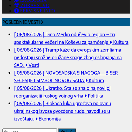
EKOLOGIJA
ZDRAVSTVO
SERVISNE INFO
POSLEDNJE VESTI
[ 06/08/2026 ]
Dino Merlin oduševio region – tri
spektakularne večeri na Koševu za pamćenje
Kultura
[ 06/08/2026 ]
Tramp kaže da evropskim zemljama
nedostaju snažne oružane snage zbog oslanjanja na
SAD.
Vesti
[ 05/08/2026 ]
NOVOSADSKA SINAGOGA – BISER
SECESIJE I SIMBOL NOVOG SADA
Kultura
[ 05/08/2026 ]
Ukratko: Šta se zna o najnovijoj
reorganizaciji ruskog vojnog vrha
Politika
[ 05/08/2026 ]
Blokada luka ugrožava polovinu
ukrajinskog izvoza gvozdene rude, navodi se u
izveštaju.
Ekonomija
Pretraga