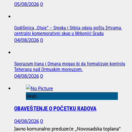
05/08/2026
0
Godišnjica „Oluje“ – Srpska i Srbija odaju poštu žrtvama,
centralni komemorativni skup u Mrkonjić Gradu
04/08/2026
0
Sporazum Irana i Omana mogao bi da formalizuje kontrolu
Teherana nad Ormuskim moreuzom.
04/08/2026
0
Vesti
OBAVEŠTENJE O POČETKU RADOVA
04/08/2026
0
Javno komunalno preduzeće „Novosadska toplana“