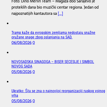
Foto: Dino Merlin Team – Magaza doo Sarajevo je
proteklih dana bio muzički centar regiona. Jedan od
najpoznatijih kantautora sa
[...]
Tramp kaže da evropskim zemljama nedostaju snažne
oružane snage zbog oslanjanja na SAD.
06/08/2026
0
NOVOSADSKA SINAGOGA – BISER SECESIJE I SIMBOL
NOVOG SADA
05/08/2026
0
Ukratko: Šta se zna o najnovijoj reorganizaciji ruskog vojnog
vrha
05/08/2026
0