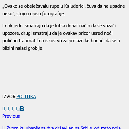
„Ovako se obeležavaju rupe u Kaluđerici, čuva da ne upadne
neko”, stoji u opisu fotografije.
I dok jedni smatraju da je lutka dobar način da se vozači
upozore, drugi smatraju da je ovakav prizor usred noći
prilično traumatično iskustvo za prolaznike budući da se u
blizini nalazi groblje.
IZVOR:
POLITIKA
Previous
U Zvorniku uhapšena dva državljanina Srbije, oduzeto pola