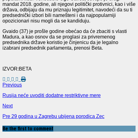
mandat 2018. godine, ali njegovi politički protivnici, kao i više
država, odbijaju da mu priznaju legitimitet, navodeći da su ti
predsednički izbori bili namešteni i da najpopularniji
opozicionari nisu mogli da se kandiduju.
Gvaido (37) je prošle godine obećao da će zbaciti s vlasti
Madura, a kao osnov da se proglasi za privremenog
predsednika države koristio je činjenicu da je legalno
izabrani predsednik parlamenta, prenosi Beta.
IZVOR:BETA
Previous
Rusija neće uvoditi dodatne restriktivne mere
Next
Pre 29 godina u Zagrebu ubijena porodica Zec
Be the first to comment