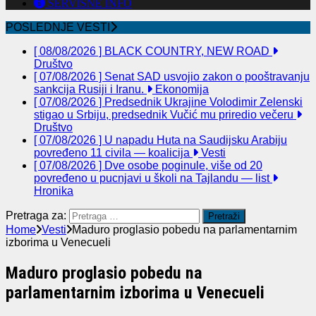
SERVISNE INFO
POSLEDNJE VESTI
[ 08/08/2026 ]
BLACK COUNTRY, NEW ROAD
Društvo
[ 07/08/2026 ]
Senat SAD usvojio zakon o pooštravanju
sankcija Rusiji i Iranu.
Ekonomija
[ 07/08/2026 ]
Predsednik Ukrajine Volodimir Zelenski
stigao u Srbiju, predsednik Vučić mu priredio večeru
Društvo
[ 07/08/2026 ]
U napadu Huta na Saudijsku Arabiju
povređeno 11 civila — koalicija
Vesti
[ 07/08/2026 ]
Dve osobe poginule, više od 20
povređeno u pucnjavi u školi na Tajlandu — list
Hronika
Pretraga za:
Home
Vesti
Maduro proglasio pobedu na parlamentarnim
izborima u Venecueli
Maduro proglasio pobedu na
parlamentarnim izborima u Venecueli