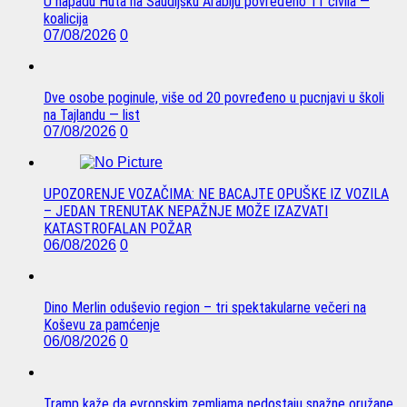
U napadu Huta na Saudijsku Arabiju povređeno 11 civila —
koalicija
07/08/2026
0
Dve osobe poginule, više od 20 povređeno u pucnjavi u školi
na Tajlandu — list
07/08/2026
0
UPOZORENJE VOZAČIMA: NE BACAJTE OPUŠKE IZ VOZILA
– JEDAN TRENUTAK NEPAŽNJE MOŽE IZAZVATI
KATASTROFALAN POŽAR
06/08/2026
0
Dino Merlin oduševio region – tri spektakularne večeri na
Koševu za pamćenje
06/08/2026
0
Tramp kaže da evropskim zemljama nedostaju snažne oružane