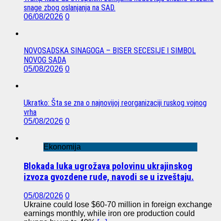
snage zbog oslanjanja na SAD.
06/08/2026
0
NOVOSADSKA SINAGOGA – BISER SECESIJE I SIMBOL
NOVOG SADA
05/08/2026
0
Ukratko: Šta se zna o najnovijoj reorganizaciji ruskog vojnog
vrha
05/08/2026
0
Ekonomija
Blokada luka ugrožava polovinu ukrajinskog
izvoza gvozdene rude, navodi se u izveštaju.
05/08/2026
0
Ukraine could lose $60-70 million in foreign exchange
earnings monthly, while iron ore production could