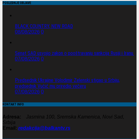
POSLEDNJE OBJAVE
BLACK COUNTRY, NEW ROAD
08/08/2026
0
Senat SAD usvojio zakon o pooštravanju sankcija Rusiji i Iranu.
07/08/2026
0
Predsednik Ukrajine Volodimir Zelenski stigao u Srbiju,
predsednik Vučić mu priredio večeru
07/08/2026
0
KONTAKT INFO
Adresa:
Jasmina 100, Sremska Kamenica, Novi Sad,
Srbija
Email:
redakcija@balkantv.rs