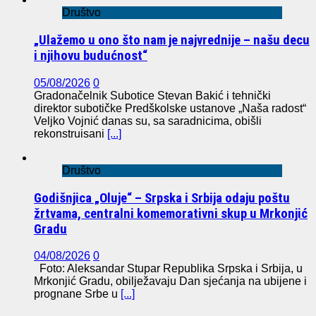
Društvo
„Ulažemo u ono što nam je najvrednije – našu decu
i njihovu budućnost“
05/08/2026
0
Gradonačelnik Subotice Stevan Bakić i tehnički
direktor subotičke Predškolske ustanove „Naša radost“
Veljko Vojnić danas su, sa saradnicima, obišli
rekonstruisani
[...]
Društvo
Godišnjica „Oluje“ – Srpska i Srbija odaju poštu
žrtvama, centralni komemorativni skup u Mrkonjić
Gradu
04/08/2026
0
Foto: Aleksandar Stupar Republika Srpska i Srbija, u
Mrkonjić Gradu, obilježavaju Dan sjećanja na ubijene i
prognane Srbe u
[...]