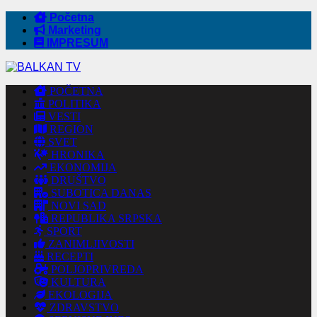
Početna
Marketing
IMPRESUM
POČETNA
POLITIKA
VESTI
REGION
SVET
HRONIKA
EKONOMIJA
DRUŠTVO
SUBOTICA DANAS
NOVI SAD
REPUBLIKA SRPSKA
SPORT
ZANIMLJIVOSTI
RECEPTI
POLJOPRIVREDA
KULTURA
EKOLOGIJA
ZDRAVSTVO