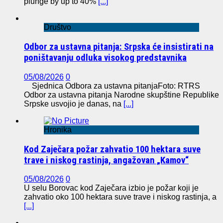
plunge by up to 40%
[...]
Društvo
Odbor za ustavna pitanja: Srpska će insistirati na
poništavanju odluka visokog predstavnika
05/08/2026
0
Sjednica Odbora za ustavna pitanjaFoto: RTRS
Odbor za ustavna pitanja Narodne skupštine Republike
Srpske usvojio je danas, na
[...]
Hronika
Kod Zaječara požar zahvatio 100 hektara suve
trave i niskog rastinja, angažovan „Kamov“
05/08/2026
0
U selu Borovac kod Zaječara izbio je požar koji je
zahvatio oko 100 hektara suve trave i niskog rastinja, a
[...]