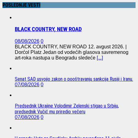
POSLEDNJE VESTI
BLACK COUNTRY, NEW ROAD
08/08/2026
0
BLACK COUNTRY, NEW ROAD 12. avgust 2026. |
Dorćol Platz Jedan od vodećih glasova savremenog
art-roka nastupa u Beogradu sledeće
[...]
Senat SAD usvojio zakon o pooštravanju sankcija Rusiji i Iranu.
07/08/2026
0
Predsednik Ukrajine Volodimir Zelenski stigao u Srbiju,
predsednik Vučić mu priredio večeru
07/08/2026
0