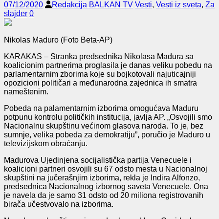
07/12/2020
Redakcija BALKAN TV
Vesti
,
Vesti iz sveta
,
Za
slajder
0
Nikolas Maduro (Foto Beta-AP)
KARAKAS – Stranka predsednika Nikolasa Madura sa
koalicionim partnerima proglasila je danas veliku pobedu na
parlamentarnim zborima koje su bojkotovali najuticajniji
opozicioni političari a međunarodna zajednica ih smatra
nameštenim.
Pobeda na palamentarnim izborima omogućava Maduru
potpunu kontrolu političkih institucija, javlja AP. „Osvojili smo
Nacionalnu skupštinu većinom glasova naroda. To je, bez
sumnje, velika pobeda za demokratiju”, poručio je Maduro u
televizijskom obraćanju.
Madurova Ujedinjena socijalistička partija Venecuele i
koalicioni partneri osvojili su 67 odsto mesta u Nacionalnoj
skupštini na jučerašnjim izborima, rekla je Indira Alfonzo,
predsednica Nacionalnog izbornog saveta Venecuele. Ona
je navela da je samo 31 odsto od 20 miliona registrovanih
birača učestvovalo na izborima.