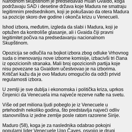
Narodnom skupštinom je predsedavao Huan Gvaido, koga
podržavaju SAD i desetine država koje Madura ne smatraju
legitimnim predsednikom, koji je pokušavao da otera Madura
sa pozicije skoro dve godine i okonča krizu u Venecueli.
Ishod izbora, međutim, izgleda da slabi i Madura, koji je
optužen da kontroliše glasanje, ali i Gvaida čiji pravni
legitimitet počiva na predsedavanju nacionalnom
Skupštinom.
Opozicija se odlučila na bojkot izbora zbog odluke Vrhovnog
suda o imenovanju nove izborne komisije, izbacivši tri člana
iz opozicionih stranaka. Mali broj opozicionih partija koje
nisu povezane sa Gvaidom učestvovao je na izborima.
Kritičari kažu da je ovo Maduru omogućilo da održi privid
regularnosti izbora.
U zemlji je sve dublja i ekonomska i politička kriza, uprkos
činjenici da Venecuela ima najveće rezerve nafte na svetu.
Više od pet miliona ljudi pobeglo je iz Venecuele u
prtehodnih nekoliko godina, što predstavlja najveći odliv
stanovništva iz jedne zemlje posle ratom razorene Sirije.
Maduro (58), koga je za naslednika odabrao pokojni
popularni lider Venecuele Ugo Čaves, osvojio je drugi