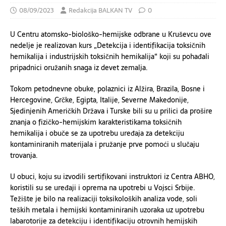
08/09/2023
Redakcija BALKAN TV
0
U Centru atomsko-biološko-hemijske odbrane u Kruševcu ove
nedelje je realizovan kurs „Detekcija i identifikacija toksičnih
hemikalija i industrijskih toksičnih hemikalija“ koji su pohađali
pripadnici oružanih snaga iz devet zemalja.
Tokom petodnevne obuke, polaznici iz Alžira, Brazila, Bosne i
Hercegovine, Grčke, Egipta, Italije, Severne Makedonije,
Sjedinjenih Američkih Država i Turske bili su u prilici da prošire
znanja o fizičko-hemijskim karakteristikama toksičnih
hemikalija i obuče se za upotrebu uređaja za detekciju
kontaminiranih materijala i pružanje prve pomoći u slučaju
trovanja.
U obuci, koju su izvodili sertifikovani instruktori iz Centra ABHO,
koristili su se uređaji i oprema na upotrebi u Vojsci Srbije.
Težište je bilo na realizaciji toksikoloških analiza vode, soli
teških metala i hemijski kontaminiranih uzoraka uz upotrebu
labarotorije za detekciju i identifikaciju otrovnih hemijskih