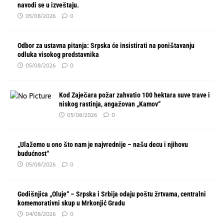
navodi se u izveštaju.
05/08/2026
0
Odbor za ustavna pitanja: Srpska će insistirati na poništavanju
odluka visokog predstavnika
05/08/2026
0
Kod Zaječara požar zahvatio 100 hektara suve trave i
niskog rastinja, angažovan „Kamov“
05/08/2026
0
„Ulažemo u ono što nam je najvrednije – našu decu i njihovu
budućnost“
05/08/2026
0
Godišnjica „Oluje“ – Srpska i Srbija odaju poštu žrtvama, centralni
komemorativni skup u Mrkonjić Gradu
04/08/2026
0