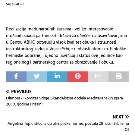
supstanci.
Realizacija međunarodnih kurseva i veliko interesovanje
oružanih snaga partnerskih država za učešće na usavršavanjima
u Centru ABHO potvrđuju visok kvalitet obuke i stručnosti
instruktorskog kadra u Vojsci Srbije u oblasti atomsko-biološko-
hemijske odbrane, i ujedno učvršćuju status ove jedinice kao
regionalnog i partnerskog centra za obrazovanje i obuku.
PREVIOUS
Olimpijski komitet Srbije: Skandalozna dodela Mediteranskih igara
2030. godine Prištini
NEXT
Angelina Topić skočila do olimpijske norme, postala 28. član Srbije na
OI