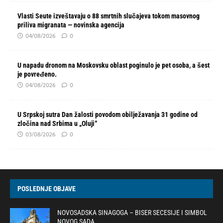
Vlasti Seute izveštavaju o 88 smrtnih slučajeva tokom masovnog
priliva migranata — novinska agencija
04/08/2026
0
U napadu dronom na Moskovsku oblast poginulo je pet osoba, a šest
je povređeno.
04/08/2026
0
U Srpskoj sutra Dan žalosti povodom obilježavanja 31 godine od
zločina nad Srbima u „Oluji“
03/08/2026
0
POSLEDNJE OBJAVE
NOVOSADSKA SINAGOGA – BISER SECESIJE I SIMBOL
NOVOG SADA