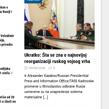
akon o
 Rusiji i
 Volodimir
iju,
 priredio
Ukratko: Šta se zna o najnovijoj
reorganizaciji ruskog vojnog vrha
05/08/2026
0
udijsku
 civila —
© Alexander Kazakov/Russian Presidential
Press and Information Office/TASS Kadrovske
promene u Ministarstvu odbrane Rusije
usmerene su na unapređenje sistema
materijalne
[...]
 više od 20
i u školi na