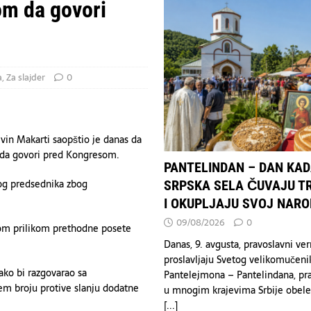
TVO
om da govori
OAD
DRUŠTVO
oštravanju sankcija Rusiji i Iranu.
EKONOMIJA
 SRPSKA SELA ČUVAJU TRADICIJU I OKUPLJAJU SVOJ NAROD
a
,
Za slajder
0
in Makarti saopštio je danas da
 da govori pred Kongresom.
PANTELINDAN – DAN KA
kog predsednika zbog
SRPSKA SELA ČUVAJU TR
I OKUPLJAJU SVOJ NARO
09/08/2026
0
som prilikom prethodne posete
Danas, 9. avgusta, pravoslavni ver
proslavljaju Svetog velikomučeni
ko bi razgovarao sa
Pantelejmona – Pantelindana, pra
m broju protive slanju dodatne
u mnogim krajevima Srbije obele
[...]