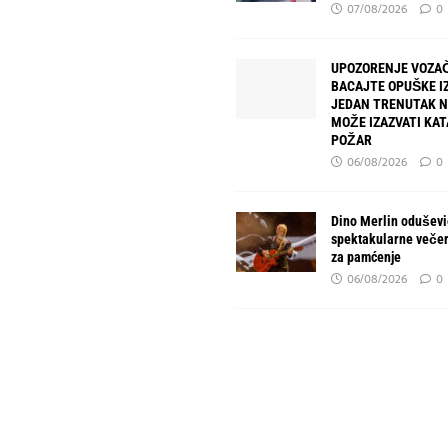
07/08/2026
0
UPOZORENJE VOZAČ
BACAJTE OPUŠKE IZ
JEDAN TRENUTAK 
MOŽE IZAZVATI KA
POŽAR
06/08/2026
0
Dino Merlin oduševio
spektakularne večer
za pamćenje
06/08/2026
0