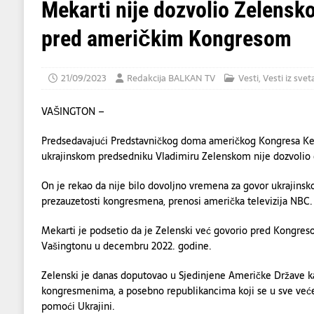
marokansko-srpsko prijateljstvo!
DRUŠ
Mekarti nije dozvolio Zelensk
[ 08/08/2026 ]
BLACK COUNTRY, NEW R
pred američkim Kongresom
[ 07/08/2026 ]
Senat SAD usvojio zakon o po
[ 09/08/2026 ]
PANTELINDAN – DAN KADA
21/09/2023
Redakcija BALKAN TV
Vesti
,
Vesti iz svet
DRUŠTVO
VAŠINGTON –
Predsedavajući Predstavničkog doma američkog Kongresa Kev
ukrajinskom predsedniku Vladimiru Zelenskom nije dozvolio
On je rekao da nije bilo dovoljno vremena za govor ukrajins
prezauzetosti kongresmena, prenosi američka televizija NBC.
Mekarti je podsetio da je Zelenski već govorio pred Kongre
Vašingtonu u decembru 2022. godine.
Zelenski je danas doputovao u Sjedinjene Američke Države ka
kongresmenima, a posebno republikancima koji se u sve veće
pomoći Ukrajini.