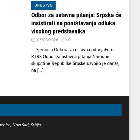
DRUŠTVO
Odbor za ustavna pitanja: Srpska će
insistirati na poništavanju odluka
visokog predstavnika
05/08/2026
0
Sjednica Odbora za ustavna pitanjaFoto:
RTRS Odbor za ustavna pitanja Narodne
skupštine Republike Srpske usvojio je danas,
na
[...]
nica, Novi Sad, Srbija