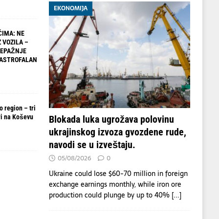
EKONOMIJA
IMA: NE
 VOZILA –
NEPAŽNJE
TASTROFALAN
 region – tri
i na Koševu
Blokada luka ugrožava polovinu
ukrajinskog izvoza gvozdene rude,
navodi se u izveštaju.
05/08/2026
0
Ukraine could lose $60-70 million in foreign
exchange earnings monthly, while iron ore
production could plunge by up to 40%
[...]