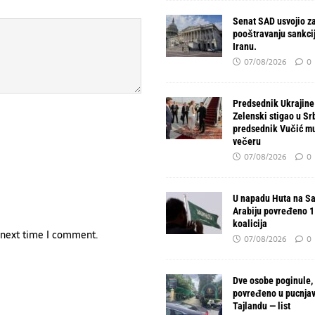
Senat SAD usvojio z
pooštravanju sankcija
Iranu.
07/08/2026
0
Predsednik Ukrajine
Zelenski stigao u Srb
predsednik Vučić mu
večeru
07/08/2026
0
U napadu Huta na Sa
Arabiju povređeno 11
koalicija
e next time I comment.
07/08/2026
0
Dve osobe poginule,
povređeno u pucnjav
Tajlandu — list