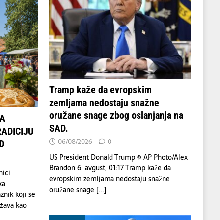
Tramp kaže da evropskim
zemljama nedostaju snažne
oružane snage zbog oslanjanja na
DA
SAD.
ADICIJU
06/08/2026
0
D
US President Donald Trump © AP Photo/Alex
Brandon 6. avgust, 01:17 Tramp kaže da
nici
evropskim zemljama nedostaju snažne
ka
oružane snage
[...]
znik koji se
žava kao