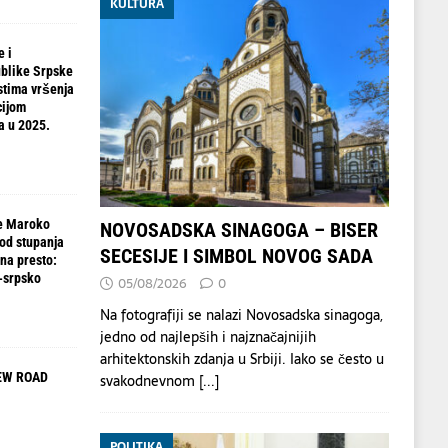
KULTURA
e i
blike Srpske
stima vršenja
cijom
a u 2025.
e Maroko
NOVOSADSKA SINAGOGA – BISER
od stupanja
SECESIJE I SIMBOL NOVOG SADA
na presto:
-srpsko
05/08/2026
0
Na fotografiji se nalazi Novosadska sinagoga,
jedno od najlepših i najznačajnijih
arhitektonskih zdanja u Srbiji. Iako se često u
EW ROAD
svakodnevnom
[...]
POLITIKA