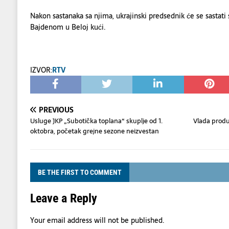
Nakon sastanaka sa njima, ukrajinski predsednik će se sasta
Bajdenom u Beloj kući.
IZVOR:
RTV
PREVIOUS
Usluge JKP „Subotička toplana“ skuplje od 1.
Vlada produ
oktobra, početak grejne sezone neizvestan
BE THE FIRST TO COMMENT
Leave a Reply
Your email address will not be published.