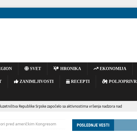
GION
SVET
HRONIKA
EKONOMIJA
T
ZANIMLJIVOSTI
RECEPTI
POLJOPRIVR
duzetništva Republike Srpske započelo sa aktivnostima vršenja nadzora nad
godini
REGION
ovori pred američkim Kongresom
POSLEDNJE VESTI
 obeležila 27 godina od stupanja kralja Muhameda VI na presto: „Živelo