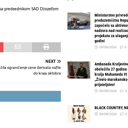
ti sa predsednikom SAD Džozefom
Ministarstvo privred
preduzetništva Repu
započelo sa aktivno
nadzora nad realiza
projekata za ulaganj
godini
09/08/2026
0
NEXT
Ambasada Kraljevin
žila ograničenje cene derivata nafte
obeležila 27 godina 
do kraja oktobra
kralja Muhameda VI 
„Živelo marokansko
prijateljstvo!
08/08/2026
0
BLACK COUNTRY, N
08/08/2026
0