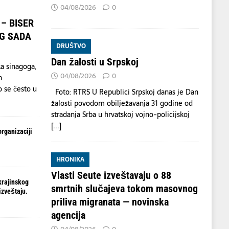
04/08/2026
0
– BISER
OG SADA
DRUŠTVO
Dan žalosti u Srpskoj
ka sinagoga,
04/08/2026
0
h
o se često u
Foto: RTRS U Republici Srpskoj danas je Dan
žalosti povodom obilježavanja 31 godine od
stradanja Srba u hrvatskoj vojno-policijskoj
[...]
organizaciji
HRONIKA
Vlasti Seute izveštavaju o 88
krajinskog
smrtnih slučajeva tokom masovnog
izveštaju.
priliva migranata — novinska
agencija