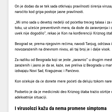
On je dodao da se tek sada otkrivaju pravilnosti širenja virusa
naročito kod gripa postoje jasne pravilnosti.
„Mi smo sada u devetoj nedelji od početka trećeg talasa i za 
toku, uz učešće preventivnih mera, da dođe do zaravnjenja i o
uvek nije dogodilo”, rekao je Kon na konferenciji Kriznog šta
Beograd se, prema njegovim rečima, navodi Tanjug, održava 
novozaraženih na dnevnom nivou, ali taj broj je i dalje visok.
Za razliku od Beograda koji se jeste „zaravnio” u drugim mest
zaraženih i jasno je da se, kaže, sve preliva iz Beograda u ma
izdvajaju Novi Sad, Kragujevac i Pančevo.
Kon očekuje da će donete mere početi da deluju tokom nare
Podsetio je da je medicinski deo Kriznog štaba tražio ošrtije 
adekvatnije situaciji.
I virusolozi kažu da nema promene simptoma