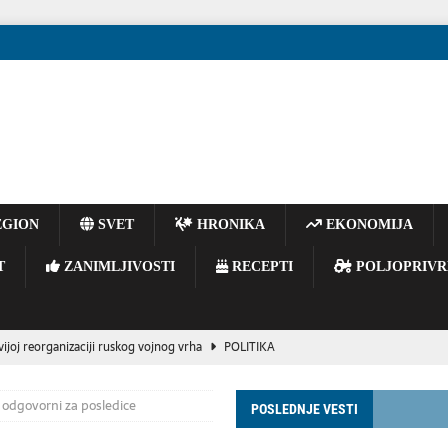
GION
SVET
HRONIKA
EKONOMIJA
T
ZANIMLJIVOSTI
RECEPTI
POLJOPRIVR
vijoj reorganizaciji ruskog vojnog vrha
POLITIKA
inu ukrajinskog izvoza gvozdene rude, navodi se u izveštaju.
 odgovorni za posledice
POSLEDNJE VESTI