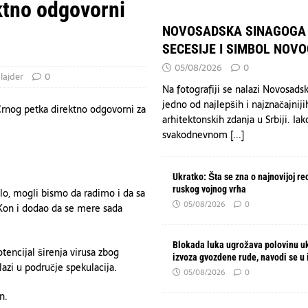
rpska će insistirati na poništavanju odluka visokog predstavnika
ktno odgovorni
NOVOSADSKA SINAGOGA 
o 100 hektara suve trave i niskog rastinja, angažovan „Kamov“
SECESIJE I SIMBOL NOV
HRONIKA
05/08/2026
0
BISER SECESIJE I SIMBOL NOVOG SADA
KULTURA
lajder
0
Na fotografiji se nalazi Novosads
jedno od najlepših i najznačajniji
rnog petka direktno odgovorni za
arhitektonskih zdanja u Srbiji. Iak
svakodnevnom
[...]
Ukratko: Šta se zna o najnovijoj re
ruskog vojnog vrha
lo, mogli bismo da radimo i da sa
05/08/2026
0
Kon i dodao da se mere sada
Blokada luka ugrožava polovinu u
tencijal širenja virusa zbog
izvoza gvozdene rude, navodi se u 
lazi u područje spekulacija.
05/08/2026
0
n.