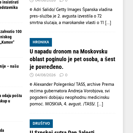
04/08/2026
0
 insistirati
redstavnika
© Adri Salido/ Getty Images Španska vladina
pres-služba je 2. avgusta izvestila o 72
smrtna slučaja, a marokanske vlasti o 11
[...]
 zahvatio 100
 niskog
HRONIKA
 „Kamov“
U napadu dronom na Moskovsku
oblast poginulo je pet osoba, a šest
je povređeno.
nije – našu
04/08/2026
0
© Alexander Polegenko/ TASS, archive Prema
rečima gubernatora Andreja Vorobjova, svi
ja odaju poštu
pogođeni dobijaju neophodnu medicinsku
skup u
pomoć. MOSKVA, 4. avgust. /TASS/.
[...]
DRUŠTVO
 da
U Srpskoj sutra Dan žalosti