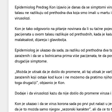
Epidemiolog Predrag Kon izjavio je danas da se simptomi vi
talasu ne razlikuju od prethodna dva koja smo imali u martu i 
virusolozi.
Kon je tako odgovorio na pitanje novinara da li su tačne pojed
pacijenata u ovom talasu razlikuje od prethodnih, kada je kašal
malaksalost, dijareja i glavobolja.
Epidemiolog je ukazao da sada, za razliku od prethodna dva 
zaraženih i da se u bolnicama prima više pacijenata, te da po
drugačije simptome.
„Možda je utisak da je došlo do promene, ali taj utisak je varl
zaraženih koji ostaje kod kuće i ne možemo da pratimo njiho
toga drugačiji”, objasnio je Kon.
Dodaje i da virusolozi kažu da nije došlo do promene virusa i
Kon je ukazao i da se virus korona sada po prvi put nalazi u jes
da je to možda samo njegov „sezonski karakter”, ali da će to 