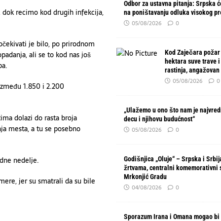
Odbor za ustavna pitanja: Srpska će
, dok recimo kod drugih infekcija,
na poništavanju odluka visokog p
05/08/2026
0
očekivati je bilo, po prirodnom
Kod Zaječara požar
padanja, ali se to kod nas još
hektara suve trave i
ba.
rastinja, angažovan
05/08/2026
0
između 1.850 i 2.200
„Ulažemo u ono što nam je najvred
ima dolazi do rasta broja
decu i njihovu budućnost“
nja mesta, a tu se posebno
05/08/2026
0
dne nedelje.
Godišnjica „Oluje“ – Srpska i Srbi
žrtvama, centralni komemorativni 
Mrkonjić Gradu
mere, jer su smatrali da su bile
04/08/2026
0
Sporazum Irana i Omana mogao bi