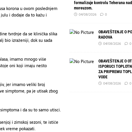
formalizuje kontrolu Teherana na
rusa korona u ovom poslednjem
moreuzom.
julu i dodaje da to kažu i
04/08/2026
0
OBAVEŠTENJE O P
ine tvrdnje da se klinička slika
RADOVA
j bio izraženiji, dok su sada
04/08/2026
0
talasa, imamo mnogo više
OBAVEŠTENJE O O
stoje oni koji imaju nešto
ISPORUCI TOPLOTN
ZA PRIPREMU TOP
VODE
04/08/2026
0
jiv, jer imamo veliki broj
ve simptome, pa je utisak zbog
 simptoma i da su to samo utisci.
enjoj i zimskoj sezoni, te ističe
tek vreme pokazati.