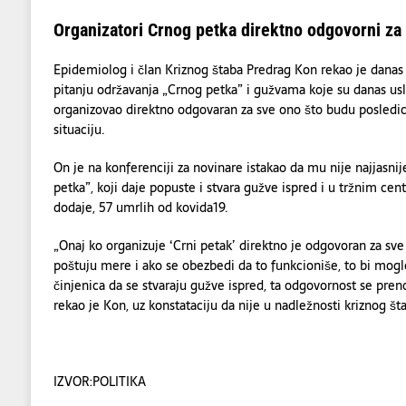
Organizatori Crnog petka direktno odgovorni za
Epidemiolog i član Kriznog štaba Predrag Kon rekao je danas
pitanju održavanja „Crnog petka” i gužvama koje su danas usled
organizovao direktno odgovaran za sve ono što budu posledi
situaciju.
On je na konferenciji za novinare istakao da mu nije najjasni
petka”, koji daje popuste i stvara gužve ispred i u tržnim cent
dodaje, 57 umrlih od kovida19.
„Onaj ko organizuje ‘Crni petak’ direktno je odgovoran za sv
poštuju mere i ako se obezbedi da to funkcioniše, to bi moglo 
činjenica da se stvaraju gužve ispred, ta odgovornost se preno
rekao je Kon, uz konstataciju da nije u nadležnosti kriznog šta
IZVOR:POLITIKA