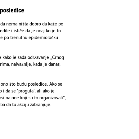
 posledice
 da nema ništa dobro da kaže po
ile i ističe da je onaj ko je to
ce po trenutnu epidemiološku
je kako je sada održavanje „Crnog
rima, najvažnije, kada je danas,
e ono što budu posledice. Ako se
i da se ‘proguta’, ali ako je
si na one koji su to organizovali”,
ba da tu akciju zabranjuje.