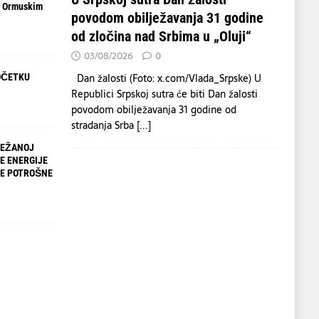
d Ormuskim
povodom obilježavanja 31 godine
od zločina nad Srbima u „Oluji“
03/08/2026
0
Dan žalosti (Foto: x.com/Vlada_Srpske) U
OČETKU
Republici Srpskoj sutra će biti Dan žalosti
povodom obilježavanja 31 godine od
stradanja Srba
[...]
TEŽANOJ
E ENERGIJE
LE POTROŠNE