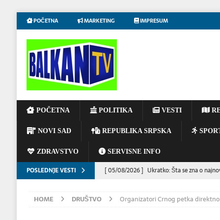
POČETNA
MARKETING
IMPRESUM
POČETNA
POLITIKA
VESTI
RE
NOVI SAD
REPUBLIKA SRPSKA
SPOR
ZDRAVSTVO
SERVISNE INFO
POSLEDNJE VESTI
[ 05/08/2026 ]
Ukratko: Šta se zna o najno
[ 05/08/2026 ]
Blokada luka ugrožava polov
HOME
DRUŠTVO
Organizatori Crnog petka direktno
EKONOMIJA