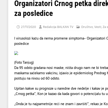
[ 05/08/2026 ]
Odbor za ustavna pitanja: S
Organizatori Crnog petka dire
DRUŠTVO
za posledice
[ 05/08/2026 ]
Kod Zaječara požar zahvati
[ 05/08/2026 ]
NOVOSADSKA SINAGOGA – 
27/11/2020
Redakcija BALKAN TV
Društvo
,
Vesti
,
Za s
I virusolozi kažu da nema promene simptoma- Organizatori C
posledice
(Foto Tanjug)
Da 95 odsto građana nosi maske, ništa drugo nam ne bi treba
maskama sačekamo vakcinu, izjavio je epidemiolog Predrag 
poštuju na nivou od 60 odsto.
Upitan kakve su prognoze u naredne dve nedelje i kakav je po
„Crnog petka”, Kon je kazao da kada govori o potencijalu tu u
„Onda je tu najpametnije reći ne znam i završiti”, rekao je Ko