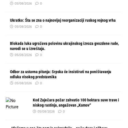
05/08/2026
0
Ukratko: Šta se zna o najnovijoj reorganizaciji ruskog vojnog vrha
05/08/2026
0
Blokada luka ugrožava polovinu ukrajinskog izvoza gvozdene rude,
navodi se u izveštaju.
05/08/2026
0
Odbor za ustavna pitanja: Srpska će insistirati na poništavanju
odluka visokog predstavnika
05/08/2026
0
Kod Zaječara požar zahvatio 100 hektara suve trave i
niskog rastinja, angažovan „Kamov“
05/08/2026
0