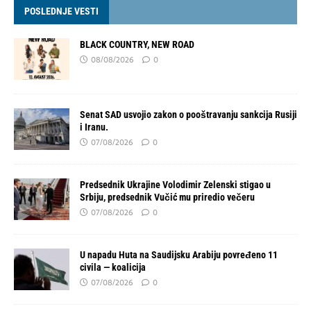
POSLEDNJE VESTI
BLACK COUNTRY, NEW ROAD
08/08/2026
0
Senat SAD usvojio zakon o pooštravanju sankcija Rusiji
i Iranu.
07/08/2026
0
Predsednik Ukrajine Volodimir Zelenski stigao u
Srbiju, predsednik Vučić mu priredio večeru
07/08/2026
0
U napadu Huta na Saudijsku Arabiju povređeno 11
civila — koalicija
07/08/2026
0