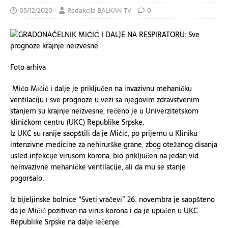
05/12/2020
Redakcija BALKAN TV
0
Foto arhiva
Mićo Mićić i dalje je priključen na invazivnu mehaničku
ventilaciju i sve prognoze u vezi sa njegovim zdravstvenim
stanjem su krajnje neizvesne, rečeno je u Univerzitetskom
kliničkom centru (UKC) Republike Srpske.
Iz UKC su ranije saopštili da je Mićić, po prijemu u Kliniku
intenzivne medicine za nehirurške grane, zbog otežanog disanja
usled infekcije virusom korona, bio priključen na jedan vid
neinvazivne mehaničke ventilacije, ali da mu se stanje
pogoršalo.
Iz bijeljinske bolnice “Sveti vračevi” 26. novembra je saopšteno
da je Mićić pozitivan na virus korona i da je upućen u UKC
Republike Srpske na dalje lečenje.