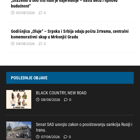
„Ulažemo u ono što nam je najvrednije – našu decu i njihovu
budućnost“
05/08/2026
0
Godišnjica „Oluje“ – Srpska i Srbija odaju poštu žrtvama, centralni
komemorativni skup u Mrkonjić Gradu
04/08/2026
0
POSLEDNJE OBJAVE
BLACK COUNTRY, NEW ROAD
08/08/2026
0
Senat SAD usvojio zakon o pooštravanju sankcija Rusiji i
Iranu.
07/08/2026
0