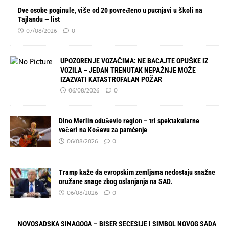
Dve osobe poginule, više od 20 povređeno u pucnjavi u školi na
Tajlandu — list
07/08/2026
0
UPOZORENJE VOZAČIMA: NE BACAJTE OPUŠKE IZ
VOZILA – JEDAN TRENUTAK NEPAŽNJE MOŽE
IZAZVATI KATASTROFALAN POŽAR
06/08/2026
0
Dino Merlin oduševio region – tri spektakularne
večeri na Koševu za pamćenje
06/08/2026
0
Tramp kaže da evropskim zemljama nedostaju snažne
oružane snage zbog oslanjanja na SAD.
06/08/2026
0
NOVOSADSKA SINAGOGA – BISER SECESIJE I SIMBOL NOVOG SADA