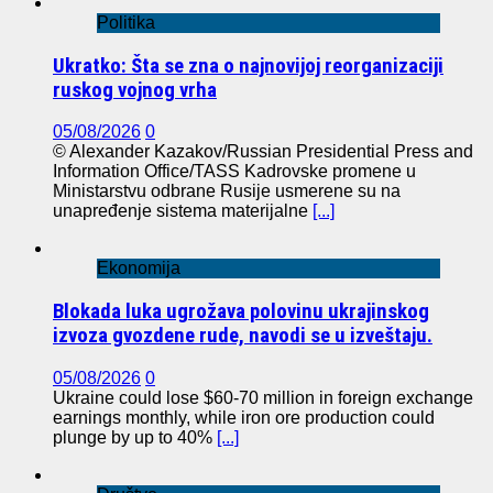
Politika
Ukratko: Šta se zna o najnovijoj reorganizaciji
ruskog vojnog vrha
05/08/2026
0
© Alexander Kazakov/Russian Presidential Press and
Information Office/TASS Kadrovske promene u
Ministarstvu odbrane Rusije usmerene su na
unapređenje sistema materijalne
[...]
Ekonomija
Blokada luka ugrožava polovinu ukrajinskog
izvoza gvozdene rude, navodi se u izveštaju.
05/08/2026
0
Ukraine could lose $60-70 million in foreign exchange
earnings monthly, while iron ore production could
plunge by up to 40%
[...]