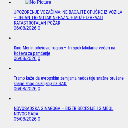
UPOZORENJE VOZAČIMA: NE BACAJTE OPUŠKE IZ VOZILA
– JEDAN TRENUTAK NEPAŽNJE MOŽE IZAZVATI
KATASTROFALAN POŽAR
06/08/2026
0
Dino Merlin oduševio region – tri spektakularne večeri na
Koševu za pamćenje
06/08/2026
0
Tramp kaže da evropskim zemljama nedostaju snažne oružane
snage zbog oslanjanja na SAD.
06/08/2026
0
NOVOSADSKA SINAGOGA – BISER SECESIJE I SIMBOL
NOVOG SADA
05/08/2026
0