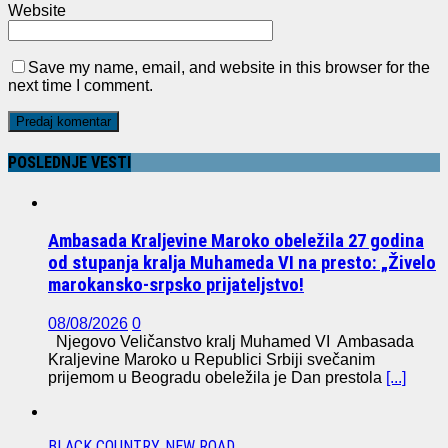
Website
Save my name, email, and website in this browser for the
next time I comment.
POSLEDNJE VESTI
Ambasada Kraljevine Maroko obeležila 27 godina
od stupanja kralja Muhameda VI na presto: „Živelo
marokansko-srpsko prijateljstvo!
08/08/2026
0
Njegovo Veličanstvo kralj Muhamed VI Ambasada
Kraljevine Maroko u Republici Srbiji svečanim
prijemom u Beogradu obeležila je Dan prestola
[...]
BLACK COUNTRY, NEW ROAD