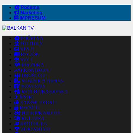
Početna
Marketing
IMPRESUM
POČETNA
POLITIKA
VESTI
REGION
SVET
HRONIKA
EKONOMIJA
DRUŠTVO
SUBOTICA DANAS
NOVI SAD
REPUBLIKA SRPSKA
SPORT
ZANIMLJIVOSTI
RECEPTI
POLJOPRIVREDA
KULTURA
EKOLOGIJA
ZDRAVSTVO