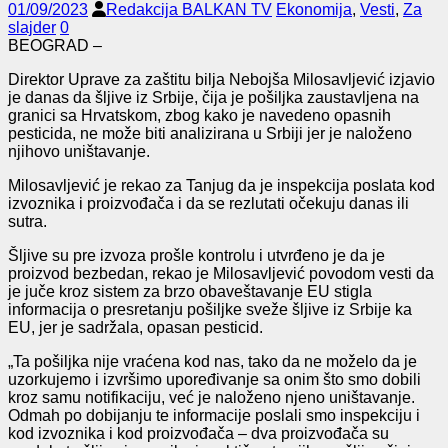
01/09/2023
Redakcija BALKAN TV
Ekonomija
,
Vesti
,
Za
slajder
0
BEOGRAD –
Direktor Uprave za zaštitu bilja Nebojša Milosavljević izjavio
je danas da šljive iz Srbije, čija je pošiljka zaustavljena na
granici sa Hrvatskom, zbog kako je navedeno opasnih
pesticida, ne može biti analizirana u Srbiji jer je naloženo
njihovo uništavanje.
Milosavljević je rekao za Tanjug da je inspekcija poslata kod
izvoznika i proizvođača i da se rezlutati očekuju danas ili
sutra.
Šljive su pre izvoza prošle kontrolu i utvrđeno je da je
proizvod bezbedan, rekao je Milosavljević povodom vesti da
je juče kroz sistem za brzo obaveštavanje EU stigla
informacija o presretanju pošiljke sveže šljive iz Srbije ka
EU, jer je sadržala, opasan pesticid.
„Ta pošiljka nije vraćena kod nas, tako da ne moželo da je
uzorkujemo i izvršimo upoređivanje sa onim što smo dobili
kroz samu notifikaciju, već je naloženo njeno uništavanje.
Odmah po dobijanju te informacije poslali smo inspekciju i
kod izvoznika i kod proizvođača – dva proizvođača su