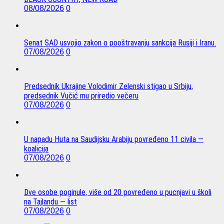
08/08/2026
0
Senat SAD usvojio zakon o pooštravanju sankcija Rusiji i Iranu.
07/08/2026
0
Predsednik Ukrajine Volodimir Zelenski stigao u Srbiju,
predsednik Vučić mu priredio večeru
07/08/2026
0
U napadu Huta na Saudijsku Arabiju povređeno 11 civila —
koalicija
07/08/2026
0
Dve osobe poginule, više od 20 povređeno u pucnjavi u školi
na Tajlandu — list
07/08/2026
0