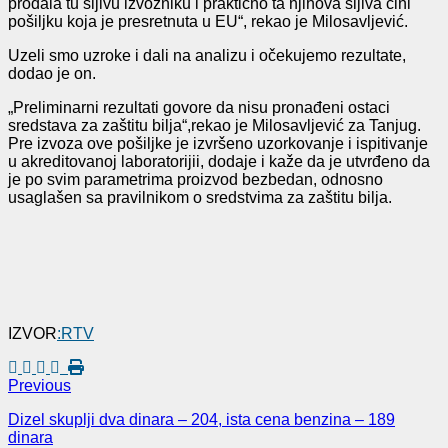
prodala tu šljivu izvozniku i praktično ta njihova šljiva čini
pošiljku koja je presretnuta u EU“, rekao je Milosavljević.
Uzeli smo uzroke i dali na analizu i očekujemo rezultate,
dodao je on.
„Preliminarni rezultati govore da nisu pronađeni ostaci
sredstava za zaštitu bilja“,rekao je Milosavljević za Tanjug.
Pre izvoza ove pošiljke je izvršeno uzorkovanje i ispitivanje
u akreditovanoj laboratorijii, dodaje i kaže da je utvrđeno da
je po svim parametrima proizvod bezbedan, odnosno
usaglašen sa pravilnikom o sredstvima za zaštitu bilja.
IZVOR
:RTV
Previous
Dizel skuplji dva dinara – 204, ista cena benzina – 189
dinara