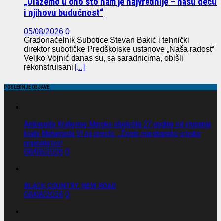
„Ulažemo u ono što nam je najvrednije – našu decu
i njihovu budućnost“
05/08/2026
0
Gradonačelnik Subotice Stevan Bakić i tehnički
direktor subotičke Predškolske ustanove „Naša radost“
Veljko Vojnić danas su, sa saradnicima, obišli
rekonstruisani
[...]
POSLEDNJE OBJAVE
Ambasada Kraljevine Maroko obeležila 27 godina od stupanja
kralja Muhameda VI na presto: „Živelo marokansko-srpsko
prijateljstvo!
08/08/2026
0
BLACK COUNTRY, NEW ROAD
08/08/2026
0