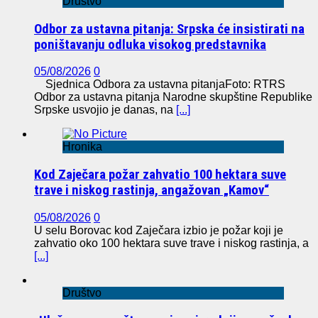
Društvo
Odbor za ustavna pitanja: Srpska će insistirati na
poništavanju odluka visokog predstavnika
05/08/2026
0
Sjednica Odbora za ustavna pitanjaFoto: RTRS
Odbor za ustavna pitanja Narodne skupštine Republike
Srpske usvojio je danas, na
[...]
Hronika
Kod Zaječara požar zahvatio 100 hektara suve
trave i niskog rastinja, angažovan „Kamov“
05/08/2026
0
U selu Borovac kod Zaječara izbio je požar koji je
zahvatio oko 100 hektara suve trave i niskog rastinja, a
[...]
Društvo