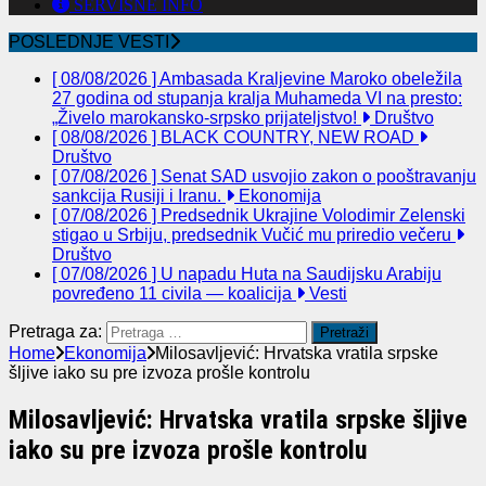
SERVISNE INFO
POSLEDNJE VESTI
[ 08/08/2026 ]
Ambasada Kraljevine Maroko obeležila
27 godina od stupanja kralja Muhameda VI na presto:
„Živelo marokansko-srpsko prijateljstvo!
Društvo
[ 08/08/2026 ]
BLACK COUNTRY, NEW ROAD
Društvo
[ 07/08/2026 ]
Senat SAD usvojio zakon o pooštravanju
sankcija Rusiji i Iranu.
Ekonomija
[ 07/08/2026 ]
Predsednik Ukrajine Volodimir Zelenski
stigao u Srbiju, predsednik Vučić mu priredio večeru
Društvo
[ 07/08/2026 ]
U napadu Huta na Saudijsku Arabiju
povređeno 11 civila — koalicija
Vesti
Pretraga za:
Home
Ekonomija
Milosavljević: Hrvatska vratila srpske
šljive iako su pre izvoza prošle kontrolu
Milosavljević: Hrvatska vratila srpske šljive
iako su pre izvoza prošle kontrolu