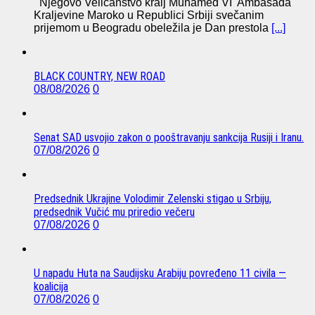
Njegovo Veličanstvo kralj Muhamed VI Ambasada
Kraljevine Maroko u Republici Srbiji svečanim
prijemom u Beogradu obeležila je Dan prestola
[...]
BLACK COUNTRY, NEW ROAD
08/08/2026
0
Senat SAD usvojio zakon o pooštravanju sankcija Rusiji i Iranu.
07/08/2026
0
Predsednik Ukrajine Volodimir Zelenski stigao u Srbiju,
predsednik Vučić mu priredio večeru
07/08/2026
0
U napadu Huta na Saudijsku Arabiju povređeno 11 civila —
koalicija
07/08/2026
0