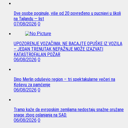
Dve osobe poginule, više od 20 povređeno u pucnjavi u školi
na Tajlandu — list
07/08/2026
0
UPOZORENJE VOZAČIMA: NE BACAJTE OPUŠKE IZ VOZILA
– JEDAN TRENUTAK NEPAŽNJE MOŽE IZAZVATI
KATASTROFALAN POŽAR
06/08/2026
0
Dino Merlin oduševio region – tri spektakularne večeri na
Koševu za pamćenje
06/08/2026
0
Tramp kaže da evropskim zemljama nedostaju snažne oružane
snage zbog oslanjanja na SAD.
06/08/2026
0