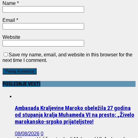
Name
*
Email
*
Website
Save my name, email, and website in this browser for the
next time I comment.
POSLEDNJE VESTI
Ambasada Kraljevine Maroko obeležila 27 godina
od stupanja kralja Muhameda VI na presto: „Živelo
marokansko-srpsko prijateljstvo!
08/08/2026
0