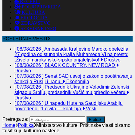
RECEPTI
POLJOPRIVREDA
KULTURA
EKOLOGIJA
ZDRAVSTVO
SERVISNE INFO
POSLEDNJE VESTI
[ 08/08/2026 ]
Ambasada Kraljevine Maroko obeležila
27 godina od stupanja kralja Muhameda VI na presto:
„Živelo marokansko-srpsko prijateljstvo!
Društvo
[ 08/08/2026 ]
BLACK COUNTRY, NEW ROAD
Društvo
[ 07/08/2026 ]
Senat SAD usvojio zakon o pooštravanju
sankcija Rusiji i Iranu.
Ekonomija
[ 07/08/2026 ]
Predsednik Ukrajine Volodimir Zelenski
stigao u Srbiju, predsednik Vučić mu priredio večeru
Društvo
[ 07/08/2026 ]
U napadu Huta na Saudijsku Arabiju
povređeno 11 civila — koalicija
Vesti
Pretraga za:
Home
Politika
Ministarstvo kulture: Prištinske vlasti bizarno
falsifikuju kulturno nasleđe