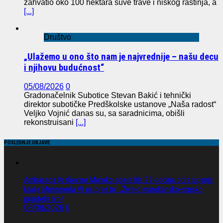
zahvatio oko 100 hektara suve trave i niskog rastinja, a
[...]
Društvo
„Ulažemo u ono što nam je najvrednije – našu decu
i njihovu budućnost“
05/08/2026
0
Gradonačelnik Subotice Stevan Bakić i tehnički
direktor subotičke Predškolske ustanove „Naša radost“
Veljko Vojnić danas su, sa saradnicima, obišli
rekonstruisani
[...]
POSLEDNJE OBJAVE
Ambasada Kraljevine Maroko obeležila 27 godina od stupanja
kralja Muhameda VI na presto: „Živelo marokansko-srpsko
prijateljstvo!
08/08/2026
0