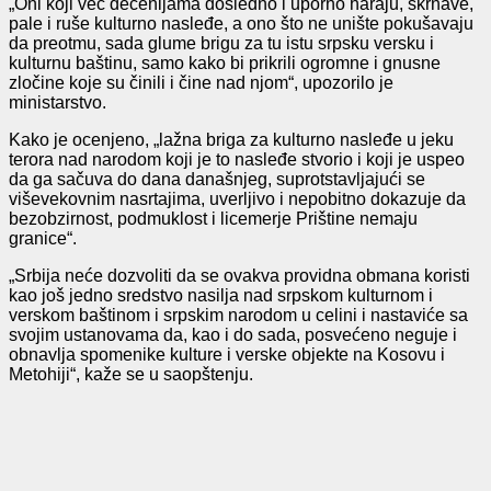
„Oni koji već decenijama dosledno i uporno haraju, skrnave,
pale i ruše kulturno nasleđe, a ono što ne unište pokušavaju
da preotmu, sada glume brigu za tu istu srpsku versku i
kulturnu baštinu, samo kako bi prikrili ogromne i gnusne
zločine koje su činili i čine nad njom“, upozorilo je
ministarstvo.
Kako je ocenjeno, „lažna briga za kulturno nasleđe u jeku
terora nad narodom koji je to nasleđe stvorio i koji je uspeo
da ga sačuva do dana današnjeg, suprotstavljajući se
viševekovnim nasrtajima, uverljivo i nepobitno dokazuje da
bezobzirnost, podmuklost i licemerje Prištine nemaju
granice“.
„Srbija neće dozvoliti da se ovakva providna obmana koristi
kao još jedno sredstvo nasilja nad srpskom kulturnom i
verskom baštinom i srpskim narodom u celini i nastaviće sa
svojim ustanovama da, kao i do sada, posvećeno neguje i
obnavlja spomenike kulture i verske objekte na Kosovu i
Metohiji“, kaže se u saopštenju.