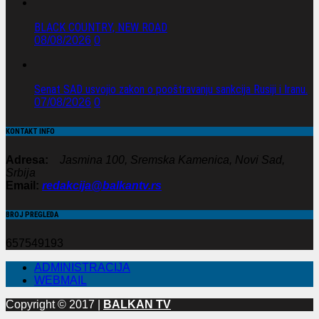
BLACK COUNTRY, NEW ROAD
08/08/2026
0
Senat SAD usvojio zakon o pooštravanju sankcija Rusiji i Iranu.
07/08/2026
0
KONTAKT INFO
Adresa:
Jasmina 100, Sremska Kamenica, Novi Sad,
Srbija
Email:
redakcija@balkantv.rs
BROJ PREGLEDA
657549193
ADMINISTRACIJA
WEBMAIL
Copyright © 2017 |
BALKAN TV