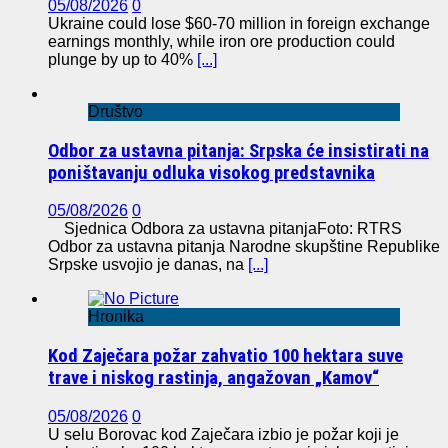
05/08/2026
0
Ukraine could lose $60-70 million in foreign exchange
earnings monthly, while iron ore production could
plunge by up to 40%
[...]
Društvo
Odbor za ustavna pitanja: Srpska će insistirati na
poništavanju odluka visokog predstavnika
05/08/2026
0
Sjednica Odbora za ustavna pitanjaFoto: RTRS
Odbor za ustavna pitanja Narodne skupštine Republike
Srpske usvojio je danas, na
[...]
Hronika
Kod Zaječara požar zahvatio 100 hektara suve
trave i niskog rastinja, angažovan „Kamov“
05/08/2026
0
U selu Borovac kod Zaječara izbio je požar koji je