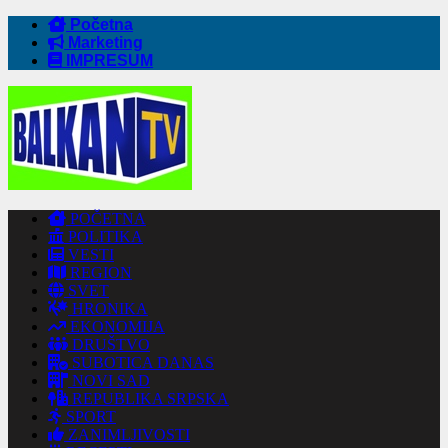
Početna
Marketing
IMPRESUM
POČETNA
POLITIKA
VESTI
REGION
SVET
HRONIKA
EKONOMIJA
DRUŠTVO
SUBOTICA DANAS
NOVI SAD
REPUBLIKA SRPSKA
SPORT
ZANIMLJIVOSTI