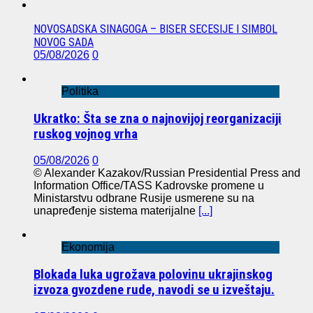
NOVOSADSKA SINAGOGA – BISER SECESIJE I SIMBOL
NOVOG SADA
05/08/2026
0
Politika
Ukratko: Šta se zna o najnovijoj reorganizaciji
ruskog vojnog vrha
05/08/2026
0
© Alexander Kazakov/Russian Presidential Press and
Information Office/TASS Kadrovske promene u
Ministarstvu odbrane Rusije usmerene su na
unapređenje sistema materijalne
[...]
Ekonomija
Blokada luka ugrožava polovinu ukrajinskog
izvoza gvozdene rude, navodi se u izveštaju.