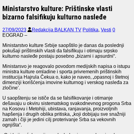
Ministarstvo kulture: Prištinske vlasti
bizarno falsifikuju kulturno nasleđe
27/09/2023
Redakcija BALKAN TV
Politika
,
Vesti
0
EOGRAD –
Ministarstvo kulture Srbije saopštilo je danas da poslednji
pokušaji prištinskih vlasti da falsifikuju i otimaju srpsko
kulturno nasleđe postaju posebno „bizarni i apsurdni“.
Ministarsvo je reagovalo povodom medijskih napisa o istupu
ministra kulture omladine i sporta privremenih prištinskih
institucija Hajrula Čekua o, kako je naveo, „opasnoj i štetnoj
dimenziji korišćenja imovine kulturnog i verskog nasleđa za
zločine’.
U saopštenju se ističe da se falsifikovanje i otimanje
dešavaju u okviru sistematskog svakodnevnog progona Srba
na Kosovu i Metohiji, ubistava, ranjavanja, proizvoljnih
hapšenja i drugih oblika pritiska, „koji dobijaju sve snažniji
zamah i čiji je jedini cilj proterivanje Srba sa vekovnih
ognjišta“.