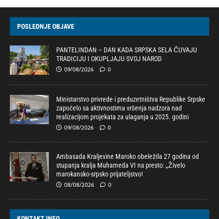
POSLEDNJE OBJAVE
PANTELINDAN – DAN KADA SRPSKA SELA ČUVAJU
TRADICIJU I OKUPLJAJU SVOJ NAROD
09/08/2026
0
Ministarstvo privrede i preduzetništva Republike Srpske
započelo sa aktivnostima vršenja nadzora nad
realizacijom projekata za ulaganja u 2025. godini
09/08/2026
0
Ambasada Kraljevine Maroko obeležila 27 godina od
stupanja kralja Muhameda VI na presto: „Živelo
marokansko-srpsko prijateljstvo!
08/08/2026
0
KONTAKT INFO