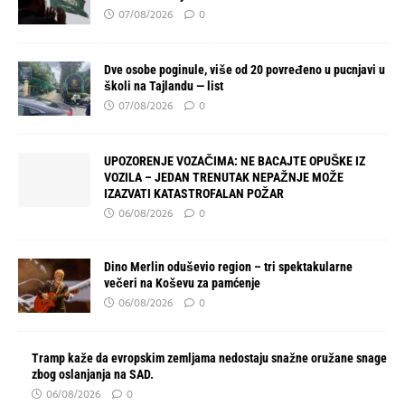
07/08/2026
0
Dve osobe poginule, više od 20 povređeno u pucnjavi u
školi na Tajlandu — list
07/08/2026
0
UPOZORENJE VOZAČIMA: NE BACAJTE OPUŠKE IZ
VOZILA – JEDAN TRENUTAK NEPAŽNJE MOŽE
IZAZVATI KATASTROFALAN POŽAR
06/08/2026
0
Dino Merlin oduševio region – tri spektakularne
večeri na Koševu za pamćenje
06/08/2026
0
Tramp kaže da evropskim zemljama nedostaju snažne oružane snage
zbog oslanjanja na SAD.
06/08/2026
0