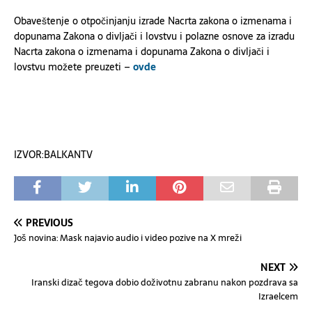
Obaveštenje o otpočinjanju izrade Nacrta zakona o izmenama i
dopunama Zakona o divljači i lovstvu i polazne osnove za izradu
Nacrta zakona o izmenama i dopunama Zakona o divljači i
lovstvu možete preuzeti –
ovde
IZVOR:BALKANTV
PREVIOUS
Još novina: Mask najavio audio i video pozive na X mreži
NEXT
Iranski dizač tegova dobio doživotnu zabranu nakon pozdrava sa
Izraelcem