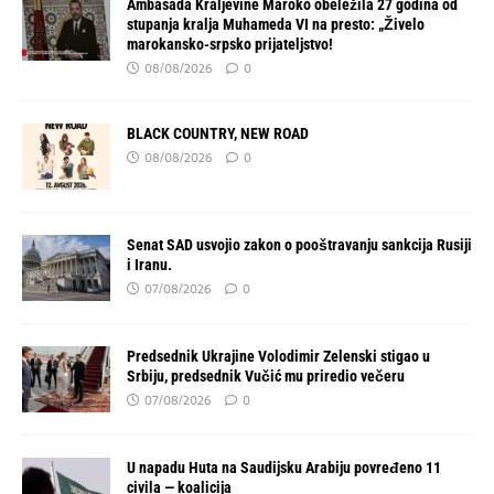
Ambasada Kraljevine Maroko obeležila 27 godina od
stupanja kralja Muhameda VI na presto: „Živelo
marokansko-srpsko prijateljstvo!
08/08/2026
0
BLACK COUNTRY, NEW ROAD
08/08/2026
0
Senat SAD usvojio zakon o pooštravanju sankcija Rusiji
i Iranu.
07/08/2026
0
Predsednik Ukrajine Volodimir Zelenski stigao u
Srbiju, predsednik Vučić mu priredio večeru
07/08/2026
0
U napadu Huta na Saudijsku Arabiju povređeno 11
civila — koalicija