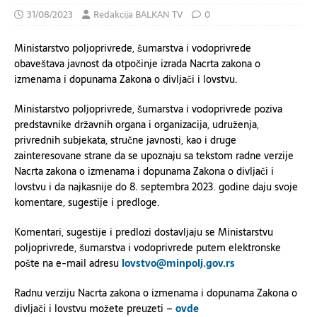
31/08/2023
Redakcija BALKAN TV
0
Ministarstvo poljoprivrede, šumarstva i vodoprivrede
obaveštava javnost da otpočinje izrada Nacrta zakona o
izmenama i dopunama Zakona o divljači i lovstvu.
Ministarstvo poljoprivrede, šumarstva i vodoprivrede poziva
predstavnike državnih organa i organizacija, udruženja,
privrednih subjekata, stručne javnosti, kao i druge
zainteresovane strane da se upoznaju sa tekstom radne verzije
Nacrta zakona o izmenama i dopunama Zakona o divljači i
lovstvu i da najkasnije do 8. septembra 2023. godine daju svoje
komentare, sugestije i predloge.
Komentari, sugestije i predlozi dostavljaju se Ministarstvu
poljoprivrede, šumarstva i vodoprivrede putem elektronske
pošte na e-mail adresu
lovstvo@minpolj.gov.rs
Radnu verziju Nacrta zakona o izmenama i dopunama Zakona o
divljači i lovstvu možete preuzeti –
ovde