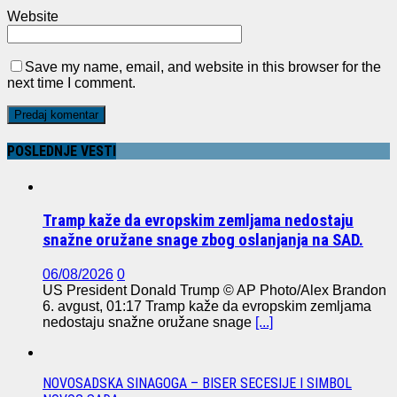
Website
Save my name, email, and website in this browser for the
next time I comment.
POSLEDNJE VESTI
Tramp kaže da evropskim zemljama nedostaju
snažne oružane snage zbog oslanjanja na SAD.
06/08/2026
0
US President Donald Trump © AP Photo/Alex Brandon
6. avgust, 01:17 Tramp kaže da evropskim zemljama
nedostaju snažne oružane snage
[...]
NOVOSADSKA SINAGOGA – BISER SECESIJE I SIMBOL