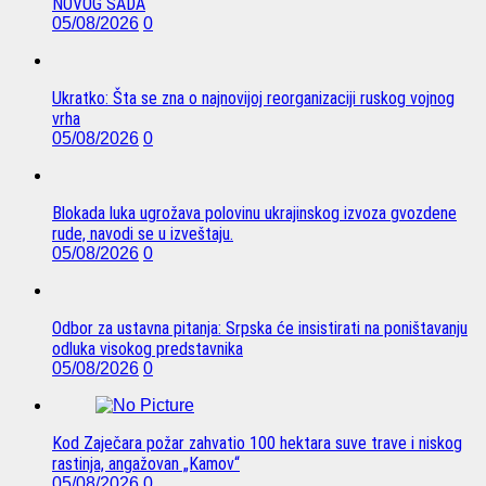
NOVOG SADA
05/08/2026
0
Ukratko: Šta se zna o najnovijoj reorganizaciji ruskog vojnog
vrha
05/08/2026
0
Blokada luka ugrožava polovinu ukrajinskog izvoza gvozdene
rude, navodi se u izveštaju.
05/08/2026
0
Odbor za ustavna pitanja: Srpska će insistirati na poništavanju
odluka visokog predstavnika
05/08/2026
0
Kod Zaječara požar zahvatio 100 hektara suve trave i niskog
rastinja, angažovan „Kamov“
05/08/2026
0