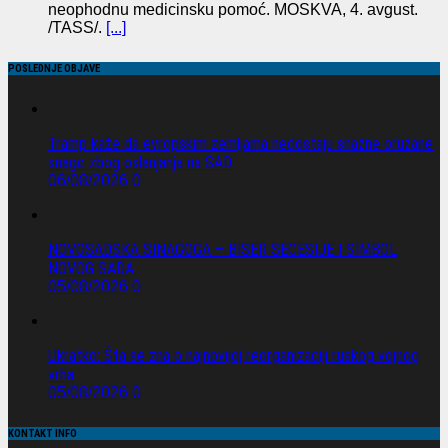
neophodnu medicinsku pomoć. MOSKVA, 4. avgust.
/TASS/.
[...]
POSLEDNJE OBJAVE
Tramp kaže da evropskim zemljama nedostaju snažne oružane
snage zbog oslanjanja na SAD.
06/08/2026
0
NOVOSADSKA SINAGOGA – BISER SECESIJE I SIMBOL
NOVOG SADA
05/08/2026
0
Ukratko: Šta se zna o najnovijoj reorganizaciji ruskog vojnog
vrha
05/08/2026
0
KONTAKT INFO