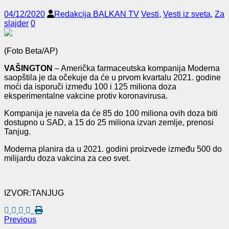
04/12/2020
Redakcija BALKAN TV
Vesti
,
Vesti iz sveta
,
Za
slajder
0
(Foto Beta/AP)
VAŠINGTON
– Američka farmaceutska kompanija Moderna
saopštila je da očekuje da će u prvom kvartalu 2021. godine
moći da isporuči između 100 i 125 miliona doza
eksperimentalne vakcine protiv koronavirusa.
Kompanija je navela da će 85 do 100 miliona ovih doza biti
dostupno u SAD, a 15 do 25 miliona izvan zemlje, prenosi
Tanjug.
Moderna planira da u 2021. godini proizvede između 500 do
milijardu doza vakcina za ceo svet.
IZVOR:TANJUG
Previous