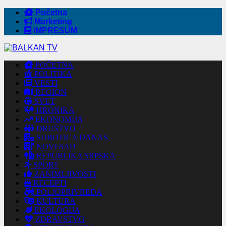
Početna
Marketing
IMPRESUM
POČETNA
POLITIKA
VESTI
REGION
SVET
HRONIKA
EKONOMIJA
DRUŠTVO
SUBOTICA DANAS
NOVI SAD
REPUBLIKA SRPSKA
SPORT
ZANIMLJIVOSTI
RECEPTI
POLJOPRIVREDA
KULTURA
EKOLOGIJA
ZDRAVSTVO