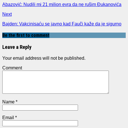
Abazović: Nudili mi 21 milion evra da ne rušim Đukanovića
Next
Bajden: Vakcinisaću se javno kad Fauči kaže da je sigurno
Be the first to comment
Leave a Reply
Your email address will not be published.
Comment
Name
*
Email
*