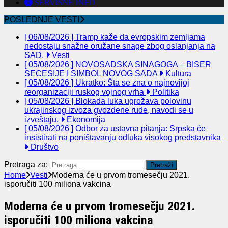
SERVISNE INFO
POSLEDNJE VESTI
[ 06/08/2026 ]
Tramp kaže da evropskim zemljama
nedostaju snažne oružane snage zbog oslanjanja na
SAD.
Vesti
[ 05/08/2026 ]
NOVOSADSKA SINAGOGA – BISER
SECESIJE I SIMBOL NOVOG SADA
Kultura
[ 05/08/2026 ]
Ukratko: Šta se zna o najnovijoj
reorganizaciji ruskog vojnog vrha
Politika
[ 05/08/2026 ]
Blokada luka ugrožava polovinu
ukrajinskog izvoza gvozdene rude, navodi se u
izveštaju.
Ekonomija
[ 05/08/2026 ]
Odbor za ustavna pitanja: Srpska će
insistirati na poništavanju odluka visokog predstavnika
Društvo
Pretraga za:
Home
Vesti
Moderna će u prvom tromesečju 2021.
isporučiti 100 miliona vakcina
Moderna će u prvom tromesečju 2021.
isporučiti 100 miliona vakcina