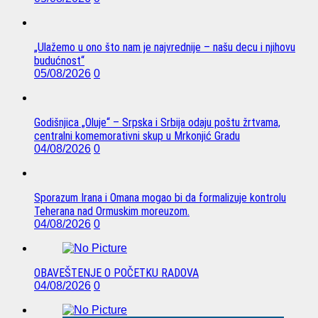
„Ulažemo u ono što nam je najvrednije – našu decu i njihovu
budućnost“
05/08/2026
0
Godišnjica „Oluje“ – Srpska i Srbija odaju poštu žrtvama,
centralni komemorativni skup u Mrkonjić Gradu
04/08/2026
0
Sporazum Irana i Omana mogao bi da formalizuje kontrolu
Teherana nad Ormuskim moreuzom.
04/08/2026
0
OBAVEŠTENJE O POČETKU RADOVA
04/08/2026
0