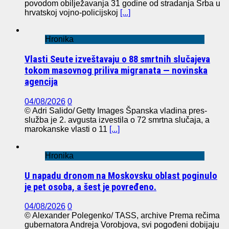
povodom obilježavanja 31 godine od stradanja Srba u
hrvatskoj vojno-policijskoj
[...]
Hronika
Vlasti Seute izveštavaju o 88 smrtnih slučajeva
tokom masovnog priliva migranata — novinska
agencija
04/08/2026
0
© Adri Salido/ Getty Images Španska vladina pres-
služba je 2. avgusta izvestila o 72 smrtna slučaja, a
marokanske vlasti o 11
[...]
Hronika
U napadu dronom na Moskovsku oblast poginulo
je pet osoba, a šest je povređeno.
04/08/2026
0
© Alexander Polegenko/ TASS, archive Prema rečima
gubernatora Andreja Vorobjova, svi pogođeni dobijaju