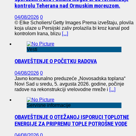
kontrolu Teherana nad Ormuskim moreuzom.
04/08/2026
0
© Elke Scholiers/ Getty Images Prema izveštaju, plovila
koja ulaze u Persijski zaliv prolazila bi kroz kanal pod
kontrolom Irana, blizu
[...]
Vesti
OBAVEŠTENJE O POČETKU RADOVA
04/08/2026
0
Javno komunalno preduzeće „Novosadska toplana“
Novi Sad u sredu, 5. avgusta 2026. godine, počinje
radove na rekonstrukciji vrelovodne mreže i
[...]
Servisne informacije
OBAVEŠTENJE O OTEŽANOJ ISPORUCI TOPLOTNE
ENERGIJE ZA PRIPREMU TOPLE POTROŠNE VODE
04/08/2026
0