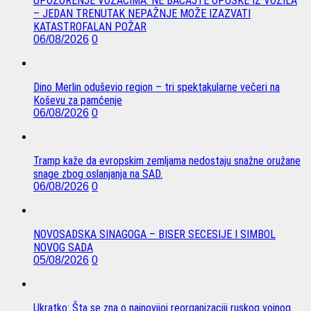
UPOZORENJE VOZAČIMA: NE BACAJTE OPUŠKE IZ VOZILA
– JEDAN TRENUTAK NEPAŽNJE MOŽE IZAZVATI
KATASTROFALAN POŽAR
06/08/2026
0
Dino Merlin oduševio region – tri spektakularne večeri na
Koševu za pamćenje
06/08/2026
0
Tramp kaže da evropskim zemljama nedostaju snažne oružane
snage zbog oslanjanja na SAD.
06/08/2026
0
NOVOSADSKA SINAGOGA – BISER SECESIJE I SIMBOL
NOVOG SADA
05/08/2026
0
Ukratko: Šta se zna o najnovijoj reorganizaciji ruskog vojnog