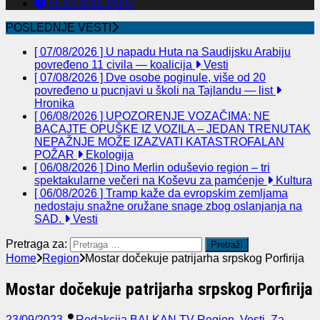
SERVISNE INFO
POSLEDNJE VESTI
[ 07/08/2026 ]
U napadu Huta na Saudijsku Arabiju
povređeno 11 civila — koalicija
Vesti
[ 07/08/2026 ]
Dve osobe poginule, više od 20
povređeno u pucnjavi u školi na Tajlandu — list
Hronika
[ 06/08/2026 ]
UPOZORENJE VOZAČIMA: NE
BACAJTE OPUŠKE IZ VOZILA – JEDAN TRENUTAK
NEPAŽNJE MOŽE IZAZVATI KATASTROFALAN
POŽAR
Ekologija
[ 06/08/2026 ]
Dino Merlin oduševio region – tri
spektakularne večeri na Koševu za pamćenje
Kultura
[ 06/08/2026 ]
Tramp kaže da evropskim zemljama
nedostaju snažne oružane snage zbog oslanjanja na
SAD.
Vesti
Pretraga za:
Home
Region
Mostar dočekuje patrijarha srpskog Porfirija
Mostar dočekuje patrijarha srpskog Porfirija
23/09/2023
Redakcija BALKAN TV
Region
,
Vesti
,
Za