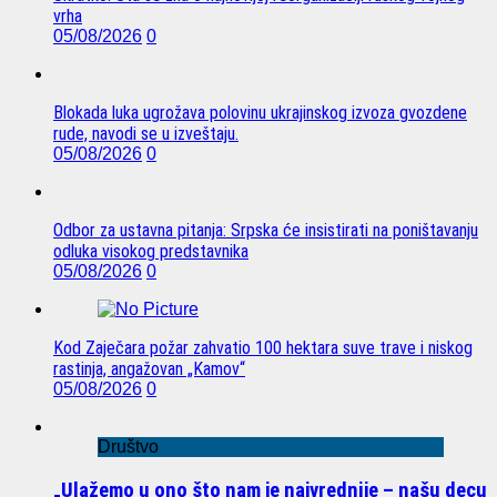
vrha
05/08/2026
0
Blokada luka ugrožava polovinu ukrajinskog izvoza gvozdene
rude, navodi se u izveštaju.
05/08/2026
0
Odbor za ustavna pitanja: Srpska će insistirati na poništavanju
odluka visokog predstavnika
05/08/2026
0
Kod Zaječara požar zahvatio 100 hektara suve trave i niskog
rastinja, angažovan „Kamov“
05/08/2026
0
Društvo
„Ulažemo u ono što nam je najvrednije – našu decu