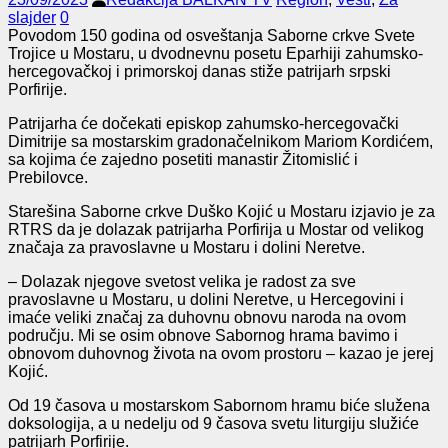
slajder
0
Povodom 150 godina od osveštanja Saborne crkve Svete
Trojice u Mostaru, u dvodnevnu posetu Eparhiji zahumsko-
hercegovačkoj i primorskoj danas stiže patrijarh srpski
Porfirije.
Patrijarha će dočekati episkop zahumsko-hercegovački
Dimitrije sa mostarskim gradonačelnikom Mariom Kordićem,
sa kojima će zajedno posetiti manastir Žitomislić i
Prebilovce.
Starešina Saborne crkve Duško Kojić u Mostaru izjavio je za
RTRS da je dolazak patrijarha Porfirija u Mostar od velikog
značaja za pravoslavne u Mostaru i dolini Neretve.
– Dolazak njegove svetost velika je radost za sve
pravoslavne u Mostaru, u dolini Neretve, u Hercegovini i
imaće veliki značaj za duhovnu obnovu naroda na ovom
području. Mi se osim obnove Sabornog hrama bavimo i
obnovom duhovnog života na ovom prostoru – kazao je jerej
Kojić.
Od 19 časova u mostarskom Sabornom hramu biće služena
doksologija, a u nedelju od 9 časova svetu liturgiju služiće
patrijarh Porfirije.