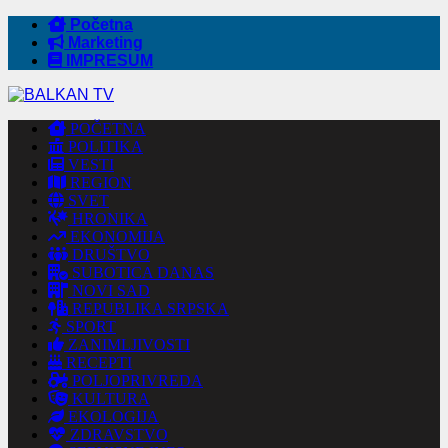
Početna
Marketing
IMPRESUM
POČETNA
POLITIKA
VESTI
REGION
SVET
HRONIKA
EKONOMIJA
DRUŠTVO
SUBOTICA DANAS
NOVI SAD
REPUBLIKA SRPSKA
SPORT
ZANIMLJIVOSTI
RECEPTI
POLJOPRIVREDA
KULTURA
EKOLOGIJA
ZDRAVSTVO