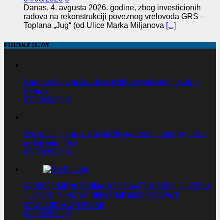
Danas, 4. avgusta 2026. godine, zbog investicionih
radova na rekonstrukciji poveznog vrelovoda GRS –
Toplana „Jug“ (od Ulice Marka Miljanova
[...]
POSLEDNJE OBJAVE
U napadu Huta na Saudijsku Arabiju povređeno 11 civila —
koalicija
07/08/2026
0
Dve osobe poginule, više od 20 povređeno u pucnjavi u školi
na Tajlandu — list
07/08/2026
0
UPOZORENJE VOZAČIMA: NE BACAJTE OPUŠKE IZ VOZILA
– JEDAN TRENUTAK NEPAŽNJE MOŽE IZAZVATI
KATASTROFALAN POŽAR
06/08/2026
0