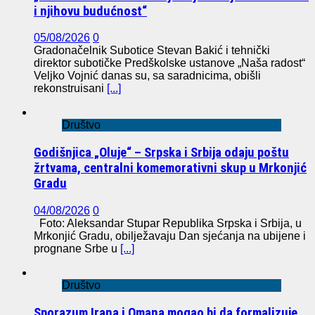
i njihovu budućnost“
05/08/2026
0
Gradonačelnik Subotice Stevan Bakić i tehnički
direktor subotičke Predškolske ustanove „Naša radost“
Veljko Vojnić danas su, sa saradnicima, obišli
rekonstruisani
[...]
Društvo
Godišnjica „Oluje“ – Srpska i Srbija odaju poštu
žrtvama, centralni komemorativni skup u Mrkonjić
Gradu
04/08/2026
0
Foto: Aleksandar Stupar Republika Srpska i Srbija, u
Mrkonjić Gradu, obilježavaju Dan sjećanja na ubijene i
prognane Srbe u
[...]
Društvo
Sporazum Irana i Omana mogao bi da formalizuje