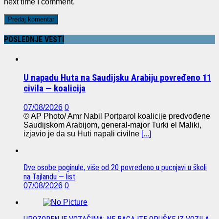
next time I comment.
POSLEDNJE VESTI
U napadu Huta na Saudijsku Arabiju povređeno 11
civila — koalicija
07/08/2026
0
© AP Photo/ Amr Nabil Portparol koalicije predvođene
Saudijskom Arabijom, general-major Turki el Maliki,
izjavio je da su Huti napali civilne
[...]
Dve osobe poginule, više od 20 povređeno u pucnjavi u školi
na Tajlandu — list
07/08/2026
0