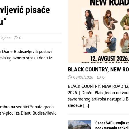
Arabiju povređeno 11 civila — koalicija
VESTI
ljević pisaće
 20 povređeno u pucnjavi u školi na Tajlandu — list
HRONIKA
u“
OAD
DRUŠTVO
slajder
0
i Diane Budisavljević postavi
vala uglavnom srpsku decu iz
BLACK COUNTRY, NEW R
08/08/2026
0
BLACK COUNTRY, NEW ROAD 12.
2026. | Dorćol Platz Jedan od vod
savremenog art-roka nastupa u 
sledeće
[...]
embra na sednici Senata grada
en-ploči za Dianu Budisavljević
Senat SAD usvojio z
pooštravanju sankcija