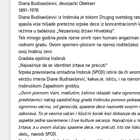
Diana Budisavljević, devojački Obekser
1891-1978
Diana Budisavljević iz Insbruka je tokom Drugog svetskog ra
spasila više hiljade pretežno srpske dece iz koncentracionih 
režima u tadašnjoj „Nezavisnoj državi Hrvatskoj“.
Tek mnogo godina posle njene smrti njen humani angažman p
rodnom gradu. Ovom spomen-pločom na njenoj roditeljskoj k
ovoj hrabroj ženi.
Gradska opština Insbruk
„Najvažnije da se identitet žrtava ne prećuti“
Srpska pravoslavna omladina Insbruk (SPOJI) ističe da ih veom
verziju imena Diane Budisavljević, kakva je, ističu, i na n
insbruškom Zapadnom groblju.
„Ovim pismom Vam, međutim, želimo iskazati naše ogromno p
predstavnici našeg zajedničkog grada Insbruka ponovo pokazali
ogromnu većinu, od genocida, spasene dece nazovete svojim 
zaborava. To je veoma važan i ključni korak koji dokazuje da s
aspekte jedne savremene i žive kulture sećanja. Najvažnije u t
žrtava, a u ovom slučaju spasene dece, ne prećuti, što ste V
delo
„, navodi SPOJI.