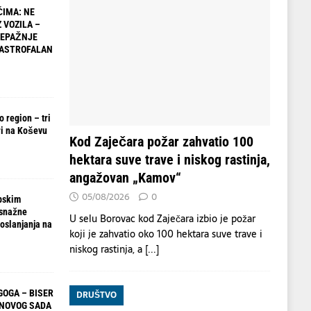
IMA: NE
 VOZILA –
NEPAŽNJE
TASTROFALAN
 region – tri
i na Koševu
Kod Zaječara požar zahvatio 100
hektara suve trave i niskog rastinja,
angažovan „Kamov“
05/08/2026
0
pskim
 snažne
U selu Borovac kod Zaječara izbio je požar
oslanjanja na
koji je zahvatio oko 100 hektara suve trave i
niskog rastinja, a
[...]
OGA – BISER
DRUŠTVO
 NOVOG SADA