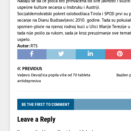
Nadaju se da će ploča biti prihvaćena od šire javnosti i služiti
uspešne kulture sećanja u Insbruku i Austriji.
Socijaldemokratski pokret oslobodilaca Tirola i SPOJI prvi su p
sećanje na Dianu Budisavljević 2010. godine. Tada su pokušali
spomen-ploče na njenoj rodnoj kući u Ulici Marije Terezije 
tada nije pošlo za rukom, sada je kroz preuzimanje ove temat
uspelo.
Autor:
RTS
PREVIOUS
Valjevo: Devojčica popila više od 70 tableta
Bajden p
antidepresiva
BE THE FIRST TO COMMENT
Leave a Reply