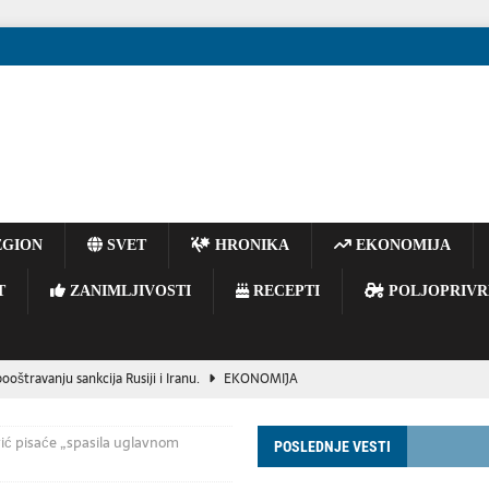
GION
SVET
HRONIKA
EKONOMIJA
T
ZANIMLJIVOSTI
RECEPTI
POLJOPRIVR
oštravanju sankcija Rusiji i Iranu.
EKONOMIJA
ir Zelenski stigao u Srbiju, predsednik Vučić mu priredio večeru
ić pisaće „spasila uglavnom
POSLEDNJE VESTI