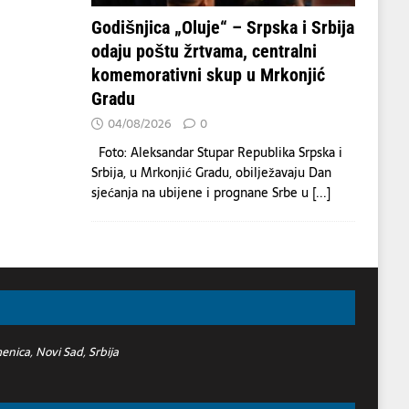
Godišnjica „Oluje“ – Srpska i Srbija
odaju poštu žrtvama, centralni
komemorativni skup u Mrkonjić
Gradu
04/08/2026
0
Foto: Aleksandar Stupar Republika Srpska i
Srbija, u Mrkonjić Gradu, obilježavaju Dan
sjećanja na ubijene i prognane Srbe u
[...]
nica, Novi Sad, Srbija