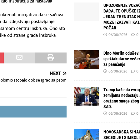
 kao inspiracija za nastavak
UPOZORENJE VOZAČ
BACAJTE OPUŠKE IZ
okrenuli inicijativu da se sačuva
JEDAN TRENUTAK 
 da izdejstvuju postavljanje
MOŽE IZAZVATI KA
u samom centru Insbruka. Ono što
POŽAR
06/08/2026
0
ike od strane grada Insbruka,
Dino Merlin oduševio
spektakularne večer
za pamćenje
06/08/2026
0
NEXT
olomio stopalo dok se igrao sa psom
Tramp kaže da evro
zemljama nedostaju
oružane snage zbog 
SAD.
06/08/2026
0
NOVOSADSKA SINAG
SECESIJE I SIMBOL