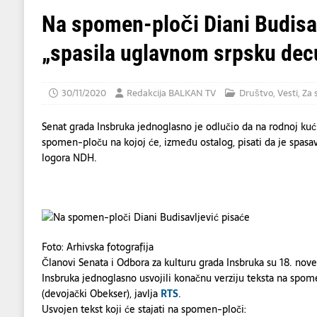
[ 07/08/2026 ]
U napadu Huta na Saudijsku 
Na spomen-ploči Diani Budisav
[ 07/08/2026 ]
Dve osobe poginule, više od
„spasila uglavnom srpsku dec
[ 08/08/2026 ]
BLACK COUNTRY, NEW R
30/11/2020
Redakcija BALKAN TV
Društvo
,
Vesti
,
Za 
Senat grada Insbruka jednoglasno je odlučio da na rodnoj kuć
spomen-ploču na kojoj će, između ostalog, pisati da je spasa
logora NDH.
Foto: Arhivska fotografija
Članovi Senata i Odbora za kulturu grada Insbruka su 18. nov
Insbruka jednoglasno usvojili konačnu verziju teksta na spom
(devojački Obekser), javlja
RTS
.
Usvojen tekst koji će stajati na spomen-ploči: