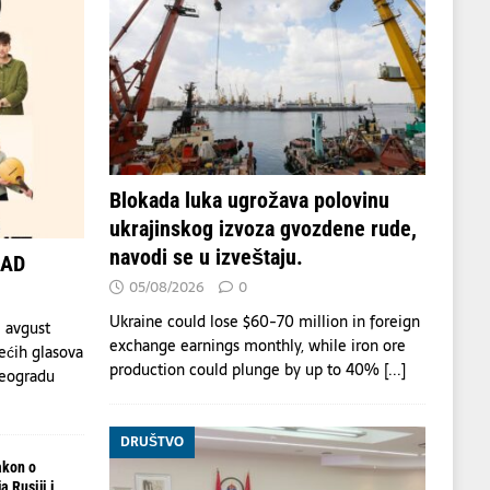
Blokada luka ugrožava polovinu
ukrajinskog izvoza gvozdene rude,
navodi se u izveštaju.
OAD
05/08/2026
0
Ukraine could lose $60-70 million in foreign
 avgust
exchange earnings monthly, while iron ore
ećih glasova
production could plunge by up to 40%
[...]
Beogradu
DRUŠTVO
akon o
 Rusiji i