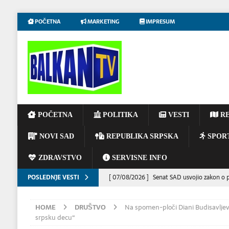
POČETNA
MARKETING
IMPRESUM
POČETNA
POLITIKA
VESTI
RE
NOVI SAD
REPUBLIKA SRPSKA
SPOR
ZDRAVSTVO
SERVISNE INFO
POSLEDNJE VESTI
[ 07/08/2026 ]
Senat SAD usvojio zakon o po
[ 07/08/2026 ]
Predsednik Ukrajine Volodim
HOME
DRUŠTVO
Na spomen-ploči Diani Budisavljev
DRUŠTVO
srpsku decu“