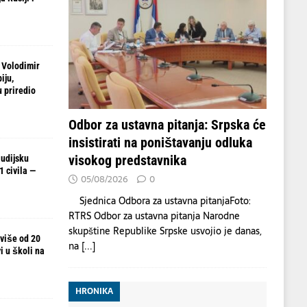
 Volodimir
iju,
 priredio
Odbor za ustavna pitanja: Srpska će
insistirati na poništavanju odluka
visokog predstavnika
udijsku
 civila —
05/08/2026
0
Sjednica Odbora za ustavna pitanjaFoto:
RTRS Odbor za ustavna pitanja Narodne
skupštine Republike Srpske usvojio je danas,
 više od 20
na
[...]
i u školi na
HRONIKA