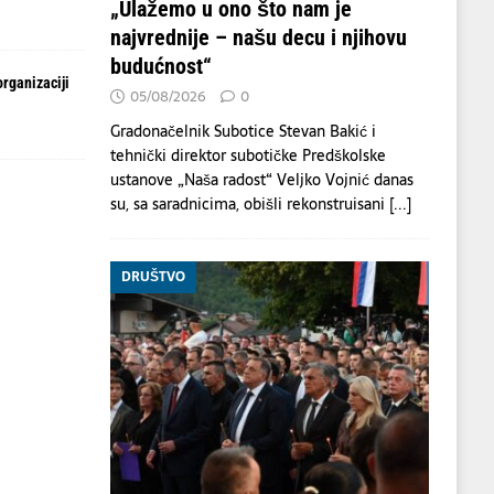
„Ulažemo u ono što nam je
najvrednije – našu decu i njihovu
budućnost“
organizaciji
05/08/2026
0
Gradonačelnik Subotice Stevan Bakić i
tehnički direktor subotičke Predškolske
ustanove „Naša radost“ Veljko Vojnić danas
su, sa saradnicima, obišli rekonstruisani
[...]
DRUŠTVO