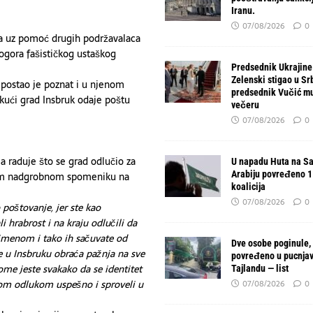
Iranu.
07/08/2026
0
ta uz pomoć drugih podržavalaca
logora fašističkog ustaškog
Predsednik Ukrajine
Zelenski stigao u Srb
ostao je poznat i u njenom
predsednik Vučić mu
ući grad Insbruk odaje poštu
večeru
07/08/2026
0
a raduje što se grad odlučio za
U napadu Huta na Sa
Arabiju povređeno 11
jenom nadgrobnom spomeniku na
koalicija
07/08/2026
0
oštovanje, jer ste kao
 hrabrost i na kraju odlučili da
imenom i tako ih sačuvate od
Dve osobe poginule,
e u Insbruku obraća pažnja na sve
povređeno u pucnjav
ome jeste svakako da se identitet
Tajlandu — list
ašom odlukom uspešno i sproveli u
07/08/2026
0