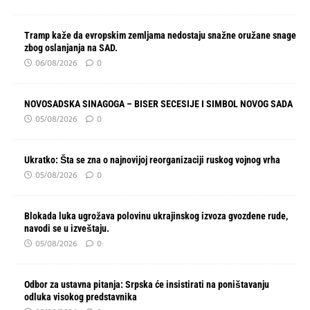
Tramp kaže da evropskim zemljama nedostaju snažne oružane snage
zbog oslanjanja na SAD.
06/08/2026
0
NOVOSADSKA SINAGOGA – BISER SECESIJE I SIMBOL NOVOG SADA
05/08/2026
0
Ukratko: Šta se zna o najnovijoj reorganizaciji ruskog vojnog vrha
05/08/2026
0
Blokada luka ugrožava polovinu ukrajinskog izvoza gvozdene rude,
navodi se u izveštaju.
05/08/2026
0
Odbor za ustavna pitanja: Srpska će insistirati na poništavanju
odluka visokog predstavnika