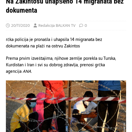
Na Zakintosu uhapšeno 14 migranata bez
dokumenta
20/11/2020
Redakcija BALKAN TV
0
rčka policija je pronašla i uhapsila 14 migranata bez
dokumenata na plaži na ostrvu Zakintos
Prema prvim izveštajima, njihove zemlje porekla su Turska,
Kurdistan i Iran i svi su dobrog zdravlja, prenosi grčka
agencija
ANA
.