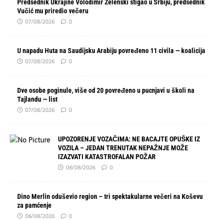
Predsednik Ukrajine Volodimir Zelenski stigao u Srbiju, predsednik
Vučić mu priredio večeru
07/08/2026
0
U napadu Huta na Saudijsku Arabiju povređeno 11 civila — koalicija
07/08/2026
0
Dve osobe poginule, više od 20 povređeno u pucnjavi u školi na
Tajlandu — list
07/08/2026
0
UPOZORENJE VOZAČIMA: NE BACAJTE OPUŠKE IZ
VOZILA – JEDAN TRENUTAK NEPAŽNJE MOŽE
IZAZVATI KATASTROFALAN POŽAR
06/08/2026
0
Dino Merlin oduševio region – tri spektakularne večeri na Koševu
za pamćenje
06/08/2026
0