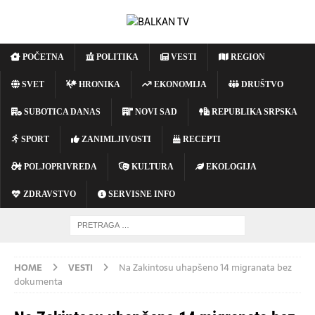
POČETNA
POLITIKA
VESTI
REGION
SVET
HRONIKA
EKONOMIJA
DRUŠTVO
SUBOTICA DANAS
NOVI SAD
REPUBLIKA SRPSKA
SPORT
ZANIMLJIVOSTI
RECEPTI
POLJOPRIVREDA
KULTURA
EKOLOGIJA
ZDRAVSTVO
SERVISNE INFO
HOME
VESTI
Na Zakintosu uhapšeno 14 migranata bez
dokumenta