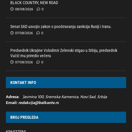
BLACK COUNTRY, NEW ROAD
08/08/2026
0
Senat SAD usvojio zakon o pooštravanju sankcija Rusiji i Iranu.
07/08/2026
0
Predsednik Ukrajine Volodimir Zelenski stigao u Srbiju, predsednik
Vučić mu priredio večeru
07/08/2026
0
KONTAKT INFO
Adresa:
Jasmina 100, Sremska Kamenica, Novi Sad, Srbija
Email:
redakcija@balkantv.rs
BROJ PREGLEDA
656437594