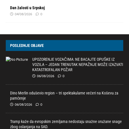
Dan žalosti u Srpskoj
04/08/2026
0
POSLEDNJE OBJAVE
UPOZORENJE VOZAČIMA: NE BACAJTE OPUŠKE IZ
VOZILA – JEDAN TRENUTAK NEPAŽNJE MOŽE IZAZVATI
KATASTROFALAN POŽAR
06/08/2026
0
Dino Merlin oduševio region – tri spektakularne večeri na Koševu za
pamćenje
06/08/2026
0
Tramp kaže da evropskim zemljama nedostaju snažne oružane snage
zbog oslanjanja na SAD.