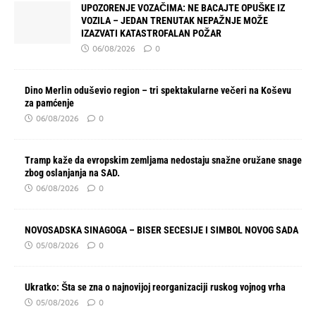
UPOZORENJE VOZAČIMA: NE BACAJTE OPUŠKE IZ
VOZILA – JEDAN TRENUTAK NEPAŽNJE MOŽE
IZAZVATI KATASTROFALAN POŽAR
06/08/2026
0
Dino Merlin oduševio region – tri spektakularne večeri na Koševu
za pamćenje
06/08/2026
0
Tramp kaže da evropskim zemljama nedostaju snažne oružane snage
zbog oslanjanja na SAD.
06/08/2026
0
NOVOSADSKA SINAGOGA – BISER SECESIJE I SIMBOL NOVOG SADA
05/08/2026
0
Ukratko: Šta se zna o najnovijoj reorganizaciji ruskog vojnog vrha
05/08/2026
0