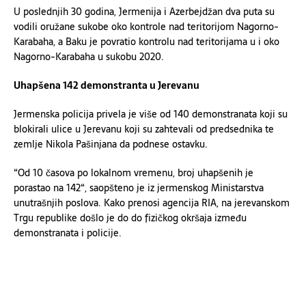
U poslednjih 30 godina, Jermenija i Azerbejdžan dva puta su
vodili oružane sukobe oko kontrole nad teritorijom Nagorno-
Karabaha, a Baku je povratio kontrolu nad teritorijama u i oko
Nagorno-Karabaha u sukobu 2020.
Uhapšena 142 demonstranta u Jerevanu
Jermenska policija privela je više od 140 demonstranata koji su
blokirali ulice u Jerevanu koji su zahtevali od predsednika te
zemlje Nikola Pašinjana da podnese ostavku.
“Od 10 časova po lokalnom vremenu, broj uhapšenih je
porastao na 142“, saopšteno je iz jermenskog Ministarstva
unutrašnjih poslova. Kako prenosi agencija RIA, na jerevanskom
Trgu republike došlo je do do fizičkog okršaja između
demonstranata i policije.