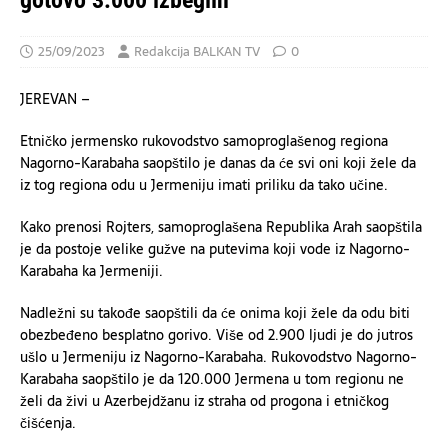
gotovo 3.000 izbeglih
25/09/2023
Redakcija BALKAN TV
0
JEREVAN –
Etničko jermensko rukovodstvo samoproglašenog regiona
Nagorno-Karabaha saopštilo je danas da će svi oni koji žele da
iz tog regiona odu u Jermeniju imati priliku da tako učine.
Kako prenosi Rojters, samoproglašena Republika Arah saopštila
je da postoje velike gužve na putevima koji vode iz Nagorno-
Karabaha ka Jermeniji.
Nadležni su takođe saopštili da će onima koji žele da odu biti
obezbeđeno besplatno gorivo. Više od 2.900 ljudi je do jutros
ušlo u Jermeniju iz Nagorno-Karabaha. Rukovodstvo Nagorno-
Karabaha saopštilo je da 120.000 Jermena u tom regionu ne
želi da živi u Azerbejdžanu iz straha od progona i etničkog
čišćenja.