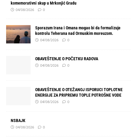
komemorativni skup u Mrkonjić Gradu
04/08/2026
0
Sporazum Irana i Omana mogao bi da formalizuje
kontrolu Teherana nad Ormuskim moreuzom.
04/08/2026
0
OBAVEŠTENJE O POČETKU RADOVA
04/08/2026
0
OBAVEŠTENJE O OTEŽANOJ ISPORUCI TOPLOTNE
ENERGIJE ZA PRIPREMU TOPLE POTROŠNE VODE
04/08/2026
0
NSBAJK
04/08/2026
0