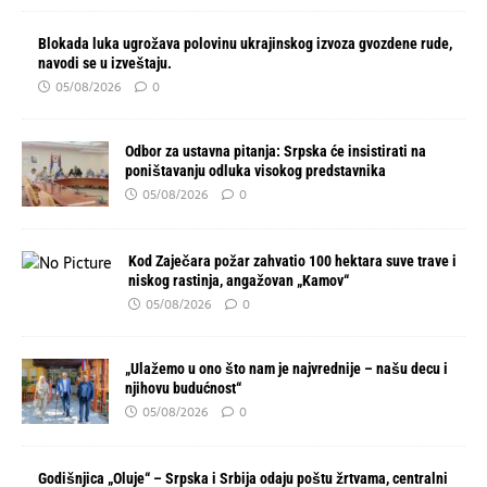
Blokada luka ugrožava polovinu ukrajinskog izvoza gvozdene rude,
navodi se u izveštaju.
05/08/2026
0
Odbor za ustavna pitanja: Srpska će insistirati na
poništavanju odluka visokog predstavnika
05/08/2026
0
Kod Zaječara požar zahvatio 100 hektara suve trave i
niskog rastinja, angažovan „Kamov“
05/08/2026
0
„Ulažemo u ono što nam je najvrednije – našu decu i
njihovu budućnost“
05/08/2026
0
Godišnjica „Oluje“ – Srpska i Srbija odaju poštu žrtvama, centralni