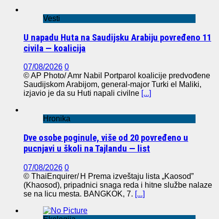
Vesti
U napadu Huta na Saudijsku Arabiju povređeno 11
civila — koalicija
07/08/2026
0
© AP Photo/ Amr Nabil Portparol koalicije predvođene
Saudijskom Arabijom, general-major Turki el Maliki,
izjavio je da su Huti napali civilne
[...]
Hronika
Dve osobe poginule, više od 20 povređeno u
pucnjavi u školi na Tajlandu — list
07/08/2026
0
© ThaiEnquirer/ H Prema izveštaju lista „Kaosod”
(Khaosod), pripadnici snaga reda i hitne službe nalaze
se na licu mesta. BANGKOK, 7.
[...]