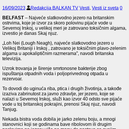
16/09/2023
Redakcija BALKAN TV
Vesti
,
Vesti iz sveta
0
BELFAST
– Najveće slatkovodno jezero na britanskim
ostrvima, koje je izvor za skoro polovinu pijaće vode u
Severnoj Irskoj, u velikoj meri je zatrovano toksičnim algama,
izvestio je danas Skaj njuz.
„Loh Nei (Lough Neagh), najveće slatkovodno jezero u
Velikoj Britaniji i Irskoj , zatrovano je toksičnim plavo-zelenim
algama u apokaliptičnim razmerama”, navodi britanska
televizija.
Uzrok trovanja je širenje smrtonosne bakterije zbog
ispuštanja otpadnih voda i poljoprivrednog otpada u
rezervoar.
To dovodi do uginuća riba, ptica i drugih životinja, a takođe
izaziva zabrinutost za javno zdravlje, jer jezero, koje se
nalazi u Severnoj Irskoj, služi kao izvor 40 odsto sve pijaće
vode u toj britanskoj pokrajini, prenosi Skaj njuz, navodi
Tanjug.
Nekada bistra voda dobila je jarko zelenu boju, a mnogi
stanovnici koji se godinama bave ribolovom ili drugim