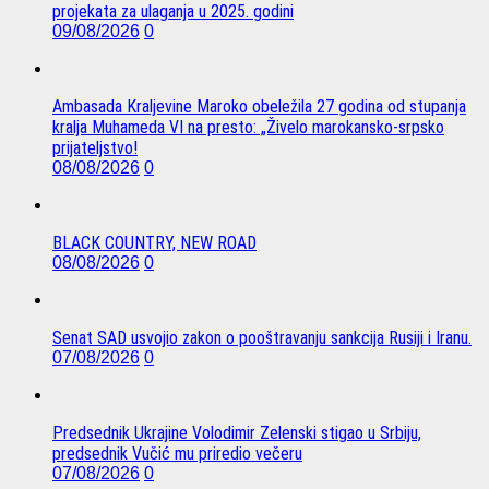
projekata za ulaganja u 2025. godini
09/08/2026
0
Ambasada Kraljevine Maroko obeležila 27 godina od stupanja
kralja Muhameda VI na presto: „Živelo marokansko-srpsko
prijateljstvo!
08/08/2026
0
BLACK COUNTRY, NEW ROAD
08/08/2026
0
Senat SAD usvojio zakon o pooštravanju sankcija Rusiji i Iranu.
07/08/2026
0
Predsednik Ukrajine Volodimir Zelenski stigao u Srbiju,
predsednik Vučić mu priredio večeru
07/08/2026
0