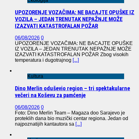
Ekologija
UPOZORENJE VOZAČIMA: NE BACAJTE OPUŠKE IZ
VOZILA – JEDAN TRENUTAK NEPAŽNJE MOŽE
IZAZVATI KATASTROFALAN POŽAR
06/08/2026
0
UPOZORENJE VOZAČIMA: NE BACAJTE OPUŠKE
IZ VOZILA – JEDAN TRENUTAK NEPAŽNJE MOŽE
IZAZVATI KATASTROFALAN POŽAR Zbog visokih
temperatura i dugotrajnog
[...]
Kultura
Dino Merlin oduševio region – tri spektakularne
večeri na Koševu za pamćenje
06/08/2026
0
Foto: Dino Merlin Team – Magaza doo Sarajevo je
proteklih dana bio muzički centar regiona. Jedan od
najpoznatijih kantautora sa
[...]