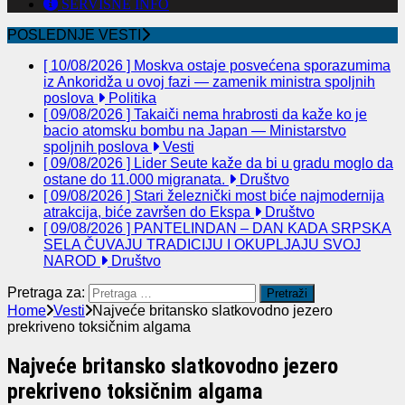
SERVISNE INFO
POSLEDNJE VESTI
[ 10/08/2026 ]
Moskva ostaje posvećena sporazumima
iz Ankoridža u ovoj fazi — zamenik ministra spoljnih
poslova
Politika
[ 09/08/2026 ]
Takaiči nema hrabrosti da kaže ko je
bacio atomsku bombu na Japan — Ministarstvo
spoljnih poslova
Vesti
[ 09/08/2026 ]
Lider Seute kaže da bi u gradu moglo da
ostane do 11.000 migranata.
Društvo
[ 09/08/2026 ]
Stari železnički most biće najmodernija
atrakcija, biće završen do Ekspa
Društvo
[ 09/08/2026 ]
PANTELINDAN – DAN KADA SRPSKA
SELA ČUVAJU TRADICIJU I OKUPLJAJU SVOJ
NAROD
Društvo
Pretraga za:
Home
Vesti
Najveće britansko slatkovodno jezero
prekriveno toksičnim algama
Najveće britansko slatkovodno jezero
prekriveno toksičnim algama