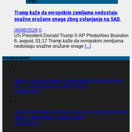
Vesti
Tramp kaže da evropskim zemljama nedostaju
snažne oružane snage zbog oslanjanja na SAD.
06/08/2026
0
US President Donald Trump © AP Photo/Alex Brandon
6. avgust, 01:17 Tramp kaže da evropskim zemljama
nedostaju snažne oružane snage
[...]
POSLEDNJE OBJAVE
Moskva ostaje posvećena sporazumima iz Ankoridža u ovoj
fazi — zamenik ministra spoljnih poslova
10/08/2026
0
Takaiči nema hrabrosti da kaže ko je bacio atomsku bombu na
Japan — Ministarstvo spoljnih poslova
09/08/2026
0