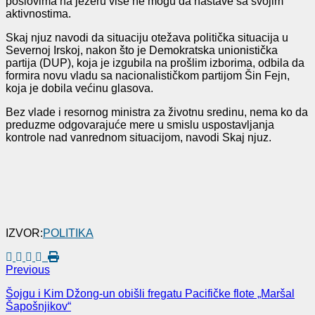
poslovima na jezeru više ne mogu da nastave sa svojim
aktivnostima.
Skaj njuz navodi da situaciju otežava politička situacija u
Severnoj Irskoj, nakon što je Demokratska unionistička
partija (DUP), koja je izgubila na prošlim izborima, odbila da
formira novu vladu sa nacionalističkom partijom Šin Fejn,
koja je dobila većinu glasova.
Bez vlade i resornog ministra za životnu sredinu, nema ko da
preduzme odgovarajuće mere u smislu uspostavljanja
kontrole nad vanrednom situacijom, navodi Skaj njuz.
IZVOR:
POLITIKA
Previous
Šojgu i Kim Džong-un obišli fregatu Pacifičke flote „Maršal
Šapošnjikov“