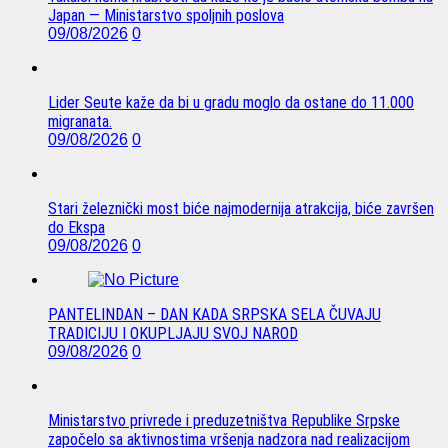
Japan — Ministarstvo spoljnih poslova
09/08/2026
0
Lider Seute kaže da bi u gradu moglo da ostane do 11.000
migranata.
09/08/2026
0
Stari železnički most biće najmodernija atrakcija, biće završen
do Ekspa
09/08/2026
0
PANTELINDAN – DAN KADA SRPSKA SELA ČUVAJU
TRADICIJU I OKUPLJAJU SVOJ NAROD
09/08/2026
0
Ministarstvo privrede i preduzetništva Republike Srpske
započelo sa aktivnostima vršenja nadzora nad realizacijom