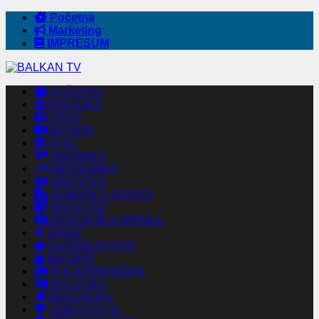
Početna
Marketing
IMPRESUM
POČETNA
POLITIKA
VESTI
REGION
SVET
HRONIKA
EKONOMIJA
DRUŠTVO
SUBOTICA DANAS
NOVI SAD
REPUBLIKA SRPSKA
SPORT
ZANIMLJIVOSTI
RECEPTI
POLJOPRIVREDA
KULTURA
EKOLOGIJA
ZDRAVSTVO