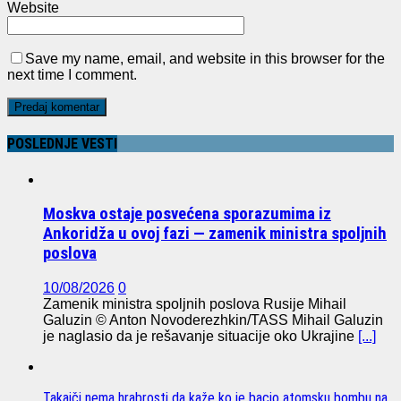
Website
Save my name, email, and website in this browser for the
next time I comment.
POSLEDNJE VESTI
Moskva ostaje posvećena sporazumima iz
Ankoridža u ovoj fazi — zamenik ministra spoljnih
poslova
10/08/2026
0
Zamenik ministra spoljnih poslova Rusije Mihail
Galuzin © Anton Novoderezhkin/TASS Mihail Galuzin
je naglasio da je rešavanje situacije oko Ukrajine
[...]
Takaiči nema hrabrosti da kaže ko je bacio atomsku bombu na