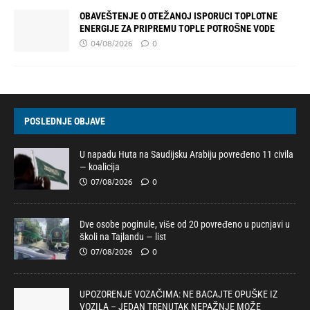
OBAVEŠTENJE O OTEŽANOJ ISPORUCI TOPLOTNE
ENERGIJE ZA PRIPREMU TOPLE POTROŠNE VODE
04/08/2026
0
POSLEDNJE OBJAVE
U napadu Huta na Saudijsku Arabiju povređeno 11 civila
— koalicija
07/08/2026
0
Dve osobe poginule, više od 20 povređeno u pucnjavi u
školi na Tajlandu — list
07/08/2026
0
UPOZORENJE VOZAČIMA: NE BACAJTE OPUŠKE IZ
VOZILA – JEDAN TRENUTAK NEPAŽNJE MOŽE