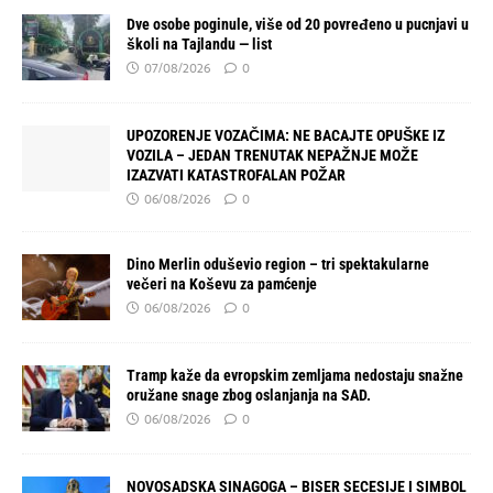
Dve osobe poginule, više od 20 povređeno u pucnjavi u
školi na Tajlandu — list
07/08/2026
0
UPOZORENJE VOZAČIMA: NE BACAJTE OPUŠKE IZ
VOZILA – JEDAN TRENUTAK NEPAŽNJE MOŽE
IZAZVATI KATASTROFALAN POŽAR
06/08/2026
0
Dino Merlin oduševio region – tri spektakularne
večeri na Koševu za pamćenje
06/08/2026
0
Tramp kaže da evropskim zemljama nedostaju snažne
oružane snage zbog oslanjanja na SAD.
06/08/2026
0
NOVOSADSKA SINAGOGA – BISER SECESIJE I SIMBOL