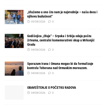
„Ulažemo u ono što nam je najvrednije – našu decu i
njihovu budućnost“
05/08/2026
0
Godišnjica „Oluje“ – Srpska i Srbija odaju poštu
žrtvama, centralni komemorativni skup u Mrkonjić
Gradu
04/08/2026
0
Sporazum Irana i Omana mogao bi da formalizuje
kontrolu Teherana nad Ormuskim moreuzom.
04/08/2026
0
OBAVEŠTENJE O POČETKU RADOVA
04/08/2026
0