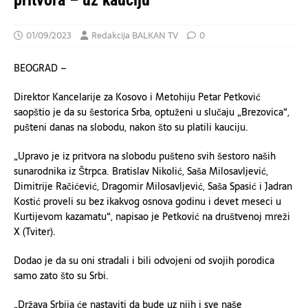
pritvora – uz kauciju
01/09/2023
Redakcija BALKAN TV
0
BEOGRAD –
Direktor Kancelarije za Kosovo i Metohiju Petar Petković
saopštio je da su šestorica Srba, optuženi u slučaju „Brezovica“,
pušteni danas na slobodu, nakon što su platili kauciju.
„Upravo je iz pritvora na slobodu pušteno svih šestoro naših
sunarodnika iz Štrpca. Bratislav Nikolić, Saša Milosavljević,
Dimitrije Račićević, Dragomir Milosavljević, Saša Spasić i Jadran
Kostić proveli su bez ikakvog osnova godinu i devet meseci u
Kurtijevom kazamatu“, napisao je Petković na društvenoj mreži
X (Tviter).
Dodao je da su oni stradali i bili odvojeni od svojih porodica
samo zato što su Srbi.
„Država Srbija će nastaviti da bude uz njih i sve naše