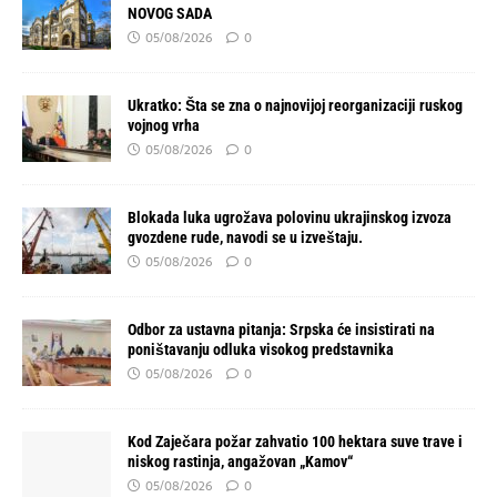
NOVOG SADA
05/08/2026
0
Ukratko: Šta se zna o najnovijoj reorganizaciji ruskog
vojnog vrha
05/08/2026
0
Blokada luka ugrožava polovinu ukrajinskog izvoza
gvozdene rude, navodi se u izveštaju.
05/08/2026
0
Odbor za ustavna pitanja: Srpska će insistirati na
poništavanju odluka visokog predstavnika
05/08/2026
0
Kod Zaječara požar zahvatio 100 hektara suve trave i
niskog rastinja, angažovan „Kamov“
05/08/2026
0