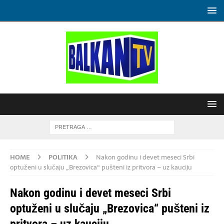
HOME
POLITIKA
Nakon godinu i devet meseci Srbi
optuženi u slučaju „Brezovica“ pušteni iz pritvora – uz kauciju
Nakon godinu i devet meseci Srbi
optuženi u slučaju „Brezovica“ pušteni iz