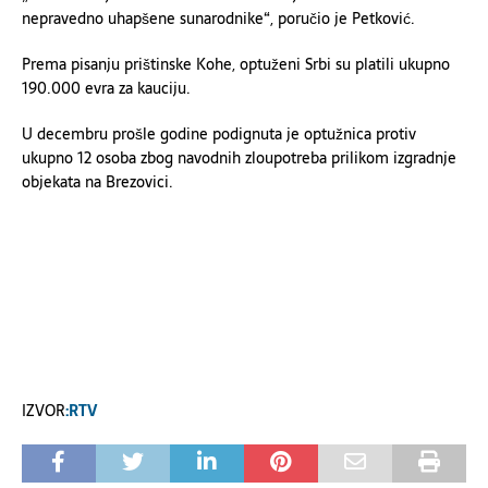
nepravedno uhapšene sunarodnike“, poručio je Petković.
Prema pisanju prištinske Kohe, optuženi Srbi su platili ukupno
190.000 evra za kauciju.
U decembru prošle godine podignuta je optužnica protiv
ukupno 12 osoba zbog navodnih zloupotreba prilikom izgradnje
objekata na Brezovici.
IZVOR
:RTV