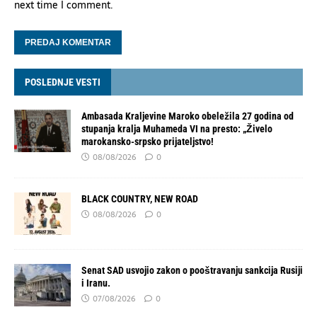
next time I comment.
POSLEDNJE VESTI
Ambasada Kraljevine Maroko obeležila 27 godina od
stupanja kralja Muhameda VI na presto: „Živelo
marokansko-srpsko prijateljstvo!
08/08/2026
0
BLACK COUNTRY, NEW ROAD
08/08/2026
0
Senat SAD usvojio zakon o pooštravanju sankcija Rusiji
i Iranu.
07/08/2026
0