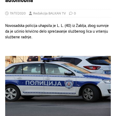
automobila
19/11/2020
Redakcija BALKAN TV
0
Novosadska policija uhapsila je L. L. (40) iz Žablja, zbog sumnje
da je učinio krivično delo sprečavanje službenog lica u vršenju
službene radnje.