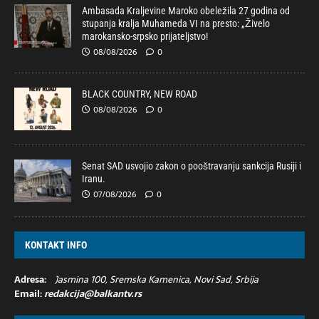
Ambasada Kraljevine Maroko obeležila 27 godina od
stupanja kralja Muhameda VI na presto: „Živelo
marokansko-srpsko prijateljstvo!
08/08/2026
0
BLACK COUNTRY, NEW ROAD
08/08/2026
0
Senat SAD usvojio zakon o pooštravanju sankcija Rusiji i
Iranu.
07/08/2026
0
KONTAKT INFO
Adresa:
Jasmina 100, Sremska Kamenica, Novi Sad, Srbija
Email:
redakcija@balkantv.rs