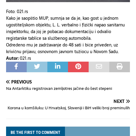
Foto: 021.rs
Kako je saopštio MUP, sumnja se da je, kao gost u jednom
ugostiteljskom objektu, L. L. verbalno i fizički napao sanitarnu
inspektorku, da joj je pobacao dokumentaciju i odvalio
registarske tablice sa službenog automobila.
Određeno mu je zadržavanje do 48 sati i biće priveden, uz
krivičnu prijavu, osnovnom javnom tužiocu u Novom Sadu.
Autor:
021.rs
PREVIOUS
Na Antarktiku registrovan zemljotres jačine do šest stepeni
NEXT
Korona u komšiluku: U Hrvatskoj, Sloveniji i BiH veliki broj preminulih
BE THE FIRST TO COMMENT