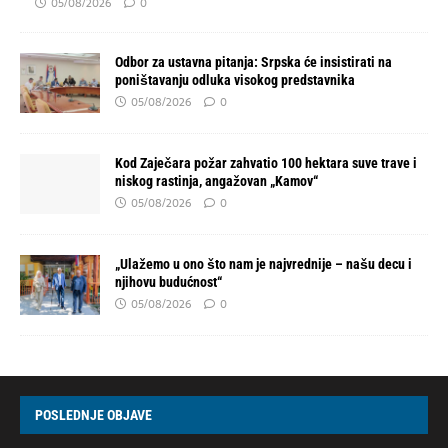
05/08/2026
0
Odbor za ustavna pitanja: Srpska će insistirati na
poništavanju odluka visokog predstavnika
05/08/2026
0
Kod Zaječara požar zahvatio 100 hektara suve trave i
niskog rastinja, angažovan „Kamov“
05/08/2026
0
„Ulažemo u ono što nam je najvrednije – našu decu i
njihovu budućnost“
05/08/2026
0
POSLEDNJE OBJAVE