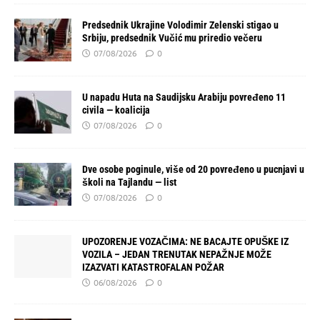
Predsednik Ukrajine Volodimir Zelenski stigao u
Srbiju, predsednik Vučić mu priredio večeru
07/08/2026
0
U napadu Huta na Saudijsku Arabiju povređeno 11
civila — koalicija
07/08/2026
0
Dve osobe poginule, više od 20 povređeno u pucnjavi u
školi na Tajlandu — list
07/08/2026
0
UPOZORENJE VOZAČIMA: NE BACAJTE OPUŠKE IZ
VOZILA – JEDAN TRENUTAK NEPAŽNJE MOŽE
IZAZVATI KATASTROFALAN POŽAR
06/08/2026
0