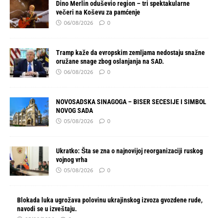
Dino Merlin oduševio region – tri spektakularne
večeri na Koševu za pamćenje
06/08/2026
0
Tramp kaže da evropskim zemljama nedostaju snažne
oružane snage zbog oslanjanja na SAD.
06/08/2026
0
NOVOSADSKA SINAGOGA – BISER SECESIJE I SIMBOL
NOVOG SADA
05/08/2026
0
Ukratko: Šta se zna o najnovijoj reorganizaciji ruskog
vojnog vrha
05/08/2026
0
Blokada luka ugrožava polovinu ukrajinskog izvoza gvozdene rude,
navodi se u izveštaju.