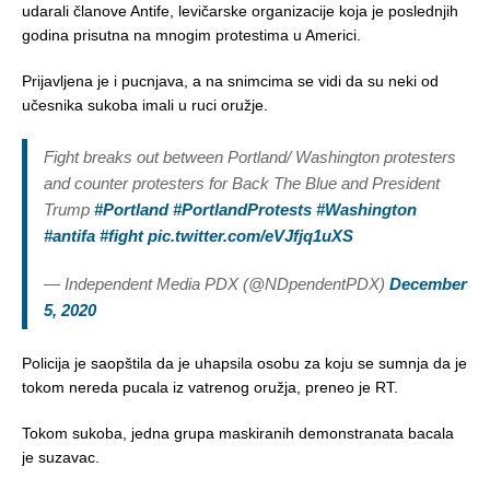
udarali članove Antife, levičarske organizacije koja je poslednjih
godina prisutna na mnogim protestima u Americi.
Prijavljena je i pucnjava, a na snimcima se vidi da su neki od
učesnika sukoba imali u ruci oružje.
Fight breaks out between Portland/ Washington protesters
and counter protesters for Back The Blue and President
Trump
#Portland
#PortlandProtests
#Washington
#antifa
#fight
pic.twitter.com/eVJfjq1uXS
— Independent Media PDX (@NDpendentPDX)
December
5, 2020
Policija je saopštila da je uhapsila osobu za koju se sumnja da je
tokom nereda pucala iz vatrenog oružja, preneo je RT.
Tokom sukoba, jedna grupa maskiranih demonstranata bacala
je suzavac.