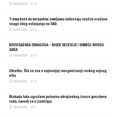
06/08/2026
0
Tramp kaže da evropskim zemljama nedostaju snažne oružane
snage zbog oslanjanja na SAD.
06/08/2026
0
NOVOSADSKA SINAGOGA – BISER SECESIJE I SIMBOL NOVOG
SADA
05/08/2026
0
Ukratko: Šta se zna o najnovijoj reorganizaciji ruskog vojnog
vrha
05/08/2026
0
Blokada luka ugrožava polovinu ukrajinskog izvoza gvozdene
rude, navodi se u izveštaju.
05/08/2026
0