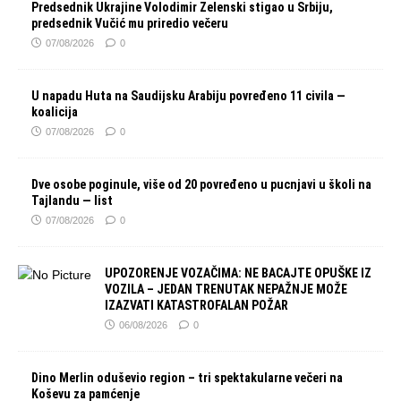
Predsednik Ukrajine Volodimir Zelenski stigao u Srbiju,
predsednik Vučić mu priredio večeru
07/08/2026
0
U napadu Huta na Saudijsku Arabiju povređeno 11 civila —
koalicija
07/08/2026
0
Dve osobe poginule, više od 20 povređeno u pucnjavi u školi na
Tajlandu — list
07/08/2026
0
UPOZORENJE VOZAČIMA: NE BACAJTE OPUŠKE IZ
VOZILA – JEDAN TRENUTAK NEPAŽNJE MOŽE
IZAZVATI KATASTROFALAN POŽAR
06/08/2026
0
Dino Merlin oduševio region – tri spektakularne večeri na
Koševu za pamćenje