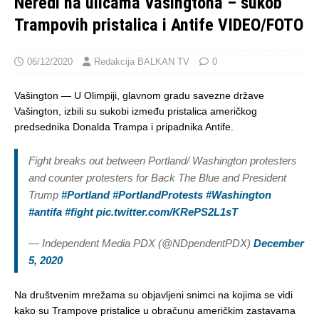
Neredi na ulicama Vašingtona – sukob
Trampovih pristalica i Antife VIDEO/FOTO
06/12/2020
Redakcija BALKAN TV
0
Vašington — U Olimpiji, glavnom gradu savezne države
Vašington, izbili su sukobi između pristalica američkog
predsednika Donalda Trampa i pripadnika Antife.
Fight breaks out between Portland/ Washington protesters
and counter protesters for Back The Blue and President
Trump
#Portland
#PortlandProtests
#Washington
#antifa
#fight
pic.twitter.com/KRePS2L1sT
— Independent Media PDX (@NDpendentPDX)
December
5, 2020
Na društvenim mrežama su objavljeni snimci na kojima se vidi
kako su Trampove pristalice u obračunu američkim zastavama