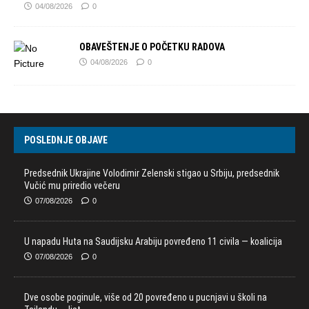
04/08/2026
0
OBAVEŠTENJE O POČETKU RADOVA
04/08/2026
0
POSLEDNJE OBJAVE
Predsednik Ukrajine Volodimir Zelenski stigao u Srbiju, predsednik
Vučić mu priredio večeru
07/08/2026
0
U napadu Huta na Saudijsku Arabiju povređeno 11 civila — koalicija
07/08/2026
0
Dve osobe poginule, više od 20 povređeno u pucnjavi u školi na