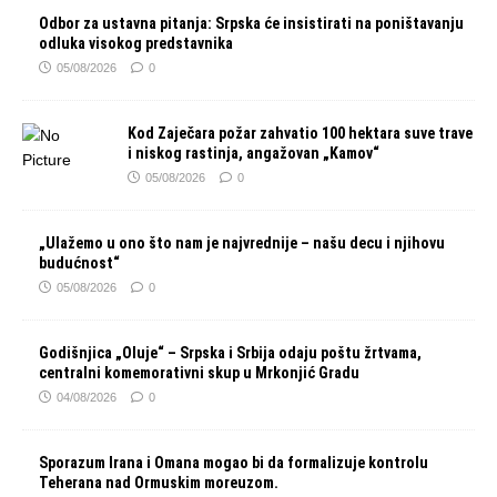
Odbor za ustavna pitanja: Srpska će insistirati na poništavanju
odluka visokog predstavnika
05/08/2026
0
Kod Zaječara požar zahvatio 100 hektara suve trave
i niskog rastinja, angažovan „Kamov“
05/08/2026
0
„Ulažemo u ono što nam je najvrednije – našu decu i njihovu
budućnost“
05/08/2026
0
Godišnjica „Oluje“ – Srpska i Srbija odaju poštu žrtvama,
centralni komemorativni skup u Mrkonjić Gradu
04/08/2026
0
Sporazum Irana i Omana mogao bi da formalizuje kontrolu
Teherana nad Ormuskim moreuzom.