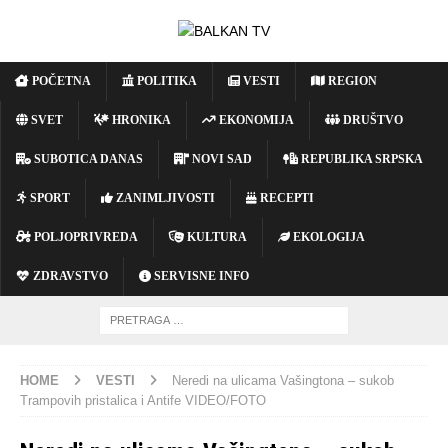
POČETNA
POLITIKA
VESTI
REGION
SVET
HRONIKA
EKONOMIJA
DRUŠTVO
SUBOTICA DANAS
NOVI SAD
REPUBLIKA SRPSKA
SPORT
ZANIMLJIVOSTI
RECEPTI
POLJOPRIVREDA
KULTURA
EKOLOGIJA
ZDRAVSTVO
SERVISNE INFO
HOME
VESTI
Neredi na ulicama Vašingtona – sukob
Trampovih pristalica i Antife VIDEO/FOTO