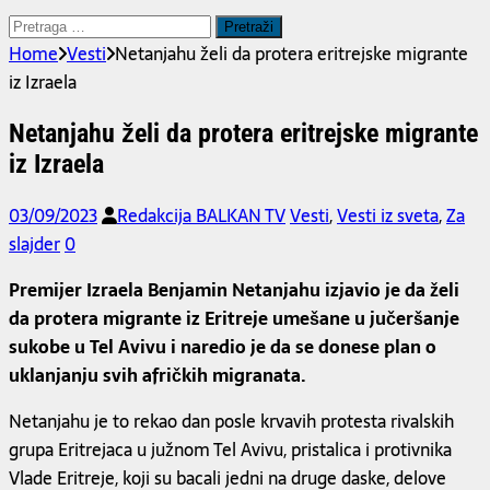
Pretraga
za:
Home
Vesti
Netanjahu želi da protera eritrejske migrante
iz Izraela
Netanjahu želi da protera eritrejske migrante
iz Izraela
03/09/2023
Redakcija BALKAN TV
Vesti
,
Vesti iz sveta
,
Za
slajder
0
Premijer Izraela Benjamin Netanjahu izjavio je da želi
da protera migrante iz Eritreje umešane u jučeršanje
sukobe u Tel Avivu i naredio je da se donese plan o
uklanjanju svih afričkih migranata.
Netanjahu je to rekao dan posle krvavih protesta rivalskih
grupa Eritrejaca u južnom Tel Avivu, pristalica i protivnika
Vlade Eritreje, koji su bacali jedni na druge daske, delove