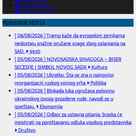
EKOLOGIJA
ZDRAVSTVO
SERVISNE INFO
POSLEDNJE VESTI
[ 06/08/2026 ]
Tramp kaže da evropskim zemljama
nedostaju snažne oružane snage zbog oslanjanja na
SAD.
Vesti
[ 05/08/2026 ]
NOVOSADSKA SINAGOGA – BISER
SECESIJE I SIMBOL NOVOG SADA
Kultura
[ 05/08/2026 ]
Ukratko: Šta se zna o najnovijoj
reorganizaciji ruskog vojnog vrha
Politika
[ 05/08/2026 ]
Blokada luka ugrožava polovinu
ukrajinskog izvoza gvozdene rude, navodi se u
izveštaju.
Ekonomija
[ 05/08/2026 ]
Odbor za ustavna pitanja: Srpska će
insistirati na poništavanju odluka visokog predstavnika
Društvo