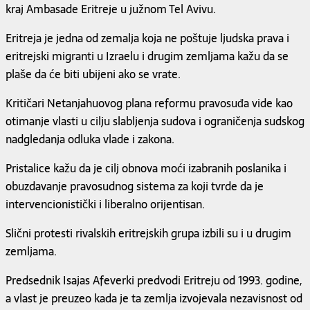
kraj Ambasade Eritreje u južnom Tel Avivu.
Eritreja je jedna od zemalja koja ne poštuje ljudska prava i
eritrejski migranti u Izraelu i drugim zemljama kažu da se
plaše da će biti ubijeni ako se vrate.
Kritičari Netanjahuovog plana reformu pravosuđa vide kao
otimanje vlasti u cilju slabljenja sudova i ograničenja sudskog
nadgledanja odluka vlade i zakona.
Pristalice kažu da je cilj obnova moći izabranih poslanika i
obuzdavanje pravosudnog sistema za koji tvrde da je
intervencionistički i liberalno orijentisan.
Slični protesti rivalskih eritrejskih grupa izbili su i u drugim
zemljama.
Predsednik Isajas Afeverki predvodi Eritreju od 1993. godine,
a vlast je preuzeo kada je ta zemlja izvojevala nezavisnost od