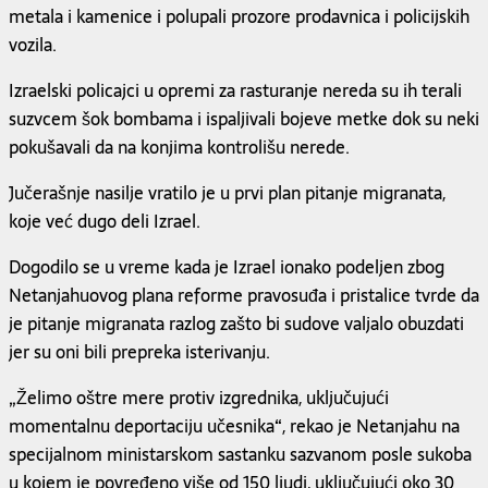
metala i kamenice i polupali prozore prodavnica i policijskih
vozila.
Izraelski policajci u opremi za rasturanje nereda su ih terali
suzvcem šok bombama i ispaljivali bojeve metke dok su neki
pokušavali da na konjima kontrolišu nerede.
Jučerašnje nasilje vratilo je u prvi plan pitanje migranata,
koje već dugo deli Izrael.
Dogodilo se u vreme kada je Izrael ionako podeljen zbog
Netanjahuovog plana reforme pravosuđa i pristalice tvrde da
je pitanje migranata razlog zašto bi sudove valjalo obuzdati
jer su oni bili prepreka isterivanju.
„Želimo oštre mere protiv izgrednika, uključujući
momentalnu deportaciju učesnika“, rekao je Netanjahu na
specijalnom ministarskom sastanku sazvanom posle sukoba
u kojem je povređeno više od 150 ljudi, uključujući oko 30