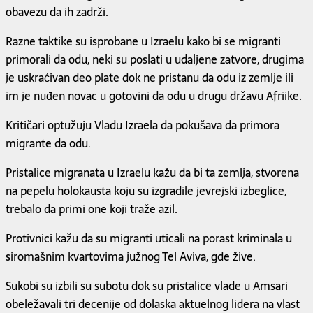
obavezu da ih zadrži.
Razne taktike su isprobane u Izraelu kako bi se migranti
primorali da odu, neki su poslati u udaljene zatvore, drugima
je uskraćivan deo plate dok ne pristanu da odu iz zemlje ili
im je nuđen novac u gotovini da odu u drugu državu Afriike.
Kritičari optužuju Vladu Izraela da pokušava da primora
migrante da odu.
Pristalice migranata u Izraelu kažu da bi ta zemlja, stvorena
na pepelu holokausta koju su izgradile jevrejski izbeglice,
trebalo da primi one koji traže azil.
Protivnici kažu da su migranti uticali na porast kriminala u
siromašnim kvartovima južnog Tel Aviva, gde žive.
Sukobi su izbili su subotu dok su pristalice vlade u Amsari
obeležavali tri decenije od dolaska aktuelnog lidera na vlast