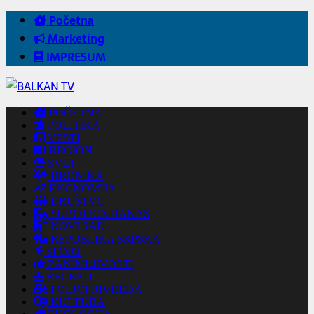
Početna
Marketing
IMPRESUM
POČETNA
POLITIKA
VESTI
REGION
SVET
HRONIKA
EKONOMIJA
DRUŠTVO
SUBOTICA DANAS
NOVI SAD
REPUBLIKA SRPSKA
SPORT
ZANIMLJIVOSTI
RECEPTI
POLJOPRIVREDA
KULTURA