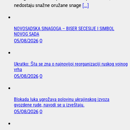
nedostaju snažne oružane snage
[...]
NOVOSADSKA SINAGOGA – BISER SECESIJE I SIMBOL
NOVOG SADA
05/08/2026
0
Ukratko: Šta se zna o najnovijoj reorganizaciji ruskog vojnog
vrha
05/08/2026
0
Blokada luka ugrožava polovinu ukrajinskog izvoza
gvozdene rude, navodi se u izveštaju.
05/08/2026
0