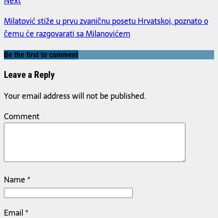
Next
Milatović stiže u prvu zvaničnu posetu Hrvatskoj, poznato o
čemu će razgovarati sa Milanovićem
Be the first to comment
Leave a Reply
Your email address will not be published.
Comment
Name
*
Email
*