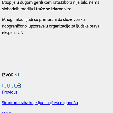
Etiopije u dugom gerilskom ratu.Izbora nije bilo, nema
slobodnih medija i traže se izlazne vize.
Mnogi mladi ljudi su primorani da služe vojsku
neograničeno, upzoravaju organizacije za ljudska prava i
eksperti UN.
IZVOR:
N1
Previous
Simptomi raka koje ljudi najčešće ignorišu