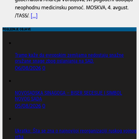
neophodnu medicinsku pomoć. MOSKVA, 4. avgust.
/TASS/.
[...]
POSLEDNJE OBJAVE
Tramp kaže da evropskim zemljama nedostaju snažne
oružane snage zbog oslanjanja na SAD.
06/08/2026
0
NOVOSADSKA SINAGOGA – BISER SECESIJE I SIMBOL
NOVOG SADA
05/08/2026
0
Ukratko: Šta se zna o najnovijoj reorganizaciji ruskog vojnog
vrha