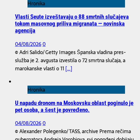
Hronika
Vlasti Seute izveštavaju o 88 smrtnih slučajeva
tokom masovnog priliva migranata — novinska
agencija
04/08/2026
0
© Adri Salido/ Getty Images Španska vladina pres-
služba je 2. avgusta izvestila o 72 smrtna slučaja, a
marokanske vlasti o 11
[...]
Hronika
U napadu dronom na Moskovsku oblast poginulo je
pet osoba, a šest je povređeno.
04/08/2026
0
© Alexander Polegenko/ TASS, archive Prema rečima
gubernatora Andreja Vorobjova, svi pogođeni dobijaju