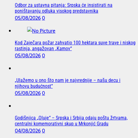
Odbor za ustavna pitanja: Srpska će insistirati na
poništavanju odluka visokog predstavnika
05/08/2026
0
Kod Zaječara požar zahvatio 100 hektara suve trave i niskog
rastinja, angažovan „Kamov“
05/08/2026
0
„Ulažemo u ono što nam je najvrednije – našu decu i
njihovu budućnost“
05/08/2026
0
Godišnjica „Oluje“ – Srpska i Srbija odaju poštu žrtvama,
centralni komemorativni skup u Mrkonjić Gradu
04/08/2026
0