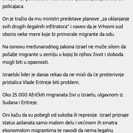
policajaca.
On je tražio da mu ministri predstave planove „za uklanjanje
svih drugih ilegalnih infitratora“ i naveo da je Vrhovni sud
oborio neke mere koje bi primorale migrante da odu.
Na osnovu međunarodnog zakona Izrael ne može silom da
pošalje migrante u zemlju u kojoj bi njihov život i sloboda
mogli biti u opasnosti.
Izraelski lider je danas rekao da ne misli da će protierivnje
pristalica Vlade Eritreje biti problem.
Oko 25.000 Afričkih migranata živi u Izraelu, ulgavnom iz
Sudana i Eritreje.
Oni kažu da su pobegli od sukoba ili represije. Izrael priznaje
status azilanata samo malom delu i većinom ih smatra
ekonomskim migrantima te navodi da nema legalnu