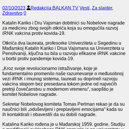
02/10/2023
Redakcija BALKAN TV
Vesti
,
Za slajder
,
Zdravstvo
0
Katalin Kariko i Dru Vajsman dobitnici su Nobelove nagrade
za medicinu zbog svojih otkrića koja su omogućila razvoj
iRNK vakcina protiv kovida-19.
Otkrića dva laureata, profesorke Univerziteta u Segedinu u
Mađarskoj Katalin Kariko i Drua Vajsmana sa Univerziteta u
Pensilvaniji, ključna su bila u razvoju efikasne iRNK vakcine
u borbi protiv pandemije kovida-19.
„Kroz svoje revolucionarno istraživanje, koje je
fundamentalno promenilo naše razumevanje o međusobnoj
vezi iRNK i imunog sistema, laureati su doprineli razvoju
vakcina stopom bez presedana tokom jedne od najvećih
pretnji čovečanstvu u modernom vremenu“, saopštio je
komitet Nobelove nagrade.
Sekretar Nobelovog komiteta Tomas Perlman rekao je da su
naučnici bili „oduševljeni i preplavljeni emocijama“ kada su
ih kontaktirali i obavestili da su dobili nagrade.
Katalina Kariko rođena je u Mađarskoj 1959. godine. Studiju