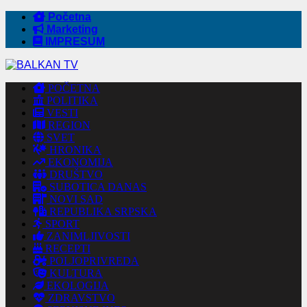
Početna
Marketing
IMPRESUM
POČETNA
POLITIKA
VESTI
REGION
SVET
HRONIKA
EKONOMIJA
DRUŠTVO
SUBOTICA DANAS
NOVI SAD
REPUBLIKA SRPSKA
SPORT
ZANIMLJIVOSTI
RECEPTI
POLJOPRIVREDA
KULTURA
EKOLOGIJA
ZDRAVSTVO