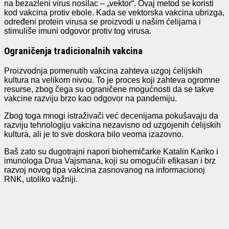
na bezazleni virus nosilac – „vektor“. Ovaj metod se koristi
kod vakcina protiv ebole. Kada se vektorska vakcina ubrizga,
određeni protein virusa se proizvodi u našim ćelijama i
stimuliše imuni odgovor protiv tog virusa.
Ograničenja tradicionalnih vakcina
Proizvodnja pomenutih vakcina zahteva uzgoj ćelijskih
kultura na velikom nivou. To je proces koji zahteva ogromne
resurse, zbog čega su ograničene mogućnosti da se takve
vakcine razviju brzo kao odgovor na pandemiju.
Zbog toga mnogi istraživači već decenijama pokušavaju da
razviju tehnologiju vakcina nezavisno od uzgojenih ćelijskih
kultura, ali je to sve doskora bilo veoma izazovno.
Baš zato su dugotrajni napori biohemičarke Katalin Kariko i
imunologa Drua Vajsmana, koji su omogućili efikasan i brz
razvoj novog tipa vakcina zasnovanog na informacionoj
RNK, utoliko važniji.