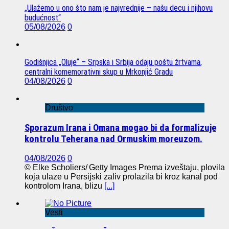
„Ulažemo u ono što nam je najvrednije – našu decu i njihovu
budućnost“
05/08/2026
0
Godišnjica „Oluje“ – Srpska i Srbija odaju poštu žrtvama,
centralni komemorativni skup u Mrkonjić Gradu
04/08/2026
0
Društvo
Sporazum Irana i Omana mogao bi da formalizuje
kontrolu Teherana nad Ormuskim moreuzom.
04/08/2026
0
© Elke Scholiers/ Getty Images Prema izveštaju, plovila
koja ulaze u Persijski zaliv prolazila bi kroz kanal pod
kontrolom Irana, blizu
[...]
Vesti