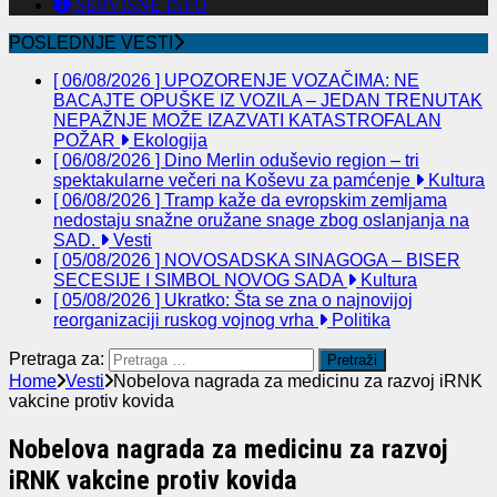
SERVISNE INFO
POSLEDNJE VESTI
[ 06/08/2026 ]
UPOZORENJE VOZAČIMA: NE
BACAJTE OPUŠKE IZ VOZILA – JEDAN TRENUTAK
NEPAŽNJE MOŽE IZAZVATI KATASTROFALAN
POŽAR
Ekologija
[ 06/08/2026 ]
Dino Merlin oduševio region – tri
spektakularne večeri na Koševu za pamćenje
Kultura
[ 06/08/2026 ]
Tramp kaže da evropskim zemljama
nedostaju snažne oružane snage zbog oslanjanja na
SAD.
Vesti
[ 05/08/2026 ]
NOVOSADSKA SINAGOGA – BISER
SECESIJE I SIMBOL NOVOG SADA
Kultura
[ 05/08/2026 ]
Ukratko: Šta se zna o najnovijoj
reorganizaciji ruskog vojnog vrha
Politika
Pretraga za:
Home
Vesti
Nobelova nagrada za medicinu za razvoj iRNK
vakcine protiv kovida
Nobelova nagrada za medicinu za razvoj
iRNK vakcine protiv kovida