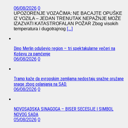
06/08/2026
0
UPOZORENJE VOZAČIMA: NE BACAJTE OPUŠKE
IZ VOZILA – JEDAN TRENUTAK NEPAŽNJE MOŽE
IZAZVATI KATASTROFALAN POŽAR Zbog visokih
temperatura i dugotrajnog
[...]
Dino Merlin oduševio region – tri spektakularne večeri na
Koševu za pamćenje
06/08/2026
0
Tramp kaže da evropskim zemljama nedostaju snažne oružane
snage zbog oslanjanja na SAD.
06/08/2026
0
NOVOSADSKA SINAGOGA – BISER SECESIJE I SIMBOL
NOVOG SADA
05/08/2026
0