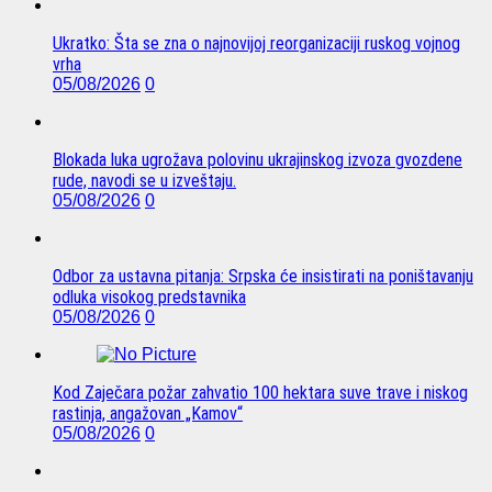
Ukratko: Šta se zna o najnovijoj reorganizaciji ruskog vojnog
vrha
05/08/2026
0
Blokada luka ugrožava polovinu ukrajinskog izvoza gvozdene
rude, navodi se u izveštaju.
05/08/2026
0
Odbor za ustavna pitanja: Srpska će insistirati na poništavanju
odluka visokog predstavnika
05/08/2026
0
Kod Zaječara požar zahvatio 100 hektara suve trave i niskog
rastinja, angažovan „Kamov“
05/08/2026
0