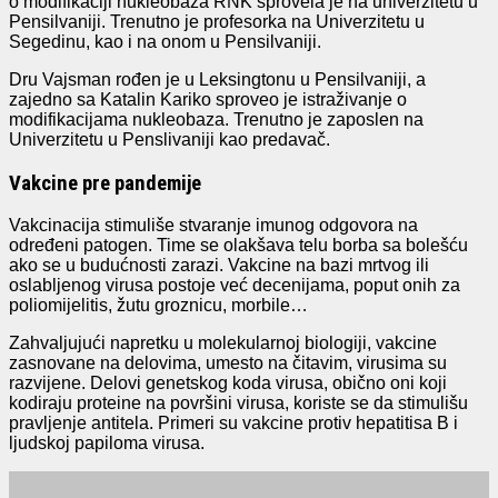
o modifikaciji nukleobaza RNK sprovela je na univerzitetu u
Pensilvaniji. Trenutno je profesorka na Univerzitetu u
Segedinu, kao i na onom u Pensilvaniji.
Dru Vajsman rođen je u Leksingtonu u Pensilvaniji, a
zajedno sa Katalin Kariko sproveo je istraživanje o
modifikacijama nukleobaza. Trenutno je zaposlen na
Univerzitetu u Penslivaniji kao predavač.
Vakcine pre pandemije
Vakcinacija stimuliše stvaranje imunog odgovora na
određeni patogen. Time se olakšava telu borba sa bolešću
ako se u budućnosti zarazi. Vakcine na bazi mrtvog ili
oslabljenog virusa postoje već decenijama, poput onih za
poliomijelitis, žutu groznicu, morbile…
Zahvaljujući napretku u molekularnoj biologiji, vakcine
zasnovane na delovima, umesto na čitavim, virusima su
razvijene. Delovi genetskog koda virusa, obično oni koji
kodiraju proteine na površini virusa, koriste se da stimulišu
pravljenje antitela. Primeri su vakcine protiv hepatitisa B i
ljudskoj papiloma virusa.