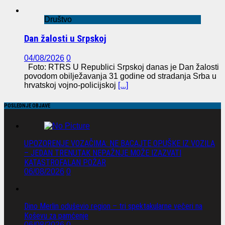
Društvo
Dan žalosti u Srpskoj
04/08/2026
0
Foto: RTRS U Republici Srpskoj danas je Dan žalosti
povodom obilježavanja 31 godine od stradanja Srba u
hrvatskoj vojno-policijskoj
[...]
POSLEDNJE OBJAVE
UPOZORENJE VOZAČIMA: NE BACAJTE OPUŠKE IZ VOZILA
– JEDAN TRENUTAK NEPAŽNJE MOŽE IZAZVATI
KATASTROFALAN POŽAR
06/08/2026
0
Dino Merlin oduševio region – tri spektakularne večeri na
Koševu za pamćenje
06/08/2026
0