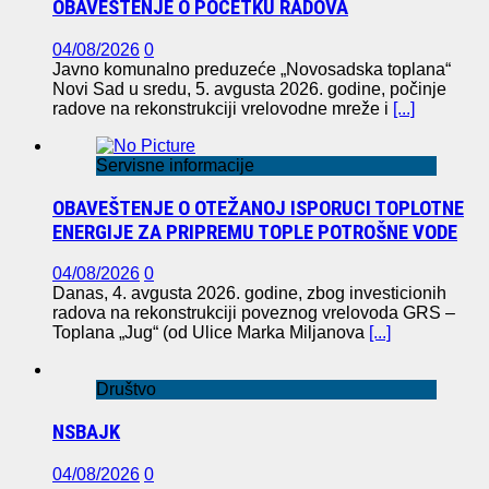
OBAVEŠTENJE O POČETKU RADOVA
04/08/2026
0
Javno komunalno preduzeće „Novosadska toplana“
Novi Sad u sredu, 5. avgusta 2026. godine, počinje
radove na rekonstrukciji vrelovodne mreže i
[...]
Servisne informacije
OBAVEŠTENJE O OTEŽANOJ ISPORUCI TOPLOTNE
ENERGIJE ZA PRIPREMU TOPLE POTROŠNE VODE
04/08/2026
0
Danas, 4. avgusta 2026. godine, zbog investicionih
radova na rekonstrukciji poveznog vrelovoda GRS –
Toplana „Jug“ (od Ulice Marka Miljanova
[...]
Društvo
NSBAJK
04/08/2026
0