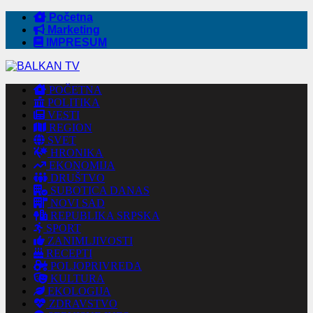
Početna
Marketing
IMPRESUM
POČETNA
POLITIKA
VESTI
REGION
SVET
HRONIKA
EKONOMIJA
DRUŠTVO
SUBOTICA DANAS
NOVI SAD
REPUBLIKA SRPSKA
SPORT
ZANIMLJIVOSTI
RECEPTI
POLJOPRIVREDA
KULTURA
EKOLOGIJA
ZDRAVSTVO