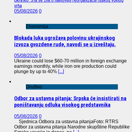
Ukratko: Šta se zna o najnovijoj reorganizaciji ruskog vojnog
vrha
05/08/2026
0
Ekonomija
Blokada luka ugrožava polovinu ukrajinskog
izvoza gvozdene rude, navodi se u izveštaju.
05/08/2026
0
Ukraine could lose $60-70 million in foreign exchange
earnings monthly, while iron ore production could
plunge by up to 40%
[...]
Društvo
Odbor za ustavna pitanja: Srpska će insistirati na
poništavanju odluka visokog predstavnika
05/08/2026
0
Sjednica Odbora za ustavna pitanjaFoto: RTRS
Odbor za ustavna pitanja Narodne skupštine Republike