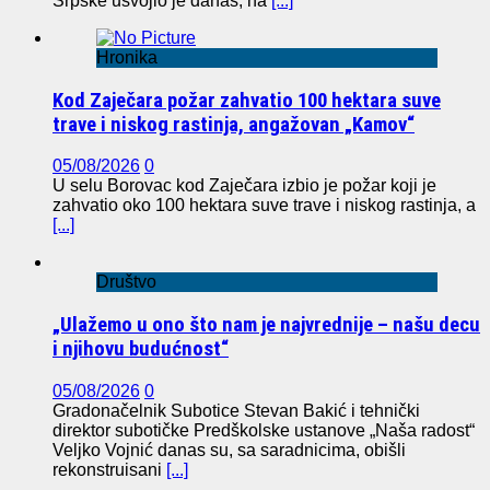
Srpske usvojio je danas, na
[...]
Hronika
Kod Zaječara požar zahvatio 100 hektara suve
trave i niskog rastinja, angažovan „Kamov“
05/08/2026
0
U selu Borovac kod Zaječara izbio je požar koji je
zahvatio oko 100 hektara suve trave i niskog rastinja, a
[...]
Društvo
„Ulažemo u ono što nam je najvrednije – našu decu
i njihovu budućnost“
05/08/2026
0
Gradonačelnik Subotice Stevan Bakić i tehnički
direktor subotičke Predškolske ustanove „Naša radost“
Veljko Vojnić danas su, sa saradnicima, obišli
rekonstruisani
[...]