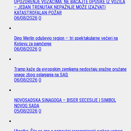
UPOZORENJE VOZAČIMA: NE BACAJTE OPUŠKE IZ VOZILA
– JEDAN TRENUTAK NEPAŽNJE MOŽE IZAZVATI
KATASTROFALAN POŽAR
06/08/2026
0
Dino Merlin oduševio region – tri spektakularne večeri na
Koševu za pamćenje
06/08/2026
0
Tramp kaže da evropskim zemljama nedostaju snažne oružane
snage zbog oslanjanja na SAD.
06/08/2026
0
NOVOSADSKA SINAGOGA – BISER SECESIJE I SIMBOL
NOVOG SADA
05/08/2026
0