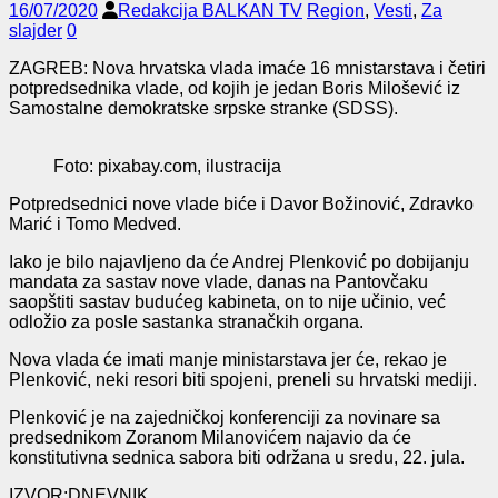
16/07/2020
Redakcija BALKAN TV
Region
,
Vesti
,
Za
slajder
0
ZAGREB: Nova hrvatska vlada imaće 16 mnistarstava i četiri
potpredsednika vlade, od kojih je jedan Boris Milošević iz
Samostalne demokratske srpske stranke (SDSS).
Foto: pixabay.com, ilustracija
Potpredsednici nove vlade biće i Davor Božinović, Zdravko
Marić i Tomo Medved.
Iako je bilo najavljeno da će Andrej Plenković po dobijanju
mandata za sastav nove vlade, danas na Pantovčaku
saopštiti sastav budućeg kabineta, on to nije učinio, već
odložio za posle sastanka stranačkih organa.
Nova vlada će imati manje ministarstava jer će, rekao je
Plenković, neki resori biti spojeni, preneli su hrvatski mediji.
Plenković je na zajedničkoj konferenciji za novinare sa
predsednikom Zoranom Milanovićem najavio da će
konstitutivna sednica sabora biti održana u sredu, 22. jula.
IZVOR:DNEVNIK