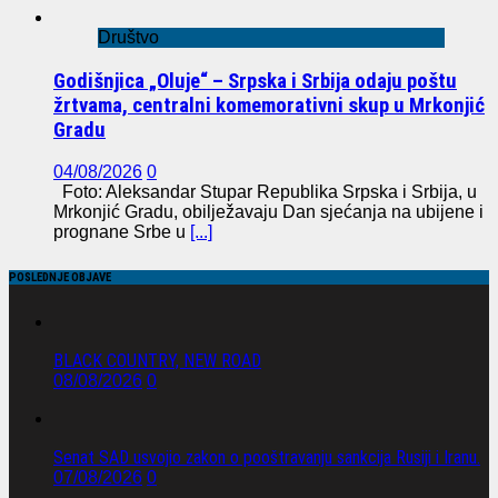
Društvo
Godišnjica „Oluje“ – Srpska i Srbija odaju poštu
žrtvama, centralni komemorativni skup u Mrkonjić
Gradu
04/08/2026
0
Foto: Aleksandar Stupar Republika Srpska i Srbija, u
Mrkonjić Gradu, obilježavaju Dan sjećanja na ubijene i
prognane Srbe u
[...]
POSLEDNJE OBJAVE
BLACK COUNTRY, NEW ROAD
08/08/2026
0
Senat SAD usvojio zakon o pooštravanju sankcija Rusiji i Iranu.
07/08/2026
0