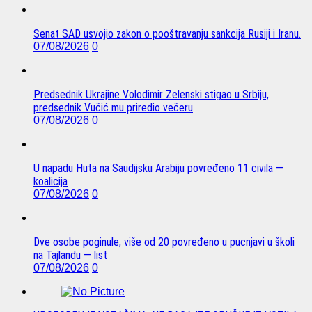
Senat SAD usvojio zakon o pooštravanju sankcija Rusiji i Iranu.
07/08/2026
0
Predsednik Ukrajine Volodimir Zelenski stigao u Srbiju,
predsednik Vučić mu priredio večeru
07/08/2026
0
U napadu Huta na Saudijsku Arabiju povređeno 11 civila —
koalicija
07/08/2026
0
Dve osobe poginule, više od 20 povređeno u pucnjavi u školi
na Tajlandu — list
07/08/2026
0