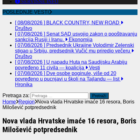
SERVISNE INFO
POSLEDNJE VESTI
[ 08/08/2026 ]
BLACK COUNTRY, NEW ROAD
Društvo
[ 07/08/2026 ]
Senat SAD usvojio zakon o pooštravanju
sankcija Rusiji i Iranu.
Ekonomija
[ 07/08/2026 ]
Predsednik Ukrajine Volodimir Zelenski
stigao u Srbiju, predsednik Vučić mu priredio večeru
Društvo
[ 07/08/2026 ]
U napadu Huta na Saudijsku Arabiju
povređeno 11 civila — koalicija
Vesti
[ 07/08/2026 ]
Dve osobe poginule, više od 20
povređeno u pucnjavi u školi na Tajlandu — list
Hronika
Pretraga za:
Home
Region
Nova vlada Hrvatske imaće 16 resora, Boris
Milošević potpredsednik
Nova vlada Hrvatske imaće 16 resora, Boris
Milošević potpredsednik