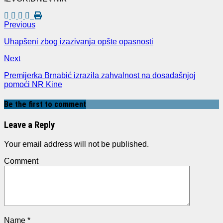
Previous
Uhapšeni zbog izazivanja opšte opasnosti
Next
Premijerka Brnabić izrazila zahvalnost na dosadašnjoj
pomoći NR Kine
Be the first to comment
Leave a Reply
Your email address will not be published.
Comment
Name
*