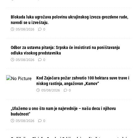
Blokada luka ugrožava polovinu ukrajinskog izvoza gvozdene rude,
navodi se u izveštaju.
05/08/2026
0
Odbor za ustavna pitanja: Srpska će insistirati na poništavanju
odluka visokog predstavnika
05/08/2026
0
Kod Zaječara požar zahvatio 100 hektara suve trave i
niskog rastinja, angažovan „Kamov“
05/08/2026
0
„Ulažemo u ono što nam je najvrednije – našu decu i njihovu
budućnost“
05/08/2026
0