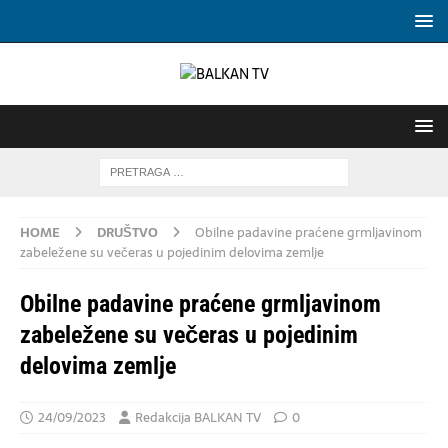
HOME
DRUŠTVO
Obilne padavine praćene grmljavinom
zabeležene su večeras u pojedinim delovima zemlje
Obilne padavine praćene grmljavinom
zabeležene su večeras u pojedinim
delovima zemlje
24/09/2023
Redakcija BALKAN TV
0