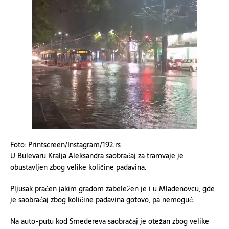
Foto: Printscreen/Instagram/192.rs
U Bulevaru Kralja Aleksandra saobraćaj za tramvaje je
obustavljen zbog velike količine padavina.
Pljusak praćen jakim gradom zabeležen je i u Mladenovcu, gde
je saobraćaj zbog količine padavina gotovo, pa nemoguć.
Na auto-putu kod Smedereva saobraćaj je otežan zbog velike