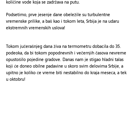
količine vode koja se zadržava na putu.
Podsetimo, prve jesenje dane obeležile su turbulentne
vremenske prilike, a baš kao i tokom leta, Srbija je na udaru
ekstremnih vremenskih uslova!
Tokom jučerašnjeg dana živa na termometru dobacila do 35.
podeoka, da bi tokom popodnevnih i večernjih časova nevreme
opustošilo pojedine gradove. Danas nam je stigao hladni talas
koji će doneo obilne padavine u skoro svim delovima Srbije, a
upitno je koliko će vreme biti nestabilno do kraja meseca, a tek
u oktobru!