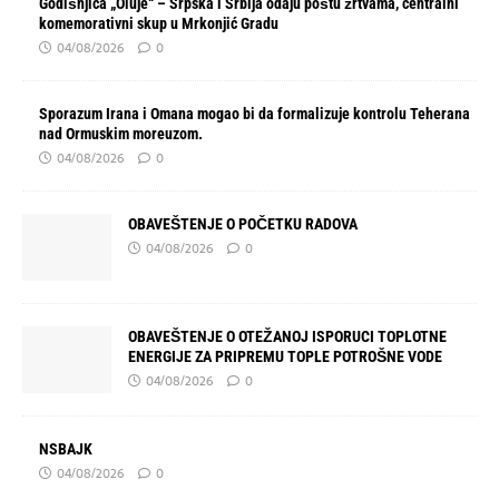
Godišnjica „Oluje“ – Srpska i Srbija odaju poštu žrtvama, centralni
komemorativni skup u Mrkonjić Gradu
04/08/2026
0
Sporazum Irana i Omana mogao bi da formalizuje kontrolu Teherana
nad Ormuskim moreuzom.
04/08/2026
0
OBAVEŠTENJE O POČETKU RADOVA
04/08/2026
0
OBAVEŠTENJE O OTEŽANOJ ISPORUCI TOPLOTNE
ENERGIJE ZA PRIPREMU TOPLE POTROŠNE VODE
04/08/2026
0
NSBAJK
04/08/2026
0