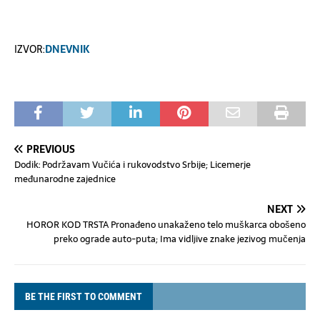
IZVOR:
DNEVNIK
PREVIOUS
Dodik: Podržavam Vučića i rukovodstvo Srbije; Licemerje
međunarodne zajednice
NEXT
HOROR KOD TRSTA Pronađeno unakaženo telo muškarca obošeno
preko ograde auto-puta; Ima vidljive znake jezivog mučenja
BE THE FIRST TO COMMENT