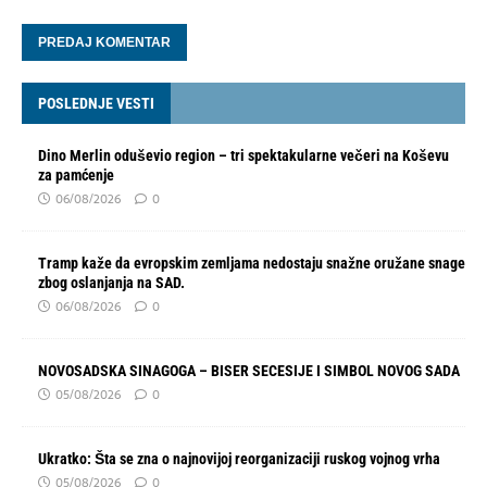
POSLEDNJE VESTI
Dino Merlin oduševio region – tri spektakularne večeri na Koševu
za pamćenje
06/08/2026
0
Tramp kaže da evropskim zemljama nedostaju snažne oružane snage
zbog oslanjanja na SAD.
06/08/2026
0
NOVOSADSKA SINAGOGA – BISER SECESIJE I SIMBOL NOVOG SADA
05/08/2026
0
Ukratko: Šta se zna o najnovijoj reorganizaciji ruskog vojnog vrha
05/08/2026
0