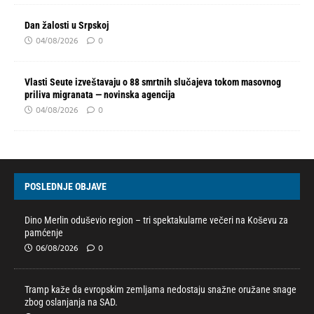
Dan žalosti u Srpskoj
04/08/2026
0
Vlasti Seute izveštavaju o 88 smrtnih slučajeva tokom masovnog
priliva migranata — novinska agencija
04/08/2026
0
POSLEDNJE OBJAVE
Dino Merlin oduševio region – tri spektakularne večeri na Koševu za
pamćenje
06/08/2026
0
Tramp kaže da evropskim zemljama nedostaju snažne oružane snage
zbog oslanjanja na SAD.