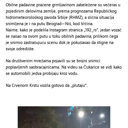
Obilne padavine praćene grmljavinom zabeležene su večeras u
pojedinim delovima zemlje, prema prognozama Republičkog
hidrometeorološkog zavoda Srbije (RHMZ), a slična situacija
snimljena je i na putu Beograd—Niš, kod Vrčina.
Naime, kako je podelila Instagram stranica „192_rs“, jedan vozač
se našao na ovom putu u toku obilnih padavina, prilikom čega
je snimio zastrašujuću scenu dok je pokušavao da stigne na
svoje odredište.
Na društvenim mrežama pojavili su se brojni snimci
poplavljenih saobraćajnicama. Na videu sa Čukarice se vidi kako
se automobili jedva probijaju kroz vodu.
Na Crvenom Krstu vozila gotovo da „plutaju“.