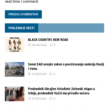
next time I comment.
POSLEDNJE VESTI
BLACK COUNTRY, NEW ROAD
08/08/2026
0
Senat SAD usvojio zakon o pooštravanju sankcija Rusiji
i Iranu.
07/08/2026
0
Predsednik Ukrajine Volodimir Zelenski stigao u
Srbiju, predsednik Vučić mu priredio večeru
07/08/2026
0