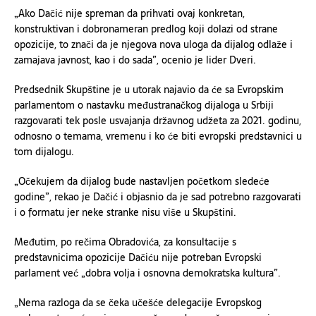
„Ako Dačić nije spreman da prihvati ovaj konkretan,
konstruktivan i dobronameran predlog koji dolazi od strane
opozicije, to znači da je njegova nova uloga da dijalog odlaže i
zamajava javnost, kao i do sada”, ocenio je lider Dveri.
Predsednik Skupštine je u utorak najavio da će sa Evropskim
parlamentom o nastavku međustranačkog dijaloga u Srbiji
razgovarati tek posle usvajanja državnog udžeta za 2021. godinu,
odnosno o temama, vremenu i ko će biti evropski predstavnici u
tom dijalogu.
„Očekujem da dijalog bude nastavljen početkom sledeće
godine”, rekao je Dačić i objasnio da je sad potrebno razgovarati
i o formatu jer neke stranke nisu više u Skupštini.
Međutim, po rečima Obradovića, za konsultacije s
predstavnicima opozicije Dačiću nije potreban Evropski
parlament već „dobra volja i osnovna demokratska kultura”.
„Nema razloga da se čeka učešće delegacije Evropskog