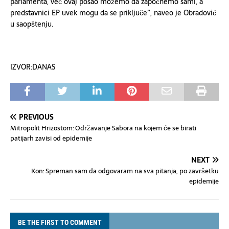
parlamenta, već ovaj posao možemo da započnemo sami, a
predstavnici EP uvek mogu da se priključe”, naveo je Obradović
u saopštenju.
IZVOR:DANAS
PREVIOUS
Mitropolit Hrizostom: Održavanje Sabora na kojem će se birati
patijarh zavisi od epidemije
NEXT
Kon: Spreman sam da odgovaram na sva pitanja, po završetku
epidemije
BE THE FIRST TO COMMENT