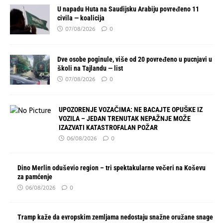
U napadu Huta na Saudijsku Arabiju povređeno 11
civila — koalicija
07/08/2026
0
Dve osobe poginule, više od 20 povređeno u pucnjavi u
školi na Tajlandu — list
07/08/2026
0
UPOZORENJE VOZAČIMA: NE BACAJTE OPUŠKE IZ
VOZILA – JEDAN TRENUTAK NEPAŽNJE MOŽE
IZAZVATI KATASTROFALAN POŽAR
06/08/2026
0
Dino Merlin oduševio region – tri spektakularne večeri na Koševu
za pamćenje
06/08/2026
0
Tramp kaže da evropskim zemljama nedostaju snažne oružane snage