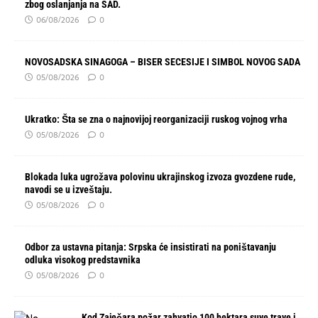
zbog oslanjanja na SAD.
06/08/2026
0
NOVOSADSKA SINAGOGA – BISER SECESIJE I SIMBOL NOVOG SADA
05/08/2026
0
Ukratko: Šta se zna o najnovijoj reorganizaciji ruskog vojnog vrha
05/08/2026
0
Blokada luka ugrožava polovinu ukrajinskog izvoza gvozdene rude,
navodi se u izveštaju.
05/08/2026
0
Odbor za ustavna pitanja: Srpska će insistirati na poništavanju
odluka visokog predstavnika
05/08/2026
0
Kod Zaječara požar zahvatio 100 hektara suve trave i