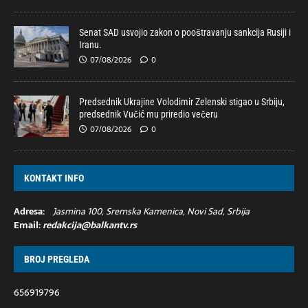
Senat SAD usvojio zakon o pooštravanju sankcija Rusiji i
Iranu.
07/08/2026
0
Predsednik Ukrajine Volodimir Zelenski stigao u Srbiju,
predsednik Vučić mu priredio večeru
07/08/2026
0
KONTAKT INFO
Adresa:
Jasmina 100, Sremska Kamenica, Novi Sad, Srbija
Email:
redakcija@balkantv.rs
BROJ PREGLEDA
656919796