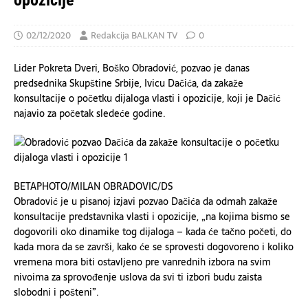
opozicije
02/12/2020
Redakcija BALKAN TV
0
Lider Pokreta Dveri, Boško Obradović, pozvao je danas
predsednika Skupštine Srbije, Ivicu Dačića, da zakaže
konsultacije o početku dijaloga vlasti i opozicije, koji je Dačić
najavio za početak sledeće godine.
BETAPHOTO/MILAN OBRADOVIC/DS
Obradović je u pisanoj izjavi pozvao Dačića da odmah zakaže
konsultacije predstavnika vlasti i opozicije, „na kojima bismo se
dogovorili oko dinamike tog dijaloga – kada će tačno početi, do
kada mora da se završi, kako će se sprovesti dogovoreno i koliko
vremena mora biti ostavljeno pre vanrednih izbora na svim
nivoima za sprovođenje uslova da svi ti izbori budu zaista
slobodni i pošteni”.