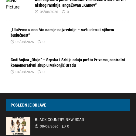
niskog rastinja, angažovan „Kamov“
05/08/2026
0
„Ulažemo u ono što nam je najvrednije – našu decu i njihovu
budućnost“
05/08/2026
0
Godišnjica „Oluje“ – Srpska i Srbija odaju poštu žrtvama, centralni
komemorativni skup u Mrkonjić Gradu
04/08/2026
0
POSLEDNJE OBJAVE
BLACK COUNTRY, NEW ROAD
08/08/2026
0