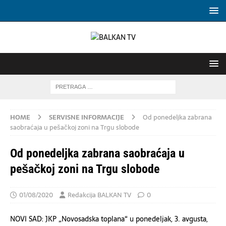
HOME
SERVISNE INFORMACIJE
Od ponedeljka zabrana
saobraćaja u pešačkoj zoni na Trgu slobode
Od ponedeljka zabrana saobraćaja u
pešačkoj zoni na Trgu slobode
01/08/2020
Redakcija BALKAN TV
0
NOVI SAD: JKP „Novosadska toplana“ u ponedeljak, 3. avgusta,