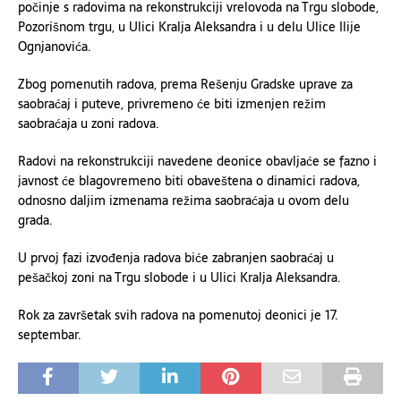
počinje s radovima na rekonstrukciji vrelovoda na Trgu slobode,
Pozorišnom trgu, u Ulici Kralja Aleksandra i u delu Ulice Ilije
Ognjanovića.
Zbog pomenutih radova, prema Rešenju Gradske uprave za
saobraćaj i puteve, privremeno će biti izmenjen režim
saobraćaja u zoni radova.
Radovi na rekonstrukciji navedene deonice obavljaće se fazno i
javnost će blagovremeno biti obaveštena o dinamici radova,
odnosno daljim izmenama režima saobraćaja u ovom delu
grada.
U prvoj fazi izvođenja radova biće zabranjen saobraćaj u
pešačkoj zoni na Trgu slobode i u Ulici Kralja Aleksandra.
Rok za završetak svih radova na pomenutoj deonici je 17.
septembar.