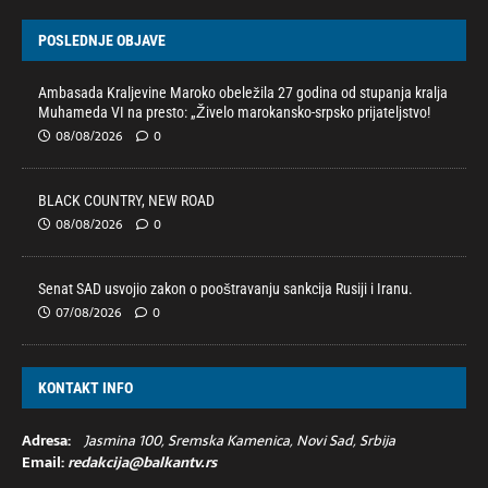
POSLEDNJE OBJAVE
Ambasada Kraljevine Maroko obeležila 27 godina od stupanja kralja
Muhameda VI na presto: „Živelo marokansko-srpsko prijateljstvo!
08/08/2026
0
BLACK COUNTRY, NEW ROAD
08/08/2026
0
Senat SAD usvojio zakon o pooštravanju sankcija Rusiji i Iranu.
07/08/2026
0
KONTAKT INFO
Adresa:
Jasmina 100, Sremska Kamenica, Novi Sad, Srbija
Email:
redakcija@balkantv.rs