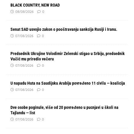
BLACK COUNTRY, NEW ROAD
08/08/2026
0
Senat SAD usvojio zakon o pooštravanju sankcija Rusiji i Iranu.
07/08/2026
0
Predsednik Ukrajine Volodimir Zelenski stigao u Srbiju, predsednik
Vučić mu priredio večeru
07/08/2026
0
U napadu Huta na Saudijsku Arabiju povređeno 11 civila — koalicija
07/08/2026
0
Dve osobe poginule, više od 20 povređeno u pucnjavi u školi na
Tajlandu — list
07/08/2026
0