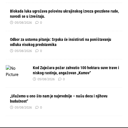
Blokada luka ugrožava polovinu ukrajinskog izvoza gvozdene rude,
navodi se u izveštaju.
05/08/2026
0
Odbor za ustavna pitanja: Srpska će insistirati na poništavanju
odluka visokog predstavnika
05/08/2026
0
Kod Zaječara požar zahvatio 100 hektara suve trave i
niskog rastinja, angažovan „Kamov“
05/08/2026
0
„Ulažemo u ono što nam je najvrednije – našu decu i njihovu
budućnost“
05/08/2026
0