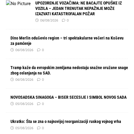
UPOZORENJE VOZAČIMA: NE BACAJTE OPUŠKE IZ
VOZILA – JEDAN TRENUTAK NEPAŽNJE MOŽE
IZAZVATI KATASTROFALAN POŽAR
06/08/2026
0
Dino Merlin oduševio region – tri spektakularne večeri na Koševu
za pamćenje
06/08/2026
0
Tramp kaže da evropskim zemljama nedostaju snažne oružane snage
zbog oslanjanja na SAD.
06/08/2026
0
NOVOSADSKA SINAGOGA – BISER SECESIJE I SIMBOL NOVOG SADA
05/08/2026
0
Ukratko: Šta se zna o najnovijoj reorganizaciji ruskog vojnog vrha
05/08/2026
0