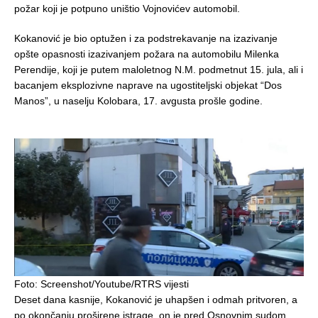
požar koji je potpuno uništio Vojnovićev automobil.
Kokanović je bio optužen i za podstrekavanje na izazivanje
opšte opasnosti izazivanjem požara na automobilu Milenka
Perendije, koji je putem maloletnog N.M. podmetnut 15. jula, ali i
bacanjem eksplozivne naprave na ugostiteljski objekat “Dos
Manos”, u naselju Kolobara, 17. avgusta prošle godine.
Foto: Screenshot/Youtube/RTRS vijesti
Deset dana kasnije, Kokanović je uhapšen i odmah pritvoren, a
po okončanju proširene istrage, on je pred Osnovnim sudom