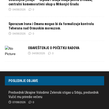
centralni komemorativni skup u Mrkonjić Gradu
04/08/2026
0
Sporazum Irana i Omana mogao bi da formalizuje kontrolu
Teherana nad Ormuskim moreuzom.
04/08/2026
0
OBAVEŠTENJE O POČETKU RADOVA
04/08/2026
0
POSLEDNJE OBJAVE
Predsednik Ukrajine Volodimir Zelenski stigao u Srbiju, predsednik
Vučić mu priredio večeru
07/08/2026
0