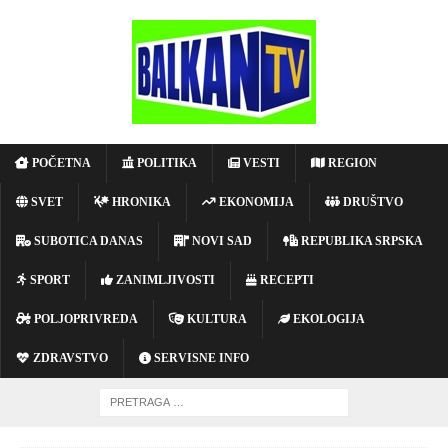
POČETNA
POLITIKA
VESTI
REGION
SVET
HRONIKA
EKONOMIJA
DRUŠTVO
SUBOTICA DANAS
NOVI SAD
REPUBLIKA SRPSKA
SPORT
ZANIMLJIVOSTI
RECEPTI
POLJOPRIVREDA
KULTURA
EKOLOGIJA
ZDRAVSTVO
SERVISNE INFO