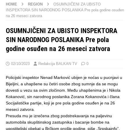
HOME
REGION
OSUMNJIČENI ZA UBISTO
INSPEKTORA SIN NARODNOG POSLANIKA Pre pola godine osuđen
na 26 meseci zatvora
OSUMNJIČENI ZA UBISTO INSPEKTORA
SIN NARODNOG POSLANIKA Pre pola
godine osuđen na 26 meseci zatvora
02/10/2023
Redakcija BALKAN TV
0
Policijski inspektor Nenad Marković ubijen je noćas u pucnjavi u
Bijeljini, a uhapšene su četiri osobe zbog sumnje da se mogu
dovesti u vezu sa ovim zločinom. Među uhapšenima je i Nikola
Kokanović, sin narodnog poslanika Zorana Kokanovića i člana
Socijalističke partije, koji je pre pola godine osuđen je na 26
meseci zatvora.
Presuda mu je izrečena zbog podstrekavanja na paljevinu
automobila skupštinskog zastupnika i bacanje bombe na
ugostiteljski obekat u Brčkom prošle godine, piše „Srpskainfo”.