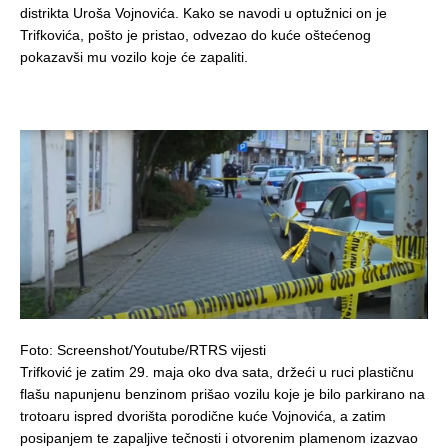
distrikta Uroša Vojnovića. Kako se navodi u optužnici on je
Trifkovića, pošto je pristao, odvezao do kuće oštećenog
pokazavši mu vozilo koje će zapaliti.
Foto: Screenshot/Youtube/RTRS vijesti
Trifković je zatim 29. maja oko dva sata, držeći u ruci plastičnu
flašu napunjenu benzinom prišao vozilu koje je bilo parkirano na
trotoaru ispred dvorišta porodične kuće Vojnovića, a zatim
posipanjem te zapaljive tečnosti i otvorenim plamenom izazvao