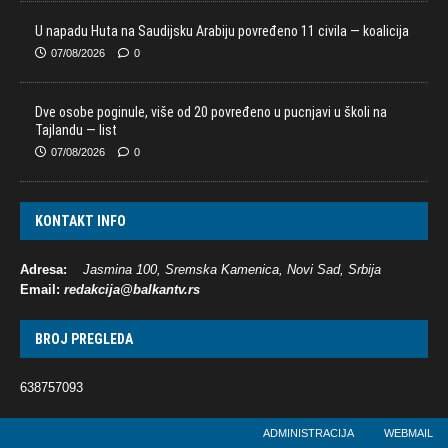
U napadu Huta na Saudijsku Arabiju povređeno 11 civila — koalicija
07/08/2026
0
Dve osobe poginule, više od 20 povređeno u pucnjavi u školi na
Tajlandu — list
07/08/2026
0
KONTAKT INFO
Adresa:
Jasmina 100, Sremska Kamenica, Novi Sad, Srbija
Email:
redakcija@balkantv.rs
BROJ PREGLEDA
638757093
ADMINISTRACIJA
WEBMAIL