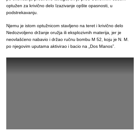
optužen za krivično delo Izazivanje opšte opasnosti, u
podstrekavanju.
Njemu je istom optužnicom stavljeno na teret i krivično delo
Nedozvoljeno držanje oružja ili eksplozivnih materija, jer je
neovlašćeno nabavio i držao ručnu bombu M 52, koju je N. M.
po njegovim uputama aktivirao i bacio na „Dos Manos”.