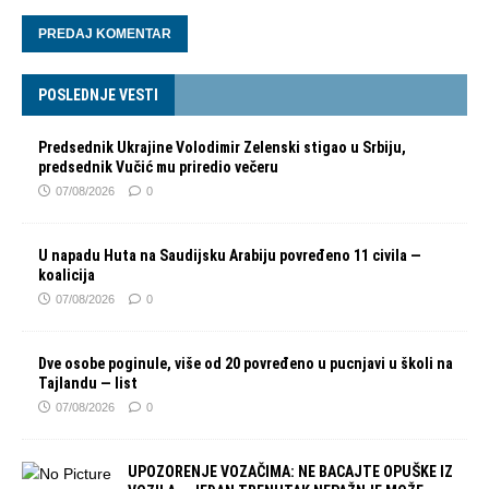
POSLEDNJE VESTI
Predsednik Ukrajine Volodimir Zelenski stigao u Srbiju,
predsednik Vučić mu priredio večeru
07/08/2026
0
U napadu Huta na Saudijsku Arabiju povređeno 11 civila —
koalicija
07/08/2026
0
Dve osobe poginule, više od 20 povređeno u pucnjavi u školi na
Tajlandu — list
07/08/2026
0
UPOZORENJE VOZAČIMA: NE BACAJTE OPUŠKE IZ