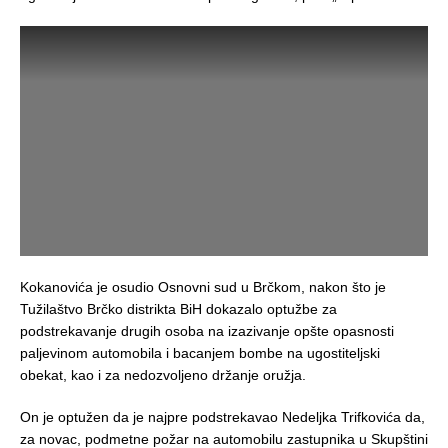
Kokanovića je osudio Osnovni sud u Brčkom, nakon što je
Tužilaštvo Brčko distrikta BiH dokazalo optužbe za
podstrekavanje drugih osoba na izazivanje opšte opasnosti
paljevinom automobila i bacanjem bombe na ugostiteljski
obekat, kao i za nedozvoljeno držanje oružja.
On je optužen da je najpre podstrekavao Nedeljka Trifkovića da,
za novac, podmetne požar na automobilu zastupnika u Skupštini