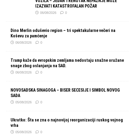
VOZILA – JEDAN TRENUTAK NEPAŽNJE MOŽE
IZAZVATI KATASTROFALAN POŽAR
06/08/2026
0
Dino Merlin oduševio region – tri spektakularne večeri na
Koševu za pamćenje
06/08/2026
0
Tramp kaže da evropskim zemljama nedostaju snažne oružane
snage zbog oslanjanja na SAD.
06/08/2026
0
NOVOSADSKA SINAGOGA – BISER SECESIJE I SIMBOL NOVOG
SADA
05/08/2026
0
Ukratko: Šta se zna o najnovijoj reorganizaciji ruskog vojnog
vrha
05/08/2026
0