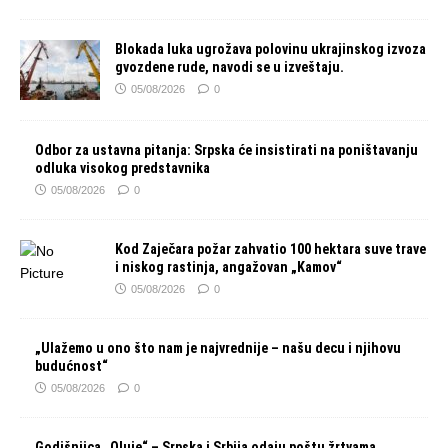
Blokada luka ugrožava polovinu ukrajinskog izvoza
gvozdene rude, navodi se u izveštaju.
05/08/2026
0
Odbor za ustavna pitanja: Srpska će insistirati na poništavanju
odluka visokog predstavnika
05/08/2026
0
Kod Zaječara požar zahvatio 100 hektara suve trave
i niskog rastinja, angažovan „Kamov“
05/08/2026
0
„Ulažemo u ono što nam je najvrednije – našu decu i njihovu
budućnost“
05/08/2026
0
Godišnjica „Oluje“ – Srpska i Srbija odaju poštu žrtvama,