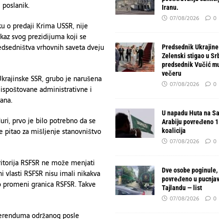
 poslanik.
Iranu.
07/08/2026
0
u o predaji Krima USSR, nije
kaz svog prezidijuma koji se
edsedništva vrhovnih saveta dveju
Predsednik Ukrajine
Zelenski stigao u Srb
predsednik Vučić mu
večeru
Ukrajinske SSR, grubo je narušena
07/08/2026
0
 ispoštovane administrativne i
ana.
U napadu Huta na Sa
uri, prvo je bilo potrebno da se
Arabiju povređeno 11
e pitao za mišljenje stanovništvo
koalicija
07/08/2026
0
ritorija RSFSR ne može menjati
Dve osobe poginule,
i vlasti RSFSR nisu imali nikakva
povređeno u pucnjav
 o promeni granica RSFSR. Takve
Tajlandu — list
07/08/2026
0
eferenduma održanog posle