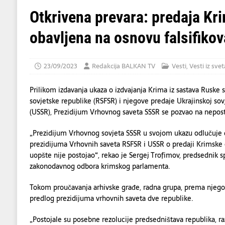
[ 07/08/2026 ]
U napadu Huta na Saudijsku 
Otkrivena prevara: predaja Kri
[ 07/08/2026 ]
Dve osobe poginule, više od
obavljena na osnovu falsifik
[ 08/08/2026 ]
BLACK COUNTRY, NEW R
23/09/2023
Redakcija BALKAN TV
Vesti
,
Vesti iz svet
Prilikom izdavanja ukaza o izdvajanja Krima iz sastava Ruske s
sovjetske republike (RSFSR) i njegove predaje Ukrajinskoj sovje
(USSR), Prezidijum Vrhovnog saveta SSSR se pozvao na nepos
„Prezidijum Vrhovnog sovjeta SSSR u svojom ukazu odlučuje d
prezidijuma Vrhovnih saveta RSFSR i USSR o predaji Krimske 
uopšte nije postojao“, rekao je Sergej Trofimov, predsednik s
zakonodavnog odbora krimskog parlamenta.
Tokom proučavanja arhivske građe, radna grupa, prema njegov
predlog prezidijuma vrhovnih saveta dve republike.
„Postojale su posebne rezolucije predsedništava republika, razl