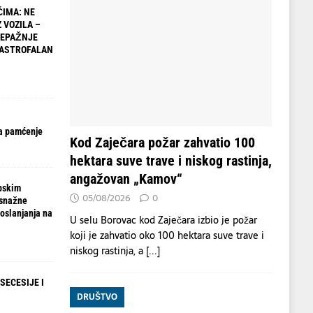
IMA: NE
 VOZILA –
NEPAŽNJE
TASTROFALAN
a pamćenje
Kod Zaječara požar zahvatio 100
hektara suve trave i niskog rastinja,
angažovan „Kamov“
pskim
05/08/2026
0
 snažne
oslanjanja na
U selu Borovac kod Zaječara izbio je požar
koji je zahvatio oko 100 hektara suve trave i
niskog rastinja, a
[...]
SECESIJE I
DRUŠTVO