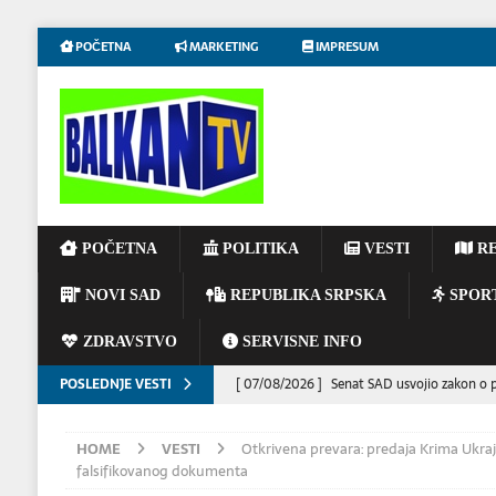
POČETNA
MARKETING
IMPRESUM
POČETNA
POLITIKA
VESTI
RE
NOVI SAD
REPUBLIKA SRPSKA
SPOR
ZDRAVSTVO
SERVISNE INFO
POSLEDNJE VESTI
[ 07/08/2026 ]
Senat SAD usvojio zakon o po
[ 07/08/2026 ]
Predsednik Ukrajine Volodim
HOME
VESTI
Otkrivena prevara: predaja Krima Ukraj
DRUŠTVO
falsifikovanog dokumenta