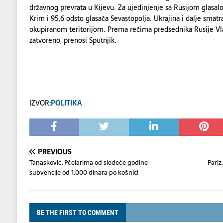
državnog prevrata u Kijevu. Za ujedinjenje sa Rusijom glasalo
Krim i 95,6 odsto glasača Sevastopolja. Ukrajina i dalje sma
okupiranom teritorijom. Prema rečima predsednika Rusije Vla
zatvoreno, prenosi Sputnjik.
IZVOR
:POLITIKA
PREVIOUS
Tanasković: Pčelarima od sledeće godine
Pariz
subvencije od 1.000 dinara po košnici
BE THE FIRST TO COMMENT