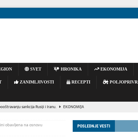
GION
SVET
HRONIKA
EKONOMIJA
T
ZANIMLJIVOSTI
RECEPTI
POLJOPRIVR
oštravanju sankcija Rusiji i Iranu.
EKONOMIJA
ir Zelenski stigao u Srbiju, predsednik Vučić mu priredio večeru
ini obavljena na osnovu
POSLEDNJE VESTI