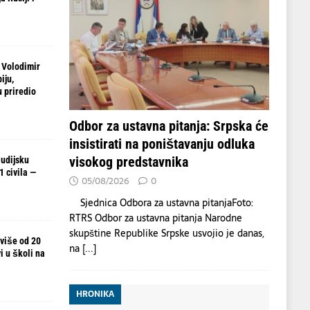
 Volodimir
iju,
 priredio
Odbor za ustavna pitanja: Srpska će
insistirati na poništavanju odluka
visokog predstavnika
udijsku
 civila —
05/08/2026
0
Sjednica Odbora za ustavna pitanjaFoto:
RTRS Odbor za ustavna pitanja Narodne
skupštine Republike Srpske usvojio je danas,
 više od 20
na
[...]
i u školi na
HRONIKA