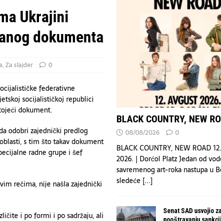
Arabiju povređeno 11 civila — koalicija
VESTI
ma Ukrajini
 20 povređeno u pucnjavi u školi na Tajlandu — list
HRONIKA
ovanog dokumenta
OAD
DRUŠTVO
a
,
Za slajder
0
ocijalističke federativne
tskoj socijalističkoj republici
tojeći dokument.
BLACK COUNTRY, NEW R
a odobri zajednički predlog
08/08/2026
0
oblasti, s tim što takav dokument
BLACK COUNTRY, NEW ROAD 12.
pecijalne radne grupe i šef
2026. | Dorćol Platz Jedan od vod
savremenog art-roka nastupa u 
sledeće
[...]
im rečima, nije našla zajednički
Senat SAD usvojio z
ičite i po formi i po sadržaju, ali
pooštravanju sankcija