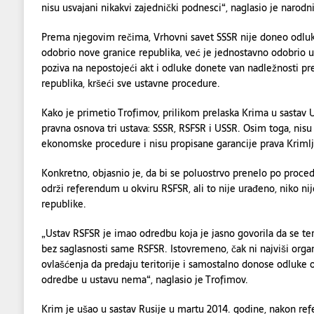
nisu usvajani nikakvi zajednički podnesci“, naglasio je narodni
Prema njegovim rečima, Vrhovni savet SSSR nije doneo odluk
odobrio nove granice republika, već je jednostavno odobrio u
poziva na nepostojeći akt i odluke donete van nadležnosti pr
republika, kršeći sve ustavne procedure.
Kako je primetio Trofimov, prilikom prelaska Krima u sastav 
pravna osnova tri ustava: SSSR, RSFSR i USSR. Osim toga, nisu
ekonomske procedure i nisu propisane garancije prava Krimlj
Konkretno, objasnio je, da bi se poluostrvo prenelo po proced
održi referendum u okviru RSFSR, ali to nije urađeno, niko nij
republike.
„Ustav RSFSR je imao odredbu koja je jasno govorila da se te
bez saglasnosti same RSFSR. Istovremeno, čak ni najviši organ
ovlašćenja da predaju teritorije i samostalno donose odluke
odredbe u ustavu nema“, naglasio je Trofimov.
Krim je ušao u sastav Rusije u martu 2014. godine, nakon r