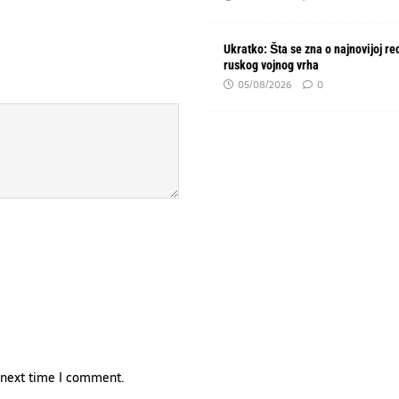
Ukratko: Šta se zna o najnovijoj re
ruskog vojnog vrha
05/08/2026
0
e next time I comment.