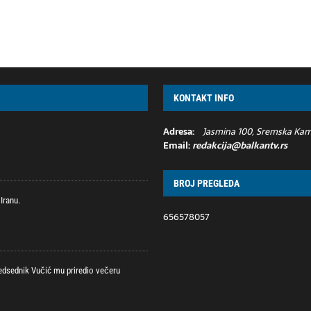
KONTAKT INFO
Adresa:
Jasmina 100, Sremska Kame
Email:
redakcija@balkantv.rs
BROJ PREGLEDA
Iranu.
656578057
redsednik Vučić mu priredio večeru