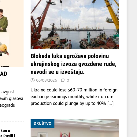
Blokada luka ugrožava polovinu
ukrajinskog izvoza gvozdene rude,
navodi se u izveštaju.
OAD
05/08/2026
0
Ukraine could lose $60-70 million in foreign
 avgust
exchange earnings monthly, while iron ore
ećih glasova
production could plunge by up to 40%
[...]
Beogradu
DRUŠTVO
akon o
 Rusiji i