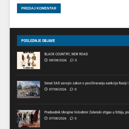
POSLEDNJE OBJAVE
BLACK COUNTRY, NEW ROAD
08/08/2026
0
Senat SAD usvojio zakon o pooštravanju sankcija Rusiji i 
07/08/2026
0
Predsednik Ukrajine Volodimir Zelenski stigao u Srbiju, p
07/08/2026
0