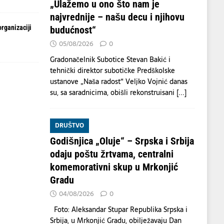
„Ulažemo u ono što nam je
najvrednije – našu decu i njihovu
organizaciji
budućnost“
05/08/2026
0
Gradonačelnik Subotice Stevan Bakić i
tehnički direktor subotičke Predškolske
ustanove „Naša radost“ Veljko Vojnić danas
su, sa saradnicima, obišli rekonstruisani
[...]
DRUŠTVO
Godišnjica „Oluje“ – Srpska i Srbija
odaju poštu žrtvama, centralni
komemorativni skup u Mrkonjić
Gradu
04/08/2026
0
Foto: Aleksandar Stupar Republika Srpska i
Srbija, u Mrkonjić Gradu, obilježavaju Dan