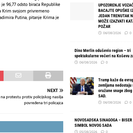
 je 96,77 odsto birača Republike
UPOZORENJE VOZAČ
tra Krim svojom privremeno
BACAJTE OPUŠKE IZ
JEDAN TRENUTAK 
dimira Putina, pitanje Krima je
MOŽE IZAZVATI KA
POŽAR
06/08/2026
0
Dino Merlin oduševio region – tri
spektakularne večeri na Koševu z
06/08/2026
0
Tramp kaže da evro
zemljama nedostaju
NEXT
oružane snage zbog 
SAD.
: na protestu protiv policijskog nasilja
06/08/2026
0
povređena tri policajca
NOVOSADSKA SINAGOGA – BISER 
SIMBOL NOVOG SADA
05/08/2026
0