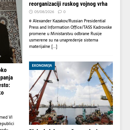
reorganizaciji ruskog vojnog vrha
05/08/2026
0
© Alexander Kazakov/Russian Presidential
Press and Information Office/TASS Kadrovske
promene u Ministarstvu odbrane Rusije
usmerene su na unapređenje sistema
materijalne
[...]
EKONOMIJA
oko
upanja
sto:
ko
amed VI
epublici
gradu