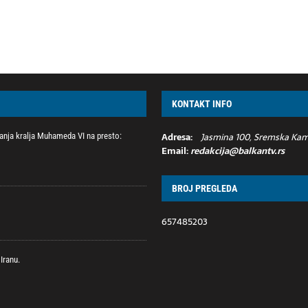
KONTAKT INFO
Adresa:
Jasmina 100, Sremska Kame
nja kralja Muhameda VI na presto:
Email:
redakcija@balkantv.rs
BROJ PREGLEDA
657485203
Iranu.