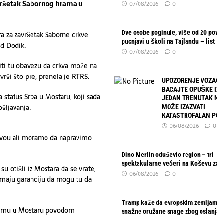
završetak Sabornog hrama u
07/08/2026
0
Dve osobe poginule, više od 20 po
ra za završetak Saborne crkve
pucnjavi u školi na Tajlandu — list
ad Dodik.
07/08/2026
0
diti tu obavezu da crkva može na
vrši što pre, prenela je RTRS.
UPOZORENJE VOZA
BACAJTE OPUŠKE I
 status Srba u Mostaru, koji sada
JEDAN TRENUTAK 
šljavanja.
MOŽE IZAZVATI
KATASTROFALAN P
06/08/2026
0
ivou ali moramo da napravimo
Dino Merlin oduševio region – tri
spektakularne večeri na Koševu z
su otišli iz Mostara da se vrate,
06/08/2026
0
 imaju garanciju da mogu tu da
Tramp kaže da evropskim zemljam
 hramu u Mostaru povodom
snažne oružane snage zbog oslanj