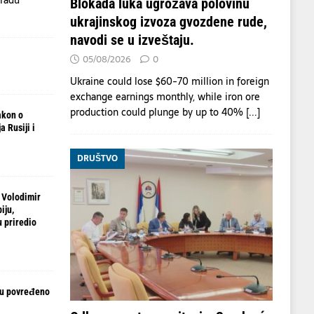
Blokada luka ugrožava polovinu
ukrajinskog izvoza gvozdene rude,
navodi se u izveštaju.
05/08/2026
0
Ukraine could lose $60-70 million in foreign
exchange earnings monthly, while iron ore
production could plunge by up to 40%
[...]
akon o
 Rusiji i
DRUŠTVO
 Volodimir
iju,
 priredio
ju povređeno