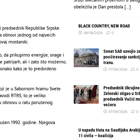
obeležila je Dan prestola
[...]
BLACK COUNTRY, NEW ROAD
 i predsednik Republike Srpske
08/08/2026
0
na obnovi jednog od najvećih
ovaj mostarski.
Senat SAD usvojio z
 da prikupimo energije, snage i
pooštravanju sankcija
 patrijarh, ali i zato što možemo,
Iranu.
 onako kako je to predviđeno
07/08/2026
0
Predsednik Ukrajine
koji je u Sabornom hramu Svete
Zelenski stigao u Srb
avodi RTRS, to je veliko
predsednik Vučić mu
aju obnovu u ratu porušenog
večeru
07/08/2026
0
rušen 1992. godine. Njegova
U napadu Huta na Saudijsku Arabi
11 civila — koalicija