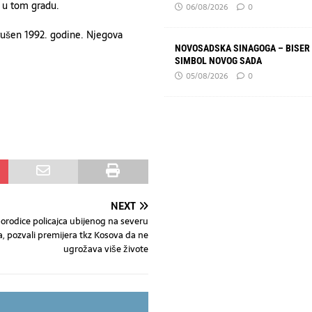
 u tom gradu.
06/08/2026
0
rušen 1992. godine. Njegova
NOVOSADSKA SINAGOGA – BISER 
SIMBOL NOVOG SADA
05/08/2026
0
NEXT
orodice policajca ubijenog na severu
, pozvali premijera tkz Kosova da ne
ugrožava više živote