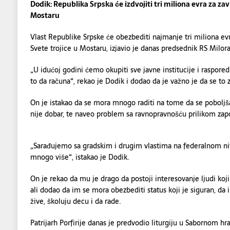
Dodik: Republika Srpska će izdvojiti tri miliona evra za 
Mostaru
Vlast Republike Srpske će obezbediti najmanje tri miliona ev
Svete trojice u Mostaru, izjavio je danas predsednik RS Milor
„U idućoj godini ćemo okupiti sve javne institucije i raspore
to da računa“, rekao je Dodik i dodao da je važno je da se to z
On je istakao da se mora mnogo raditi na tome da se poboljša
nije dobar, te naveo problem sa ravnopravnošću prilikom zapo
„Sarađujemo sa gradskim i drugim vlastima na federalnom n
mnogo više“, istakao je Dodik.
On je rekao da mu je drago da postoji interesovanje ljudi koji 
ali dodao da im se mora obezbediti status koji je siguran, da
žive, školuju decu i da rade.
Patrijarh Porfirije danas je predvodio liturgiju u Sabornom