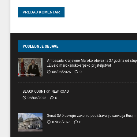
POSLEDNJE OBJAVE
Ambasada Kraljevine Maroko obeležila 27 godina od stupa
„Živelo marokansko-srpsko prijateljstvo!
08/08/2026
0
BLACK COUNTRY, NEW ROAD
08/08/2026
0
Senat SAD usvojio zakon o pooštravanju sankcija Rusiji i 
07/08/2026
0