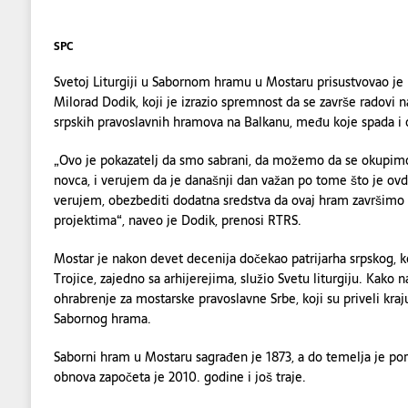
SPC
Svetoj Liturgiji u Sabornom hramu u Mostaru prisustvovao je
Milorad Dodik, koji je izrazio spremnost da se završe radovi 
srpskih pravoslavnih hramova na Balkanu, među koje spada i 
„Ovo je pokazatelj da smo sabrani, da možemo da se okupimo,
novca, i verujem da je današnji dan važan po tome što je ovde
verujem, obezbediti dodatna sredstva da ovaj hram završimo
projektima“, naveo je Dodik, prenosi RTRS.
Mostar je nakon devet decenija dočekao patrijarha srpskog, 
Trojice, zajedno sa arhijerejima, služio Svetu liturgiju. Kako n
ohrabrenje za mostarske pravoslavne Srbe, koji su priveli kr
Sabornog hrama.
Saborni hram u Mostaru sagrađen je 1873, a do temelja je po
obnova započeta je 2010. godine i još traje.