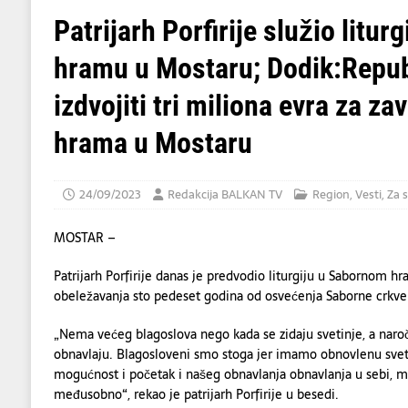
DRUŠTVO
Patrijarh Porfirije služio litu
[ 07/08/2026 ]
U napadu Huta na Saudijsku 
hramu u Mostaru; Dodik:Repub
[ 08/08/2026 ]
Ambasada Kraljevine Maroko
marokansko-srpsko prijateljstvo!
DRUŠ
izdvojiti tri miliona evra za z
hrama u Mostaru
24/09/2023
Redakcija BALKAN TV
Region
,
Vesti
,
Za s
MOSTAR –
Patrijarh Porfirije danas je predvodio liturgiju u Sabornom
obeležavanja sto pedeset godina od osvećenja Saborne crkve
„Nema većeg blagoslova nego kada se zidaju svetinje, a naro
obnavlaju. Blagosloveni smo stoga jer imamo obnovlenu sveti
mogućnost i početak i našeg obnavlanja obnavlanja u sebi, m
međusobno“, rekao je patrijarh Porfirije u besedi.