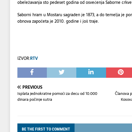
obeležavanja sto pedeset godina od osvećenja Saborne crkve
Saborni hram u Mostaru sagrađen je 1873, a do temelja je po
obnova započeta je 2010. godine i još traje.
IZVOR:
RTV
PREVIOUS
Isplata jednokratne pomoći za decu od 10.000
Članova p
dinara počinje sutra
Kosova
BE THE FIRST TO COMMENT