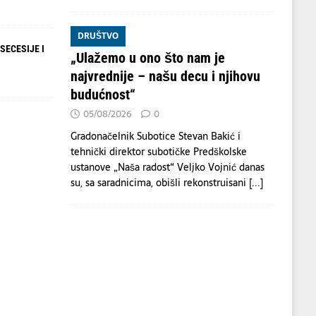
DRUŠTVO
SECESIJE I
„Ulažemo u ono što nam je
najvrednije – našu decu i njihovu
budućnost“
05/08/2026
0
Gradonačelnik Subotice Stevan Bakić i
tehnički direktor subotičke Predškolske
ustanove „Naša radost“ Veljko Vojnić danas
su, sa saradnicima, obišli rekonstruisani
[...]