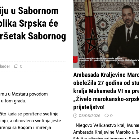
rgiju u Sabornom
Arabiju povređeno 11 civila — koalicija
VESTI
lika Srpska će
 obeležila 27 godina od stupanja kralja Muhameda VI na presto: „Živelo
TVO
avršetak Sabornog
lajder
0
Ambasada Kraljevine Mar
obeležila 27 godina od st
kralja Muhameda VI na pre
 hramu u Mostaru povodom
„Živelo marokansko-srps
 u tom gradu.
prijateljstvo!
čito kada se porušene svetinje
08/08/2026
0
nju, a obnovlena svetinja jeste
Njegovo Veličanstvo kralj Muh
irenja sa Bogom i mirenja
Ambasada Kraljevine Maroko u R
Srbiji svečanim prijemom u Beo