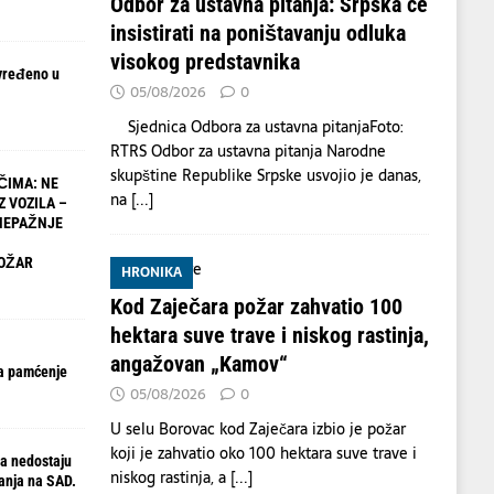
Odbor za ustavna pitanja: Srpska će
insistirati na poništavanju odluka
visokog predstavnika
vređeno u
05/08/2026
0
Sjednica Odbora za ustavna pitanjaFoto:
RTRS Odbor za ustavna pitanja Narodne
skupštine Republike Srpske usvojio je danas,
ČIMA: NE
na
[...]
Z VOZILA –
NEPAŽNJE
OŽAR
HRONIKA
Kod Zaječara požar zahvatio 100
hektara suve trave i niskog rastinja,
angažovan „Kamov“
a pamćenje
05/08/2026
0
U selu Borovac kod Zaječara izbio je požar
koji je zahvatio oko 100 hektara suve trave i
a nedostaju
niskog rastinja, a
[...]
anja na SAD.