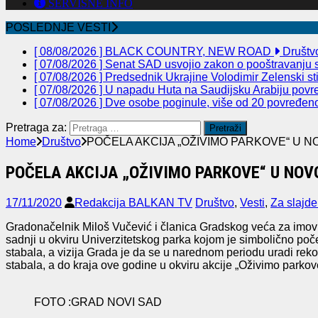
SERVISNE INFO
POSLEDNJE VESTI
[ 08/08/2026 ]
BLACK COUNTRY, NEW ROAD
Društv
[ 07/08/2026 ]
Senat SAD usvojio zakon o pooštravanju sa
[ 07/08/2026 ]
Predsednik Ukrajine Volodimir Zelenski st
[ 07/08/2026 ]
U napadu Huta na Saudijsku Arabiju povre
[ 07/08/2026 ]
Dve osobe poginule, više od 20 povređeno 
Pretraga za:
Home
Društvo
POČELA AKCIJA „OŽIVIMO PARKOVE“ U N
POČELA AKCIJA „OŽIVIMO PARKOVE“ U NOV
17/11/2020
Redakcija BALKAN TV
Društvo
,
Vesti
,
Za slajde
Gradonačelnik Miloš Vučević i članica Gradskog veća za imovin
sadnji u okviru Univerzitetskog parka kojom je simbolično poč
stabala, a vizija Grada je da se u narednom periodu uradi rekon
stabala, a do kraja ove godine u okviru akcije „Oživimo park
FOTO :GRAD NOVI SAD