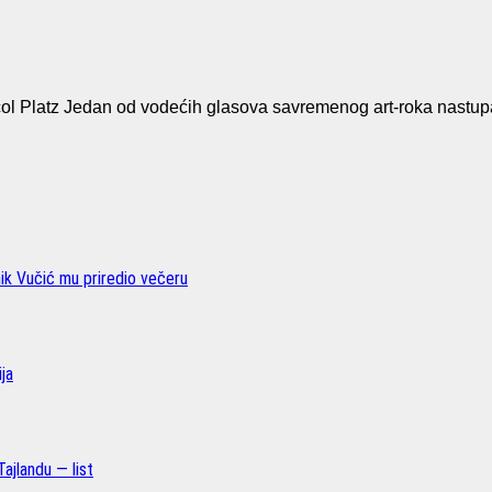
Platz Jedan od vodećih glasova savremenog art-roka nastup
nik Vučić mu priredio večeru
ja
ajlandu — list