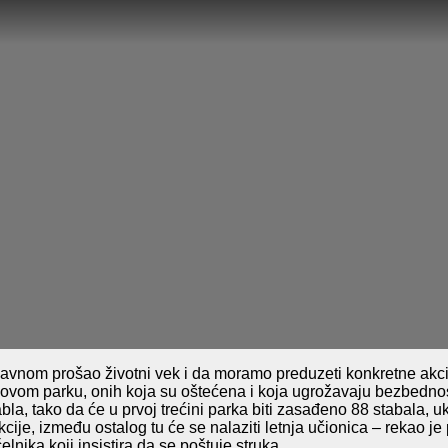
lavnom
prošao životni vek i
da moramo
preduze
ti konkretne akc
u ovom parku,
onih koja su
oštećena i koja ugrožavaju bezbednos
abla,
tako da će
u prvoj tr
e
ćini parka biti zasađeno 88 stabala, u
cije, između ostalog tu će se nalaziti letnja učionica – rekao je
nika koji insistira da se poštuje struka.