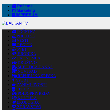
Početna
Marketing
IMPRESUM
POČETNA
POLITIKA
VESTI
REGION
SVET
HRONIKA
EKONOMIJA
DRUŠTVO
SUBOTICA DANAS
NOVI SAD
REPUBLIKA SRPSKA
SPORT
ZANIMLJIVOSTI
RECEPTI
POLJOPRIVREDA
KULTURA
EKOLOGIJA
ZDRAVSTVO