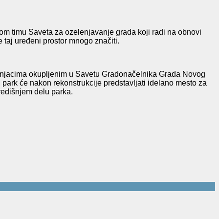
m timu Saveta za ozelenjavanje grada koji radi na obnovi
 taj uređeni prostor mnogo značiti.
tručnjacima okupljenim u Savetu Gradonačelnika Grada Novog
 park će nakon rekonstrukcije predstavljati idelano mesto za
redišnjem delu parka.