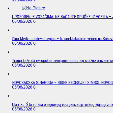
UPOZORENJE VOZAČIMA: NE BACAJTE OPUŠKE IZ VOZILA –
06/08/2026
0
Dino Merlin oduševio region – tri spektakularne večeri na Koše
06/08/2026
0
Tramp kaže da evropskim zemljama nedostaju snažne oružane sn
06/08/2026
0
NOVOSADSKA SINAGOGA – BISER SECESIJE I SIMBOL NOVOG
05/08/2026
0
Ukratko: Šta se zna o najnovijoj reorganizaciji ruskog vojnog vrh
05/08/2026
0