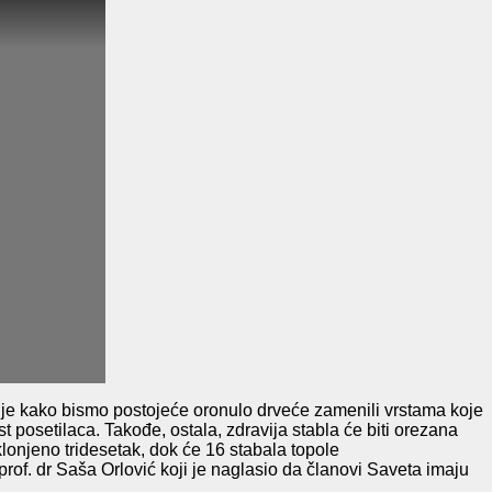
ije
kako bismo
postojeće oronulo drveće
zamenili vrstama koje
t posetilaca.
Takođe,
ostala, zdravija stabla će biti
ore
zana
klonjeno tridesetak,
dok će
16 stabala top
o
le
 prof. dr Saša Orlović koji je naglasio da članovi Saveta imaju