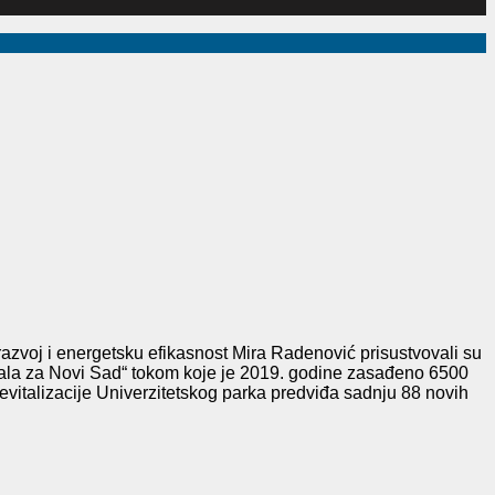
razvoj i energetsku efikasnost Mira Radenović prisustvovali su
abala za Novi Sad“ tokom koje je 2019. godine zasađeno 6500
 revitalizacije Univerzitetskog parka predviđa sadnju 88 novih