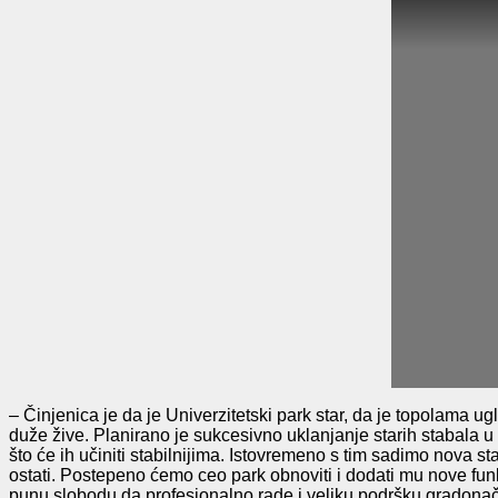
– Činjenica je da je Univerzitetski park star, da je
top
o
l
ama ug
duže žive.
P
lanirano je sukcesivno uklanjanje starih stabala 
što će ih
učiniti
stabilnijima. Istovremeno s tim sadimo nova st
ostati.
Postepeno
ćemo ceo park obnoviti
i dodati mu nove funk
punu slobodu da profesionalno rade i veliku podršku gradonačel