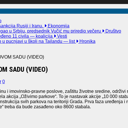
o
nkcija Rusiji i Iranu.
Ekonomija
igao u Srbiju, predsednik Vučić mu priredio večeru
Društvo
đeno 11 civila — koalicija
Vesti
u pucnjavi u školi na Tajlandu — list
Hronika
OVOM SADU (VIDEO)
OM SADU (VIDEO)
r
0
u i imovinsko-pravne poslove, zaštitu životne sredine, održivi 
ela akcija „Oživimo parkove“. To je nastavak akcije „10 000 st
strukcija svih parkova na teritoriji Grada. Prva faza uređenja i
ove“ treba da bude zasađeno oko 8600 stabala.