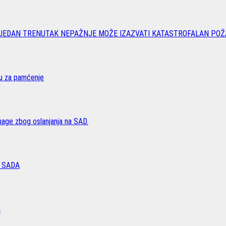
 JEDAN TRENUTAK NEPAŽNJE MOŽE IZAZVATI KATASTROFALAN POŽ
vu za pamćenje
age zbog oslanjanja na SAD.
 SADA
a