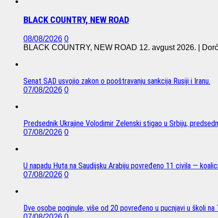
BLACK COUNTRY, NEW ROAD
08/08/2026
0
BLACK COUNTRY, NEW ROAD 12. avgust 2026. | Dorćol 
Senat SAD usvojio zakon o pooštravanju sankcija Rusiji i Iranu.
07/08/2026
0
Predsednik Ukrajine Volodimir Zelenski stigao u Srbiju, predsed
07/08/2026
0
U napadu Huta na Saudijsku Arabiju povređeno 11 civila — koalici
07/08/2026
0
Dve osobe poginule, više od 20 povređeno u pucnjavi u školi na T
07/08/2026
0