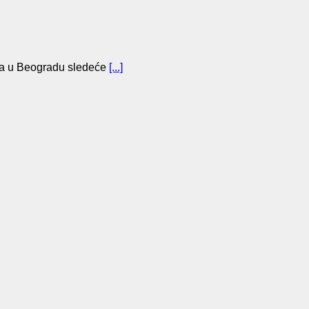
a u Beogradu sledeće
[...]