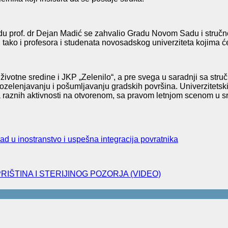
 prof. dr Dejan Madić se zahvalio Gradu Novom Sadu i stručno
tako i profesora i studenata novosadskog univerziteta kojima će
životne sredine i JKP „Zelenilo“, a pre svega u saradnji sa s
zelenjavanju i pošumljavanju gradskih površina. Univerzitetski
raznih aktivnosti na otvorenom, sa pravom letnjom scenom u s
ad u inostranstvo i uspešna integracija povratnika
ŠTINA I STERIJINOG POZORJA (VIDEO)