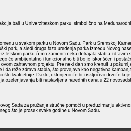
akcija baš u Univerzitetskom parku,
simbolično
na Međunarodni d
u promenu u svakom parku u Novom Sadu. Park u Sremskoj Kamen
ški park, a sledi druga faza uređenja parka između Novog nasel
tetskom parku ćemo zameniti neka dotrajala stabla zdravim sad
 će ambijentalno i funkcionalno biti bolje iskorišćen i postaće n
 u ovom zahtevnom projektu. Pre neki dan smo krenuli u pošuml
e i da reže zdrava stabla, što provejava kao negativna kampanj
što kvalitetnije. Dakle, uklonjeno će biti isključivo drveće kojem
ja ozelenjavanja biti nastavljena narednih dana u 22 novosads
 Novog Sada za pružanje stručne pomoći u preduzimanju aktivnos
a nego što je prosek svake godine
u Novom Sadu.