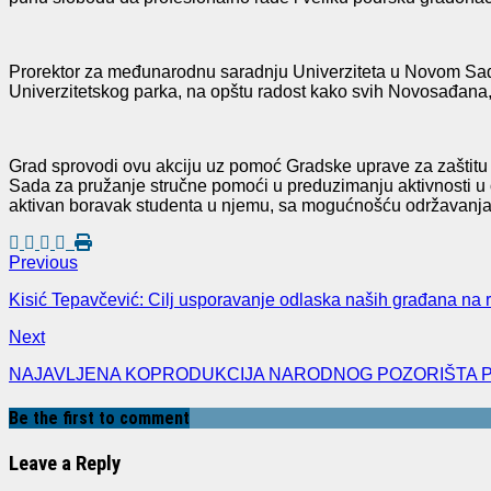
Prorektor za međunarodnu saradnju Univerziteta u Novom Sadu
Univerzitetskog parka, na opštu radost kako svih Novosađana, 
Grad sprovodi ovu akciju uz pomoć Gradske uprave za zaštitu 
Sada za pružanje stručne pomoći u preduzimanju aktivnosti u o
aktivan boravak studenta u njemu, sa mogućnošću održavanja 
Previous
Kisić Tepavčević: Cilj usporavanje odlaska naših građana na r
Next
NAJAVLJENA KOPRODUKCIJA NARODNOG POZORIŠTA PRI
Be the first to comment
Leave a Reply