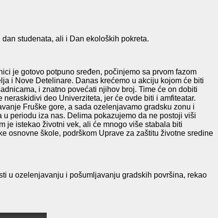
an studenata, ali i Dan ekoloških pokreta.
ici je gotovo potpuno sređen, počinjemo sa prvom fazom
ja i Nove Detelinare. Danas krećemo u akciju kojom će biti
nicama, i znatno povećati njihov broj. Time će on dobiti
eraskidivi deo Univerziteta, jer će ovde biti i amfiteatar.
javanje Fruške gore, a sada ozelenjavamo gradsku zonu i
a u periodu iza nas. Delima pokazujemo da ne postoji viši
 je istekao životni vek, ali će mnogo više stabala biti
ke osnovne škole, podrškom Uprave za zaštitu životne sredine
ti u ozelenjavanju i pošumljavanju gradskih površina, rekao