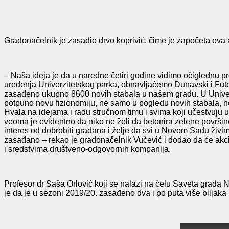
Gradonačelnik je zasadio drvo koprivić, čime je započeta ova 
– Naša ideja je da u naredne četiri godine vidimo očigledn
uređenja Univerzitetskog parka, obnavljaćemo Dunavski i Futo
zasađeno ukupno 8600 novih stabala u našem gradu. U Univerzi
potpuno novu fizionomiju, ne samo u pogledu novih stabala, nego
Hvala na idejama i radu stručnom timu i svima koji učestvuju
veoma je evidentno da niko ne želi da betonira zelene površin
interes od dobrobiti građana i želje da svi u Novom Sadu živimo 
zasađano – rekao je gradonačelnik Vučević i dodao da će akci
i sredstvima društveno-odgovornih kompanija.
Profesor dr Saša Orlović koji se nalazi na čelu Saveta grada
je da je
u sezoni 2019
/
20. zasa
đeno
dva i
po
puta više biljak