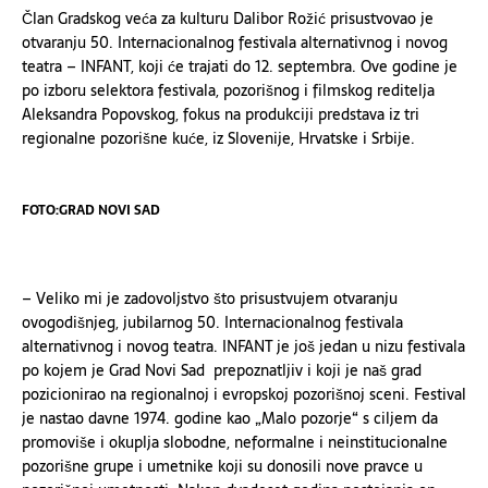
Član Gradskog veća za kulturu Dalibor Rožić prisustvovao je
otvaranju 50. Internacionalnog festivala alternativnog i novog
teatra – INFANT, koji će trajati do 12. septembra. Ove godine je
po izboru selektora festivala, pozorišnog i filmskog reditelja
Aleksandra Popovskog, fokus na produkciji predstava iz tri
regionalne pozorišne kuće, iz Slovenije, Hrvatske i Srbije.
FOTO:GRAD NOVI SAD
– Veliko mi je zadovoljstvo što prisustvujem otvaranju
ovogodišnjeg, jubilarnog 50. Internacionalnog festivala
alternativnog i novog teatra. INFANT je još jedan u nizu festivala
po kojem je Grad Novi Sad prepoznatljiv i koji je naš grad
pozicionirao na regionalnoj i evropskoj pozorišnoj sceni. Festival
je nastao davne 1974. godine kao „Malo pozorje“ s ciljem da
promoviše i okuplja slobodne, neformalne i neinstitucionalne
pozorišne grupe i umetnike koji su donosili nove
pravce
u