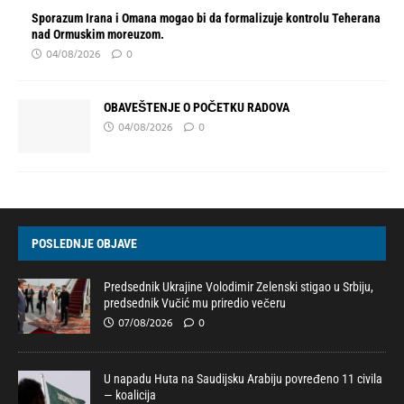
Sporazum Irana i Omana mogao bi da formalizuje kontrolu Teherana
nad Ormuskim moreuzom.
04/08/2026
0
OBAVEŠTENJE O POČETKU RADOVA
04/08/2026
0
POSLEDNJE OBJAVE
Predsednik Ukrajine Volodimir Zelenski stigao u Srbiju,
predsednik Vučić mu priredio večeru
07/08/2026
0
U napadu Huta na Saudijsku Arabiju povređeno 11 civila
— koalicija