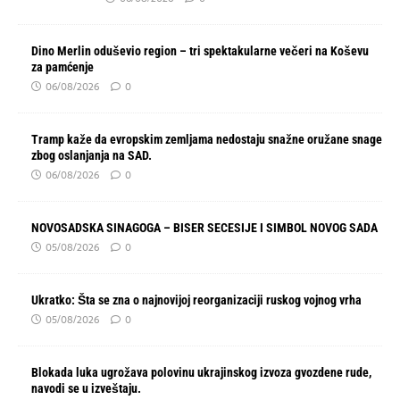
Dino Merlin oduševio region – tri spektakularne večeri na Koševu
za pamćenje
06/08/2026
0
Tramp kaže da evropskim zemljama nedostaju snažne oružane snage
zbog oslanjanja na SAD.
06/08/2026
0
NOVOSADSKA SINAGOGA – BISER SECESIJE I SIMBOL NOVOG SADA
05/08/2026
0
Ukratko: Šta se zna o najnovijoj reorganizaciji ruskog vojnog vrha
05/08/2026
0
Blokada luka ugrožava polovinu ukrajinskog izvoza gvozdene rude,
navodi se u izveštaju.