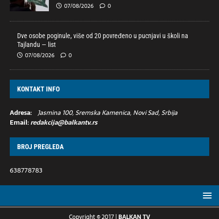
07/08/2026
0
Dve osobe poginule, više od 20 povređeno u pucnjavi u školi na
Tajlandu — list
07/08/2026
0
KONTAKT INFO
Adresa:
Jasmina 100, Sremska Kamenica, Novi Sad, Srbija
Email:
redakcija@balkantv.rs
BROJ PREGLEDA
638778783
Copyright © 2017 |
BALKAN TV