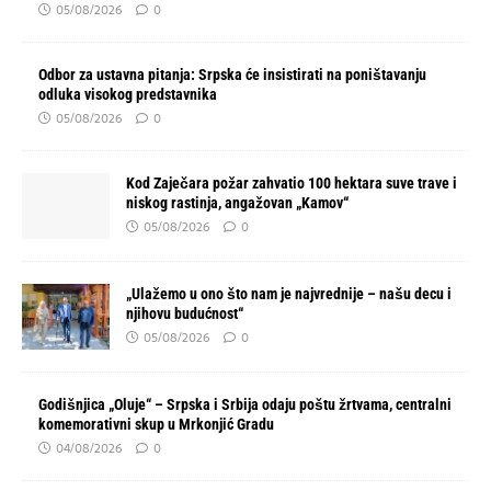
05/08/2026
0
Odbor za ustavna pitanja: Srpska će insistirati na poništavanju
odluka visokog predstavnika
05/08/2026
0
Kod Zaječara požar zahvatio 100 hektara suve trave i
niskog rastinja, angažovan „Kamov“
05/08/2026
0
„Ulažemo u ono što nam je najvrednije – našu decu i
njihovu budućnost“
05/08/2026
0
Godišnjica „Oluje“ – Srpska i Srbija odaju poštu žrtvama, centralni
komemorativni skup u Mrkonjić Gradu
04/08/2026
0