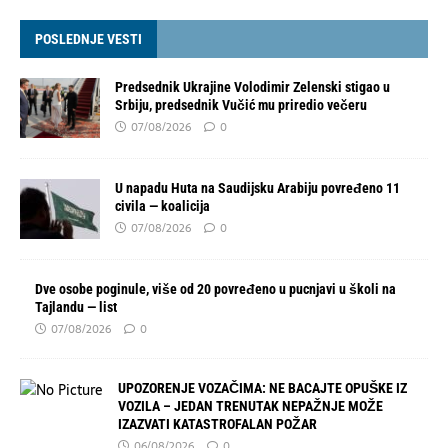
POSLEDNJE VESTI
Predsednik Ukrajine Volodimir Zelenski stigao u
Srbiju, predsednik Vučić mu priredio večeru
07/08/2026
0
U napadu Huta na Saudijsku Arabiju povređeno 11
civila — koalicija
07/08/2026
0
Dve osobe poginule, više od 20 povređeno u pucnjavi u školi na
Tajlandu — list
07/08/2026
0
UPOZORENJE VOZAČIMA: NE BACAJTE OPUŠKE IZ
VOZILA – JEDAN TRENUTAK NEPAŽNJE MOŽE
IZAZVATI KATASTROFALAN POŽAR
06/08/2026
0