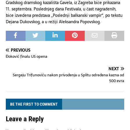
Gradskog dramskog kazališta Gavela, iz Zagreba biće prikazana
11. septembra. Poslednjeg dana
F
estivala
,
u čast nagrađenih
,
biće izvedena predstava „Poslednji balkanski vampir“, po tekstu
Dejana Dukovskog, a u režiji Aleksandra Popovskog.
PREVIOUS
Đoković finalu US opena
NEXT
Sergeju Trifunoviću nakon privođenja u Splitu određena kazna od
500 evra
BE THE FIRST TO COMMENT
Leave a Reply