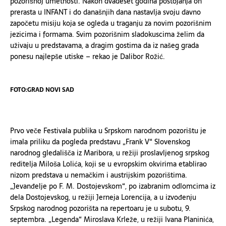
pozorišnoj umetnosti. Nakon dvades
e
t godina postojanja on
prerasta u INFANT i do današnjih dana nastavlja svoju davno
započetu misiju koja se ogleda u traganju za novim pozorišnim
jezicima i formama. Svim pozorišnim sladokuscima želim da
uživaju u predstavama, a dragim gostima da iz našeg grada
ponesu najlepše utiske – rekao je Dalibor Rožić.
FOTO:GRAD NOVI SAD
Prvo veče Festivala publika u Srpskom narodnom pozorištu
je
imala priliku da pogleda predstavu „Frank V“ Slovenskog
narodnog gledališča iz Maribora, u režiji proslavljenog srpskog
reditelja Miloša Lolića, koji se u evropskim okvirima etablirao
nizom predstava u nemačkim i austrijskim pozorištima.
„Jevanđelje po F. M. Dostojevskom“, po izabranim odlomcima iz
dela Dostojevskog, u režiji Jerneja Lorencija, a u izvođenju
Srpskog narodnog pozorišta na repertoaru je u subotu, 9.
septembra. „Legenda“ Miroslava Krleže, u režiji Ivana Planinića,