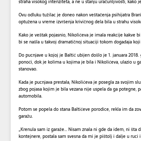
straha visokog intenziteta, a ne u stanju uračunljivosti, kako j
Ovu odluku tužilac je doneo nakon veštačenja psihijatra Brank
optužena u vreme izvršenja krivičnog dela bila u strahu visok
Kako je veštak pojasnio, Nikolićeva je imala reakcije kakve b
bi se našla u takvoj dramatičnoj situaciji tokom događaja koj
Do pucnjave u kojoj je Baltić ubijen došlo je 1. januara 2018
ponoći, dok je kolima u kojima je bila i Nikolićeva, ulazio u g
stanovao.
Kada je pucnjava prestala, Nikolićeva je posegla za svojim s
zbog pojasa kojim je bila vezana nije uspela da ga potegne, pa 
automobila.
Potom se popela do stana Baltićeve porodice, rekla im da zov
garažu.
„Krenula sam iz garaže… Nisam znala ni gde da idem, ni šta d
kontejnere, postala sam svesna da mi je pištolj i dalje u ruci i 