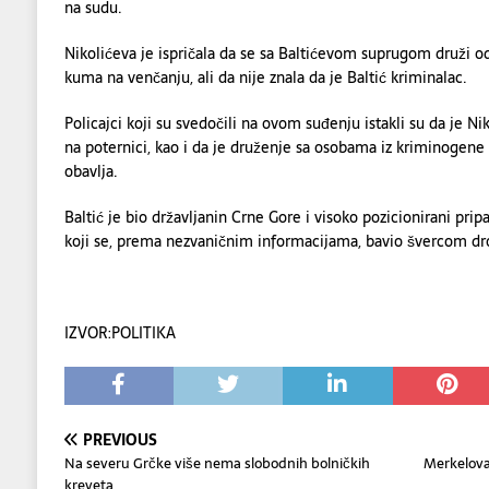
na sudu.
Nikolićeva je ispričala da se sa Baltićevom suprugom druži od 
kuma na venčanju, ali da nije znala da je Baltić kriminalac.
Policajci koji su svedočili na ovom suđenju istakli su da je Ni
na poternici, kao i da je druženje sa osobama iz kriminogene
obavlja.
Baltić je bio državljanin Crne Gore i visoko pozicionirani pri
koji se, prema nezvaničnim informacijama, bavio švercom dr
IZVOR:POLITIKA
PREVIOUS
Na severu Grčke više nema slobodnih bolničkih
Merkelova
kreveta