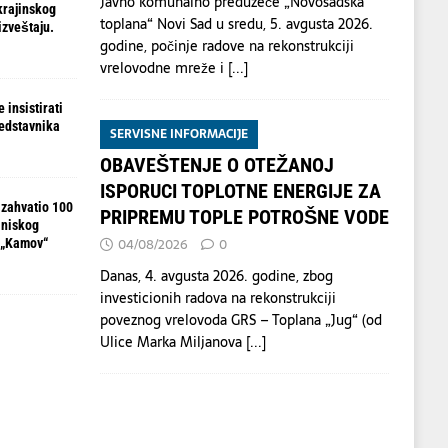
Javno komunalno preduzeće „Novosadska
krajinskog
toplana“ Novi Sad u sredu, 5. avgusta 2026.
izveštaju.
godine, počinje radove na rekonstrukciji
vrelovodne mreže i
[...]
 insistirati
redstavnika
SERVISNE INFORMACIJE
OBAVEŠTENJE O OTEŽANOJ
ISPORUCI TOPLOTNE ENERGIJE ZA
 zahvatio 100
PRIPREMU TOPLE POTROŠNE VODE
 niskog
04/08/2026
0
 „Kamov“
Danas, 4. avgusta 2026. godine, zbog
investicionih radova na rekonstrukciji
poveznog vrelovoda GRS – Toplana „Jug“ (od
Ulice Marka Miljanova
[...]