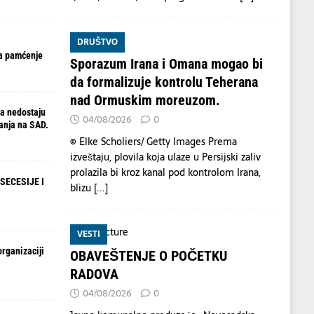
DRUŠTVO
a pamćenje
Sporazum Irana i Omana mogao bi
da formalizuje kontrolu Teherana
nad Ormuskim moreuzom.
a nedostaju
04/08/2026
0
anja na SAD.
© Elke Scholiers/ Getty Images Prema
izveštaju, plovila koja ulaze u Persijski zaliv
prolazila bi kroz kanal pod kontrolom Irana,
SECESIJE I
blizu
[...]
VESTI
organizaciji
OBAVEŠTENJE O POČETKU
RADOVA
04/08/2026
0