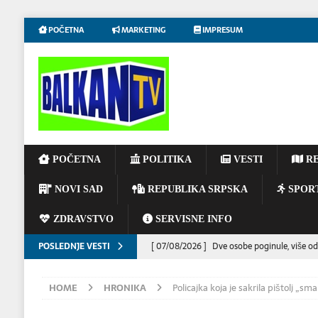
POČETNA
MARKETING
IMPRESUM
POČETNA
POLITIKA
VESTI
RE
NOVI SAD
REPUBLIKA SRPSKA
SPOR
ZDRAVSTVO
SERVISNE INFO
POSLEDNJE VESTI
[ 07/08/2026 ]
Dve osobe poginule, više od
[ 06/08/2026 ]
UPOZORENJE VOZAČIMA: N
HOME
HRONIKA
Policajka koja je sakrila pištolj „s
IZAZVATI KATASTROFALAN POŽAR
EKOL