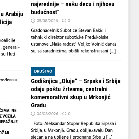
najvrednije – našu decu i njihovu
budućnost“
u Arabiju
05/08/2026
0
icija
Gradonačelnik Subotice Stevan Bakić i
tehnički direktor subotičke Predškolske
oalicije
ustanove „Naša radost“ Veljko Vojnić danas
, general-
su, sa saradnicima, obišli rekonstruisani
[...]
a su Huti
DRUŠTVO
vređeno u
Godišnjica „Oluje“ – Srpska i Srbija
odaju poštu žrtvama, centralni
komemorativni skup u Mrkonjić
Gradu
ČIMA: NE
04/08/2026
0
Z VOZILA –
NEPAŽNJE
Foto: Aleksandar Stupar Republika Srpska i
Srbija, u Mrkonjić Gradu, obilježavaju Dan
OŽAR
sjećanja na ubijene i prognane Srbe u
[...]