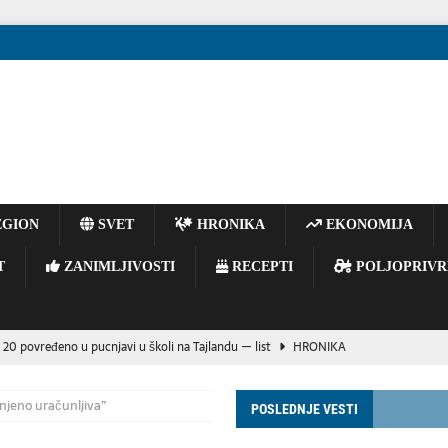
GION
SVET
HRONIKA
EKONOMIJA
T
ZANIMLJIVOSTI
RECEPTI
POLJOPRIVR
 20 povređeno u pucnjavi u školi na Tajlandu — list
HRONIKA
E BACAJTE OPUŠKE IZ VOZILA – JEDAN TRENUTAK NEPAŽNJE MOŽE
manjeno uračunljiva”
POSLEDNJE VESTI
OGIJA