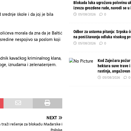
Blokada luka ugrožava polovinu u
izvoza gvozdene rude, navodi se u 
srednje škole i da joj je bila
05/08/2026
0
Odbor za ustavna pitanja: Srpska će
kolićeva morala da zna da je Baltić
na poništavanju odluka visokog p
 sredine nespojivo sa poslom koji
05/08/2026
0
padnik kavačkog kriminalnog klana,
Kod Zaječara požar
oge, iznudama i zelenašenjem.
hektara suve trave i
rastinja, angažovan
05/08/2026
0
NEXT
 traži rešenje za blokadu Mađarske i
Poljske