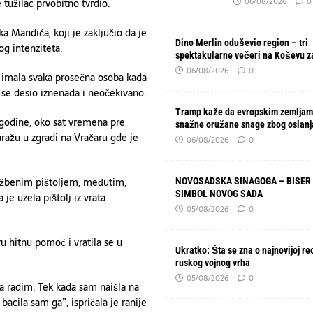
06/08/2026
0
e tužilac prvobitno tvrdio.
a Mandića, koji je zaključio da je
Dino Merlin oduševio region – tri
og intenziteta.
spektakularne večeri na Koševu z
06/08/2026
0
i imala svaka prosečna osoba kada
i se desio iznenada i neočekivano.
Tramp kaže da evropskim zemljam
. godine, oko sat vremena pre
snažne oružane snage zbog oslanj
aražu u zgradi na Vračaru gde je
06/08/2026
0
lužbenim pištoljem, međutim,
NOVOSADSKA SINAGOGA – BISER 
SIMBOL NOVOG SADA
je uzela pištolj iz vrata
05/08/2026
0
u hitnu pomoć i vratila se u
Ukratko: Šta se zna o najnovijoj re
ruskog vojnog vrha
05/08/2026
0
a radim. Tek kada sam naišla na
bacila sam ga”, ispričala je ranije