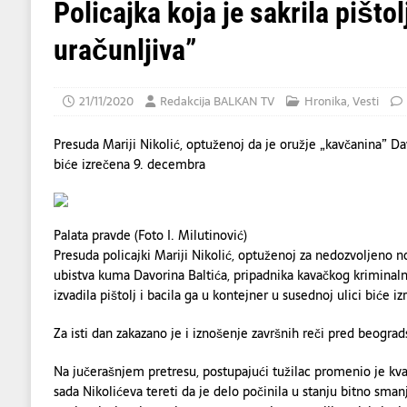
[ 06/08/2026 ]
Dino Merlin oduševio regio
Policajka koja je sakrila pišto
[ 06/08/2026 ]
Tramp kaže da evropskim z
uračunljiva”
[ 07/08/2026 ]
U napadu Huta na Saudijsku 
21/11/2020
Redakcija BALKAN TV
Hronika
,
Vesti
Presuda Mariji Nikolić, optuženoj da je oružje „kavčanina” Dav
biće izrečena 9. decembra
Pa­la­ta prav­de (Foto I. Milutinović)
Presuda policajki Mariji Nikolić, optuženoj za nedozvoljeno n
ubistva kuma Davorina Baltića, pripadnika kavačkog kriminal
izvadila pištolj i bacila ga u kontejner u susednoj ulici biće 
Za isti dan zakazano je i iznošenje završnih reči pred beogr
Na jučerašnjem pretresu, postupajući tužilac promenio je kvali
sada Nikolićeva tereti da je delo počinila u stanju bitno smanj