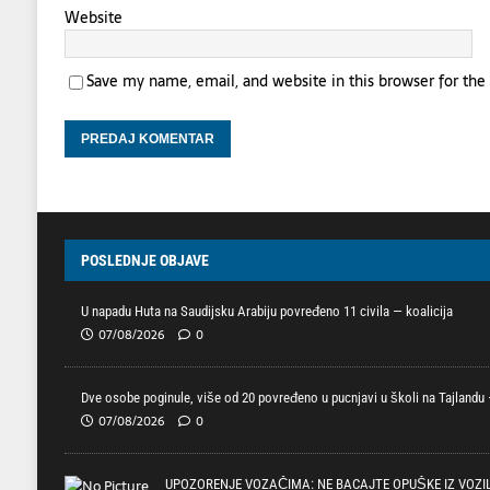
Website
Save my name, email, and website in this browser for th
POSLEDNJE OBJAVE
U napadu Huta na Saudijsku Arabiju povređeno 11 civila — koalicija
07/08/2026
0
Dve osobe poginule, više od 20 povređeno u pucnjavi u školi na Tajlandu —
07/08/2026
0
UPOZORENJE VOZAČIMA: NE BACAJTE OPUŠKE IZ VOZI