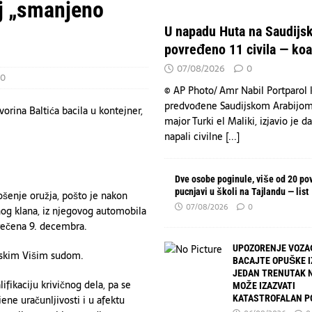
n – tri spektakularne večeri na Koševu za pamćenje
KULTURA
lj „smanjeno
emljama nedostaju snažne oružane snage zbog oslanjanja na SAD.
VESTI
U napadu Huta na Saudijsk
Arabiju povređeno 11 civila — koalicija
VESTI
povređeno 11 civila — koal
07/08/2026
0
0
© AP Photo/ Amr Nabil Portparol k
predvođene Saudijskom Arabijom
orina Baltića bacila u kontejner,
major Turki el Maliki, izjavio je d
napali civilne
[...]
Dve osobe poginule, više od 20 po
pucnjavi u školi na Tajlandu — list
ošenje oružja, pošto je nakon
07/08/2026
0
nog klana, iz njegovog automobila
izrečena 9. decembra.
UPOZORENJE VOZA
adskim Višim sudom.
BACAJTE OPUŠKE I
JEDAN TRENUTAK 
fikaciju krivičnog dela, pa se
MOŽE IZAZVATI
ene uračunljivosti i u afektu
KATASTROFALAN P