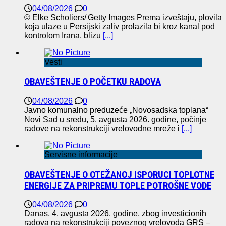
04/08/2026
0
© Elke Scholiers/ Getty Images Prema izveštaju, plovila
koja ulaze u Persijski zaliv prolazila bi kroz kanal pod
kontrolom Irana, blizu
[...]
Vesti
OBAVEŠTENJE O POČETKU RADOVA
04/08/2026
0
Javno komunalno preduzeće „Novosadska toplana“
Novi Sad u sredu, 5. avgusta 2026. godine, počinje
radove na rekonstrukciji vrelovodne mreže i
[...]
Servisne informacije
OBAVEŠTENJE O OTEŽANOJ ISPORUCI TOPLOTNE
ENERGIJE ZA PRIPREMU TOPLE POTROŠNE VODE
04/08/2026
0
Danas, 4. avgusta 2026. godine, zbog investicionih
radova na rekonstrukciji poveznog vrelovoda GRS –