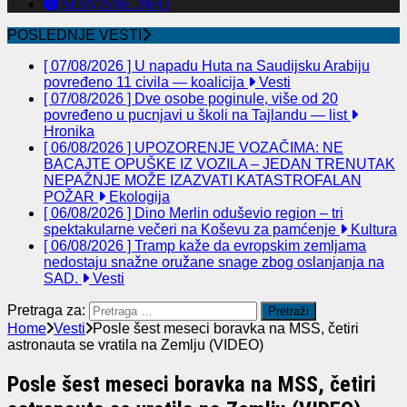
SERVISNE INFO
POSLEDNJE VESTI
[ 07/08/2026 ]
U napadu Huta na Saudijsku Arabiju
povređeno 11 civila — koalicija
Vesti
[ 07/08/2026 ]
Dve osobe poginule, više od 20
povređeno u pucnjavi u školi na Tajlandu — list
Hronika
[ 06/08/2026 ]
UPOZORENJE VOZAČIMA: NE
BACAJTE OPUŠKE IZ VOZILA – JEDAN TRENUTAK
NEPAŽNJE MOŽE IZAZVATI KATASTROFALAN
POŽAR
Ekologija
[ 06/08/2026 ]
Dino Merlin oduševio region – tri
spektakularne večeri na Koševu za pamćenje
Kultura
[ 06/08/2026 ]
Tramp kaže da evropskim zemljama
nedostaju snažne oružane snage zbog oslanjanja na
SAD.
Vesti
Pretraga za:
Home
Vesti
Posle šest meseci boravka na MSS, četiri
astronauta se vratila na Zemlju (VIDEO)
Posle šest meseci boravka na MSS, četiri