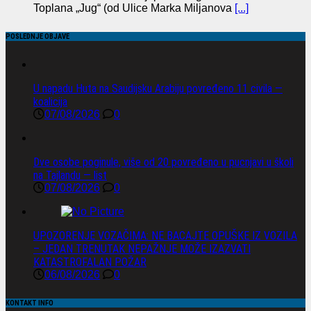
Toplana „Jug“ (od Ulice Marka Miljanova
[...]
POSLEDNJE OBJAVE
U napadu Huta na Saudijsku Arabiju povređeno 11 civila —
koalicija
07/08/2026
0
Dve osobe poginule, više od 20 povređeno u pucnjavi u školi
na Tajlandu — list
07/08/2026
0
UPOZORENJE VOZAČIMA: NE BACAJTE OPUŠKE IZ VOZILA
– JEDAN TRENUTAK NEPAŽNJE MOŽE IZAZVATI
KATASTROFALAN POŽAR
06/08/2026
0
KONTAKT INFO