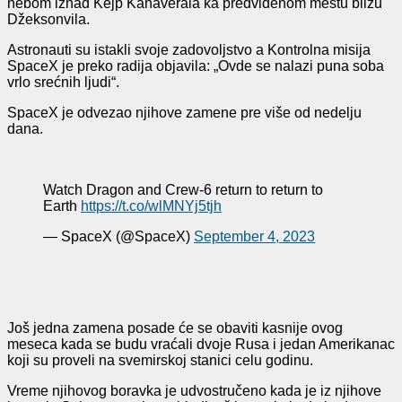
nebom iznad Kejp Kanaverala ka predviđenom mestu blizu
Džeksonvila.
Astronauti su istakli svoje zadovoljstvo a Kontrolna misija
SpaceX je preko radija objavila: „Ovde se nalazi puna soba
vrlo srećnih ljudi“.
SpaceX je odvezao njihove zamene pre više od nedelju
dana.
Watch Dragon and Crew-6 return to return to
Earth
https://t.co/wlMNYj5tjh
— SpaceX (@SpaceX)
September 4, 2023
Još jedna zamena posade će se obaviti kasnije ovog
meseca kada se budu vraćali dvoje Rusa i jedan Amerikanac
koji su proveli na svemirskoj stanici celu godinu.
Vreme njihovog boravka je udvostručeno kada je iz njihove