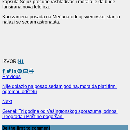
kapsula Sojuz procurio rashlađivač i morala je da bude
lansirana nova letelica.
Kao zamena posada na Međunarodnoj svemirskoj stanici
nalazi se sedam astronauta.
IZVOR:
N1
Previous
Nije dolazio na posao sedam godina, mora da plati firmi
ogromnu odštetu
Next
Grenel: Tri godine od Vašingtonskog sporazuma, odnosi
Beograda i Prištine pogoršani
Be the first to comment