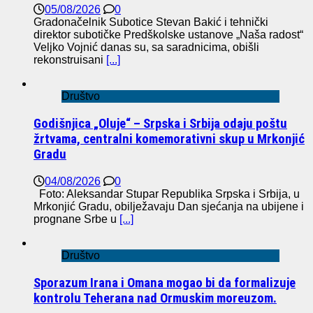
05/08/2026
0
Gradonačelnik Subotice Stevan Bakić i tehnički
direktor subotičke Predškolske ustanove „Naša radost“
Veljko Vojnić danas su, sa saradnicima, obišli
rekonstruisani
[...]
Društvo
Godišnjica „Oluje“ – Srpska i Srbija odaju poštu
žrtvama, centralni komemorativni skup u Mrkonjić
Gradu
04/08/2026
0
Foto: Aleksandar Stupar Republika Srpska i Srbija, u
Mrkonjić Gradu, obilježavaju Dan sjećanja na ubijene i
prognane Srbe u
[...]
Društvo
Sporazum Irana i Omana mogao bi da formalizuje
kontrolu Teherana nad Ormuskim moreuzom.