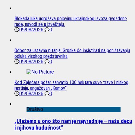
Blokada luka ugrožava polovinu ukrajinskog izvoza gvozdene
rude, navodi se u izveštaju.
05/08/2026
0
Odbor za ustavna pitanja: Srpska će insistirati na poništavanju
odluka visokog predstavnika
05/08/2026
0
Kod Zaječara požar zahvatio 100 hektara suve trave i niskog
rastinja, angažovan „Kamov“
05/08/2026
0
Društvo
„Ulažemo u ono što nam je najvrednije – našu decu
i njihovu budućnost“