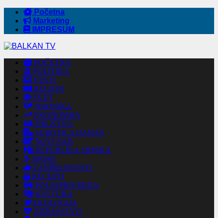
Početna
Marketing
IMPRESUM
POČETNA
POLITIKA
VESTI
REGION
SVET
HRONIKA
EKONOMIJA
DRUŠTVO
SUBOTICA DANAS
NOVI SAD
REPUBLIKA SRPSKA
SPORT
ZANIMLJIVOSTI
RECEPTI
POLJOPRIVREDA
KULTURA
EKOLOGIJA
ZDRAVSTVO