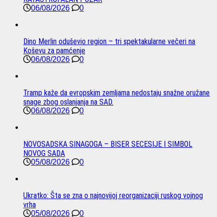
06/08/2026
0
Dino Merlin oduševio region – tri spektakularne večeri na
Koševu za pamćenje
06/08/2026
0
Tramp kaže da evropskim zemljama nedostaju snažne oružane
snage zbog oslanjanja na SAD.
06/08/2026
0
NOVOSADSKA SINAGOGA – BISER SECESIJE I SIMBOL
NOVOG SADA
05/08/2026
0
Ukratko: Šta se zna o najnovijoj reorganizaciji ruskog vojnog
vrha
05/08/2026
0