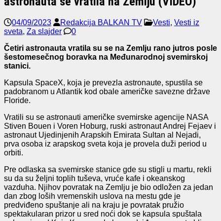
astronauta se vratila na Zemlju (VIDEO)
04/09/2023
Redakcija BALKAN TV
Vesti
,
Vesti iz
sveta
,
Za slajder
0
Četiri astronauta vratila su se na Zemlju rano jutros posle
šestomesečnog boravka na Međunarodnoj svemirskoj
stanici.
Kapsula SpaceX, koja je prevezla astronaute, spustila se
padobranom u Atlantik kod obale američke savezne države
Floride.
Vratili su se astronauti američke svemirske agencije NASA
Stiven Bouen i Voren Hoburg, ruski astronaut Andrej Fejaev i
astronaut Ujedinjenih Arapskih Emirata Sultan al Nejadi,
prva osoba iz arapskog sveta koja je provela duži period u
orbiti.
Pre odlaska sa svemirske stanice gde su stigli u martu, rekli
su da su željni toplih tuševa, vruće kafe i okeanskog
vazduha. Njihov povratak na Zemlju je bio odložen za jedan
dan zbog loših vremenskih uslova na mestu gde je
predviđeno spuštanje ali na kraju je povratak pružio
spektakularan prizor u sred noći dok se kapsula spuštala