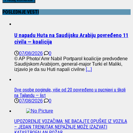
POSLEDNJE VESTI
U napadu Huta na Saudijsku Arabiju povređeno 11
civila — koalicija
07/08/2026
0
© AP Photo/ Amr Nabil Portparol koalicije predvođene
Saudijskom Arabijom, general-major Turki el Maliki,
izjavio je da su Huti napali civilne
[...]
Dve osobe poginule, više od 20 povređeno u pucnjavi u školi
na Tajlandu — list
07/08/2026
0
UPOZORENJE VOZAČIMA: NE BACAJTE OPUŠKE IZ VOZILA
– JEDAN TRENUTAK NEPAŽNJE MOŽE IZAZVATI
KATASTROFALAN POŽAR