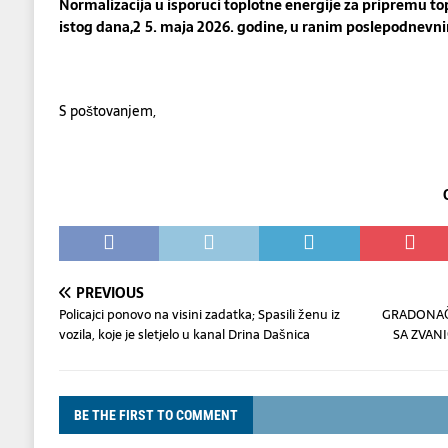
Normalizacija u isporuci toplotne energije za
pripremu to
istog dana,
2
5
.
maja
20
26
. godine, u
ranim
poslepodnevn
S poštovanjem,
Odeljen
PREVIOUS
Policajci ponovo na visini zadatka; Spasili ženu iz
GRADONAČ
vozila, koje je sletjelo u kanal Drina Dašnica
SA ZVAN
BE THE FIRST TO COMMENT