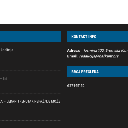
KONTAKT INFO
Adresa:
Jasmina 100, Sremska Kame
koalicija
Email:
redakcija@balkantv.rs
BROJ PREGLEDA
 list
637951152
LA – JEDAN TRENUTAK NEPAŽNJE MOŽE