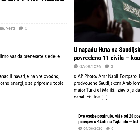
ije
,
Vesti
0
U napadu Huta na Saudijsk
limo vas da prenesete sledeće
povređeno 11 civila — koal
07/08/2026
0
© AP Photo/ Amr Nabil Portparol k
anaciji havarije na vrelovodnoj
predvođene Saudijskom Arabijom
plotne energije za pripremu tople
major Turki el Maliki, izjavio je d
napali civilne
[...]
Dve osobe poginule, više od 20 po
pucnjavi u školi na Tajlandu — list
07/08/2026
0