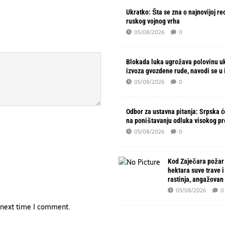
Ukratko: Šta se zna o najnovijoj re
ruskog vojnog vrha
05/08/2026
0
Blokada luka ugrožava polovinu u
izvoza gvozdene rude, navodi se u 
05/08/2026
0
Odbor za ustavna pitanja: Srpska će
na poništavanju odluka visokog p
05/08/2026
0
Kod Zaječara požar
hektara suve trave i
rastinja, angažovan
05/08/2026
0
e next time I comment.