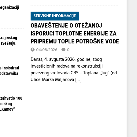
organizaciji
SERVISNE INFORMACIJE
OBAVEŠTENJE O OTEŽANOJ
ISPORUCI TOPLOTNE ENERGIJE ZA
krajinskog
PRIPREMU TOPLE POTROŠNE VODE
izveštaju.
04/08/2026
0
Danas, 4. avgusta 2026. godine, zbog
investicionih radova na rekonstrukciji
 insistirati
poveznog vrelovoda GRS – Toplana „Jug“ (od
redstavnika
Ulice Marka Miljanova
[...]
 zahvatio 100
 niskog
 „Kamov“