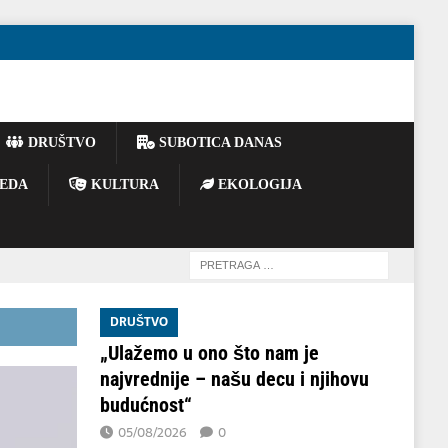
DRUŠTVO
SUBOTICA DANAS
EDA
KULTURA
EKOLOGIJA
DRUŠTVO
„Ulažemo u ono što nam je
najvrednije – našu decu i njihovu
budućnost“
05/08/2026
0