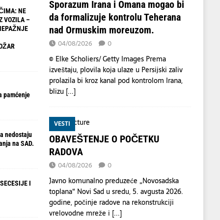
Sporazum Irana i Omana mogao bi
ČIMA: NE
da formalizuje kontrolu Teherana
Z VOZILA –
nad Ormuskim moreuzom.
NEPAŽNJE
04/08/2026
0
OŽAR
© Elke Scholiers/ Getty Images Prema
izveštaju, plovila koja ulaze u Persijski zaliv
prolazila bi kroz kanal pod kontrolom Irana,
blizu
[...]
a pamćenje
VESTI
a nedostaju
OBAVEŠTENJE O POČETKU
anja na SAD.
RADOVA
04/08/2026
0
Javno komunalno preduzeće „Novosadska
SECESIJE I
toplana“ Novi Sad u sredu, 5. avgusta 2026.
godine, počinje radove na rekonstrukciji
vrelovodne mreže i
[...]