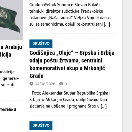
Gradonačelnik Subotice Stevan Bakić i
tehnički direktor subotičke Predškolske
ustanove „Naša radost“ Veljko Vojnić danas
su, sa saradnicima, obišli rekonstruisani
[...]
DRUŠTVO
u Arabiju
Godišnjica „Oluje“ – Srpska i Srbija
icija
odaju poštu žrtvama, centralni
komemorativni skup u Mrkonjić
oalicije
Gradu
, general-
04/08/2026
0
a su Huti
Foto: Aleksandar Stupar Republika Srpska i
Srbija, u Mrkonjić Gradu, obilježavaju Dan
sjećanja na ubijene i prognane Srbe u
[...]
vređeno u
DRUŠTVO