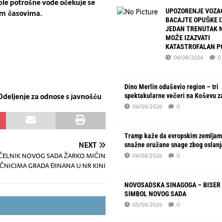
ple potrošne vode
očekuje se
UPOZORENJE VOZA
im
časovima.
BACAJTE OPUŠKE I
JEDAN TRENUTAK 
MOŽE IZAZVATI
KATASTROFALAN P
06/08/2026
0
Dino Merlin oduševio region – tri
je
za odnose s javnošću
spektakularne večeri na Koševu z
06/08/2026
0
Tramp kaže da evropskim zemljam
NEXT
snažne oružane snage zbog oslanj
ELNIK NOVOG SADA ŽARKO MIĆIN
06/08/2026
0
IČNICIMA GRADA ĐINANA U NR KINI
NOVOSADSKA SINAGOGA – BISER 
SIMBOL NOVOG SADA
05/08/2026
0