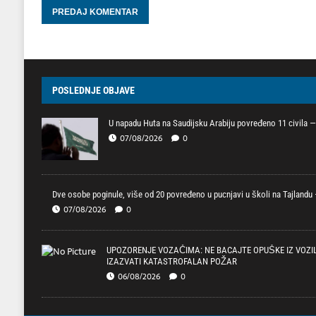
POSLEDNJE OBJAVE
U napadu Huta na Saudijsku Arabiju povređeno 11 civila — 
07/08/2026
0
Dve osobe poginule, više od 20 povređeno u pucnjavi u školi na Tajlandu —
07/08/2026
0
UPOZORENJE VOZAČIMA: NE BACAJTE OPUŠKE IZ VOZI
IZAZVATI KATASTROFALAN POŽAR
06/08/2026
0