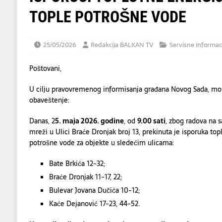
TOPLE POTROŠNE VODE
25/05/2026
Redakcija BALKAN TV
Servisne informac
Poštovani,
U cilju pravovremenog informisanja građana Novog Sada, mo
obaveštenje:
Danas, 2
5
.
maja
20
26
. godine
, od
9.00 sati
, zbog radova na s
mreži u Ulici Braće Dronjak broj 13, prekinuta je isporuka to
potrošne vode za objekte u sledećim ulicama:
Bate Brkića 12-32;
Braće Dronjak 11-17, 22;
Bulevar Jovana Dučića 10-12;
Kaće Dejanović 17-23, 44-52.