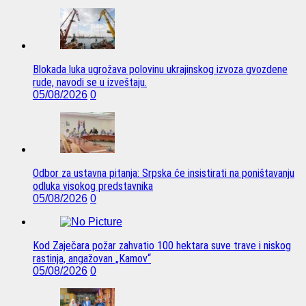
Blokada luka ugrožava polovinu ukrajinskog izvoza gvozdene
rude, navodi se u izveštaju.
05/08/2026
0
Odbor za ustavna pitanja: Srpska će insistirati na poništavanju
odluka visokog predstavnika
05/08/2026
0
Kod Zaječara požar zahvatio 100 hektara suve trave i niskog
rastinja, angažovan „Kamov“
05/08/2026
0