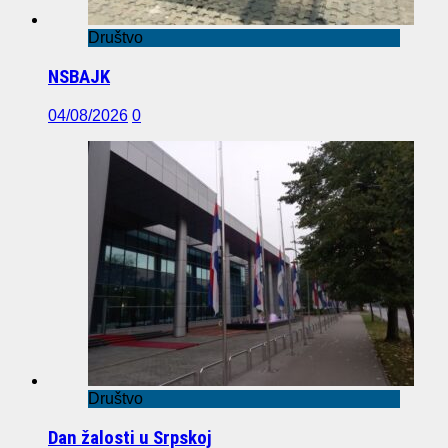
Društvo
NSBAJK
04/08/2026
0
Društvo
Dan žalosti u Srpskoj