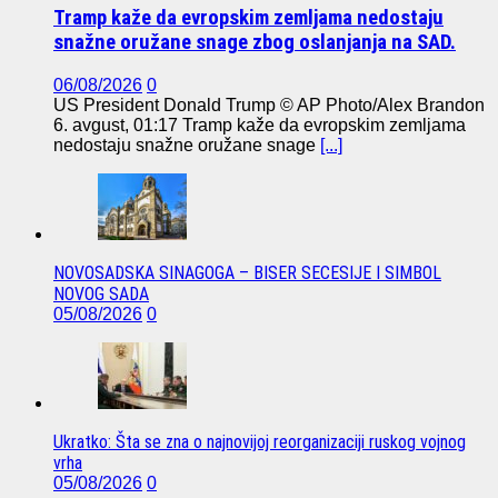
Tramp kaže da evropskim zemljama nedostaju
snažne oružane snage zbog oslanjanja na SAD.
06/08/2026
0
US President Donald Trump © AP Photo/Alex Brandon
6. avgust, 01:17 Tramp kaže da evropskim zemljama
nedostaju snažne oružane snage
[...]
NOVOSADSKA SINAGOGA – BISER SECESIJE I SIMBOL
NOVOG SADA
05/08/2026
0
Ukratko: Šta se zna o najnovijoj reorganizaciji ruskog vojnog
vrha
05/08/2026
0