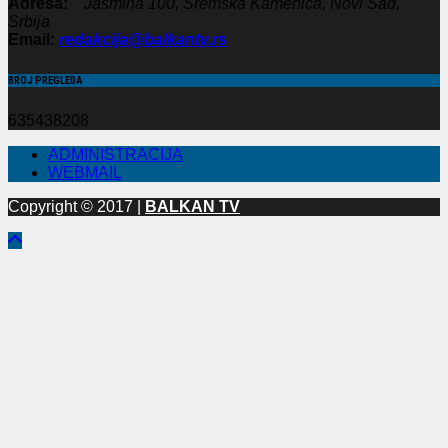
Adresa:
Jasmina 100, Sremska Kamenica, Novi Sad,
Srbija
Email:
redakcija@balkantv.rs
BROJ PREGLEDA
635438208
ADMINISTRACIJA
WEBMAIL
Copyright © 2017 |
BALKAN TV