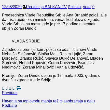
12/03/2020
Redakcija BALKAN TV
Politika
,
Vesti
0
Predsednica Vlade Republike Srbije Ana Brnabić položila je
danas, zajedno sa ministrima, venac kod ulaza u zgradu
Vlade Srbije, na mestu gde je pre 17 godina u atentatu
ubijen Zoran Đinđić.
VLADA SRBIJE
Zajedno sa premijerkom, poštu su odali i članovi Vlade
Nebojša Stefanović, Siniša Mali, Rasim Ljajić, Zoran
Đorđević, Branko Ružić, Slavica Đukić Dejanović, Mladen
Šarčević, Nenad Popović, Goran Knežević, Branislav
Nedimović, Zorana Mihajlović i Vanja Udovičić.
Premijer Zoran Đinđić ubijen je 12. marta 2003. godine u
dvorištu zgrade Vlade Srbije.
Previous
Havarija na toplovodu menja režim saobraćaja u delu
Podbare