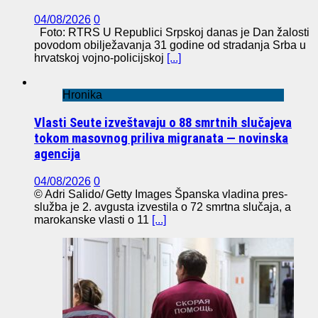
04/08/2026
0
Foto: RTRS U Republici Srpskoj danas je Dan žalosti
povodom obilježavanja 31 godine od stradanja Srba u
hrvatskoj vojno-policijskoj
[...]
Hronika
Vlasti Seute izveštavaju o 88 smrtnih slučajeva
tokom masovnog priliva migranata — novinska
agencija
04/08/2026
0
© Adri Salido/ Getty Images Španska vladina pres-
služba je 2. avgusta izvestila o 72 smrtna slučaja, a
marokanske vlasti o 11
[...]