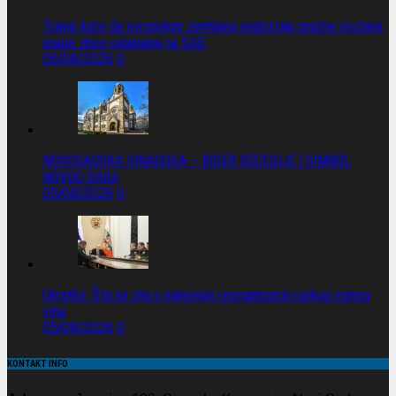
Tramp kaže da evropskim zemljama nedostaju snažne oružane
snage zbog oslanjanja na SAD.
06/08/2026
0
NOVOSADSKA SINAGOGA – BISER SECESIJE I SIMBOL
NOVOG SADA
05/08/2026
0
Ukratko: Šta se zna o najnovijoj reorganizaciji ruskog vojnog
vrha
05/08/2026
0
KONTAKT INFO