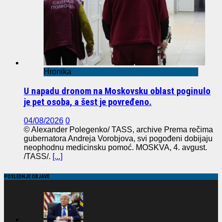
Hronika
U napadu dronom na Moskovsku oblast poginulo
je pet osoba, a šest je povređeno.
04/08/2026
0
© Alexander Polegenko/ TASS, archive Prema rečima
gubernatora Andreja Vorobjova, svi pogođeni dobijaju
neophodnu medicinsku pomoć. MOSKVA, 4. avgust.
/TASS/.
[...]
POSLEDNJE OBJAVE