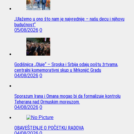
„Ulažemo u ono što nam je najvrednije – našu decu i njihovu
budućnost“
05/08/2026
0
Godišnjica „Oluje“ – Srpska i Srbija odaju poštu žrtvama,
centralni komemorativni skup u Mrkonjić Gradu
04/08/2026
0
Sporazum Irana i Omana mogao bi da formalizuje kontrolu
Teherana nad Ormuskim moreuzom.
04/08/2026
0
OBAVEŠTENJE O POČETKU RADOVA
04/08/2026
0