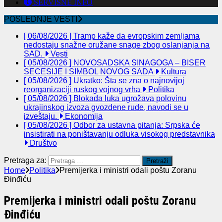
SERVISNE INFO
POSLEDNJE VESTI
[ 06/08/2026 ]
Tramp kaže da evropskim zemljama
nedostaju snažne oružane snage zbog oslanjanja na
SAD.
Vesti
[ 05/08/2026 ]
NOVOSADSKA SINAGOGA – BISER
SECESIJE I SIMBOL NOVOG SADA
Kultura
[ 05/08/2026 ]
Ukratko: Šta se zna o najnovijoj
reorganizaciji ruskog vojnog vrha
Politika
[ 05/08/2026 ]
Blokada luka ugrožava polovinu
ukrajinskog izvoza gvozdene rude, navodi se u
izveštaju.
Ekonomija
[ 05/08/2026 ]
Odbor za ustavna pitanja: Srpska će
insistirati na poništavanju odluka visokog predstavnika
Društvo
Pretraga za:
Home
Politika
Premijerka i ministri odali poštu Zoranu
Đinđiću
Premijerka i ministri odali poštu Zoranu
Đinđiću