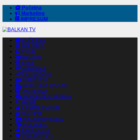
Početna
Marketing
IMPRESUM
POČETNA
POLITIKA
VESTI
REGION
SVET
HRONIKA
EKONOMIJA
DRUŠTVO
SUBOTICA DANAS
NOVI SAD
REPUBLIKA SRPSKA
SPORT
ZANIMLJIVOSTI
RECEPTI
POLJOPRIVREDA
KULTURA
EKOLOGIJA
ZDRAVSTVO