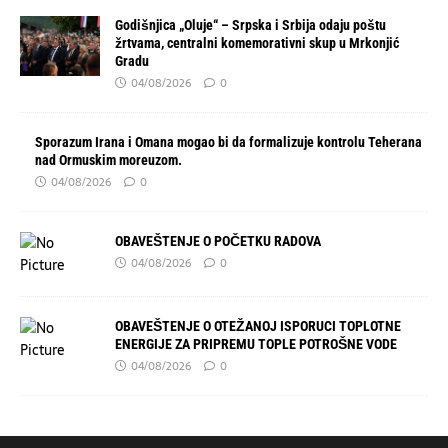
Godišnjica „Oluje“ – Srpska i Srbija odaju poštu
žrtvama, centralni komemorativni skup u Mrkonjić
Gradu
04/08/2026
0
Sporazum Irana i Omana mogao bi da formalizuje kontrolu Teherana
nad Ormuskim moreuzom.
04/08/2026
0
OBAVEŠTENJE O POČETKU RADOVA
04/08/2026
0
OBAVEŠTENJE O OTEŽANOJ ISPORUCI TOPLOTNE
ENERGIJE ZA PRIPREMU TOPLE POTROŠNE VODE
04/08/2026
0