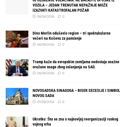
UPOZORENJE VOZAČIMA: NE BACAJTE OPUŠKE IZ
VOZILA – JEDAN TRENUTAK NEPAŽNJE MOŽE
IZAZVATI KATASTROFALAN POŽAR
06/08/2026
0
Dino Merlin oduševio region – tri spektakularne
večeri na Koševu za pamćenje
06/08/2026
0
Tramp kaže da evropskim zemljama nedostaju snažne
oružane snage zbog oslanjanja na SAD.
06/08/2026
0
NOVOSADSKA SINAGOGA – BISER SECESIJE I SIMBOL
NOVOG SADA
05/08/2026
0
Ukratko: Šta se zna o najnovijoj reorganizaciji ruskog
vojnog vrha