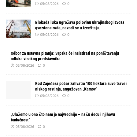
05/08/2026
0
Blokada luka ugrožava polovinu ukrajinskog izvoza
gvozdene rude, navodi se u izveštaju.
05/08/2026
0
Odbor za ustavna pitanja: Srpska će insistirati na poništavanju
odluka visokog predstavnika
05/08/2026
0
Kod Zaječara požar zahvatio 100 hektara suve trave i
niskog rastinja, angažovan „Kamov“
05/08/2026
0
„Ulažemo u ono što nam je najvrednije – našu decu i njihovu
budućnost“
05/08/2026
0