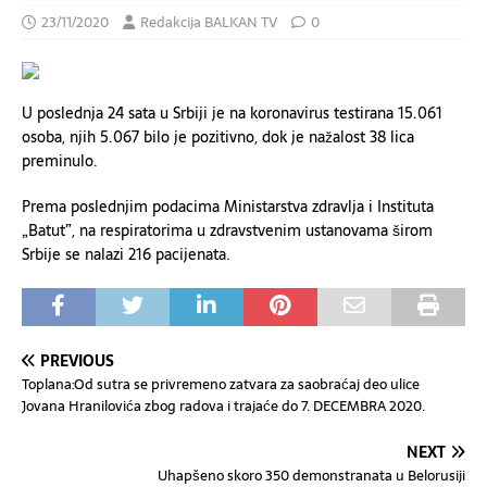
23/11/2020
Redakcija BALKAN TV
0
U poslednja 24 sata u Srbiji je na koronavirus testirana 15.061
osoba, njih 5.067 bilo je pozitivno, dok je nažalost 38 lica
preminulo.
Prema poslednjim podacima Ministarstva zdravlja i Instituta
„Batut”, na respiratorima u zdravstvenim ustanovama širom
Srbije se nalazi 216 pacijenata.
PREVIOUS
Toplana:Od sutra se privremeno zatvara za saobraćaj deo ulice
Jovana Hranilovića zbog radova i trajaće do 7. DECEMBRA 2020.
NEXT
Uhapšeno skoro 350 demonstranata u Belorusiji