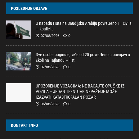
POSLEDNJE OBJAVE
U napadu Huta na Saudijsku Arabiju povređeno 11 civila
— koalicija
07/08/2026
0
Dve osobe poginule, više od 20 povređeno u pucnjavi u
školi na Tajlandu — list
07/08/2026
0
UPOZORENJE VOZAČIMA: NE BACAJTE OPUŠKE IZ
VOZILA – JEDAN TRENUTAK NEPAŽNJE MOŽE
IZAZVATI KATASTROFALAN POŽAR
06/08/2026
0
KONTAKT INFO