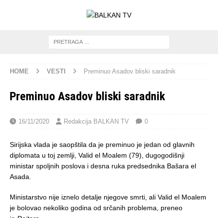
HOME
VESTI
Preminuo Asadov bliski saradnik
Preminuo Asadov bliski saradnik
16/11/2020
Redakcija BALKAN TV
0
Sirijska vlada je saopštila da je preminuo je jedan od glavnih
diplomata u toj zemlji, Valid el Moalem (79), dugogodišnji
ministar spoljnih poslova i desna ruka predsednika Bašara el
Asada.
Ministarstvo nije iznelo detalje njegove smrti, ali Valid el Moalem
je bolovao nekoliko godina od srčanih problema, preneo