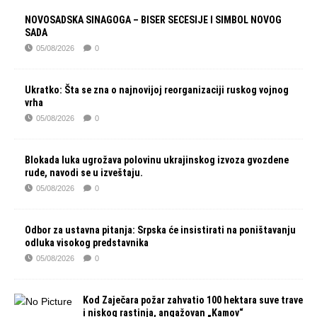
NOVOSADSKA SINAGOGA – BISER SECESIJE I SIMBOL NOVOG
SADA
05/08/2026
0
Ukratko: Šta se zna o najnovijoj reorganizaciji ruskog vojnog
vrha
05/08/2026
0
Blokada luka ugrožava polovinu ukrajinskog izvoza gvozdene
rude, navodi se u izveštaju.
05/08/2026
0
Odbor za ustavna pitanja: Srpska će insistirati na poništavanju
odluka visokog predstavnika
05/08/2026
0
Kod Zaječara požar zahvatio 100 hektara suve trave
i niskog rastinja, angažovan „Kamov“