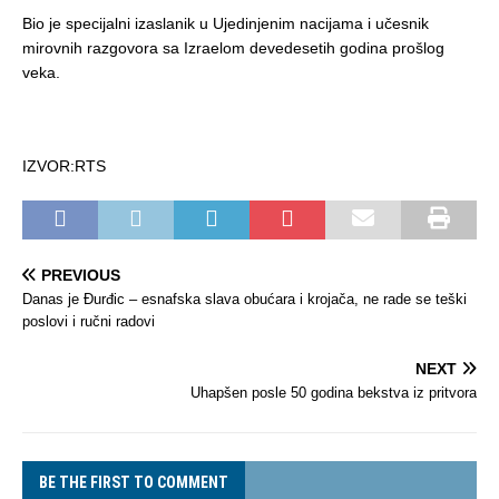
Bio je specijalni izaslanik u Ujedinjenim nacijama i učesnik
mirovnih razgovora sa Izraelom devedesetih godina prošlog
veka.
IZVOR:RTS
PREVIOUS
Danas je Đurđic – esnafska slava obućara i krojača, ne rade se teški
poslovi i ručni radovi
NEXT
Uhapšen posle 50 godina bekstva iz pritvora
BE THE FIRST TO COMMENT