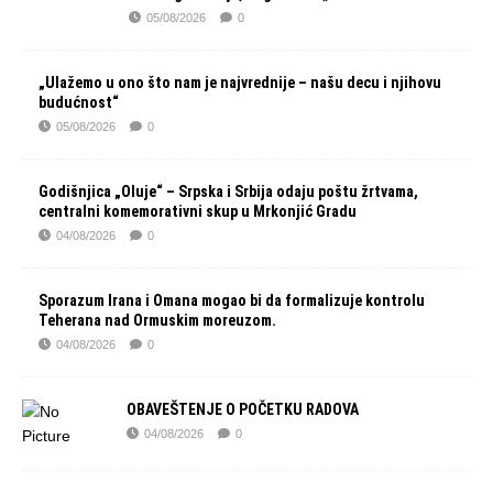
05/08/2026
0
„Ulažemo u ono što nam je najvrednije – našu decu i njihovu
budućnost“
05/08/2026
0
Godišnjica „Oluje“ – Srpska i Srbija odaju poštu žrtvama,
centralni komemorativni skup u Mrkonjić Gradu
04/08/2026
0
Sporazum Irana i Omana mogao bi da formalizuje kontrolu
Teherana nad Ormuskim moreuzom.
04/08/2026
0
OBAVEŠTENJE O POČETKU RADOVA
04/08/2026
0