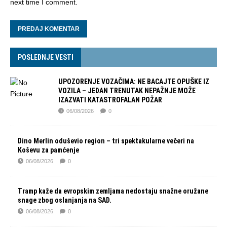
next time I comment.
POSLEDNJE VESTI
UPOZORENJE VOZAČIMA: NE BACAJTE OPUŠKE IZ
VOZILA – JEDAN TRENUTAK NEPAŽNJE MOŽE
IZAZVATI KATASTROFALAN POŽAR
06/08/2026
0
Dino Merlin oduševio region – tri spektakularne večeri na
Koševu za pamćenje
06/08/2026
0
Tramp kaže da evropskim zemljama nedostaju snažne oružane
snage zbog oslanjanja na SAD.
06/08/2026
0