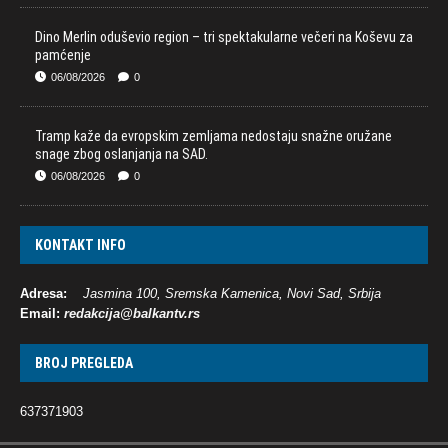
Dino Merlin oduševio region – tri spektakularne večeri na Koševu za
pamćenje
06/08/2026
0
Tramp kaže da evropskim zemljama nedostaju snažne oružane
snage zbog oslanjanja na SAD.
06/08/2026
0
KONTAKT INFO
Adresa:
Jasmina 100, Sremska Kamenica, Novi Sad, Srbija
Email:
redakcija@balkantv.rs
BROJ PREGLEDA
637371903