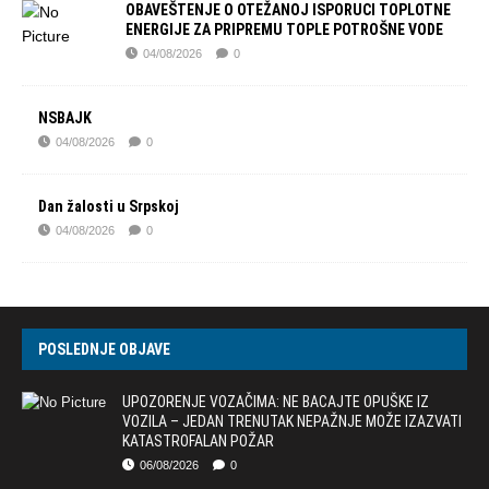
OBAVEŠTENJE O OTEŽANOJ ISPORUCI TOPLOTNE
ENERGIJE ZA PRIPREMU TOPLE POTROŠNE VODE
04/08/2026
0
NSBAJK
04/08/2026
0
Dan žalosti u Srpskoj
04/08/2026
0
POSLEDNJE OBJAVE
UPOZORENJE VOZAČIMA: NE BACAJTE OPUŠKE IZ
VOZILA – JEDAN TRENUTAK NEPAŽNJE MOŽE IZAZVATI
KATASTROFALAN POŽAR
06/08/2026
0