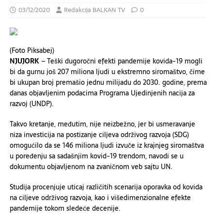
03/12/2020
Redakcija BALKAN TV
0
(Foto Piksabej)
NJUJORK
– Teški dugoročni efekti pandemije kovida-19 mogli
bi da gurnu još 207 miliona ljudi u ekstremno siromaštvo, čime
bi ukupan broj premašio jednu milijadu do 2030. godine, prema
danas objavljenim podacima Programa Ujedinjenih nacija za
razvoj (UNDP).
Takvo kretanje, međutim, nije neizbežno, jer bi usmeravanje
niza investicija na postizanje ciljeva održivog razvoja (SDG)
omogućilo da se 146 miliona ljudi izvuče iz krajnjeg siromaštva
u poređenju sa sadašnjim kovid-19 trendom, navodi se u
dokumentu objavljenom na zvaničnom veb sajtu UN.
Studija procenjuje uticaj različitih scenarija oporavka od kovida
na ciljeve održivog razvoja, kao i višedimenzionalne efekte
pandemije tokom sledeće decenije.