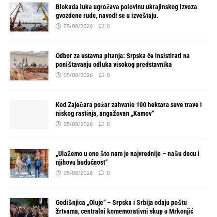
Blokada luka ugrožava polovinu ukrajinskog izvoza
gvozdene rude, navodi se u izveštaju.
05/08/2026
0
Odbor za ustavna pitanja: Srpska će insistirati na
poništavanju odluka visokog predstavnika
05/08/2026
0
Kod Zaječara požar zahvatio 100 hektara suve trave i
niskog rastinja, angažovan „Kamov“
05/08/2026
0
„Ulažemo u ono što nam je najvrednije – našu decu i
njihovu budućnost“
05/08/2026
0
Godišnjica „Oluje“ – Srpska i Srbija odaju poštu
žrtvama, centralni komemorativni skup u Mrkonjić