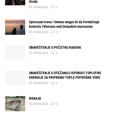
Gradu
04/08/2026
0
Sporazum Irana i Omana mogao bi da formalizuje
kontrolu Teherana nad Ormuskim moreuzom.
04/08/2026
0
OBAVEŠTENJE O POČETKU RADOVA
04/08/2026
0
OBAVEŠTENJE O OTEŽANOJ ISPORUCI TOPLOTNE
ENERGIJE ZA PRIPREMU TOPLE POTROŠNE VODE
04/08/2026
0
NSBAJK
04/08/2026
0