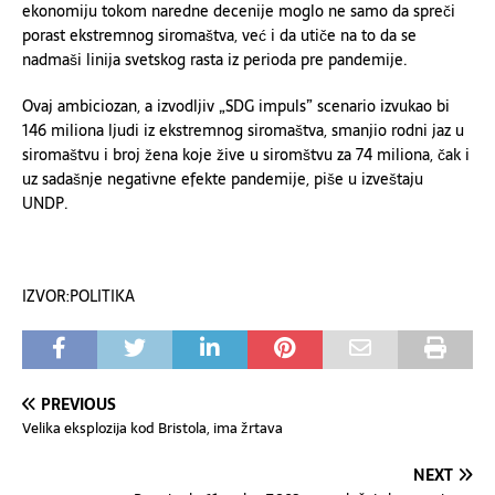
ekonomiju tokom naredne decenije moglo ne samo da spreči
porast ekstremnog siromaštva, već i da utiče na to da se
nadmaši linija svetskog rasta iz perioda pre pandemije.
Ovaj ambiciozan, a izvodljiv „SDG impuls” scenario izvukao bi
146 miliona ljudi iz ekstremnog siromaštva, smanjio rodni jaz u
siromaštvu i broj žena koje žive u siromštvu za 74 miliona, čak i
uz sadašnje negativne efekte pandemije, piše u izveštaju
UNDP.
IZVOR:POLITIKA
PREVIOUS
Velika eksplozija kod Bristola, ima žrtava
NEXT