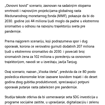
„Osnovni kovid” scenario, zasnovan na sadašnjim stopama
smrtnosti i najnovijim projekcijama globalnog rasta
Međunarodnog monetarnog fonda (MMF), pokazuje da bi do
2030. godine još 44 miliona ljudi moglo da padne u ekstremno
siromaštvo u odnosu na razvojnu trajektoriju sveta pre
pandemije.
Prema najgorem scenariju, koji podrazumeva spor i dug
oporavak, korona će verovatno gurnuti dodatnih 207 miliona
ljudi u ekstremno siromaštvo do 2030. i povećati broj
siromašnih žena za 102 miliona u poređenju sa osnovnom
trajektorijom, navodi se u izveštaju, javlja Tanjug.
Ovaj scenario, nazvan „Visoka šteta”, predviđa da će 80 posto
posledica ekonomske krize izazvane kovidom trajati i do deset
godina zbog gubitka produktivnosti, sprečavajući potpuni
oporavak putanje rasta zabeležen pre pandemije.
Studija takođe otkriva da bi usmeravanje seta SDG investicija u
programe socijalne zaštite, u upravljanje, digitalizacijiu i zelenu