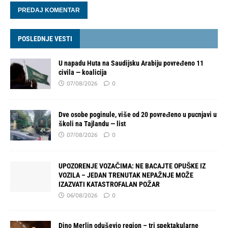
POSLEDNJE VESTI
U napadu Huta na Saudijsku Arabiju povređeno 11
civila — koalicija
07/08/2026
0
Dve osobe poginule, više od 20 povređeno u pucnjavi u
školi na Tajlandu — list
07/08/2026
0
UPOZORENJE VOZAČIMA: NE BACAJTE OPUŠKE IZ
VOZILA – JEDAN TRENUTAK NEPAŽNJE MOŽE
IZAZVATI KATASTROFALAN POŽAR
06/08/2026
0
Dino Merlin oduševio region – tri spektakularne