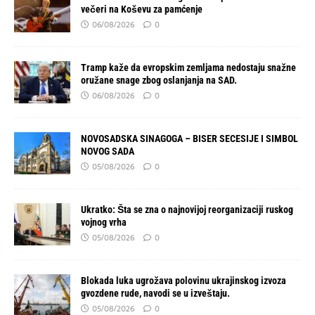
večeri na Koševu za pamćenje
06/08/2026
0
Tramp kaže da evropskim zemljama nedostaju snažne
oružane snage zbog oslanjanja na SAD.
06/08/2026
0
NOVOSADSKA SINAGOGA – BISER SECESIJE I SIMBOL
NOVOG SADA
05/08/2026
0
Ukratko: Šta se zna o najnovijoj reorganizaciji ruskog
vojnog vrha
05/08/2026
0
Blokada luka ugrožava polovinu ukrajinskog izvoza
gvozdene rude, navodi se u izveštaju.
05/08/2026
0