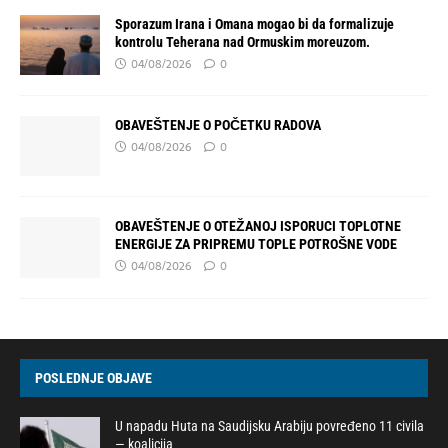
Sporazum Irana i Omana mogao bi da formalizuje
kontrolu Teherana nad Ormuskim moreuzom.
04/08/2026
0
OBAVEŠTENJE O POČETKU RADOVA
04/08/2026
0
OBAVEŠTENJE O OTEŽANOJ ISPORUCI TOPLOTNE
ENERGIJE ZA PRIPREMU TOPLE POTROŠNE VODE
04/08/2026
0
POSLEDNJE OBJAVE
U napadu Huta na Saudijsku Arabiju povređeno 11 civila
— koalicija