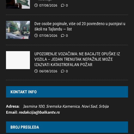
07/08/2026
0
Dve osobe poginule, više od 20 povređeno u pucnjavi u
školi na Tajlandu — list
07/08/2026
0
UPOZORENJE VOZAČIMA: NE BACAJTE OPUŠKE IZ
VOZILA – JEDAN TRENUTAK NEPAŽNJE MOŽE
IZAZVATI KATASTROFALAN POŽAR
06/08/2026
0
KONTAKT INFO
Adresa:
Jasmina 100, Sremska Kamenica, Novi Sad, Srbija
Email:
redakcija@balkantv.rs
BROJ PREGLEDA