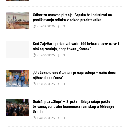
Odbor za ustavna pitanja: Srpska će insistirati na
poništavanju odluka visokog predstavnika
05/08/2026
0
Kod Zaječara požar zahvatio 100 hektara suve trave i
niskog rastinja, angažovan „Kamov“
05/08/2026
0
„Ulažemo u ono što nam je najvrednije – našu decu i
njihovu budućnost“
05/08/2026
0
Godišnjica „Oluje“ – Srpska i Srbija odaju poštu
žrtvama, centralni komemorativni skup u Mrkonjić
Gradu
04/08/2026
0