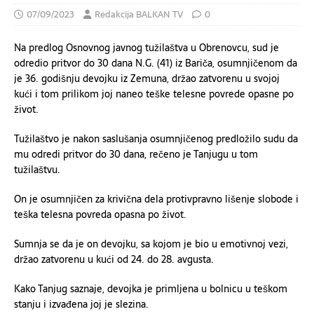
07/09/2023
Redakcija BALKAN TV
0
Na predlog Osnovnog javnog tužilaštva u Obrenovcu, sud je
odredio pritvor do 30 dana N.G. (41) iz Bariča, osumnjičenom da
je 36. godišnju devojku iz Zemuna, držao zatvorenu u svojoj
kući i tom prilikom joj naneo teške telesne povrede opasne po
život.
Tužilaštvo je nakon saslušanja osumnjičenog predložilo sudu da
mu odredi pritvor do 30 dana, rečeno je Tanjugu u tom
tužilaštvu.
On je osumnjičen za krivična dela protivpravno lišenje slobode i
teška telesna povreda opasna po život.
Sumnja se da je on devojku, sa kojom je bio u emotivnoj vezi,
držao zatvorenu u kući od 24. do 28. avgusta.
Kako Tanjug saznaje, devojka je primljena u bolnicu u teškom
stanju i izvađena joj je slezina.