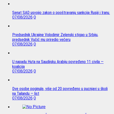
Senat SAD usvojio zakon o pooštravanju sankcija Rusiji i Iranu.
07/08/2026
0
Predsednik Ukrajine Volodimir Zelenski stigao u Srbiju,
predsednik Vučić mu priredio večeru
07/08/2026
0
U napadu Huta na Saudijsku Arabiju povređeno 11 civila —
koalicija
07/08/2026
0
Dve osobe poginule, više od 20 povređeno u pucnjavi u školi
na Tajlandu — list
07/08/2026
0