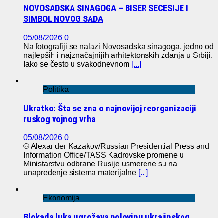
NOVOSADSKA SINAGOGA – BISER SECESIJE I
SIMBOL NOVOG SADA
05/08/2026
0
Na fotografiji se nalazi Novosadska sinagoga, jedno od
najlepših i najznačajnijih arhitektonskih zdanja u Srbiji.
Iako se često u svakodnevnom
[...]
Politika
Ukratko: Šta se zna o najnovijoj reorganizaciji
ruskog vojnog vrha
05/08/2026
0
© Alexander Kazakov/Russian Presidential Press and
Information Office/TASS Kadrovske promene u
Ministarstvu odbrane Rusije usmerene su na
unapređenje sistema materijalne
[...]
Ekonomija
Blokada luka ugrožava polovinu ukrajinskog