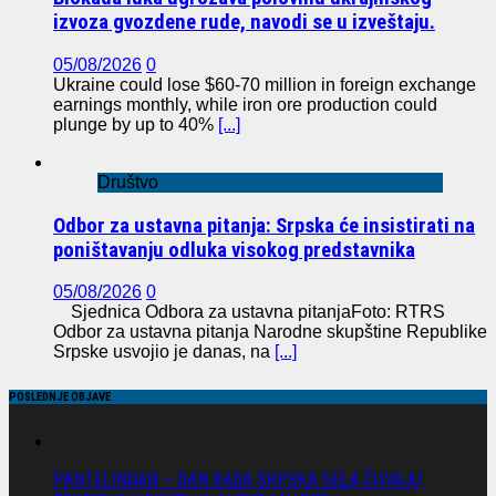
izvoza gvozdene rude, navodi se u izveštaju.
05/08/2026
0
Ukraine could lose $60-70 million in foreign exchange
earnings monthly, while iron ore production could
plunge by up to 40%
[...]
Društvo
Odbor za ustavna pitanja: Srpska će insistirati na
poništavanju odluka visokog predstavnika
05/08/2026
0
Sjednica Odbora za ustavna pitanjaFoto: RTRS
Odbor za ustavna pitanja Narodne skupštine Republike
Srpske usvojio je danas, na
[...]
POSLEDNJE OBJAVE
PANTELINDAN – DAN KADA SRPSKA SELA ČUVAJU