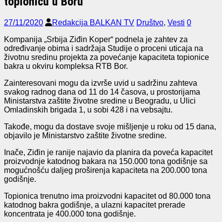
topionicu u Boru
27/11/2020
Redakcija BALKAN TV
Društvo
,
Vesti
0
Kompanija „Srbija Ziđin Koper“ podnela je zahtev za
određivanje obima i sadržaja Studije o proceni uticaja na
životnu sredinu projekta za povećanje kapaciteta topionice
bakra u okviru kompleksa RTB Bor.
Zainteresovani mogu da izvrše uvid u sadržinu zahteva
svakog radnog dana od 11 do 14 časova, u prostorijama
Ministarstva zaštite životne sredine u Beogradu, u Ulici
Omladinskih brigada 1, u sobi 428 i na vebsajtu.
Takođe, mogu da dostave svoje mišljenje u roku od 15 dana,
objavilo je Ministarstvo zaštite životne sredine.
Inače, Ziđin je ranije najavio da planira da poveća kapacitet
proizvodnje katodnog bakara na 150.000 tona godišnje sa
mogućnošću daljeg proširenja kapaciteta na 200.000 tona
godišnje.
Topionica trenutno ima proizvodni kapacitet od 80.000 tona
katodnog bakra godišnje, a ulazni kapacitet prerade
koncentrata je 400.000 tona godišnje.