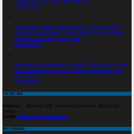
TRADICIJU I OKUPLJAJU SVOJ NAROD
09/08/2026
0
Ministarstvo privrede i preduzetništva Republike Srpske
započelo sa aktivnostima vršenja nadzora nad realizacijom
projekata za ulaganja u 2025. godini
09/08/2026
0
Ambasada Kraljevine Maroko obeležila 27 godina od stupanja
kralja Muhameda VI na presto: „Živelo marokansko-srpsko
prijateljstvo!
08/08/2026
0
KONTAKT INFO
Adresa:
Jasmina 100, Sremska Kamenica, Novi Sad,
Srbija
Email:
redakcija@balkantv.rs
BROJ PREGLEDA