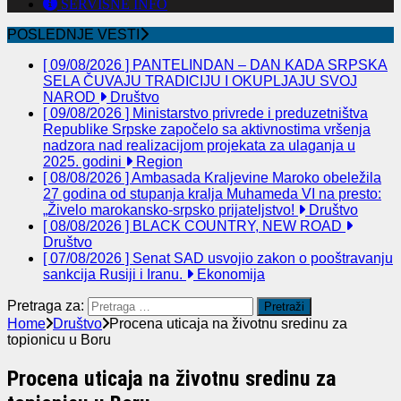
SERVISNE INFO
POSLEDNJE VESTI
[ 09/08/2026 ]
PANTELINDAN – DAN KADA SRPSKA
SELA ČUVAJU TRADICIJU I OKUPLJAJU SVOJ
NAROD
Društvo
[ 09/08/2026 ]
Ministarstvo privrede i preduzetništva
Republike Srpske započelo sa aktivnostima vršenja
nadzora nad realizacijom projekata za ulaganja u
2025. godini
Region
[ 08/08/2026 ]
Ambasada Kraljevine Maroko obeležila
27 godina od stupanja kralja Muhameda VI na presto:
„Živelo marokansko-srpsko prijateljstvo!
Društvo
[ 08/08/2026 ]
BLACK COUNTRY, NEW ROAD
Društvo
[ 07/08/2026 ]
Senat SAD usvojio zakon o pooštravanju
sankcija Rusiji i Iranu.
Ekonomija
Pretraga za:
Home
Društvo
Procena uticaja na životnu sredinu za
topionicu u Boru
Procena uticaja na životnu sredinu za