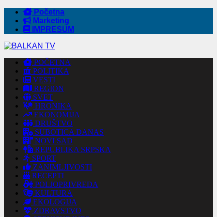
Početna
Marketing
IMPRESUM
POČETNA
POLITIKA
VESTI
REGION
SVET
HRONIKA
EKONOMIJA
DRUŠTVO
SUBOTICA DANAS
NOVI SAD
REPUBLIKA SRPSKA
SPORT
ZANIMLJIVOSTI
RECEPTI
POLJOPRIVREDA
KULTURA
EKOLOGIJA
ZDRAVSTVO