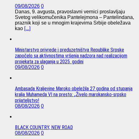
09/08/2026
0
Danas, 9. avgusta, pravoslavni vernici proslavljaju
Svetog velikomučenika Pantelejmona – Pantelindana,
praznik koji se u mnogim krajevima Srbije obeležava
kao
[...]
Ministarstvo privrede i preduzetništva Republike Srpske
započelo sa aktivnostima vršenja nadzora nad realizacijom
projekata za ulaganja u 2025. godini
09/08/2026
0
Ambasada Kraljevine Maroko obeležila 27 godina od stupanja
kralja Muhameda VI na presto: „Živelo marokansko-srpsko
prijateljstvo!
08/08/2026
0
BLACK COUNTRY, NEW ROAD
08/08/2026
0