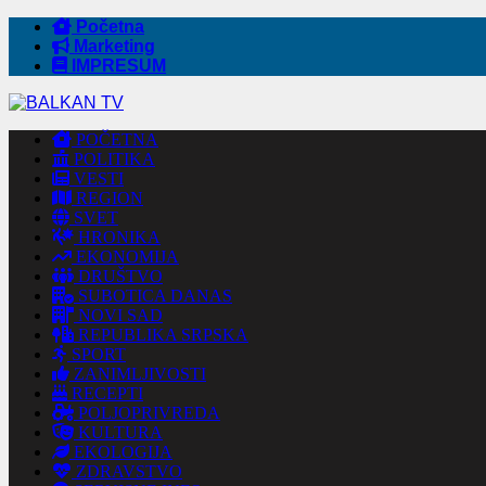
Početna
Marketing
IMPRESUM
POČETNA
POLITIKA
VESTI
REGION
SVET
HRONIKA
EKONOMIJA
DRUŠTVO
SUBOTICA DANAS
NOVI SAD
REPUBLIKA SRPSKA
SPORT
ZANIMLJIVOSTI
RECEPTI
POLJOPRIVREDA
KULTURA
EKOLOGIJA
ZDRAVSTVO