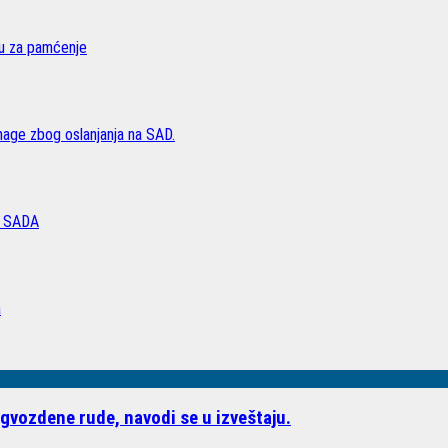
vu za pamćenje
age zbog oslanjanja na SAD.
 SADA
a
gvozdene rude, navodi se u izveštaju.