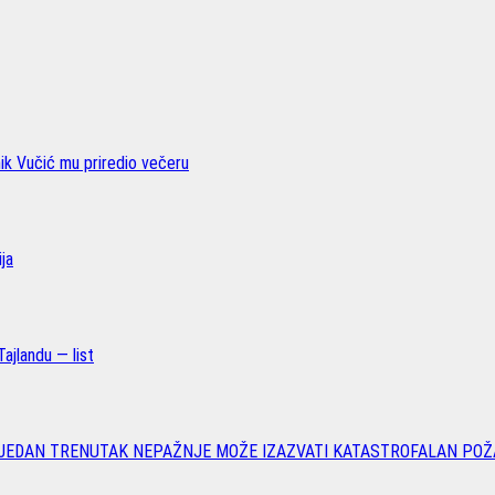
nik Vučić mu priredio večeru
ja
ajlandu — list
 JEDAN TRENUTAK NEPAŽNJE MOŽE IZAZVATI KATASTROFALAN POŽ