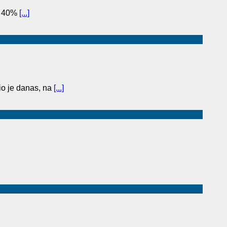
to 40%
[...]
o je danas, na
[...]