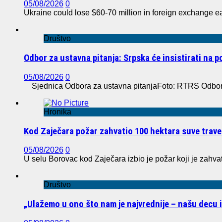
05/08/2026
0
Ukraine could lose $60-70 million in foreign exchange e
Društvo
Odbor za ustavna pitanja: Srpska će insistirati na 
05/08/2026
0
Sjednica Odbora za ustavna pitanjaFoto: RTRS Odbor z
Hronika
Kod Zaječara požar zahvatio 100 hektara suve trave
05/08/2026
0
U selu Borovac kod Zaječara izbio je požar koji je zahvat
Društvo
„Ulažemo u ono što nam je najvrednije – našu decu 