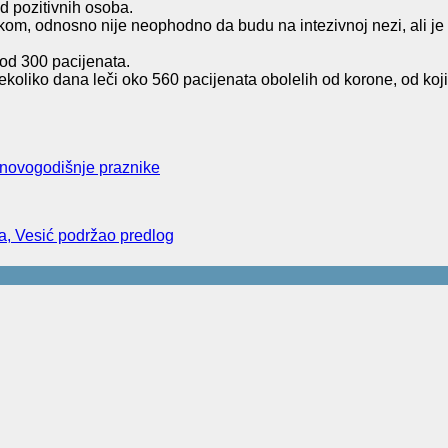
d pozitivnih osoba.
ikom, odnosno nije neophodno da budu na intezivnoj nezi, ali j
od 300 pacijenata.
iko dana leči oko 560 pacijenata obolelih od korone, od kojih 
 novogodišnje praznike
na, Vesić podržao predlog