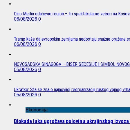
Dino Merlin oduševio region – tri spektakularne večeri na Koše
06/08/2026
0
Tramp kaže da evropskim zemljama nedostaju snažne oružane sn
06/08/2026
0
NOVOSADSKA SINAGOGA – BISER SECESIJE I SIMBOL NOVOG
05/08/2026
0
Ukratko: Šta se zna o najnovijoj reorganizaciji ruskog vojnog vrh
05/08/2026
0
Ekonomija
Blokada luka ugrožava polovinu ukrajinskog izvoza 