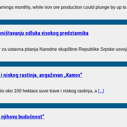
arnings monthly, while iron ore production could plunge by up 
poništavanju odluka visokog predstavnika
a ustavna pitanja Narodne skupštine Republike Srpske usvoji
 i niskog rastinja, angažovan „Kamov“
io oko 100 hektara suve trave i niskog rastinja, a
[...]
i njihovu budućnost“