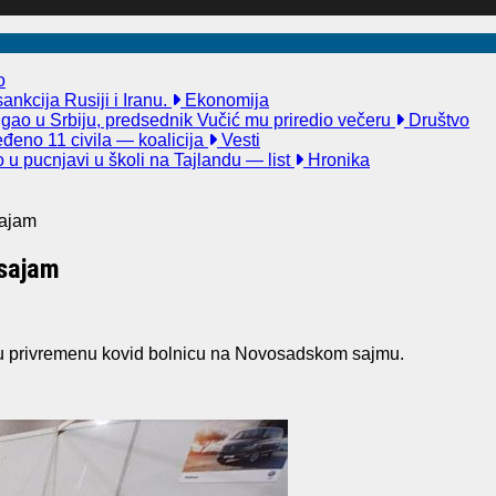
o
nkcija Rusiji i Iranu.
Ekonomija
igao u Srbiju, predsednik Vučić mu priredio večeru
Društvo
đeno 11 civila — koalicija
Vesti
u pucnjavi u školi na Tajlandu — list
Hronika
sajam
 sajam
e u privremenu kovid bolnicu na Novosadskom sajmu.