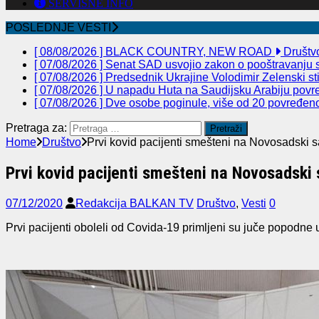
SERVISNE INFO
POSLEDNJE VESTI
[ 08/08/2026 ]
BLACK COUNTRY, NEW ROAD
Društv
[ 07/08/2026 ]
Senat SAD usvojio zakon o pooštravanju sa
[ 07/08/2026 ]
Predsednik Ukrajine Volodimir Zelenski st
[ 07/08/2026 ]
U napadu Huta na Saudijsku Arabiju povre
[ 07/08/2026 ]
Dve osobe poginule, više od 20 povređeno 
Pretraga za:
Home
Društvo
Prvi kovid pacijenti smešteni na Novosadski 
Prvi kovid pacijenti smešteni na Novosadski
07/12/2020
Redakcija BALKAN TV
Društvo
,
Vesti
0
Prvi pacijenti oboleli od Covida-19 primljeni su juče popodn