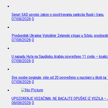
Senat SAD usvojio zakon o pooštravanju sankcija Rusiji i Iranu.
07/08/2026
0
Predsednik Ukrajine Volodimir Zelenski stigao u Srbiju, predsed
07/08/2026
0
U napadu Huta na Saudijsku Arabiju povređeno 11 civila — koalici
07/08/2026
0
Dve osobe poginule, više od 20 povređeno u pucnjavi u školi na T
07/08/2026
0
UPOZORENJE VOZAČIMA: NE BACAJTE OPUŠKE IZ VOZILA –
06/08/2026
0