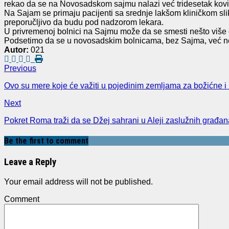
rekao da se na Novosadskom sajmu nalazi već tridesetak kovi
Na Sajam se primaju pacijenti sa srednje lakšom kliničkom sl
preporučljivo da budu pod nadzorom lekara.
U privremenoj bolnici na Sajmu može da se smesti nešto više 
Podsetimo da se u novosadskim bolnicama, bez Sajma, već nekol
Autor:
021
Previous
Ovo su mere koje će važiti u pojedinim zemljama za božićne i
Next
Pokret Roma traži da se Džej sahrani u Aleji zaslužnih građa
Be the first to comment
Leave a Reply
Your email address will not be published.
Comment