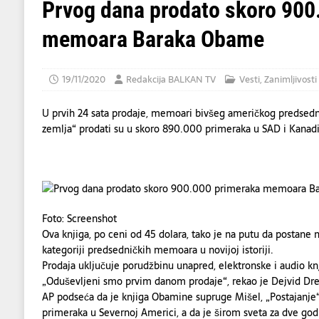
IZAZVATI KATASTROFALAN POŽAR
EKOL
Prvog dana prodato skoro 900
[ 06/08/2026 ]
Dino Merlin oduševio regio
memoara Baraka Obame
[ 07/08/2026 ]
Predsednik Ukrajine Volodim
DRUŠTVO
19/11/2020
Redakcija BALKAN TV
Vesti
,
Zanimljivosti
U prvih 24 sata prodaje, memoari bivšeg američkog predse
zemlja“ prodati su u skoro 890.000 primeraka u SAD i Kanadi
Foto: Screenshot
Ova knjiga, po ceni od 45 dolara, tako je na putu da postane 
kategoriji predsedničkih memoara u novijoj istoriji.
Prodaja uključuje porudžbinu unapred, elektronske i audio kn
„Oduševljeni smo prvim danom prodaje“, rekao je Dejvid Drej
AP podseća da je knjiga Obamine supruge Mišel, „Postajanje
primeraka u Severnoj Americi, a da je širom sveta za dve godi