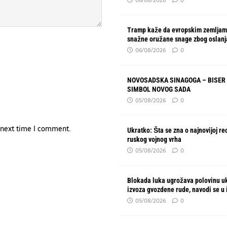
Tramp kaže da evropskim zemljam
snažne oružane snage zbog oslanj
06/08/2026
0
NOVOSADSKA SINAGOGA – BISER 
SIMBOL NOVOG SADA
05/08/2026
0
e next time I comment.
Ukratko: Šta se zna o najnovijoj re
ruskog vojnog vrha
05/08/2026
0
Blokada luka ugrožava polovinu u
izvoza gvozdene rude, navodi se u 
05/08/2026
0