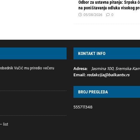
Odbor za ustavna pitanja: Srpska će
na poništavanju odluka visokog p
05/08/2026
0
KONTAKT INFO
Adresa:
Jasmina 100, Sremska Kame
redsednik Vučić mu priredio večeru
Email:
redakcija@balkantv.rs
BROJ PREGLEDA
555711348
 list