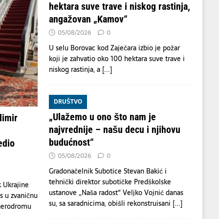
hektara suve trave i niskog rastinja,
angažovan „Kamov“
05/08/2026
0
U selu Borovac kod Zaječara izbio je požar
koji je zahvatio oko 100 hektara suve trave i
niskog rastinja, a
[...]
DRUŠTVO
„Ulažemo u ono što nam je
dimir
najvrednije – našu decu i njihovu
budućnost“
edio
05/08/2026
0
Gradonačelnik Subotice Stevan Bakić i
tehnički direktor subotičke Predškolske
 Ukrajine
ustanove „Naša radost“ Veljko Vojnić danas
s u zvaničnu
su, sa saradnicima, obišli rekonstruisani
[...]
 aerodromu