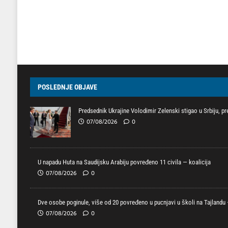
POSLEDNJE OBJAVE
Predsednik Ukrajine Volodimir Zelenski stigao u Srbiju, p
07/08/2026
0
U napadu Huta na Saudijsku Arabiju povređeno 11 civila — koalicija
07/08/2026
0
Dve osobe poginule, više od 20 povređeno u pucnjavi u školi na Tajlandu —
07/08/2026
0