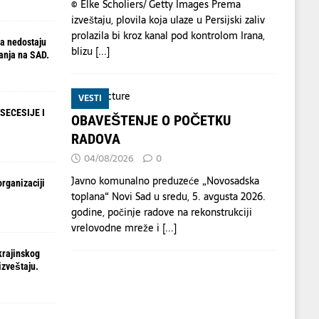
© Elke Scholiers/ Getty Images Prema
izveštaju, plovila koja ulaze u Persijski zaliv
prolazila bi kroz kanal pod kontrolom Irana,
a nedostaju
blizu
[...]
anja na SAD.
VESTI
SECESIJE I
OBAVEŠTENJE O POČETKU
RADOVA
04/08/2026
0
Javno komunalno preduzeće „Novosadska
organizaciji
toplana“ Novi Sad u sredu, 5. avgusta 2026.
godine, počinje radove na rekonstrukciji
vrelovodne mreže i
[...]
krajinskog
izveštaju.