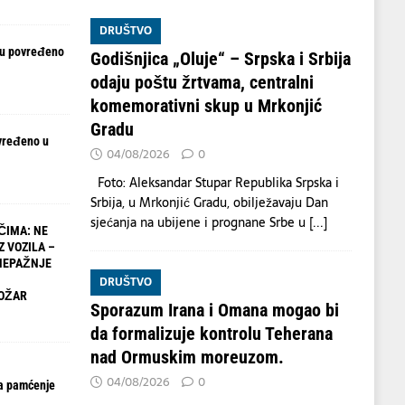
DRUŠTVO
ju povređeno
Godišnjica „Oluje“ – Srpska i Srbija
odaju poštu žrtvama, centralni
komemorativni skup u Mrkonjić
Gradu
vređeno u
04/08/2026
0
Foto: Aleksandar Stupar Republika Srpska i
Srbija, u Mrkonjić Gradu, obilježavaju Dan
sjećanja na ubijene i prognane Srbe u
[...]
ČIMA: NE
Z VOZILA –
NEPAŽNJE
DRUŠTVO
OŽAR
Sporazum Irana i Omana mogao bi
da formalizuje kontrolu Teherana
nad Ormuskim moreuzom.
04/08/2026
0
a pamćenje