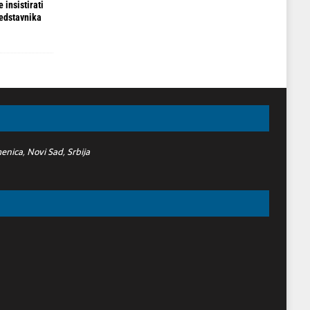
 insistirati
redstavnika
nica, Novi Sad, Srbija