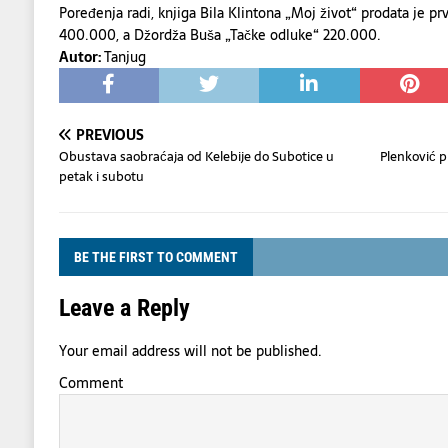
Poređenja radi, knjiga Bila Klintona „Moj život“ prodata je pr
400.000, a Džordža Buša „Tačke odluke“ 220.000.
Autor:
Tanjug
PREVIOUS
Obustava saobraćaja od Kelebije do Subotice u
Plenković p
petak i subotu
BE THE FIRST TO COMMENT
Leave a Reply
Your email address will not be published.
Comment