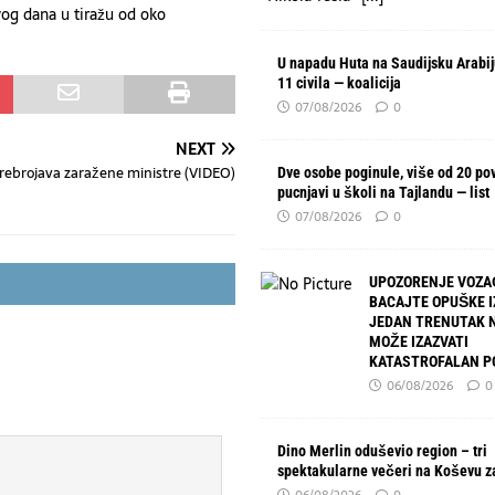
vog dana u tiražu od oko
U napadu Huta na Saudijsku Arabi
11 civila — koalicija
07/08/2026
0
NEXT
rebrojava zaražene ministre (VIDEO)
Dve osobe poginule, više od 20 po
pucnjavi u školi na Tajlandu — list
07/08/2026
0
UPOZORENJE VOZA
BACAJTE OPUŠKE I
JEDAN TRENUTAK 
MOŽE IZAZVATI
KATASTROFALAN P
06/08/2026
0
Dino Merlin oduševio region – tri
spektakularne večeri na Koševu z
06/08/2026
0