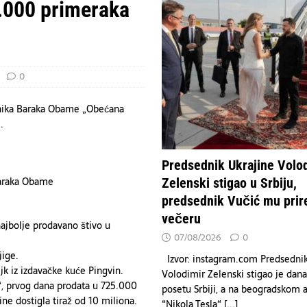
OGIJA
.000 primeraka
n – tri spektakularne večeri na Koševu za pamćenje
KULTURA
ir Zelenski stigao u Srbiju, predsednik Vučić mu priredio večeru
0
dnika Baraka Obame „Obećana
.
Predsednik Ukrajine Volo
Zelenski stigao u Srbiju,
predsednik Vučić mu prir
večeru
najbolje prodavano štivo u
07/08/2026
0
jige.
Izvor: instagram.com Predsednik
k iz izdavačke kuće Pingvin.
Volodimir Zelenski stigao je dana
“, prvog dana prodata u 725.000
posetu Srbiji, a na beogradskom
ne dostigla tiraž od 10 miliona.
“Nikola Tesla“
[...]