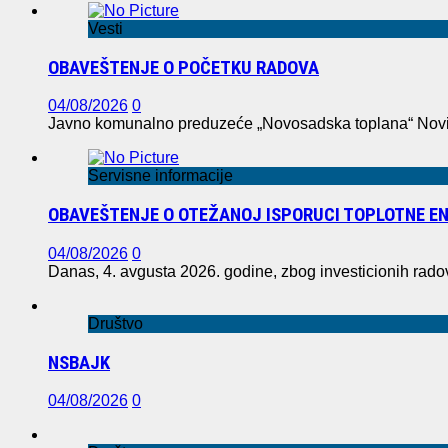
Vesti
OBAVEŠTENJE O POČETKU RADOVA
04/08/2026
0
Javno komunalno preduzeće „Novosadska toplana“ Novi S
Servisne informacije
OBAVEŠTENJE O OTEŽANOJ ISPORUCI TOPLOTNE EN
04/08/2026
0
Danas, 4. avgusta 2026. godine, zbog investicionih rad
Društvo
NSBAJK
04/08/2026
0