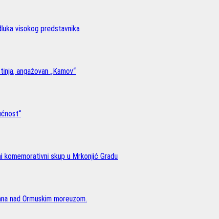
odluka visokog predstavnika
stinja, angažovan „Kamov“
ućnost“
lni komemorativni skup u Mrkonjić Gradu
rana nad Ormuskim moreuzom.