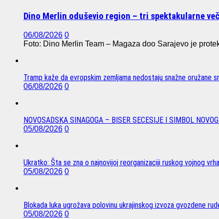
Dino Merlin oduševio region – tri spektakularne ve
06/08/2026
0
Foto: Dino Merlin Team – Magaza doo Sarajevo je protekl
Tramp kaže da evropskim zemljama nedostaju snažne oružane sn
06/08/2026
0
NOVOSADSKA SINAGOGA – BISER SECESIJE I SIMBOL NOVOG
05/08/2026
0
Ukratko: Šta se zna o najnovijoj reorganizaciji ruskog vojnog vrh
05/08/2026
0
Blokada luka ugrožava polovinu ukrajinskog izvoza gvozdene rude
05/08/2026
0