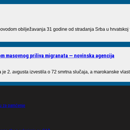
vodom obilježavanja 31 godine od stradanja Srba u hrvatskoj 
kom masovnog priliva migranata — novinska agencija
je 2. avgusta izvestila o 72 smrtna slučaja, a marokanske vlast
vu za pamćenje