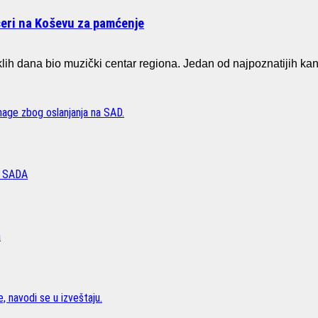
čeri na Koševu za pamćenje
ih dana bio muzički centar regiona. Jedan od najpoznatijih ka
age zbog oslanjanja na SAD.
 SADA
a
, navodi se u izveštaju.