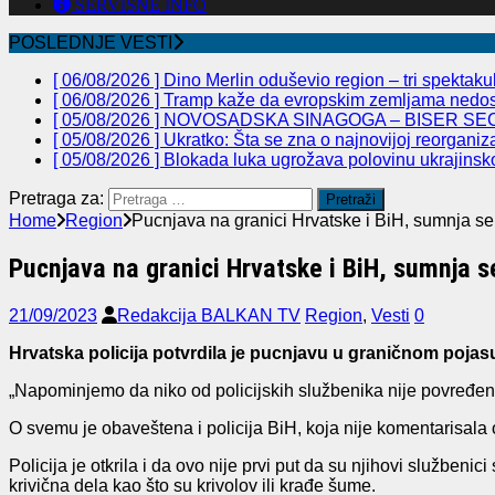
SERVISNE INFO
POSLEDNJE VESTI
[ 06/08/2026 ]
Dino Merlin oduševio region – tri spekta
[ 06/08/2026 ]
Tramp kaže da evropskim zemljama nedos
[ 05/08/2026 ]
NOVOSADSKA SINAGOGA – BISER SEC
[ 05/08/2026 ]
Ukratko: Šta se zna o najnovijoj reorganiz
[ 05/08/2026 ]
Blokada luka ugrožava polovinu ukrajinsk
Pretraga za:
Home
Region
Pucnjava na granici Hrvatske i BiH, sumnja se
Pucnjava na granici Hrvatske i BiH, sumnja 
21/09/2023
Redakcija BALKAN TV
Region
,
Vesti
0
Hrvatska policija potvrdila je pucnjavu u graničnom pojas
„Napominjemo da niko od policijskih službenika nije povređen“,
O svemu je obaveštena i policija BiH, koja nije komentarisala 
Policija je otkrila i da ovo nije prvi put da su njihovi službe
krivična dela kao što su krivolov ili krađe šume.