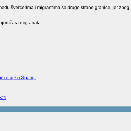
eđu švercerima i migrantima sa druge strane granice, jer zbog 
rijumčara migranata.
m oluje u Španiji
ati