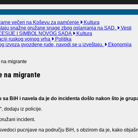
kularne večeri na Koševu za pamćenje
Kultura
taju snažne oružane snage zbog oslanjanja na SAD.
Vesti
ESIJE I SIMBOL NOVOG SADA
Kultura
aciji ruskog vojnog vrha
Politika
og izvoza gvozdene rude, navodi se u izveštaju.
Ekonomija
 na migrante
se na migrante
u sa BiH i navela da je do incidenta došlo nakon što je gru
 dodaju iz policije.
oružani incident.
nici svedoci pucnjave na području BiH, s obzirom da je, kako obj