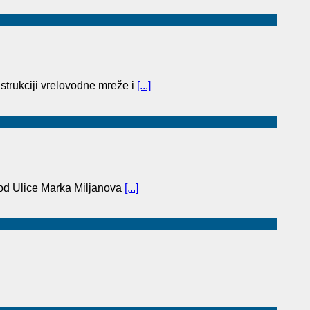
trukciji vrelovodne mreže i
[...]
(od Ulice Marka Miljanova
[...]