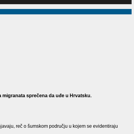
pa migranata sprečena da uđe u Hrvatsku.
ašnjavaju, reč o šumskom području u kojem se evidentiraju