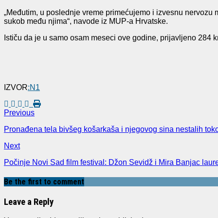
„Međutim, u poslednje vreme primećujemo i izvesnu nervozu m
sukob među njima“, navode iz MUP-a Hrvatske.
Ističu da je u samo osam meseci ove godine, prijavljeno 284 k
IZVOR
:N1
Previous
Pronađena tela bivšeg košarkaša i njegovog sina nestalih toko
Next
Počinje Novi Sad film festival: Džon Sevidž i Mira Banjac laure
Be the first to comment
Leave a Reply