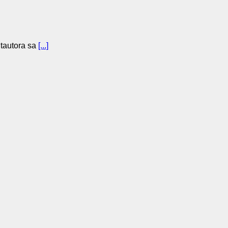
ntautora sa
[...]