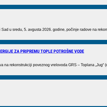
ad u sredu, 5. avgusta 2026. godine, počinje radove na rekons
ERGIJE ZA PRIPREMU TOPLE POTROŠNE VODE
ova na rekonstrukciji poveznog vrelovoda GRS – Toplana „Jug“ 