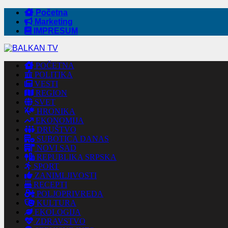
Početna
Marketing
IMPRESUM
POČETNA
POLITIKA
VESTI
REGION
SVET
HRONIKA
EKONOMIJA
DRUŠTVO
SUBOTICA DANAS
NOVI SAD
REPUBLIKA SRPSKA
SPORT
ZANIMLJIVOSTI
RECEPTI
POLJOPRIVREDA
KULTURA
EKOLOGIJA
ZDRAVSTVO