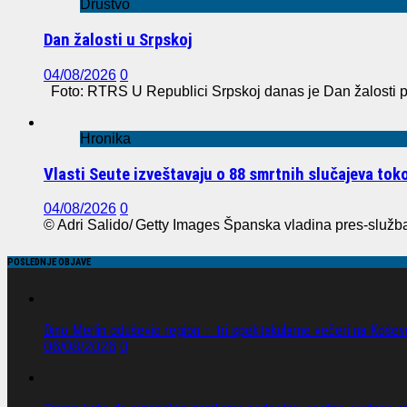
Društvo
Dan žalosti u Srpskoj
04/08/2026
0
Foto: RTRS U Republici Srpskoj danas je Dan žalosti po
Hronika
Vlasti Seute izveštavaju o 88 smrtnih slučajeva to
04/08/2026
0
© Adri Salido/ Getty Images Španska vladina pres-služba 
POSLEDNJE OBJAVE
Dino Merlin oduševio region – tri spektakularne večeri na Koše
06/08/2026
0