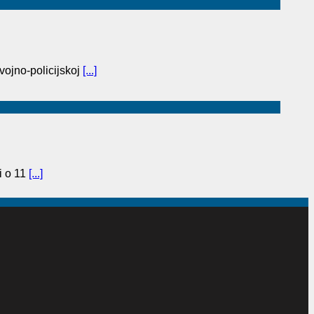
vojno-policijskoj
[...]
i o 11
[...]