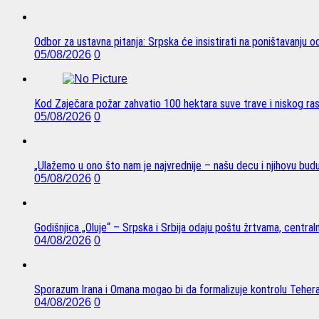
Odbor za ustavna pitanja: Srpska će insistirati na poništavanju 
05/08/2026
0
Kod Zaječara požar zahvatio 100 hektara suve trave i niskog ra
05/08/2026
0
„Ulažemo u ono što nam je najvrednije – našu decu i njihovu bud
05/08/2026
0
Godišnjica „Oluje“ – Srpska i Srbija odaju poštu žrtvama, centra
04/08/2026
0
Sporazum Irana i Omana mogao bi da formalizuje kontrolu Tehe
04/08/2026
0