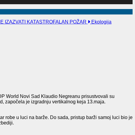
ŽE IZAZVATI KATASTROFALAN POŽAR
Ekologija
r DP World Novi Sad Klaudio Negreanu prisustvovali su
, započela je izgradnju vertikalnog keja 13.maja.
var robe u luci na barže. Do sada, pristup barži samoj luci bio je
bediji.