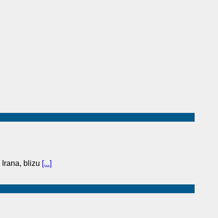
 Irana, blizu
[...]