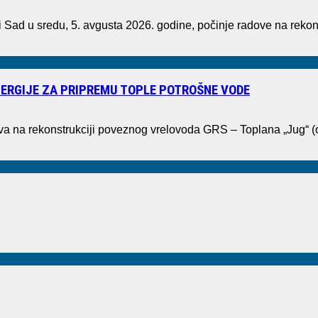
ad u sredu, 5. avgusta 2026. godine, počinje radove na rekons
ERGIJE ZA PRIPREMU TOPLE POTROŠNE VODE
ova na rekonstrukciji poveznog vrelovoda GRS – Toplana „Jug“ 