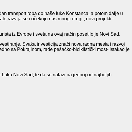
an transport roba do naše luke Konstanca, a potom dalje u
e,razvija se i očekuju nas mnogi drugi , novi projekti–
ista iz Evrope i sveta na ovaj način posetilo je Novi Sad.
investiranje. Svaka investicija znači nova radna mesta i razvoj
dno sa Pokrajinom, rade pešačko-biciklistički most- istakao je
Luku Novi Sad, te da se nalazi na jednoj od najboljih