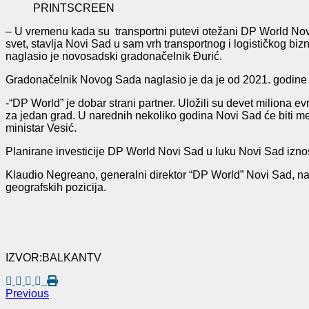
PRINTSCREEN
– U vremenu kada su transportni putevi otežani DP World Novi
svet, stavlja Novi Sad u sam vrh transportnog i logističkog bi
naglasio je novosadski gradonačelnik Đurić.
Gradonačelnik Novog Sada naglasio je da je od 2021. godine do 
-“DP World” je dobar strani partner. Uložili su devet miliona ev
za jedan grad. U narednih nekoliko godina Novi Sad će biti me
ministar Vesić.
Planirane investicije DP World Novi Sad u luku Novi Sad izno
Klaudio Negreano, generalni direktor “DP World” Novi Sad, nav
geografskih pozicija.
IZVOR:BALKANTV
Previous