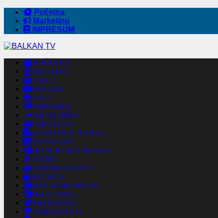
Početna
Marketing
IMPRESUM
POČETNA
POLITIKA
VESTI
REGION
SVET
HRONIKA
EKONOMIJA
DRUŠTVO
SUBOTICA DANAS
NOVI SAD
REPUBLIKA SRPSKA
SPORT
ZANIMLJIVOSTI
RECEPTI
POLJOPRIVREDA
KULTURA
EKOLOGIJA
ZDRAVSTVO