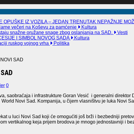
 OPUŠKE IZ VOZILA – JEDAN TRENUTAK NEPAŽNJE MO
kularne večeri na Koševu za pamćenje
Kultura
taju snažne oružane snage zbog oslanjanja na SAD.
Vesti
ESIJE I SIMBOL NOVOG SADA
Kultura
aciji ruskog vojnog vrha
Politika
 NOVI SAD
 SAD
der
0
a, saobraćaja i infrastrukture Goran Vesić i generalni direkto
World Novi Sad. Kompanija, u čijem vlasništvu je luka Novi Sad
ekat u luci Novi Sad koji će omogućiti još brži i bezbedniji preto
om vertikalnog keja prijem brodova je mnogo jednostavniji i bez