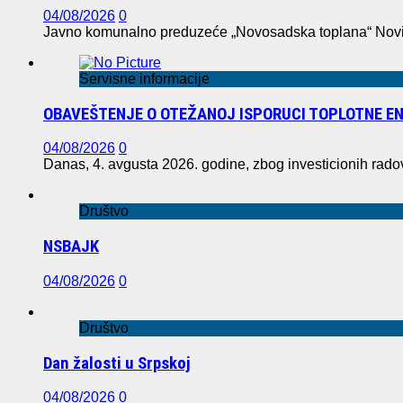
04/08/2026
0
Javno komunalno preduzeće „Novosadska toplana“ Novi S
Servisne informacije
OBAVEŠTENJE O OTEŽANOJ ISPORUCI TOPLOTNE EN
04/08/2026
0
Danas, 4. avgusta 2026. godine, zbog investicionih rad
Društvo
NSBAJK
04/08/2026
0
Društvo
Dan žalosti u Srpskoj
04/08/2026
0