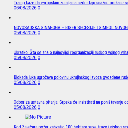
Tramp kaže da evropskim zemljama nedostaju snažne oružane sn
06/08/2026
0
NOVOSADSKA SINAGOGA – BISER SECESIJE I SIMBOL NOVOG
05/08/2026
0
Ukratko: Šta se zna o najnovijoj reorganizaciji ruskog vojnog vrh
05/08/2026
0
Blokada luka ugrožava polovinu ukrajinskog izvoza gvozdene rude
05/08/2026
0
Odbor za ustavna pitanja: Srpska će insistirati na poništavanju 
05/08/2026
0
Kod Zaječara požar zahvatio 100 hektara suve trave i niskog ra