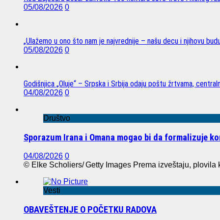
05/08/2026
0
„Ulažemo u ono što nam je najvrednije – našu decu i njihovu bud
05/08/2026
0
Godišnjica „Oluje“ – Srpska i Srbija odaju poštu žrtvama, centra
04/08/2026
0
Društvo
Sporazum Irana i Omana mogao bi da formalizuje 
04/08/2026
0
© Elke Scholiers/ Getty Images Prema izveštaju, plovila k
Vesti
OBAVEŠTENJE O POČETKU RADOVA