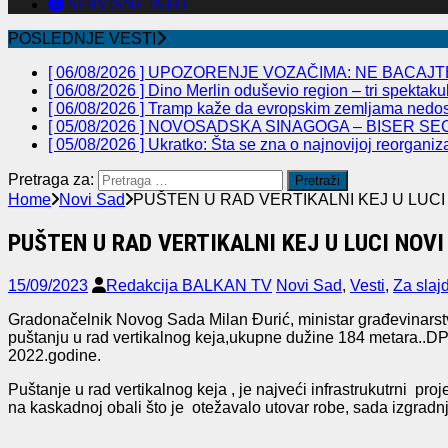
SERVISNE INFO
POSLEDNJE VESTI
[ 06/08/2026 ]
UPOZORENJE VOZAČIMA: NE BACAJTE
[ 06/08/2026 ]
Dino Merlin oduševio region – tri spekta
[ 06/08/2026 ]
Tramp kaže da evropskim zemljama nedos
[ 05/08/2026 ]
NOVOSADSKA SINAGOGA – BISER SEC
[ 05/08/2026 ]
Ukratko: Šta se zna o najnovijoj reorganiz
Pretraga za:
Home
Novi Sad
PUŠTEN U RAD VERTIKALNI KEJ U LUCI
PUŠTEN U RAD VERTIKALNI KEJ U LUCI NOVI
15/09/2023
Redakcija BALKAN TV
Novi Sad
,
Vesti
,
Za slaj
Gradonačelnik Novog Sada Milan Đurić, ministar građevinarstv
puštanju u rad vertikalnog keja,ukupne dužine 184 metara..DP 
2022.godine.
Puštanje u rad vertikalnog keja , je najveći infrastrukutrni proj
na kaskadnoj obali što je otežavalo utovar robe, sada izgradnj