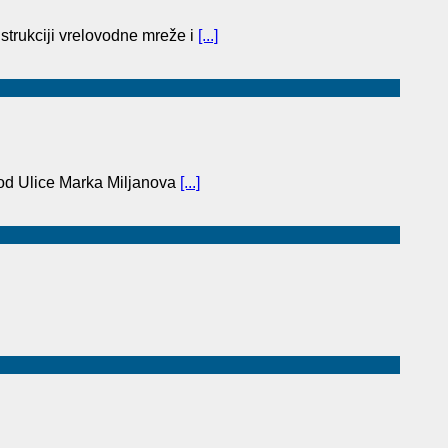
trukciji vrelovodne mreže i
[...]
(od Ulice Marka Miljanova
[...]