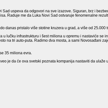
 Sad uspeva da odgovori na sve izazove. Siguran, brz i bezbed
znisa. Raduje me da Luka Novi Sad ostvaruje fenomenalne rezultat
danas pristalo više stotine kruzera u grad, a više od 25.000 tur
ra u lučku infrastrukturu i šest miliona u opremu i nastaviće se 
sto na tri auto-puta. Radimo dva mosta, a sami Novosađani zaje
se 35 miliona evra.
eo je da će ova svetski poznata kompanija nastaviti da ulaže u 