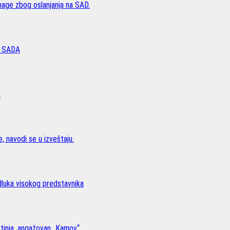
age zbog oslanjanja na SAD.
 SADA
a
, navodi se u izveštaju.
odluka visokog predstavnika
stinja, angažovan „Kamov“